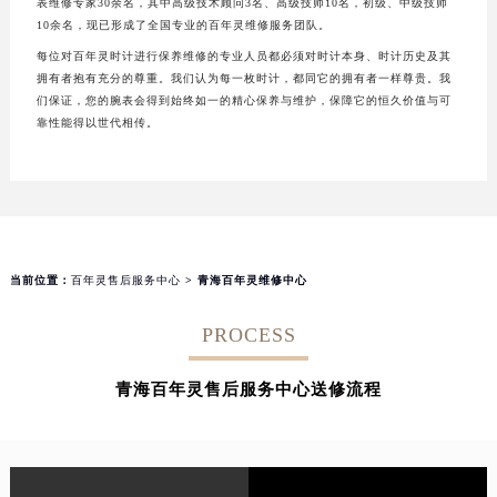
表维修专家30余名，其中高级技术顾问3名、高级技师10名，初级、中级技师
10余名，现已形成了全国专业的百年灵维修服务团队。
每位对百年灵时计进行保养维修的专业人员都必须对时计本身、时计历史及其
拥有者抱有充分的尊重。我们认为每一枚时计，都同它的拥有者一样尊贵。我
们保证，您的腕表会得到始终如一的精心保养与维护，保障它的恒久价值与可
靠性能得以世代相传。
当前位置：
百年灵售后服务中心
> 青海百年灵维修中心
PROCESS
青海百年灵售后服务中心送修流程