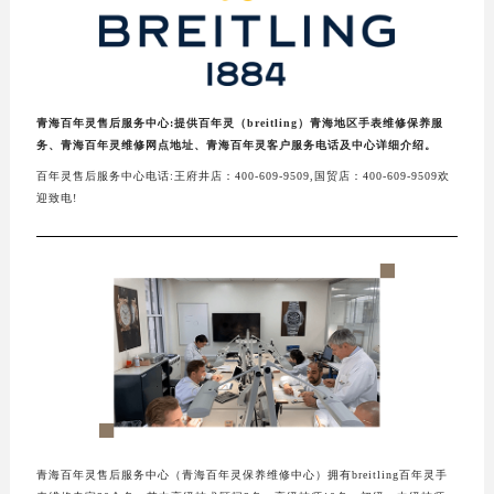
青海百年灵售后服务中心:提供百年灵（breitling）青海地区手表维修保养服
务、青海百年灵维修网点地址、青海百年灵客户服务电话及中心详细介绍。
百年灵售后服务中心电话:王府井店：400-609-9509,国贸店：400-609-9509欢
迎致电!
青海百年灵售后服务中心（青海百年灵保养维修中心）拥有breitling百年灵手