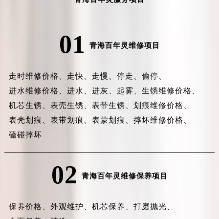
01
青海百年灵维修项目
走时维修价格、
走快、
走慢、
停走、
偷停、
进水维修价格、
进水、
进灰、
起雾、
生锈维修价格、
机芯生锈、
表壳生锈、
表带生锈、
划痕维修价格、
表壳划痕、
表带划痕、
表蒙划痕、
摔坏维修价格、
磕碰摔坏
02
青海百年灵维修保养项目
保养价格、
外观维护、
机芯保养、
打磨抛光、