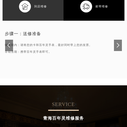


到店维修
邮寄维修
步骤一：
送修准备
销售期内：请将您的卡和百年灵手表，最好同时带上您的发票。
非销售期：携带百年灵手表即可。
SERVICE
青海百年灵维修服务