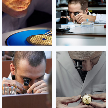
(百年灵保养维修中心)
(百年灵保养维修中心)
的高级技师之一
的高级技师之一
Beijing breitling Maintain center
Shanghai breitling Maintain center


北京百年灵维修
上海百年灵维修
艾德琳·亚历桑德拉
艾莉森·安吉莉亚
资深百年灵技师
资深百年灵技师
是百年灵售后服务中心
是百年灵售后服务中心
(百年灵保养维修中心)
(百年灵保养维修中心)
的高级技师之一
的高级技师之一
Guangzhou breitling Maintain center
Shenzhen breitling Maintain center


广州百年灵维修
深圳百年灵维修