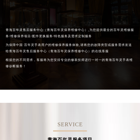
青海百年灵售后服务中心（青海百年灵保养维修中心）,为您提供最全的百年灵维修服
务/维修保养项目/配件更换服务/特色服务及需求定制服务
为保障中国·百年灵手表用户的维修保养服务体验,请将您的故障类型或服务需求发送
给青海百年灵售后服务中心（青海百年灵保养维修中心）的在线客服
根据您的不同需求，客服将为您安排专业的修表技师进行一对一的青海百年灵手表维
修诊断服务！
SERVICE
青海百年灵服务项目