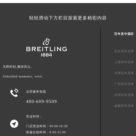
轻轻滑动下方栏目探索更多精彩内容
百年灵中国区
北京百年灵维
上海百年灵维
无羁时刻,腕间风云。
天津百年灵维
Unbridled moments, wrist.
广州百年灵维

总部服务热线
深圳百年灵维
400-609-9509
成都百年灵维
营业时间：

门店营业时间：09:00-19:30
客服在线时间：8:00-22:00