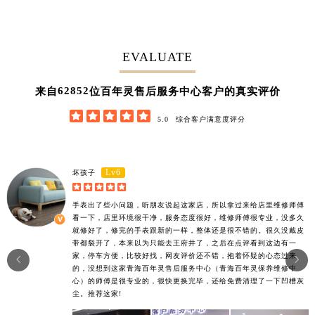
EVALUATE
62852
来自
位百年灵售后服务中心客户的真实评价





5.0
综合客户满意度评分
Lv6
坏孩子





手表出了些小问题，听朋友说起这家店，所以拿过来给店里维修师傅
看一下，店里环境很干净，服务态度很好，维修师傅很专业，没多久
就修好了，修完的手表跟新的一样，整体还是很不错的。很久没戴皮
带都裂开了，本来以为只能去王府井了，之后在点评看到这边有一
家，停车方便，比较好找，网友评价还不错，抱着怀疑的心态过来


的，没想到这家青海百年灵售后服务中心（青海百年灵保养维修中
心）的师傅是很专业的，很快更换完毕，还给免费清理了一下凹槽灰
尘。推荐这家!