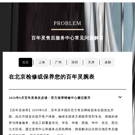
湖南省常德市武陵区人民路百年灵售后服务中心（需提前预约）
湖南省郴州市北湖区国庆北路百年灵售后服务中心（需提前预约）
PROBLEM
湖南省衡阳市雁峰区解放路百年灵售后服务中心（需提前预约）
湖南省怀化市鹤城区迎丰中路百年灵售后服务中心（需提前预约）
百年灵售后服务中心常见问题解答
湖南省娄底市娄星区长青街百年灵售后服务中心（需提前预约）
湖南省邵阳市双清区东风路百年灵售后服务中心（需提前预约）
湖南省湘潭市雨湖区莲城大道百年灵售后服务中心（需提前预约）
北京
上海
广州
深圳
天津
成都
湖南省益阳市赫山区桃花仑路百年灵售后服务中心（需提前预约）
湖南省永州市冷水滩区永州大道与中兴路交叉口百年灵售后服务中心（需提前预约）
在北京检修或保养您的百年灵腕表
在
湖南省岳阳市岳阳楼区东茅岭路百年灵售后服务中心（需提前预约）
湖南省张家界市永定区解放路百年灵售后服务中心（需提前预约）
2026年6月百年灵表友必读：官方保养维修中心搬迁新开
20
湖南省长沙市芙蓉区建湘路393号世茂环球金融中心写字楼10层1013室百年灵售后服务中心（需提前预约）
湖南省株洲市芦淞区建设南路百年灵售后服务中心（需提前预约）
【百年灵保养】2026年6月，百年灵中国区官方售后网络迎来全面优化升
【百
甘肃省白银市白银区北京路百年灵售后服务中心（需提前预约）
级。此次升级旨在提升客户体验，确保全国表主都能享受到专业、便捷的保
网络
养与维修服务。优化工程覆盖华北、华东、华南、西南、华中、东北、西北
举措
甘肃省定西市安定区解放路百年灵售后服务中心（需提前预约）
七大区域，通过直营中心和服务点双轨网络，彻底解决以往部分地区售后服
表主
甘肃省敦煌市沙州镇阳关中路百年灵售后服务中心（需提前预约）