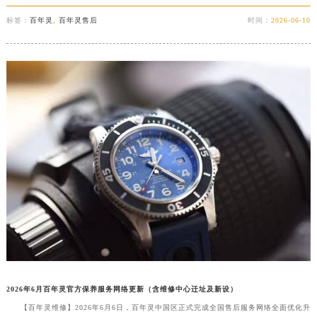
苏州市苏州工业园区星港街199号苏州中心办公楼C座22层08室（需提前预约）
标签：
百年灵
,
百年灵售后
时间：
2026-06-10
武汉市江汉区解放大道686号世界贸易大厦38层09室（需提前预约）
南宁市青秀区金湖路59号地王大厦12楼1224室（需提前预约）
合肥市蜀山区潜山路111号万象城华润大厦B座12楼03室（需提前预约）
泉州市丰泽区宝洲路729号浦西万达中心写字楼A座7楼709室（需提前预约）
青岛市南区山东路6号华润大厦B座22层04室（需提前预约）
烟台市芝罘区胜利路139号万达金融中心A座907室（需提前预约）
长春市朝阳区西安大路727号中银大厦A座(旺进大厦)18层09室（需提前预约）
贵阳市南明区都司高架桥路33号亨特国际金融中心14楼14D（需提前预约）
昆明市盘龙区北京路928号同德昆明广场写字楼10层06室（需提前预约）
石家庄市长安区中山东路39号勒泰中心写字楼B座13层07室（需提前预约）
西安市碑林区南关正街88号华侨城长安国际中心E座6楼10室（需提前预约）
海口市龙华区金贸东路5号海口华润大厦B座17层1707室（需提前预约）
唐山市路南区新华东道100号万达广场写字楼A座10层1002室（需提前预约）
2026年6月百年灵官方保养服务网络更新（含维修中心迁址及新设）
台州市椒江区东海大道1800号腾达中心东1幢20楼2002室（需提前预约）
【百年灵维修】2026年6月6日，百年灵中国区正式完成全国售后服务网络全面优化升
内蒙古自治区呼和浩特市玉泉区大学西街70号华润万象城写字楼（鄂尔多斯大厦）23层2326室（需提前预约）