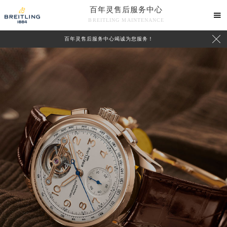
百年灵售后服务中心

BREITLING MAINTENANCE

百年灵售后服务中心竭诚为您服务！
中心介绍
联系我们