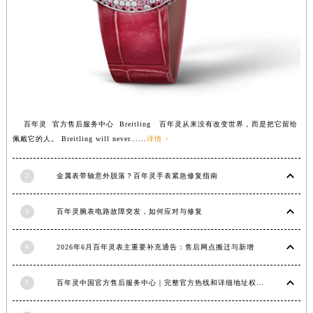
广西壮族自治区河池市金城江区金城江街道朝阳路百年灵售后服务中心（需提前预约）
广西壮族自治区贺州市八步区城东街道灵峰南路百年灵售后服务中心（需提前预约）
广西壮族自治区来宾市兴宾区桂中大道百年灵售后服务中心（需提前预约）
广西壮族自治区柳州市城中区中山中路百年灵售后服务中心（需提前预约）
广西壮族自治区钦州市钦南区金海湾东大街百年灵售后服务中心（需提前预约）
广西壮族自治区梧州市万秀区龙湖镇高旺路百年灵售后服务中心（需提前预约）
百年灵 官方售后服务中心 Breitling 百年灵从来没有改变世界，而是把它留给
广西壮族自治区玉林市玉州区金玉路百年灵售后服务中心（需提前预约）
佩戴它的人。 Breitling will never......
详情 >
海南省儋州市儋州市那大镇兰洋北路百年灵售后服务中心（需提前预约）
海南省东方市八所镇解放西路百年灵售后服务中心（需提前预约）
2
金属表带轴意外脱落？百年灵手表紧急修复指南
海南省琼海市嘉积镇东风路百年灵售后服务中心（需提前预约）
海南省三沙市西沙区西沙群岛永兴岛北京路百年灵售后服务中心（需提前预约）
3
百年灵腕表电路故障突发，如何应对与修复
海南省三亚市吉阳区迎宾路百年灵售后服务中心（需提前预约）
4
2026年6月百年灵表主重要补充通告：售后网点搬迁与新增
海南省万宁市万城镇解放路百年灵售后服务中心（需提前预约）
海南省文昌市文城镇教育东路百年灵售后服务中心（需提前预约）
5
百年灵中国官方售后服务中心｜完整官方热线和详细地址权威信息通告（2026年6月最新）
海南省五指山市通什镇三月三大道百年灵售后服务中心（需提前预约）
香港特别行政区尖沙咀区油尖旺区广东道百年灵售后服务中心（需提前预约）