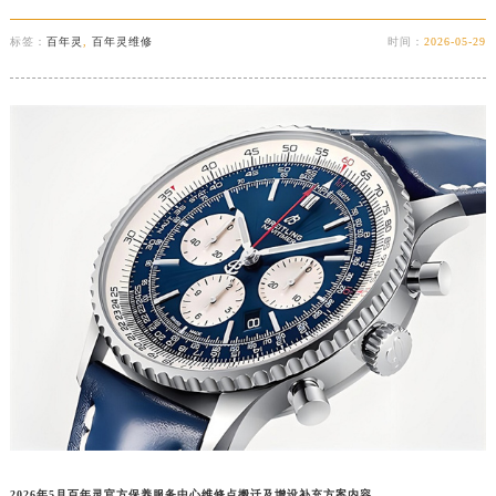
辽宁省铁岭市银州区南马路百年灵售后服务中心（需提前预约）
标签：
百年灵
,
百年灵维修
时间：
2026-05-29
辽宁省营口市站前区市府路与渤海大街交叉口百年灵售后服务中心（需提前预约）
辽宁省沈阳市沈河区中街路137号亨得利名表维修授权店1楼百年灵售后服务中心（需提前预约）
辽宁省沈阳市沈河区中街路83号亨得利名表维修授权店1楼百年灵售后服务中心（需提前预约）
北京市朝阳区建国门外大街甲6号华熙国际中心D座11层1102室百年灵售后服务中心（北京总部）（需提前预约）
北京市东城区东长安街1号王府井东方广场W3座6层602室百年灵售后服务中心（需提前预约）
河北省保定市竞秀区朝阳北大街北国先天下百年灵售后服务中心（需提前预约）
内蒙古自治区阿拉善盟市左旗土尔扈特大街百年灵售后服务中心（需提前预约）
内蒙古自治区巴彦淖尔市临河区新华街百年灵售后服务中心（需提前预约）
内蒙古自治区包头市青山区幸福路甲3号王府井百货名表维修百年灵售后服务中心（需提前预约）
内蒙古自治区赤峰市红山区哈达街百年灵售后服务中心（需提前预约）
内蒙古自治区鄂尔多斯市东胜区伊金霍洛街百年灵售后服务中心（需提前预约）
内蒙古自治区呼伦贝尔市海拉尔区中央街百年灵售后服务中心（需提前预约）
内蒙古自治区通辽市科尔沁区明仁大街百年灵售后服务中心（需提前预约）
内蒙古自治区乌海市海勃湾区人民南路百年灵售后服务中心（需提前预约）
内蒙古自治区乌兰察布市集宁区恩和大街百年灵售后服务中心（需提前预约）
2026年5月百年灵官方保养服务中心维修点搬迁及增设补充方案内容