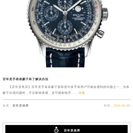
山东省威海市环翠区新威海路89号振华商厦一楼名表维修百年灵售后服务中心（需提前预约）
山东省潍坊市奎文区东风东街百年灵售后服务中心（需提前预约）
山东省枣庄市滕州市北辛路与善国路交叉口百年灵售后服务中心（需提前预约）
山东省淄博市张店区金晶大道百年灵售后服务中心（需提前预约）
上海市黄浦区南京东路299号宏伊国际广场写字楼8层806室百年灵售后服务中心（需提前预约）
上海市徐汇区虹桥路3号港汇中心2座37层3705室百年灵售后服务中心（需提前预约）
浙江省杭州市上城区钱江路1366号华润大厦A座5层503-5室百年灵售后服务中心（需提前预约）
浙江省湖州市吴兴区劳动路百年灵售后服务中心（需提前预约）
浙江省嘉兴市南湖区广益路705号嘉兴世界贸易中心A座13层1304室百年灵售后服务中心（需提前预约）
百年灵手表表蒙子坏了解决办法
浙江省金华市金东区东市南街777号金华万达广场4号楼22楼2209室百年灵售后服务中心（需提前预约）
【百年灵售后】百年灵手表表蒙子损坏是许多手表用户可能会遇到的问题之一。当表
浙江省丽水市莲都区解放街百年灵售后服务中心（需提前预约）
蒙子出现问题时，不仅影响美观，还可能影响手......
详细
浙江省宁波市江北区大闸南路500号来福士广场办公楼20层2009室百年灵售后服务中心（需提前预约）
浙江省衢州市柯城区上街百年灵售后服务中心（需提前预约）
标签：
百年灵保养
时间：
2026-05-09
浙江省绍兴市越城区胜利东路379号世茂天际中心写字楼8层805室百年灵售后服务中心（需提前预约）
浙江省舟山市定海区解放东路百年灵售后服务中心（需提前预约）
澳门特别行政区大堂区议事亭前地（新马路）百年灵售后服务中心（需提前预约）
百年灵保养