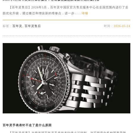
内蒙古自治区锡林郭勒盟市锡林浩特市光明街与额尔敦路交叉口百年灵售后服务中心（需提前预约）
【百年灵售后】2026年5月，百年灵中国区官方售后服务中心在全国范围内进行了全
面优化升级，通过搬迁和增设新的维修点，进一步......
详细
内蒙古自治区兴安盟市乌兰浩特市兴安大街百年灵售后服务中心（需提前预约）
山西省大同市平城区迎宾街百年灵售后服务中心（需提前预约）
标签：
百年灵
,
百年灵售后
时间：
2026-05-24
山西省晋城市城区黄华街百年灵售后服务中心（需提前预约）
山西省晋中市榆次区顺城街百年灵售后服务中心（需提前预约）
山西省临汾市尧都区解放路百年灵售后服务中心（需提前预约）
山西省吕梁市离石区永宁中路与建设街交叉口百年灵售后服务中心（需提前预约）
山西省朔州市朔城区怡西路与鄯阳西街交汇处百年灵售后服务中心（需提前预约）
山西省忻州市忻府区和平东街与七一南路交叉口百年灵售后服务中心（需提前预约）
山西省阳泉市郊区平阳东街与新城大道交叉口百年灵售后服务中心（需提前预约）
山西省运城市盐湖区河东街百年灵售后服务中心（需提前预约）
山西省长治市潞州区英雄中路百年灵售后服务中心（需提前预约）
山西省太原市迎泽区迎泽街道解放路15号亨得利名表维修授权店3楼百年灵售后服务中心（需提前预约）
天津市和平区赤峰道136号天津国际金融中心26层2603室百年灵售后服务中心（需提前预约）
安徽省安庆市迎江区人民路百年灵售后服务中心（需提前预约）
百年灵手表表针不走了是什么原因
安徽省蚌埠市蚌山区淮河路百年灵售后服务中心（需提前预约）
【百年灵保养】当您发现百年灵手表的表针停止运转时，这可能是由多种因素导致