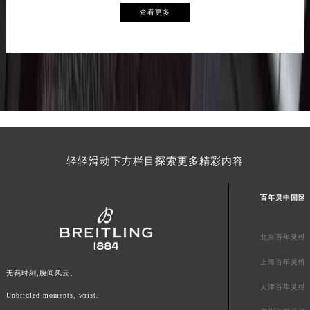
查看更多
青海省果洛藏族自治州玛沁县团结路百年灵售后服务中心（需提前预约）
青海省海北藏族自治州海晏县将军路百年灵售后服务中心（需提前预约）
青海省海东市乐都区滨河路百年灵售后服务中心（需提前预约）
青海省海南藏族自治州共和县青海湖大街百年灵售后服务中心（需提前预约）
青海省海西蒙古族藏族自治州德令哈市柴达木路百年灵售后服务中心（需提前预约）
青海省黄南藏族自治州同仁市德合隆路百年灵售后服务中心（需提前预约）
青海省西宁市城西区海湖新区西关大道百年灵售后服务中心（需提前预约）
青海省玉树藏族自治州结古镇胜利路百年灵售后服务中心（需提前预约）
轻轻滑动下方栏目探索更多精彩内容
陕西省安康市汉滨区金州路百年灵售后服务中心（需提前预约）
陕西省宝鸡市渭滨区经二路百年灵售后服务中心（需提前预约）
百年灵中国区
陕西省汉中市汉台区北大街百年灵售后服务中心（需提前预约）
陕西省商洛市商州区州城街百年灵售后服务中心（需提前预约）
北京百年灵维
陕西省铜川市王益区红旗街百年灵售后服务中心（需提前预约）
上海百年灵维
陕西省渭南市临渭区东风大街百年灵售后服务中心（需提前预约）
无羁时刻,腕间风云。
陕西省咸阳市秦都区沣西新城统一西路与白马河路交汇处百年灵售后服务中心（需提前预约）
天津百年灵维
Unbridled moments, wrist.
陕西省延安市宝塔区中心街百年灵售后服务中心（需提前预约）