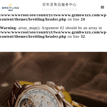
百年灵售后服务中心
Warning
: extract() expects parameter 1 to be array, null

BREITLING MAINTENANCE
given in
/www/wwwroot/seo/countryt/two/www.gzmbwxzx.com/wp
百年灵售后服务中心竭诚为您服务！
content/themes/breitling/header.php
on line
24
Warning
: array_map(): Argument #2 should be an array in
/www/wwwroot/seo/countryt/two/www.gzmbwxzx.com/wp
content/themes/breitling/header.php
on line
32
中心介绍
联系我们