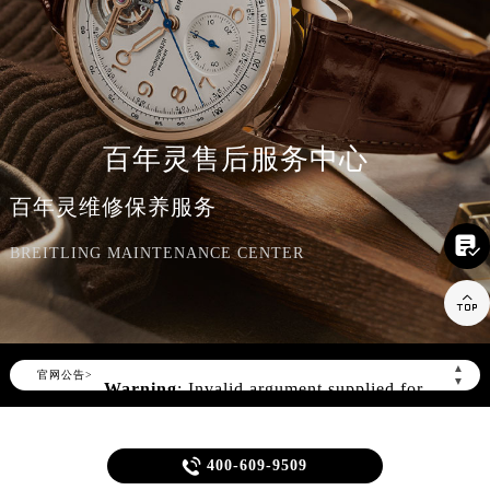
百年灵售后服务中心
百年灵维修保养服务

BREITLING MAINTENANCE CENTER

▲
官网公告>
▼
Warning
: Invalid argument supplied for
foreach() in
/www/wwwroot/seo/countryt/two/www.gzmbw
content/themes/breitling/header.php
on

400-609-9509
line
166
当前位置：
百年灵售后服务中心
>
问题/知识/资讯
>
北京
> 百年灵手表表蒙子坏了解决办