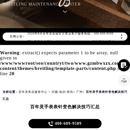
知识/资讯
BREITLING MAINTENANCE CENTER
2026年8月百年灵中国区售后服务网络优化升级公告
2026年8月百年灵全国官方售后客户服务热线：400-609-9509
▲
官网公告>
▼
百年灵官方全国统一服务热线400-609-9509，服务覆盖中国大陆、香港、澳门、台湾全部区域（非大陆需加拨“+86”）
2026年8月百年灵售后服务中心最新网点地址：
Warning
: extract() expects parameter 1 to be array, null
given in
北京市朝阳区建国门外大街甲6号华熙国际中心写字楼D座11层1102室（北京总部）（需提前预约）
/www/wwwroot/seo/countryt/two/www.gzmbwxzx.com/wp

北京市东城区东长安街1号东方广场写字楼W3座6层602室（需提前预约）
content/themes/breitling/template-parts/content.php
on
line
20
天津市和平区赤峰道136号天津国际金融中心写字楼26层2603室（需提前预约）

上海市徐汇区虹桥路3号港汇中心写字楼2座37层3705室（需提前预约）
上海市黄浦区南京东路299号宏伊国际广场写字楼8层806室（需提前预约）
当前位置：
百年灵售后服务中心
>
问题/知识/资讯
>
广州
> 百年灵手表表针变色解决技巧
南京市秦淮区中山南路1号（新街口）南京中心写字楼22层C1-1室（需提前预约）
汇总
百年灵手表表针变色解决技巧汇总
常州市新北区龙锦路1590号现代传媒中心写字楼5号楼10层1008室（需提前预约）
徐州市鼓楼区淮海东路29号苏宁广场IFC国际金融中心写字楼35层3508室（需提前预约）

400-609-9509
扬州市邗江区国展路29号星耀天地写字楼1号楼18层1803室（需提前预约）