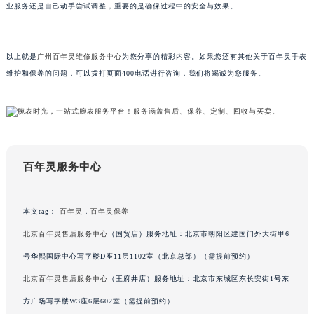
业服务还是自己动手尝试调整，重要的是确保过程中的安全与效果。
甘肃省兰州市七里河区西津西路16号兰州中心写字楼21层2102室（需提前预约）
重庆市解放碑渝中区民权路28号英利国际金融中心写字楼20层01室（需提前预约）
黑龙江省大庆市萨尔图区会战大街百年灵售后服务中心（需提前预约）
以上就是
广州百年灵维修服务中心
为您分享的精彩内容。如果您还有其他关于百年灵手表
黑龙江省鹤岗市向阳区红军路百年灵售后服务中心（需提前预约）
维护和保养的问题，可以拨打页面400电话进行咨询，我们将竭诚为您服务。
黑龙江省黑河市爱辉区中央街百年灵售后服务中心（需提前预约）
黑龙江省鸡西市鸡冠区红军路百年灵售后服务中心（需提前预约）
黑龙江省佳木斯市向阳区长安路百年灵售后服务中心（需提前预约）
黑龙江省牡丹江市东安区太平路百年灵售后服务中心（需提前预约）
百年灵服务中心
黑龙江省七台河市桃山区大同街百年灵售后服务中心（需提前预约）
黑龙江省齐齐哈尔市龙沙区龙华路百年灵售后服务中心（需提前预约）
黑龙江省双鸭山市尖山区新兴大街百年灵售后服务中心（需提前预约）
本文tag：
百年灵
，
百年灵保养
黑龙江省绥化市北林区新华街与康庄路交叉口百年灵售后服务中心（需提前预约）
北京百年灵售后服务中心
（国贸店）服务地址：北京市朝阳区建国门外大街甲6
黑龙江省伊春市伊美区通河路百年灵售后服务中心（需提前预约）
号华熙国际中心写字楼D座11层1102室（北京总部）（需提前预约）
吉林省白城市洮北区明仁南街百年灵售后服务中心（需提前预约）
北京百年灵售后服务中心
（王府井店）服务地址：北京市东城区东长安街1号东
吉林省白山市浑江区浑江大街百年灵售后服务中心（需提前预约）
方广场写字楼W3座6层602室（需提前预约）
吉林省吉林市船营区河南街百年灵售后服务中心（需提前预约）