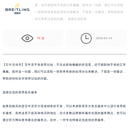
度，还可能影响手表的正常佩戴。面对这一问题，我们可以采取
徐州市鼓楼区淮海东路29号苏宁广场IFC国际金融中心写字楼35层3508室（需提前预约）
一些简单有效的处理办法来解决。下面是一些建议，帮助您轻松
扬州市邗江区国展路29号星耀天地写字楼1号楼18层1803室（需提前预约）
应对表带过短的问题。 选择合适的表…
盐城市盐都区世纪大道5号盐城金融城写字楼1号楼16层1604室（需提前预约）
泰州市海陵区永定东路399号置地商务中心东塔写字楼（华润万象城）17层1706室（需提前预约）

宁波市江北区大闸南路500号来福士广场办公楼20层2009室（需提前预约）
79 次
2026-05-14
杭州市上城区钱江路1366号华润大厦写字楼A座5层503-5室（需提前预约）
金华市金东区东市南街777号金华万达广场写字楼4号楼22层2209室（需提前预约）
绍兴市越城区胜利东路379号世茂天际中心写字楼8层805室（需提前预约）
【
百年灵保养
】百年灵手表表带过短，不仅会影响佩戴的舒适度，还可能影响手表的正常
嘉兴市南湖区广益路705号嘉兴世界贸易中心写字楼A座13层1304室（需提前预约）
佩戴。面对这一问题，我们可以采取一些简单有效的处理办法来解决。下面是一些建议，
南昌市红谷滩新区红谷中大道998号绿地双子塔（中央广场）A1座办公楼14层07室（需提前预约）
帮助您轻松应对表带过短的问题。
济南市历下区经十路11111号华润中心写字楼（万象城）15层1508室（需提前预约）
选择合适的表带延长服务
广州市天河区天河路230号万菱汇国际中心写字楼A塔7层704室（需提前预约）
广州市越秀区环市东路371-375号世界贸易中心大厦南塔写字楼15层07室（需提前预约）
如果您购买的是百年灵官方渠道销售的手表，可以考虑联系官方售后服务中心进行表带延
深圳市罗湖区深南东路5001号华润大厦写字楼17层1701室（需提前预约）
长服务。虽然这里不提具体电话和地址，但大多数品牌都有遍布全国的服务网点，您可以
惠州市惠城区江北文昌一路7号华贸大厦写字楼1座30层05室（需提前预约）
通过官方网站查询最近的服务点。此外，一些专业维修店也提供此类服务。
厦门市思明区湖滨东路95号华润大厦写字楼B座11层1104室（需提前预约）