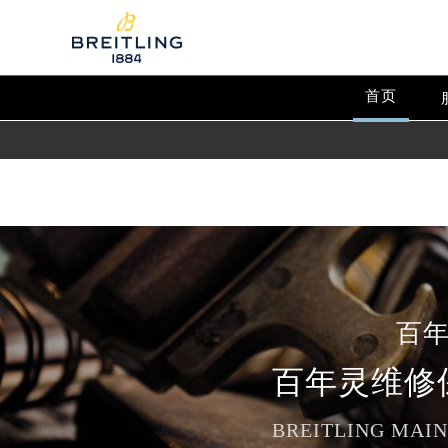
Warning
: extract() expects parameter 1 to be array, null give
Warning
: array_map(): Argument #2 should be an array in
/
首页
百
百年灵维修
BREITLING MAI