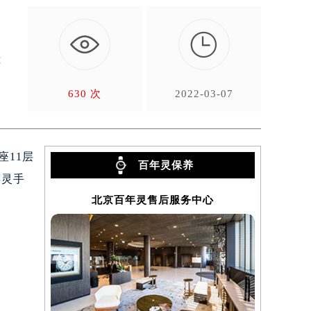

大
天
630 次
2022-03-07
座11层
百年灵保养
年灵手
北京百年灵售后服务中心
上