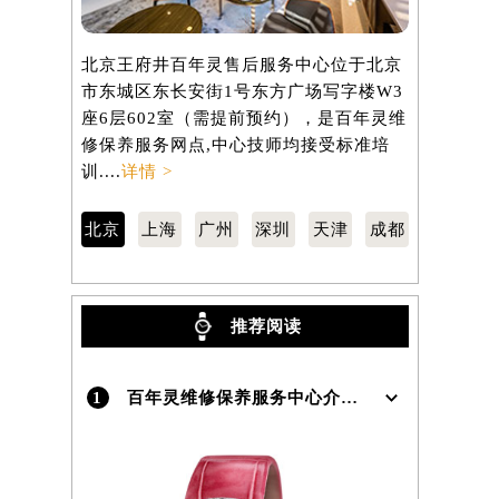
北京王府井百年灵售后服务中心位于北京
上海百年灵
市东城区东长安街1号东方广场写字楼W3
区虹桥路3
座6层602室（需提前预约），是百年灵维
3705室
修保养服务网点,中心技师均接受标准培
养服务网点,
训....
详情 >
详情 >
北京
上海
广州
深圳
天津
成都
推荐阅读
1
百年灵维修保养服务中心介绍 | Breitling