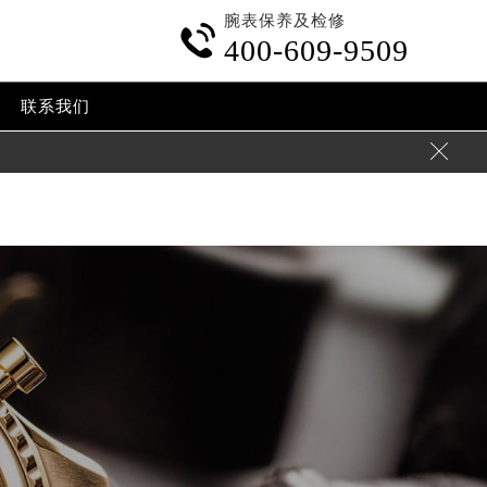
腕表保养及检修
p-content/themes/breitling/header.php
on line
24

400-609-9509
ent/themes/breitling/header.php
on line
32
联系我们
