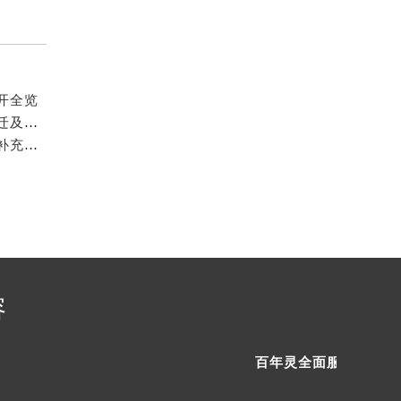
开全览
2026年6月百年灵表友必备文本：官方保养维修中心搬迁及新开列表发布
2026年5月百年灵官方保养服务中心维修点搬迁及增设补充方案内容
容
百年灵全面服务