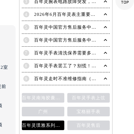

3
百年灵腕表电路故障突发，如何应对与修复
4
2026年6月百年灵表主重要补充通告：售后网点搬迁与新增
5
百年灵中国官方售后服务中心｜完整官方热线和详细地址权威信息通告（2026年6月最新）
6
百年灵中国官方售后服务中心｜热线电话与门店地址权威信息声明（2026年7月最新）
7
百年灵手表清洗保养需要多久？
8
百年灵手表罢工了？别慌！专业解决方法助您重启时间流转
2室
9
百年灵走时不准维修指南（恢复精准时间的方法）
提前
百年灵南海胶囊系列腕表
百年灵手表上弦
预
广州
宝格丽手表
预
百年灵璞雅系列陀飞轮计时码表
百年灵售后