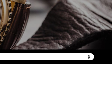
zmbwxzx.com/wp-
▲
▼