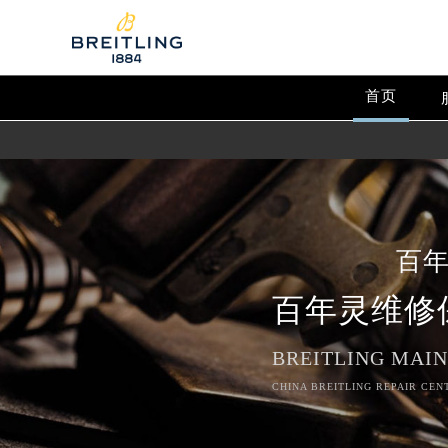
首页
百
百年灵维修
BREITLING MAI
CHINA BREITLING REPAIR CEN