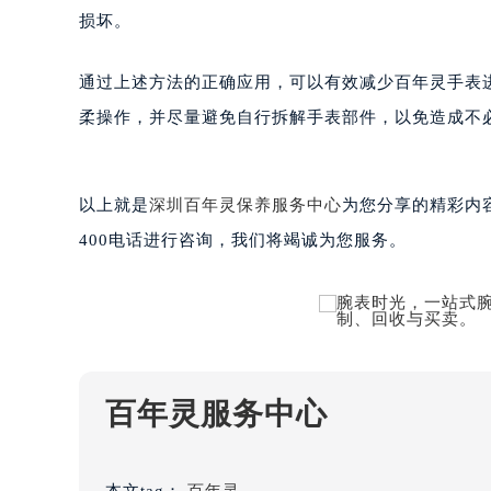
南宁市青秀区金湖路59号地王大厦12
损坏。
合肥市蜀山区潜山路111号万象城华润
泉州市丰泽区宝洲路729号浦西万达中
通过上述方法的正确应用，可以有效减少百年灵手表
青岛市南区山东路6号华润大厦B座2
柔操作，并尽量避免自行拆解手表部件，以免造成不
烟台市芝罘区胜利路139号万达金融中
长春市朝阳区西安大路727号中银大厦
贵阳市南明区都司高架桥路33号亨特
以上就是
深圳百年灵保养服务中心
为您分享的精彩内
昆明市盘龙区北京路928号同德昆明
400电话进行咨询，我们将竭诚为您服务。
石家庄市长安区中山东路39号勒泰中
西安市碑林区南关正街88号华侨城长
海口市龙华区金贸东路5号海口华润大厦
唐山市路南区新华东道100号万达广场
台州市椒江区东海大道1800号腾达中
百年灵服务中心
内蒙古自治区呼和浩特市玉泉区大学西
甘肃省兰州市七里河区西津西路16号兰
重庆市解放碑渝中区民权路28号英利
本文tag：
百年灵