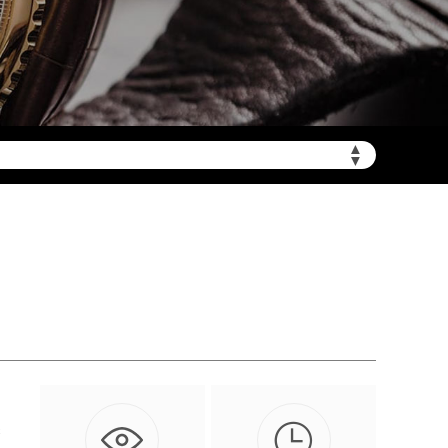
▲
需加拨“+86”）
▼

保