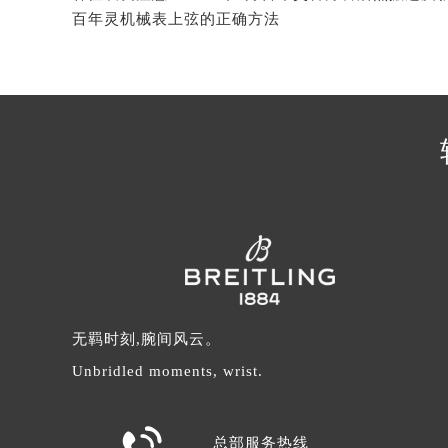
辽宁省沈阳市沈河区中街路137号亨
百年灵机械表上弦的正确方法
辽宁省沈阳市沈河区中街路83号亨
北京市朝阳区建国门外大街甲6号华熙
北京市东城区东长安街1号王府井东方
河北省保定市竞秀区朝阳北大街北国
内蒙古自治区阿拉善盟市左旗土尔扈
内蒙古自治区巴彦淖尔市临河区新华
内蒙古自治区包头市青山区幸福路甲
内蒙古自治区赤峰市红山区哈达街百
内蒙古自治区鄂尔多斯市东胜区伊金
内蒙古自治区呼伦贝尔市海拉尔区中
内蒙古自治区通辽市科尔沁区明仁大
无羁时刻,腕间风云。
内蒙古自治区乌海市海勃湾区人民南
Unbridled moments, wrist.
内蒙古自治区乌兰察布市集宁区恩和
内蒙古自治区锡林郭勒盟市锡林浩特

内蒙古自治区兴安盟市乌兰浩特市兴
总部服务热线