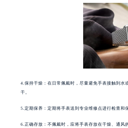
重庆市江北区观音桥步行街2号融恒时
长沙市芙蓉区定王台街道建湘路393
郑州市二七区铭功路10号华润大厦写字
太原市迎泽区解放路15号亨得利名
沈阳市沈河区中街路137号亨得利名
沈阳市沈河区中街路83号亨得利名
乌鲁木齐市天山区红山路26号时代广场
温州市鹿城区锦绣路1067号置信广场
哈尔滨市道里区友谊西路600号富力中
大连市中山区人民路15号国际金融大
4.保持干燥：在日常佩戴时，尽量避免手表接触到
佛山市禅城区季华五路57号万科金融中
干。
东莞市东城街道鸿福东路1号民盈国贸
无锡市梁溪区人民中路139号恒隆广场
5.定期保养：定期将手表送到专业维修点进行检查和
南通市崇川区工农路57号圆融广场写字
苏州市苏州工业园区星港街199号苏州
6.正确存放：不佩戴时，应将手表存放在干燥、通
武汉市江汉区解放大道686号世界贸易