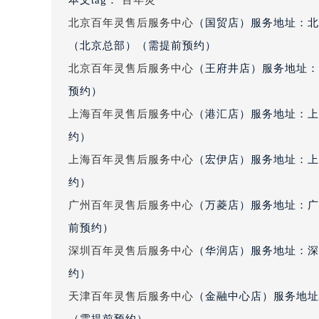
黑龙江省大庆市萨尔图区会战大街百
北京百年灵售后服务中心
（国贸店）服务地址：北
黑龙江省鹤岗市向阳区红军路百年灵
（北京总部）（需提前预约）
黑龙江省黑河市爱辉区中央街百年灵
北京百年灵售后服务中心
（王府井店）服务地址：
黑龙江省鸡西市鸡冠区红军路百年灵
黑龙江省佳木斯市向阳区长安路百年
预约）
黑龙江省牡丹江市东安区太平路百年
上海百年灵售后服务中心
（港汇店）服务地址：上
黑龙江省七台河市桃山区大同街百年
约）
黑龙江省齐齐哈尔市龙沙区龙华路百
上海百年灵售后服务中心
（宏伊店）服务地址：上
黑龙江省双鸭山市尖山区新兴大街百
约）
黑龙江省绥化市北林区新华街与康庄
广州百年灵售后服务中心
（万菱店）服务地址：广
黑龙江省伊春市伊美区通河路百年灵
前预约）
吉林省白城市洮北区明仁南街百年灵
吉林省白山市浑江区浑江大街百年灵
深圳百年灵售后服务中心
（华润店）服务地址：深圳
吉林省吉林市船营区河南街百年灵售
约）
吉林省辽源市龙山区人民大街百年灵
天津百年灵售后服务中心
（金融中心店）服务地址：
吉林省梅河口市新华街道梅河大街百
（需提前预约）