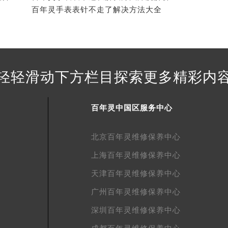
得利名表维修授权店1楼百年灵售后服务中心（需提前预约）
百年灵手表表针不走了解决方法大全
得利名表维修授权店1楼百年灵售后服务中心（需提前预约）
国际中心D座11层1102室百年灵售后服务中心（北京总部）（
广场W3座6层602室百年灵售后服务中心（需提前预约）
先天下百年灵售后服务中心（需提前预约）
轻轻滑动下方栏目探索更多精彩内
特大街百年灵售后服务中心（需提前预约）
街百年灵售后服务中心（需提前预约）
3号王府井百货名表维修百年灵售后服务中心（需提前预约）
百年灵中国区服务中心
年灵售后服务中心（需提前预约）
霍洛街百年灵售后服务中心（需提前预约）
北京百年灵维修保养中心
央街百年灵售后服务中心（需提前预约）
上海百年灵维修保养中心
街百年灵售后服务中心（需提前预约）
天津百年灵维修保养中心
路百年灵售后服务中心（需提前预约）
广州百年灵维修保养中心
大街百年灵售后服务中心（需提前预约）
市光明街与额尔敦路交叉口百年灵售后服务中心（需提前预约）
深圳百年灵维修保养中心
安大街百年灵售后服务中心（需提前预约）