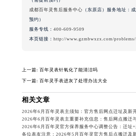
吉林省四平市铁东区紫气大路与南九
成都百年灵售后服务中心
（东原店）服务地址：成都
吉林省松原市宁江区五环大街百年灵
预约）
吉林省通化市东昌区环通乡江南大街
服务专线：
400-609-9509
吉林省延边市延吉市解放路百年灵售
辽宁省鞍山市铁东区站前街百年灵售
本页链接：
http://www.gzmbwxzx.com/problems/
辽宁省本溪市平山区胜利路百年灵售
辽宁省朝阳市双塔区新华路百年灵售
辽宁省丹东市振兴区七经街百年灵售
上一篇:
百年灵表针氧化了能清洁吗
辽宁省抚顺市新抚区东一路百年灵售
下一篇:
百年灵手表进灰了处理办法大全
辽宁省阜新市海州区解放大街百年灵
辽宁省葫芦岛市连山区中央路百年灵
辽宁省锦州市古塔区中央大街百年灵
相关文章
辽宁省辽阳市白塔区新运大街百年灵
2026年6月百年灵表主须知：官方售后网点迁址及新
辽宁省盘锦市兴隆台区石油大街百年
2026年6月百年灵表主重要补充信息：售后网点搬迁
辽宁省铁岭市银州区南马路百年灵售
辽宁省营口市站前区市府路与渤海大
各位表友注意：2026年5月百年灵官方售后点搬迁及