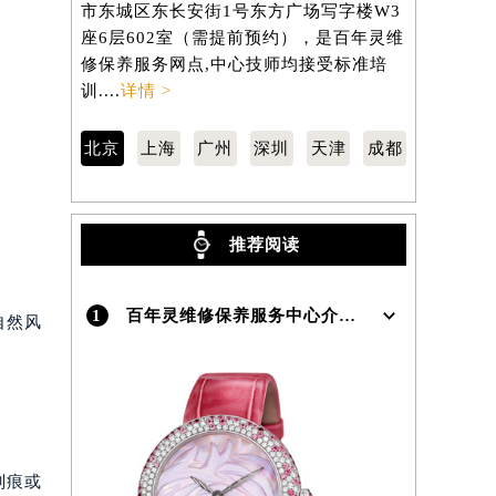
市东城区东长安街1号东方广场写字楼W3
区虹桥路3
座6层602室（需提前预约），是百年灵维
3705室
）
修保养服务网点,中心技师均接受标准培
养服务网点,
训....
详情 >
详情 >
北京
上海
广州
深圳
天津
成都
推荐阅读
1
百年灵维修保养服务中心介绍 | Breitling
自然风
划痕或