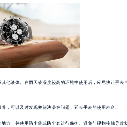
代广场写字楼9层902室（需提前预约）
号世茂环球金融中心写字楼（芙蓉广场）10层13室（需提前预约
楼29层2905室（需提前预约）
表服务中心（品牌授权店）3层整层（需提前预约）
表服务中心（品牌授权店）1层整层（需提前预约）
表服务中心（品牌授权店）1层整层（需提前预约）
（CCMALL）C座17层17-B（需提前预约）
10层1015室（需提前预约）
心T2座写字楼29层03室（需提前预约）
厦7层G室（需提前预约）
水或其他液体。在雨天或湿度较高的环境中使用后，应尽快让手表
心C座12层1205室（需提前预约）
中心T1写字楼9层907室（需提前预约）
写字楼1座11层1104室（需提前预约）
保养，可以及时发现并解决潜在问题，延长手表的使用寿命。
楼16层1603室（需提前预约）
中心办公楼C座22层08室（需提前预约）
风的地方，并使用防尘袋或防尘套进行保护。避免与硬物接触导致
大厦38层09室（需提前预约）