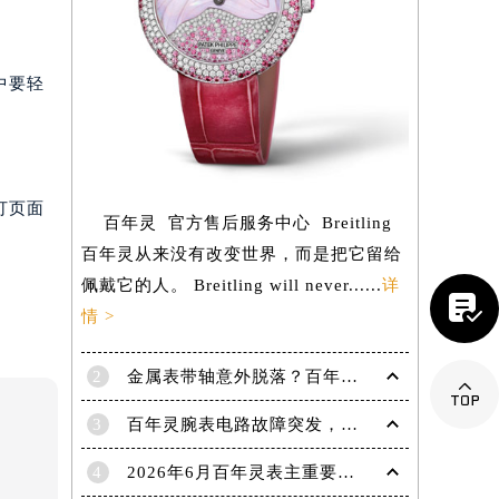
中要轻
打页面
百年灵 官方售后服务中心 Breitling
百年灵从来没有改变世界，而是把它留给
佩戴它的人。 Breitling will never......
详

情 >
2
金属表带轴意外脱落？百年灵手表紧急修复指南

提前预约）
3
百年灵腕表电路故障突发，如何应对与修复
4
2026年6月百年灵表主重要补充通告：售后网点搬迁与新增