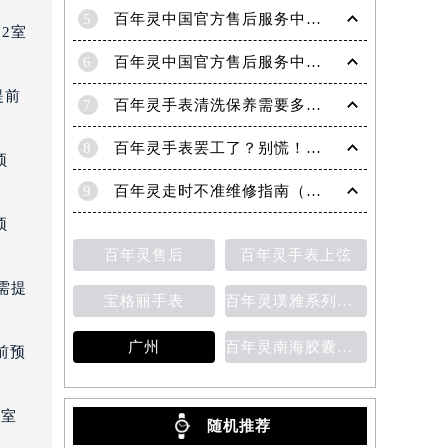
5
百年灵中国官方售后服务中心｜完整官方热线和详细地址权威信息通告（2026年6月最新）
2室
6
百年灵中国官方售后服务中心｜热线电话与门店地址权威信息声明（2026年7月最新）
提前
7
百年灵手表清洗保养需要多久？
8
百年灵手表罢工了？别慌！专业解决方法助您重启时间流转
预
9
百年灵走时不准维修指南（恢复精准时间的方法）
预
百年灵售后
百年灵手表上弦
需提
宝格丽手表
百年灵璞雅系列陀飞轮计时码表
广州
百年灵南海胶囊系列腕表
前预
3室
随机推荐