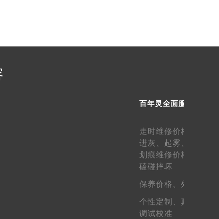
需提前预约）
容
百年灵全面服务
走时维修价格、
走快
进灰、
起雾、
生锈维
划痕维修价格、
表壳
磕碰摔坏
保养价格、
外观维护
个性定制、
真假鉴定
调试校准