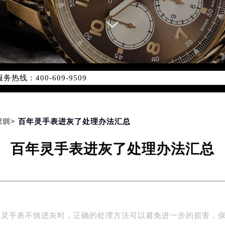
网络优化升级公告
线：400-609-9509
09-9509，服务覆盖中国大陆、香港、澳门、台湾全部区域（非大陆
网点地址：
国际中心写字楼D座11层1102室（北京总部）（需提前预约）
字楼W3座6层602室（需提前预约）
深圳
> 百年灵手表进灰了处理办法汇总
融中心写字楼26层2603室（需提前预约）
百年灵手表进灰了处理办法汇总
2座37层3705室（需提前预约）
际广场写字楼8层806室（需提前预约）
南京中心写字楼22层C1-1室（需提前预约）
中心写字楼5号楼10层1008室（需提前预约）
FC国际金融中心写字楼35层3508室（需提前预约）
年灵手表不慎进灰时，正确的处理方法可以避免进一步的损害，
楼1号楼18层1803室（需提前预约）