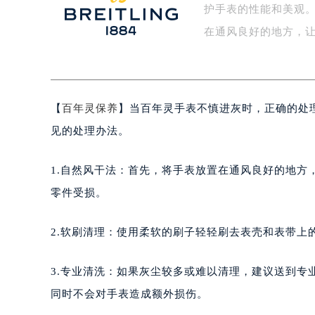
护手表的性能和美观。
盐城市盐都区世纪大道5号盐城金融城写
泰州市海陵区永定东路399号置地商
在通风良好的地方，
宁波市江北区大闸南路500号来福士广
杭州市上城区钱江路1366号华润大厦
金华市金东区东市南街777号金华万达
【
百年灵保养
】当百年灵手表不慎进灰时，正确的处
绍兴市越城区胜利东路379号世茂天
嘉兴市南湖区广益路705号嘉兴世界贸
见的处理办法。
南昌市红谷滩新区红谷中大道998号
济南市历下区经十路11111号华润中
1.自然风干法：首先，将手表放置在通风良好的地
广州市天河区天河路230号万菱汇国
零件受损。
广州市越秀区环市东路371-375号
深圳市罗湖区深南东路5001号华润大
2.软刷清理：使用柔软的刷子轻轻刷去表壳和表带上
惠州市惠城区江北文昌一路7号华贸大
厦门市思明区湖滨东路95号华润大厦写
3.专业清洗：如果灰尘较多或难以清理，建议送到
福州市鼓楼区五四路128-1号恒力城
同时不会对手表造成额外损伤。
成都市锦江区人民东路6号SAC东原中