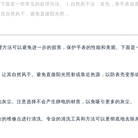
下面是一些常见的处理办法。 1.自然风干法：首先，将手表放
字楼1号楼16层1604室（需提前预约）
务中心东塔写字楼（华润万象城）17层1706室（需提前预约）
让其自然风干。避免直接阳光照…
场办公楼20层2009室（需提前预约）
写字楼A座5层503-5室（需提前预约）
广场写字楼4号楼22层2209室（需提前预约）
理方法可以避免进一步的损害，保护手表的性能和美观。下面是
际中心写字楼8层805室（需提前预约）
易中心写字楼A座13层1304室（需提前预约）
绿地双子塔（中央广场）A1座办公楼14层07室（需提前预约）
心写字楼（万象城）15层1508室（需提前预约）
方，让其自然风干。避免直接阳光照射或靠近热源，以防表壳变形
际中心写字楼A塔7层704室（需提前预约）
世界贸易中心大厦南塔写字楼15层07室（需提前预约）
厦写字楼17层1701室（需提前预约）
的灰尘。注意选择不会产生静电的材质，以免吸引更多的灰尘。
厦写字楼1座30层05室（需提前预约）
字楼B座11层1104室（需提前预约）
专业的维修点进行清洗。专业的清洗工具和方法可以更彻底地去除
写字楼15层03室（需提前预约）
心写字楼24层2406B室（需提前预约）