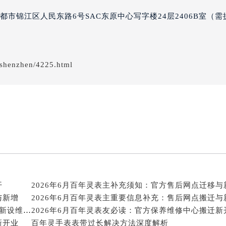
经街交汇处百年灵售后服务中心（需提前预约）
市锦江区人民东路6号SAC东原中心写字楼24层2406B室（需
售后服务中心（需提前预约）
百年灵售后服务中心（需提前预约）
后服务中心（需提前预约）
后服务中心（需提前预约）
shenzhen/4225.html
后服务中心（需提前预约）
后服务中心（需提前预约）
后服务中心（需提前预约）
后服务中心（需提前预约）
售后服务中心（需提前预约）
售后服务中心（需提前预约）
售后服务中心（需提前预约）
售后服务中心（需提前预约）
开
2026年6月百年灵表主补充须知：官方售后网点迁移与
灵售后服务中心（需提前预约）
与新增
2026年6月百年灵表主重要信息补充：售后网点搬迁与
后服务中心（需提前预约）
2026年6月百年灵官方保养服务中心调整公告：迁址+新设维修点
街交叉口百年灵售后服务中心（需提前预约）
新开业
百年灵手表表带过长解决方法深度解析