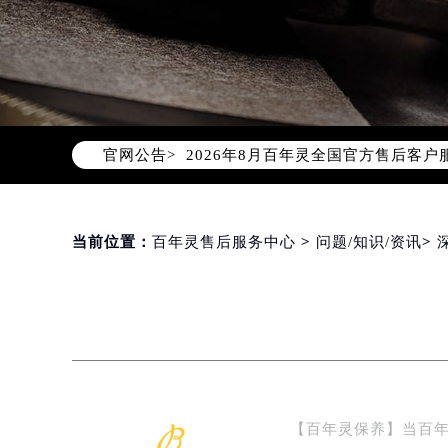
2026年8月百年灵中国区售后服务
2026年8月百年灵全国官方售后客户服务热
官网公告>
百年灵官方全国统一服务热线400-6
2026年8月百年灵售后服务中心最新
北京市朝阳区建国门外大街甲6号华熙
北京市东城区东长安街1号东方广场写
当前位置：
百年灵售后服务中心
>
问题/知识/资讯
>
天津市和平区赤峰道136号天津国际金
上海市徐汇区虹桥路3号港汇中心写字楼
上海市黄浦区南京东路299号宏伊国
南京市秦淮区中山南路1号（新街口）
常州市新北区龙锦路1590号现代传媒
徐州市鼓楼区淮海东路29号苏宁广场I
【百年灵保养】当百
扬州市邗江区国展路29号星耀天地写字