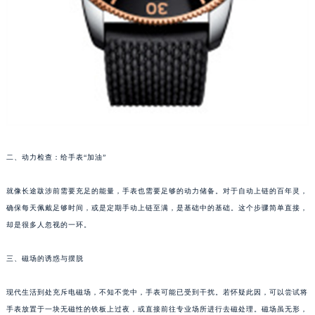
苏州市苏州工业园区星港街199号苏州中心办公楼C座22层08室（需提前预约）
武汉市江汉区解放大道686号世界贸易大厦38层09室（需提前预约）
南宁市青秀区金湖路59号地王大厦12楼1224室（需提前预约）
合肥市蜀山区潜山路111号万象城华润大厦B座12楼03室（需提前预约）
泉州市丰泽区宝洲路729号浦西万达中心写字楼A座7楼709室（需提前预约）
青岛市南区山东路6号华润大厦B座22层04室（需提前预约）
烟台市芝罘区胜利路139号万达金融中心A座907室（需提前预约）
长春市朝阳区西安大路727号中银大厦A座(旺进大厦)18层09室（需提前预约）
二、动力检查：给手表“加油”
贵阳市南明区都司高架桥路33号亨特国际金融中心14楼14D（需提前预约）
昆明市盘龙区北京路928号同德昆明广场写字楼10层06室（需提前预约）
就像长途跋涉前需要充足的能量，手表也需要足够的动力储备。对于自动上链的百年灵，
确保每天佩戴足够时间，或是定期手动上链至满，是基础中的基础。这个步骤简单直接，
石家庄市长安区中山东路39号勒泰中心写字楼B座13层07室（需提前预约）
却是很多人忽视的一环。
西安市碑林区南关正街88号华侨城长安国际中心E座6楼10室（需提前预约）
海口市龙华区金贸东路5号海口华润大厦B座17层1707室（需提前预约）
三、磁场的诱惑与摆脱
唐山市路南区新华东道100号万达广场写字楼A座10层1002室（需提前预约）
台州市椒江区东海大道1800号腾达中心东1幢20楼2002室（需提前预约）
现代生活到处充斥电磁场，不知不觉中，手表可能已受到干扰。若怀疑此因，可以尝试将
内蒙古自治区呼和浩特市玉泉区大学西街70号华润万象城写字楼（鄂尔多斯大厦）23层2326室（需提前预约）
手表放置于一块无磁性的铁板上过夜，或直接前往专业场所进行去磁处理。磁场虽无形，