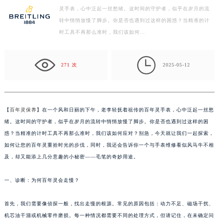
灵手表，心中泛起一丝愁绪。这时间的守护者，似乎在岁月的流
徐州市鼓楼区淮海东路29号苏宁广场IFC国际金融中心写字楼35层3508室（需提前预约）
转中悄悄放慢了脚步。你是否也遇到过这样的困惑？当精准的计
扬州市邗江区国展路29号星耀天地写字楼1号楼18层1803室（需提前预约）
时工具不再那么准时，我们该如何…
盐城市盐都区世纪大道5号盐城金融城写字楼1号楼16层1604室（需提前预约）
泰州市海陵区永定东路399号置地商务中心东塔写字楼（华润万象城）17层1706室（需提前预约）

宁波市江北区大闸南路500号来福士广场办公楼20层2009室（需提前预约）
271 次
2025-05-12
杭州市上城区钱江路1366号华润大厦写字楼A座5层503-5室（需提前预约）
金华市金东区东市南街777号金华万达广场写字楼4号楼22层2209室（需提前预约）
绍兴市越城区胜利东路379号世茂天际中心写字楼8层805室（需提前预约）
【
百年灵保养
】在一个风和日丽的下午，老李轻抚着祖传的百年灵手表，心中泛起一丝愁
嘉兴市南湖区广益路705号嘉兴世界贸易中心写字楼A座13层1304室（需提前预约）
绪。这时间的守护者，似乎在岁月的流转中悄悄放慢了脚步。你是否也遇到过这样的困
南昌市红谷滩新区红谷中大道998号绿地双子塔（中央广场）A1座办公楼14层07室（需提前预约）
惑？当精准的计时工具不再那么准时，我们该如何应对？别急，今天就让我们一起探索，
如何让您的百年灵重拾时光的步伐，同时，我还会告诉你一个与手表维修看似风马牛不相
济南市历下区经十路11111号华润中心写字楼（万象城）15层1508室（需提前预约）
及，却又能添上几分意趣的小秘密——毛笔的奇妙用途。
广州市天河区天河路230号万菱汇国际中心写字楼A塔7层704室（需提前预约）
广州市越秀区环市东路371-375号世界贸易中心大厦南塔写字楼15层07室（需提前预约）
一、诊断：为何百年灵会走慢？
深圳市罗湖区深南东路5001号华润大厦写字楼17层1701室（需提前预约）
惠州市惠城区江北文昌一路7号华贸大厦写字楼1座30层05室（需提前预约）
首先，我们需要像侦探一般，找出走慢的根源。常见的原因包括：动力不足、磁场干扰、
厦门市思明区湖滨东路95号华润大厦写字楼B座11层1104室（需提前预约）
机芯油干涸或机械零件磨损。每一种情况都需要不同的处理方式，但请记住，在未确定问