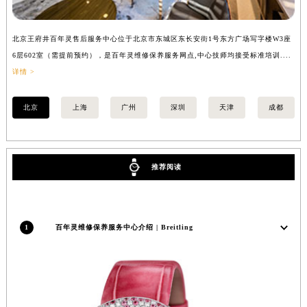
福建省莆田市城厢区霞林街道荔华东大道百年灵售后服务中心（需提前预约）
福建省三明市三元区东乾二路百年灵售后服务中心（需提前预约）
北京王府井百年灵售后服务中心位于北京市东城区东长安街1号东方广场写字楼W3座
上
福建省漳州市龙文区步港路百年灵售后服务中心（需提前预约）
6层602室（需提前预约），是百年灵维修保养服务网点,中心技师均接受标准培训....
（
江苏省常州市新北区龙锦路1590号现代传媒中心5号楼10层1008室百年灵售后服务中心（需提前预约）
详情 >
江苏省淮安市清江浦区淮海北路百年灵售后服务中心（需提前预约）
北京
上海
广州
深圳
天津
成都
江苏省连云港市海州区通灌北路百年灵售后服务中心（需提前预约）
江苏省南京市秦淮区中山南路1号南京中心22层22-C1-C3室百年灵售后服务中心（需提前预约）
江苏省宿迁市宿城区西湖路百年灵售后服务中心（需提前预约）
江苏省泰州市海陵区永定东路399号置地商务中心东塔（华润万象城）17层1706室百年灵售后服务中心（需提前预约）
推荐阅读
江苏省徐州市鼓楼区淮海东路29号苏宁广场IFC国际金融中心35层3508室百年灵售后服务中心（需提前预约）
江苏省盐城市盐都区世纪大道5号盐城金融城写字楼1号楼16层1604室百年灵售后服务中心（需提前预约）
江苏省扬州市邗江区国展路29号星耀天地写字楼1号楼18层1803室百年灵售后服务中心（需提前预约）
1
百年灵维修保养服务中心介绍 | Breitling
江苏省镇江市京口区中山东路百年灵售后服务中心（需提前预约）
江西省抚州市临川区赣东大道百年灵售后服务中心（需提前预约）
江西省赣州市章贡区文清路百年灵售后服务中心（需提前预约）
江西省吉安市吉州区井冈山大道百年灵售后服务中心（需提前预约）