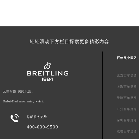
广东省梅州市梅江区金燕大道百年灵售后服务中心（需提前预约）
广东省清远市清城区湖西路百年灵售后服务中心（需提前预约）
广东省汕头市龙湖区长平路百年灵售后服务中心（需提前预约）
广东省汕尾市城区香洲街道园林社区翠园街百年灵售后服务中心（需提前预约）
广东省韶关市武江区芙蓉新区与老城中心交汇处百年灵售后服务中心（需提前预约）
轻轻滑动下方栏目探索更多精彩内容
广东省深圳市罗湖区深南东路5001号华润大厦17层1701室百年灵售后服务中心（需提前预约）
百年灵中国区
广东省阳江市江城区东风一路百年灵售后服务中心（需提前预约）
广东省云浮市云城区金山路百年灵售后服务中心（需提前预约）
广东省湛江市赤坎区观海北路百年灵售后服务中心（需提前预约）
北京百年灵维
广东省肇庆市端州区信安大道与砚都大道交汇处百年灵售后服务中心（需提前预约）
上海百年灵维
无羁时刻,腕间风云。
广西壮族自治区百色市右江区中山二路百年灵售后服务中心（需提前预约）
天津百年灵维
Unbridled moments, wrist.
广西壮族自治区北海市海城区北京路百年灵售后服务中心（需提前预约）
广州百年灵维
广西壮族自治区崇左市江州区石景林街道友谊大道与丽川路交汇处百年灵售后服务中心（需提前预约）

总部服务热线
广西壮族自治区防城港市港口区金花茶大道百年灵售后服务中心（需提前预约）
深圳百年灵维
400-609-9509
广西壮族自治区贵港市港北区港城街道布山大道与仙衣路交叉口百年灵售后服务中心（需提前预约）
成都百年灵维
广西壮族自治区桂林市秀峰区红岭路百年灵售后服务中心（需提前预约）