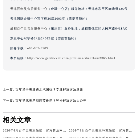
内蒙古自治区锡林郭勒盟市锡林浩特市光明街与额尔敦路交叉口百年灵售后服务中心（需提前预约）
天津百年灵售后服务中心
（金融中心店）服务地址：天津市和平区赤峰道136号
内蒙古自治区兴安盟市乌兰浩特市兴安大街百年灵售后服务中心（需提前预约）
天津国际金融中心写字楼26层2603室（需提前预约）
山西省大同市平城区迎宾街百年灵售后服务中心（需提前预约）
成都百年灵售后服务中心
（东原店）服务地址：成都市锦江区人民东路6号SAC
山西省晋城市城区黄华街百年灵售后服务中心（需提前预约）
东原中心写字楼24层2406B室（需提前预约）
山西省晋中市榆次区顺城街百年灵售后服务中心（需提前预约）
服务专线：
400-609-9509
山西省临汾市尧都区解放路百年灵售后服务中心（需提前预约）
山西省吕梁市离石区永宁中路与建设街交叉口百年灵售后服务中心（需提前预约）
本页链接：
http://www.gzmbwxzx.com/problems/shenzhen/3365.html
山西省朔州市朔城区怡西路与鄯阳西街交汇处百年灵售后服务中心（需提前预约）
山西省忻州市忻府区和平东街与七一南路交叉口百年灵售后服务中心（需提前预约）
山西省阳泉市郊区平阳东街与新城大道交叉口百年灵售后服务中心（需提前预约）
上一篇:
百年灵手表遭遇水汽困扰？专业解决方法速递
山西省运城市盐湖区河东街百年灵售后服务中心（需提前预约）
下一篇:
百年灵腕表星期调节难题？轻松解决方法大公开
山西省长治市潞州区英雄中路百年灵售后服务中心（需提前预约）
山西省太原市迎泽区迎泽街道解放路15号亨得利名表维修授权店3楼百年灵售后服务中心（需提前预约）
相关文章
天津市和平区赤峰道136号天津国际金融中心26层2603室百年灵售后服务中心（需提前预约）
安徽省安庆市迎江区人民路百年灵售后服务中心（需提前预约）
2026年6月百年灵表主须知：官方售后网点迁址及新开
2026年6月百年灵表主补充须知：官方售后网点迁移与新设
安徽省蚌埠市蚌山区淮河路百年灵售后服务中心（需提前预约）