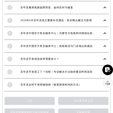
山东省威海市环翠区新威海路89号振华商厦一楼名表维修百年灵售后服务中心（需提前预约）
3
百年灵腕表电路故障突发，如何应对与修复
山东省潍坊市奎文区东风东街百年灵售后服务中心（需提前预约）
山东省枣庄市滕州市北辛路与善国路交叉口百年灵售后服务中心（需提前预约）
4
2026年6月百年灵表主重要补充通告：售后网点搬迁与新增
山东省淄博市张店区金晶大道百年灵售后服务中心（需提前预约）
上海市黄浦区南京东路299号宏伊国际广场写字楼8层806室百年灵售后服务中心（需提前预约）
5
百年灵中国官方售后服务中心｜完整官方热线和详细地址权威信息通告（2026年6月最新）
上海市徐汇区虹桥路3号港汇中心2座37层3705室百年灵售后服务中心（需提前预约）
6
百年灵中国官方售后服务中心｜热线电话与门店地址权威信息声明（2026年7月最新）
浙江省杭州市上城区钱江路1366号华润大厦A座5层503-5室百年灵售后服务中心（需提前预约）
浙江省湖州市吴兴区劳动路百年灵售后服务中心（需提前预约）
7
百年灵手表清洗保养需要多久？
浙江省嘉兴市南湖区广益路705号嘉兴世界贸易中心A座13层1304室百年灵售后服务中心（需提前预约）

浙江省金华市金东区东市南街777号金华万达广场4号楼22楼2209室百年灵售后服务中心（需提前预约）
8
百年灵手表罢工了？别慌！专业解决方法助您重启时间流转
浙江省丽水市莲都区解放街百年灵售后服务中心（需提前预约）

浙江省宁波市江北区大闸南路500号来福士广场办公楼20层2009室百年灵售后服务中心（需提前预约）
9
百年灵走时不准维修指南（恢复精准时间的方法）
浙江省衢州市柯城区上街百年灵售后服务中心（需提前预约）
浙江省绍兴市越城区胜利东路379号世茂天际中心写字楼8层805室百年灵售后服务中心（需提前预约）
广州
百年灵手表上弦
浙江省舟山市定海区解放东路百年灵售后服务中心（需提前预约）
澳门特别行政区大堂区议事亭前地（新马路）百年灵售后服务中心（需提前预约）
百年灵璞雅系列陀飞轮计时码表
宝格丽手表