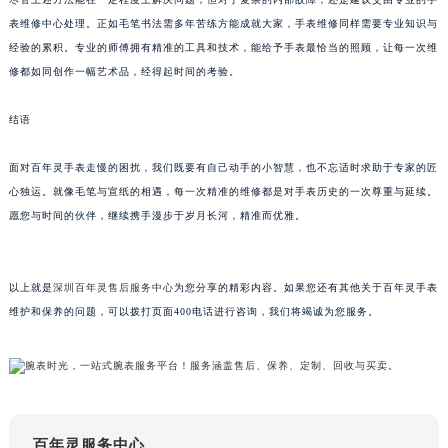
吉林省辽源市龙山区人民大街百年灵售后服务中心（需提前预约）
表维修中心处理。正如毛笔书法需多年苦练方能成就大家，手表维修同样需要专业知识与
吉林省梅河口市新华街道梅河大街百年灵售后服务中心（需提前预约）
经验的累积。专业的师傅拥有精准的工具和技术，能给予手表最恰当的照顾，让每一次维
修都如同创作一幅艺术品，经得起时间的考验。
吉林省四平市铁东区紫气大路与南九经街交汇处百年灵售后服务中心（需提前预约）
吉林省松原市宁江区五环大街百年灵售后服务中心（需提前预约）
结语
吉林省通化市东昌区环通乡江南大街百年灵售后服务中心（需提前预约）
吉林省延边市延吉市解放路百年灵售后服务中心（需提前预约）
面对百年灵手表走慢的困扰，我们既要有自己动手的小智慧，也不忘适时求助于专家的匠
辽宁省鞍山市铁东区站前街百年灵售后服务中心（需提前预约）
心独运。就像毛笔与宣纸的相遇，每一次精准的维修都是对手表历史的一次尊重与延续。
辽宁省本溪市平山区胜利路百年灵售后服务中心（需提前预约）
愿您与时间的伙伴，继续携手漫步于岁月长河，精准而优雅。
辽宁省朝阳市双塔区新华路百年灵售后服务中心（需提前预约）
辽宁省丹东市振兴区七经街百年灵售后服务中心（需提前预约）
以上就是
深圳百年灵售后服务中心
为您分享的精彩内容。如果您还有其他关于百年灵手表
辽宁省抚顺市新抚区东一路百年灵售后服务中心（需提前预约）
维护和保养的问题，可以拨打页面400电话进行咨询，我们将竭诚为您服务。
辽宁省阜新市海州区解放大街百年灵售后服务中心（需提前预约）
辽宁省葫芦岛市连山区中央路百年灵售后服务中心（需提前预约）
辽宁省锦州市古塔区中央大街百年灵售后服务中心（需提前预约）
辽宁省辽阳市白塔区新运大街百年灵售后服务中心（需提前预约）
辽宁省盘锦市兴隆台区石油大街百年灵售后服务中心（需提前预约）
百年灵服务中心