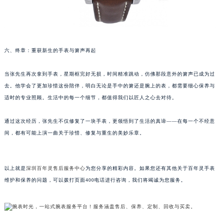
甘肃省兰州市七里河区西津西路16号兰州中心写字楼21层2102室（需提前预约）
重庆市解放碑渝中区民权路28号英利国际金融中心写字楼20层01室（需提前预约）
黑龙江省大庆市萨尔图区会战大街百年灵售后服务中心（需提前预约）
六、终章：重获新生的手表与箫声再起
黑龙江省鹤岗市向阳区红军路百年灵售后服务中心（需提前预约）
黑龙江省黑河市爱辉区中央街百年灵售后服务中心（需提前预约）
当张先生再次拿到手表，星期框完好无损，时间精准跳动，仿佛那段意外的箫声已成为过
黑龙江省鸡西市鸡冠区红军路百年灵售后服务中心（需提前预约）
去。他学会了更加珍惜这份陪伴，明白无论是手中的箫还是腕上的表，都需要细心保养与
黑龙江省佳木斯市向阳区长安路百年灵售后服务中心（需提前预约）
适时的专业照顾。生活中的每一个细节，都值得我们以匠人之心去对待。
黑龙江省牡丹江市东安区太平路百年灵售后服务中心（需提前预约）
黑龙江省七台河市桃山区大同街百年灵售后服务中心（需提前预约）
通过这次经历，张先生不仅修复了一块手表，更领悟到了生活的真谛——在每一个不经意
间，都有可能上演一曲关于珍惜、修复与重生的美妙乐章。
黑龙江省齐齐哈尔市龙沙区龙华路百年灵售后服务中心（需提前预约）
黑龙江省双鸭山市尖山区新兴大街百年灵售后服务中心（需提前预约）
黑龙江省绥化市北林区新华街与康庄路交叉口百年灵售后服务中心（需提前预约）
以上就是
深圳百年灵售后服务中心
为您分享的精彩内容。如果您还有其他关于百年灵手表
黑龙江省伊春市伊美区通河路百年灵售后服务中心（需提前预约）
维护和保养的问题，可以拨打页面400电话进行咨询，我们将竭诚为您服务。
吉林省白城市洮北区明仁南街百年灵售后服务中心（需提前预约）
吉林省白山市浑江区浑江大街百年灵售后服务中心（需提前预约）
吉林省吉林市船营区河南街百年灵售后服务中心（需提前预约）