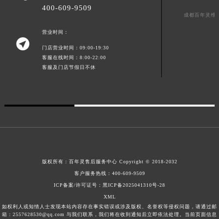
400-609-9509
广东省梅州市梅江区金燕大道百年灵售后服务中心（需提前预约）
成都百年灵维
广东省清远市清城区湖西路百年灵售后服务中心（需提前预约）
营业时间：
广东省汕头市龙湖区长平路百年灵售后服务中心（需提前预约）

门店营业时间：09:00-19:30
广东省汕尾市城区香洲街道园林社区翠园街百年灵售后服务中心（需提前预约）
客服在线时间：8:00-22:00
广东省韶关市武江区芙蓉新区与老城中心交汇处百年灵售后服务中心（需提前预约）
客服及门店节假日不休
广东省深圳市罗湖区深南东路5001号华润大厦17层1701室百年灵售后服务中心（需提前预约）
广东省阳江市江城区东风一路百年灵售后服务中心（需提前预约）
广东省云浮市云城区金山路百年灵售后服务中心（需提前预约）
广东省湛江市赤坎区观海北路百年灵售后服务中心（需提前预约）
广东省肇庆市端州区信安大道与砚都大道交汇处百年灵售后服务中心（需提前预约）
广西壮族自治区百色市右江区中山二路百年灵售后服务中心（需提前预约）
广西壮族自治区北海市海城区北京路百年灵售后服务中心（需提前预约）
版权所有：
百年灵售后服务中心
Copyright © 2018-2032
客户服务热线：
400-609-9509
广西壮族自治区崇左市江州区石景林街道友谊大道与丽川路交汇处百年灵售后服务中心（需提前预约）
ICP备案/许可证号：黑ICP备2025041310号-28
广西壮族自治区防城港市港口区金花茶大道百年灵售后服务中心（需提前预约）
XML
广西壮族自治区贵港市港北区港城街道布山大道与仙衣路交叉口百年灵售后服务中心（需提前预约）
如权利人或知情人士发现本站内容存在事实错误或涉及版权、名誉权等侵权问题，请通过邮
箱：2557628530@qq.com 与我们联系，我们将在收到通知后立即依法处理。当前页面信息
广西壮族自治区桂林市秀峰区红岭路百年灵售后服务中心（需提前预约）