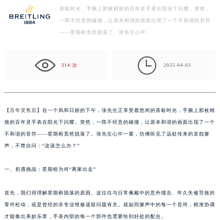
茶歇时光，手腕上那枚精致的百年灵手表在阳光下闪耀。突然，
徐州市鼓楼区淮海东路29号苏宁广场IFC国际金融中心写字楼35层3508室（需提前预约）
一阵不经意的碰撞，让原本和谐的画面出现了一个不和谐的音符
扬州市邗江区国展路29号星耀天地写字楼1号楼18层1803室（需提前预约）
——星期框竟然脱落了。张先生心中…
盐城市盐都区世纪大道5号盐城金融城写字楼1号楼16层1604室（需提前预约）
泰州市海陵区永定东路399号置地商务中心东塔写字楼（华润万象城）17层1706室（需提前预约）

宁波市江北区大闸南路500号来福士广场办公楼20层2009室（需提前预约）
314 次
2025-04-03
杭州市上城区钱江路1366号华润大厦写字楼A座5层503-5室（需提前预约）
金华市金东区东市南街777号金华万达广场写字楼4号楼22层2209室（需提前预约）
绍兴市越城区胜利东路379号世茂天际中心写字楼8层805室（需提前预约）
【
百年灵售后
】在一个风和日丽的下午，张先生正享受着悠闲的茶歇时光，手腕上那枚精
嘉兴市南湖区广益路705号嘉兴世界贸易中心写字楼A座13层1304室（需提前预约）
致的百年灵手表在阳光下闪耀。突然，一阵不经意的碰撞，让原本和谐的画面出现了一个
南昌市红谷滩新区红谷中大道998号绿地双子塔（中央广场）A1座办公楼14层07室（需提前预约）
不和谐的音符——星期框竟然脱落了。张先生心中一紧，仿佛听见了远处传来的哀怨箫
声，不禁自问：“这该怎么办？”
济南市历下区经十路11111号华润中心写字楼（万象城）15层1508室（需提前预约）
广州市天河区天河路230号万菱汇国际中心写字楼A塔7层704室（需提前预约）
一、初遇挑战：星期框为何“离家出走”
广州市越秀区环市东路371-375号世界贸易中心大厦南塔写字楼15层07室（需提前预约）
深圳市罗湖区深南东路5001号华润大厦写字楼17层1701室（需提前预约）
首先，我们得理解星期框脱落的原因。这往往与日常佩戴中的意外撞击、年久失修导致的
惠州市惠城区江北文昌一路7号华贸大厦写字楼1座30层05室（需提前预约）
零件松动，或是曾经的非专业维修遗留问题有关。就如同箫声中的每一个音符，精准协调
厦门市思明区湖滨东路95号华润大厦写字楼B座11层1104室（需提前预约）
才能奏出美妙乐章，手表内部的每一个部件也需要恰到好处的配合。