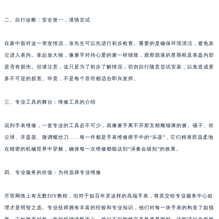
福州市鼓楼区五四路128-1号恒力城写字楼15层03室（需提前预约）
二、自行诊断：安全第一，谨慎尝试
成都市锦江区人民东路6号SAC东原中心写字楼24层2406B室（需提前预约）
重庆市江北区观音桥步行街2号融恒时代广场写字楼9层902室（需提前预约）
在家中面对这一突发情况，张先生可以先进行初步检查。重要的是确保环境清洁，避免灰
长沙市芙蓉区定王台街道建湘路393号世茂环球金融中心写字楼（芙蓉广场）10层13室（需提前预约）
尘进入表内。拿起放大镜，像箫手对待心爱的箫一样细致，观察脱落的星期框及表盘内部
郑州市二七区铭功路10号华润大厦写字楼29层2905室（需提前预约）
是否有损伤。但请注意，这只是为了初步了解情况，切勿自行随意尝试安装，以免造成更
太原市迎泽区解放路15号亨得利名表服务中心（品牌授权店）3层整层（需提前预约）
多不可逆的损害。毕竟，不是每个音符都适合即兴发挥。
沈阳市沈河区中街路137号亨得利名表服务中心（品牌授权店）1层整层（需提前预约）
三、专业工具的舞台：维修工具的介绍
沈阳市沈河区中街路83号亨得利名表服务中心（品牌授权店）1层整层（需提前预约）
乌鲁木齐市天山区红山路26号时代广场（CCMALL）C座17层17-B（需提前预约）
说到手表维修，一套专业的工具必不可少，就像箫手离不开那支精雕细琢的箫。镊子、吹
温州市鹿城区锦绣路1067号置信广场10层1015室（需提前预约）
尘球、开盖器、微调螺丝刀……每一件都是手表维修师手中的“乐器”，它们精准而温柔地
哈尔滨市道里区友谊西路600号富力中心T2座写字楼29层03室（需提前预约）
在精密的机械世界中穿梭，确保每一次维修都能达到“演奏会级别”的效果。
大连市中山区人民路15号国际金融大厦7层G室（需提前预约）
四、专业服务的价值：为何选择专业维修
佛山市禅城区季华五路57号万科金融中心C座12层1205室（需提前预约）
东莞市东城街道鸿福东路1号民盈国贸中心T1写字楼9层907室（需提前预约）
尽管网络上有无数DIY教程，但对于如百年灵这样的高端手表，将其交给专业服务中心处
无锡市梁溪区人民中路139号恒隆广场写字楼1座11层1104室（需提前预约）
理才是明智之选。专业技师拥有丰富的经验和专业知识，他们对每一块手表的构造了如指
南通市崇川区工农路57号圆融广场写字楼16层1603室（需提前预约）