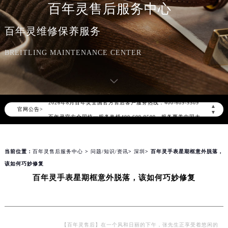
百年灵售后服务中心
百年灵维修保养服务
BREITLING MAINTENANCE CENTER
2026年8月百年灵中国区售后服务网络优化升级公告
2026年8月百年灵全国官方售后客户服务热线：400-609-9509
▲
官网公告>
百年灵官方全国统一服务热线400-609-9509，服务覆盖中国大陆、香港、澳门、台湾全部区域（非大陆需加拨“+86”）
▼
2026年8月百年灵售后服务中心最新网点地址：
北京市朝阳区建国门外大街甲6号华熙国际中心写字楼D座11层1102室（北京总部）（需提前预约）
当前位置：
百年灵售后服务中心
>
问题/知识/资讯
>
深圳
> 百年灵手表星期框意外脱落，
北京市东城区东长安街1号东方广场写字楼W3座6层602室（需提前预约）
该如何巧妙修复
天津市和平区赤峰道136号天津国际金融中心写字楼26层2603室（需提前预约）
百年灵手表星期框意外脱落，该如何巧妙修复
上海市徐汇区虹桥路3号港汇中心写字楼2座37层3705室（需提前预约）
上海市黄浦区南京东路299号宏伊国际广场写字楼8层806室（需提前预约）
南京市秦淮区中山南路1号（新街口）南京中心写字楼22层C1-1室（需提前预约）
常州市新北区龙锦路1590号现代传媒中心写字楼5号楼10层1008室（需提前预约）
【百年灵售后】在一个风和日丽的下午，张先生正享受着悠闲的