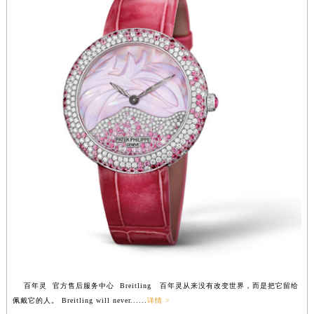
福建省莆田市城厢区霞林街道荔华东大道百年灵售后服务中心（需提前预约）
福建省三明市三元区东乾二路百年灵售后服务中心（需提前预约）
福建省漳州市龙文区步港路百年灵售后服务中心（需提前预约）
江苏省常州市新北区龙锦路1590号现代传媒中心5号楼10层1008室百年灵售后服务中心（需提前预约）
江苏省淮安市清江浦区淮海北路百年灵售后服务中心（需提前预约）
江苏省连云港市海州区通灌北路百年灵售后服务中心（需提前预约）
江苏省南京市秦淮区中山南路1号南京中心22层22-C1-C3室百年灵售后服务中心（需提前预约）
江苏省宿迁市宿城区西湖路百年灵售后服务中心（需提前预约）
江苏省泰州市海陵区永定东路399号置地商务中心东塔（华润万象城）17层1706室百年灵售后服务中心（需提前预约）
江苏省徐州市鼓楼区淮海东路29号苏宁广场IFC国际金融中心35层3508室百年灵售后服务中心（需提前预约）
江苏省盐城市盐都区世纪大道5号盐城金融城写字楼1号楼16层1604室百年灵售后服务中心（需提前预约）
江苏省扬州市邗江区国展路29号星耀天地写字楼1号楼18层1803室百年灵售后服务中心（需提前预约）
江苏省镇江市京口区中山东路百年灵售后服务中心（需提前预约）
江西省抚州市临川区赣东大道百年灵售后服务中心（需提前预约）
百年灵 官方售后服务中心 Breitling 百年灵从来没有改变世界，而是把它留给
江西省赣州市章贡区文清路百年灵售后服务中心（需提前预约）
佩戴它的人。 Breitling will never......
详情 >
江西省吉安市吉州区井冈山大道百年灵售后服务中心（需提前预约）