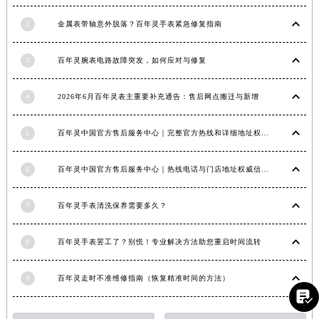
江西省景德镇市珠山区珠山中路百年灵售后服务中心（需提前预约）
2
金属表带轴意外脱落？百年灵手表紧急修复指南
江西省九江市浔阳区浔阳路百年灵售后服务中心（需提前预约）
江西省南昌市红谷滩新区红谷中大道998号绿地双子塔（中央广场）A1座办公楼14层1407室百年灵售后服务中心（需提前预约）
3
百年灵腕表电路故障突发，如何应对与修复
江西省萍乡市安源区萍安北大道与康庄路交叉口百年灵售后服务中心（需提前预约）
江西省上饶市信州区滨江西路百年灵售后服务中心（需提前预约）
4
2026年6月百年灵表主重要补充通告：售后网点搬迁与新增
江西省新余市渝水区北湖西路百年灵售后服务中心（需提前预约）
5
百年灵中国官方售后服务中心｜完整官方热线和详细地址权威信息通告（2026年6月最新）
江西省宜春市袁州区中山中路百年灵售后服务中心（需提前预约）
江西省鹰潭市月湖区胜利东路百年灵售后服务中心（需提前预约）
6
百年灵中国官方售后服务中心｜热线电话与门店地址权威信息声明（2026年7月最新）
山东省德州市德城区东风中路百年灵售后服务中心（需提前预约）
山东省东营市东营区济南路百年灵售后服务中心（需提前预约）
7
百年灵手表清洗保养需要多久？
山东省济南市历下区经十路11111号华润中心写字楼（万象城）15层1508室百年灵售后服务中心（需提前预约）
山东省济宁市任城区太白楼路百年灵售后服务中心（需提前预约）
8
百年灵手表罢工了？别慌！专业解决方法助您重启时间流转
山东省莱芜市文化南路8号银座商城名表维修一楼名表维修百年灵售后服务中心（需提前预约）
山东省临沂市兰山区解放路百年灵售后服务中心（需提前预约）
9
百年灵走时不准维修指南（恢复精准时间的方法）

山东省日照市东港区烟台路百年灵售后服务中心（需提前预约）
山东省泰安市泰山区财源街道泰山大街百年灵售后服务中心（需提前预约）