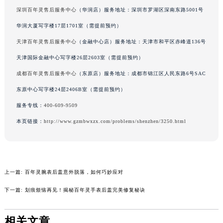
辽宁省铁岭市银州区南马路百年灵售后服务中心（需提前预约）
深圳百年灵售后服务中心
（华润店）服务地址：深圳市罗湖区深南东路5001号
辽宁省营口市站前区市府路与渤海大街交叉口百年灵售后服务中心（需提前预约）
华润大厦写字楼17层1701室（需提前预约）
辽宁省沈阳市沈河区中街路137号亨得利名表维修授权店1楼百年灵售后服务中心（需提前预约）
天津百年灵售后服务中心
（金融中心店）服务地址：天津市和平区赤峰道136号
辽宁省沈阳市沈河区中街路83号亨得利名表维修授权店1楼百年灵售后服务中心（需提前预约）
天津国际金融中心写字楼26层2603室（需提前预约）
北京市朝阳区建国门外大街甲6号华熙国际中心D座11层1102室百年灵售后服务中心（北京总部）（需提前预约）
成都百年灵售后服务中心
（东原店）服务地址：成都市锦江区人民东路6号SAC
北京市东城区东长安街1号王府井东方广场W3座6层602室百年灵售后服务中心（需提前预约）
东原中心写字楼24层2406B室（需提前预约）
河北省保定市竞秀区朝阳北大街北国先天下百年灵售后服务中心（需提前预约）
服务专线：
400-609-9509
内蒙古自治区阿拉善盟市左旗土尔扈特大街百年灵售后服务中心（需提前预约）
内蒙古自治区巴彦淖尔市临河区新华街百年灵售后服务中心（需提前预约）
本页链接：
http://www.gzmbwxzx.com/problems/shenzhen/3250.html
内蒙古自治区包头市青山区幸福路甲3号王府井百货名表维修百年灵售后服务中心（需提前预约）
内蒙古自治区赤峰市红山区哈达街百年灵售后服务中心（需提前预约）
内蒙古自治区鄂尔多斯市东胜区伊金霍洛街百年灵售后服务中心（需提前预约）
上一篇:
百年灵腕表后盖意外脱落，如何巧妙应对
内蒙古自治区呼伦贝尔市海拉尔区中央街百年灵售后服务中心（需提前预约）
下一篇:
划痕烦恼再见！揭秘百年灵手表后盖完美修复秘诀
内蒙古自治区通辽市科尔沁区明仁大街百年灵售后服务中心（需提前预约）
内蒙古自治区乌海市海勃湾区人民南路百年灵售后服务中心（需提前预约）
相关文章
内蒙古自治区乌兰察布市集宁区恩和大街百年灵售后服务中心（需提前预约）