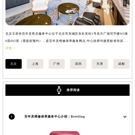
安徽省亳州市谯城区魏武大道百年灵售后服务中心（需提前预约）
安徽省池州市贵池区长江路百年灵售后服务中心（需提前预约）
安徽省滁州市琅琊区南谯北路百年灵售后服务中心（需提前预约）
安徽省阜阳市颍州区颍州北路百年灵售后服务中心（需提前预约）
北京王府井百年灵售后服务中心位于北京市东城区东长安街1号东方广场写字楼W3座
上
安徽省淮北市相山区淮海路百年灵售后服务中心（需提前预约）
6层602室（需提前预约），是百年灵维修保养服务网点,中心技师均接受标准培训....
（
安徽省淮南市田家庵区国庆中路百年灵售后服务中心（需提前预约）
详情 >
安徽省黄山市屯溪区黄山西路百年灵售后服务中心（需提前预约）
北京
上海
广州
深圳
天津
成都
安徽省六安市金安区解放中路百年灵售后服务中心（需提前预约）
安徽省马鞍山市雨山区湖南西路百年灵售后服务中心（需提前预约）
安徽省宿州市埇桥区人民中路百年灵售后服务中心（需提前预约）
推荐阅读
安徽省铜陵市铜官区石城大道百年灵售后服务中心（需提前预约）
安徽省芜湖市镜湖区中山路步行街百年灵售后服务中心（需提前预约）
安徽省宣城市宣州区叠嶂西路百年灵售后服务中心（需提前预约）
福建省龙岩市新罗区九一南路百年灵售后服务中心（需提前预约）
1
百年灵维修保养服务中心介绍 | Breitling
福建省南平市建阳区人民西路百年灵售后服务中心（需提前预约）
福建省宁德市蕉城区天湖东路百年灵售后服务中心（需提前预约）