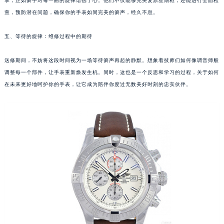
掌，正如箫手对每一曲的旋律谙熟于心。他们不仅能够完美复原星期框，还能进行全面检
苏州市苏州工业园区星港街199号苏州中心办公楼C座22层08室（需提前预约）
查，预防潜在问题，确保你的手表如同完美的箫声，经久不息。
武汉市江汉区解放大道686号世界贸易大厦38层09室（需提前预约）
五、等待的旋律：维修过程中的期待
南宁市青秀区金湖路59号地王大厦12楼1224室（需提前预约）
合肥市蜀山区潜山路111号万象城华润大厦B座12楼03室（需提前预约）
送修期间，不妨将这段时间视为一场等待箫声再起的静默。想象着技师们如何像调音师般
泉州市丰泽区宝洲路729号浦西万达中心写字楼A座7楼709室（需提前预约）
调整每一个部件，让手表重新焕发生机。同时，这也是一个反思和学习的过程，关于如何
青岛市南区山东路6号华润大厦B座22层04室（需提前预约）
在未来更好地呵护你的手表，让它成为陪伴你度过无数美好时刻的忠实伙伴。
烟台市芝罘区胜利路139号万达金融中心A座907室（需提前预约）
长春市朝阳区西安大路727号中银大厦A座(旺进大厦)18层09室（需提前预约）
贵阳市南明区都司高架桥路33号亨特国际金融中心14楼14D（需提前预约）
昆明市盘龙区北京路928号同德昆明广场写字楼10层06室（需提前预约）
石家庄市长安区中山东路39号勒泰中心写字楼B座13层07室（需提前预约）
西安市碑林区南关正街88号华侨城长安国际中心E座6楼10室（需提前预约）
海口市龙华区金贸东路5号海口华润大厦B座17层1707室（需提前预约）
唐山市路南区新华东道100号万达广场写字楼A座10层1002室（需提前预约）
台州市椒江区东海大道1800号腾达中心东1幢20楼2002室（需提前预约）
内蒙古自治区呼和浩特市玉泉区大学西街70号华润万象城写字楼（鄂尔多斯大厦）23层2326室（需提前预约）