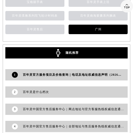
宝格丽手表
百年灵手表上弦

山东省威海市环翠区新威海路89号振华商厦一楼名表维修百年灵售后服务中心（需提前预约）
山东省潍坊市奎文区东风东街百年灵售后服务中心（需提前预约）
百年灵璞雅系列陀飞轮计时码表
百年灵南海胶囊系列腕表
山东省枣庄市滕州市北辛路与善国路交叉口百年灵售后服务中心（需提前预约）
百年灵售后
广州
山东省淄博市张店区金晶大道百年灵售后服务中心（需提前预约）
上海市黄浦区南京东路299号宏伊国际广场写字楼8层806室百年灵售后服务中心（需提前预约）
上海市徐汇区虹桥路3号港汇中心2座37层3705室百年灵售后服务中心（需提前预约）
随机推荐
浙江省杭州市上城区钱江路1366号华润大厦A座5层503-5室百年灵售后服务中心（需提前预约）
浙江省湖州市吴兴区劳动路百年灵售后服务中心（需提前预约）
浙江省嘉兴市南湖区广益路705号嘉兴世界贸易中心A座13层1304室百年灵售后服务中心（需提前预约）
1
百年灵官方服务项目及价格查询｜电话及地址权威信息声明（2026年6月最新）
浙江省金华市金东区东市南街777号金华万达广场4号楼22楼2209室百年灵售后服务中心（需提前预约）
浙江省丽水市莲都区解放街百年灵售后服务中心（需提前预约）
2
百年灵是什么档次
浙江省宁波市江北区大闸南路500号来福士广场办公楼20层2009室百年灵售后服务中心（需提前预约）
浙江省衢州市柯城区上街百年灵售后服务中心（需提前预约）
3
百年灵中国官方售后服务中心｜网点地址与官方客服热线权威信息通知（2026年7月最新）
浙江省绍兴市越城区胜利东路379号世茂天际中心写字楼8层805室百年灵售后服务中心（需提前预约）
浙江省舟山市定海区解放东路百年灵售后服务中心（需提前预约）
4
百年灵中国官方售后服务中心｜全部地址与售后服务热线权威信息通知（2026年7月最新）
澳门特别行政区大堂区议事亭前地（新马路）百年灵售后服务中心（需提前预约）