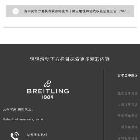
澳门特别行政区风顺堂区南湾大马路百年灵售后服务中心（需提前预约）
5
百年灵官方更换表蒙价格查询｜网点地址和热线权威信息公告（2026年7月最新）
澳门特别行政区花地玛堂区关闸广场百年灵售后服务中心（需提前预约）
澳门特别行政区花王堂区大三巴商圈百年灵售后服务中心（需提前预约）
澳门特别行政区嘉模堂区官也街百年灵售后服务中心（需提前预约）
澳门省路氹城市金光大道百年灵售后服务中心（需提前预约）
澳门特别行政区望德堂区塔石广场百年灵售后服务中心（需提前预约）
轻轻滑动下方栏目探索更多精彩内容
福建省福州市鼓楼区五四路128-1号恒力城写字楼15层03室百年灵售后服务中心（需提前预约）
福建省厦门市思明区湖滨东路95号万象城华润大厦B座11层1104室百年灵售后服务中心（需提前预约）
百年灵中国区
广东省潮州市潮安区新风路与潮汕路交汇处百年灵售后服务中心（需提前预约）
广东省广州市天河区天河路230号万菱汇国际中心A塔7层704室百年灵售后服务中心（需提前预约）
北京百年灵维
广东省广州市越秀区环市东路371-375号世界贸易中心大厦南塔15层1507室百年灵售后服务中心（需提前预约）
广东省河源市源城区越王大道百年灵售后服务中心（需提前预约）
上海百年灵维
无羁时刻,腕间风云。
广东省惠州市惠城区江北文昌一路7号华贸大厦1座30层3005室百年灵售后服务中心（需提前预约）
天津百年灵维
Unbridled moments, wrist.
广东省江门市蓬江区广场西路百年灵售后服务中心（需提前预约）
广州百年灵维
广东省揭阳市榕城进贤门步行街百年灵售后服务中心（需提前预约）

总部服务热线
广东省茂名市电白区水东街道迎宾大道百年灵售后服务中心（需提前预约）
深圳百年灵维