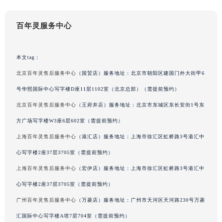
吉林省辽源市龙山区人民大街百年灵售后服务中心（需提前预约）
吉林省梅河口市新华街道梅河大街百年灵售后服务中心（需提前预约）
百年灵服务中心
吉林省四平市铁东区紫气大路与南九经街交汇处百年灵售后服务中心（需提前预约）
吉林省松原市宁江区五环大街百年灵售后服务中心（需提前预约）
本文tag：
吉林省通化市东昌区环通乡江南大街百年灵售后服务中心（需提前预约）
北京百年灵售后服务中心
（国贸店）服务地址：北京市朝阳区建国门外大街甲6
吉林省延边市延吉市解放路百年灵售后服务中心（需提前预约）
号华熙国际中心写字楼D座11层1102室（北京总部）（需提前预约）
辽宁省鞍山市铁东区站前街百年灵售后服务中心（需提前预约）
北京百年灵售后服务中心
（王府井店）服务地址：北京市东城区东长安街1号东
辽宁省本溪市平山区胜利路百年灵售后服务中心（需提前预约）
辽宁省朝阳市双塔区新华路百年灵售后服务中心（需提前预约）
方广场写字楼W3座6层602室（需提前预约）
辽宁省丹东市振兴区七经街百年灵售后服务中心（需提前预约）
上海百年灵售后服务中心
（港汇店）服务地址：上海市徐汇区虹桥路3号港汇中
辽宁省抚顺市新抚区东一路百年灵售后服务中心（需提前预约）
心写字楼2座37层3705室（需提前预约）
辽宁省阜新市海州区解放大街百年灵售后服务中心（需提前预约）
上海百年灵售后服务中心
（宏伊店）服务地址：上海市徐汇区虹桥路3号港汇中
辽宁省葫芦岛市连山区中央路百年灵售后服务中心（需提前预约）
心写字楼2座37层3705室（需提前预约）
辽宁省锦州市古塔区中央大街百年灵售后服务中心（需提前预约）
广州百年灵售后服务中心
（万菱店）服务地址：广州市天河区天河路230号万菱
辽宁省辽阳市白塔区新运大街百年灵售后服务中心（需提前预约）
汇国际中心写字楼A塔7层704室（需提前预约）
辽宁省盘锦市兴隆台区石油大街百年灵售后服务中心（需提前预约）