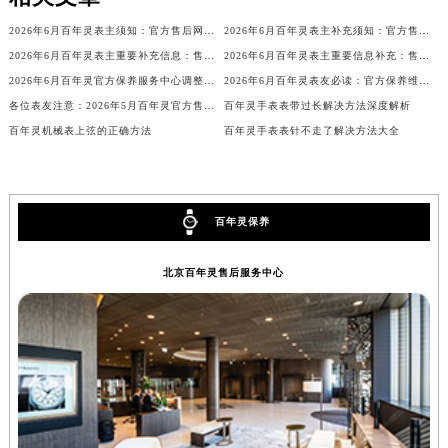
内蒙古自治区锡林郭勒盟市锡林浩特市光明街与额尔敦路交叉口百年灵售后服务中心（需提前预约）
2026年6月百年灵表主须知：官方售后网点迁址及新开
2026年6月百年灵表主补充须知：官方售后网点迁移与新设
内蒙古自治区兴安盟市乌兰浩特市兴安大街百年灵售后服务中心（需提前预约）
2026年6月百年灵表主重要补充信息：售后网点搬迁与新增
2026年6月百年灵表主重要信息补充：售后网点搬迁与新增
山西省大同市平城区迎宾街百年灵售后服务中心（需提前预约）
2026年6月百年灵官方保养服务中心调整公告：迁址+新设维修点
2026年6月百年灵表友必读：官方保养维修中心搬迁新开完整名录
山西省晋城市城区黄华街百年灵售后服务中心（需提前预约）
各位表友注意：2026年5月百年灵官方售后点搬迁及新开业
百年灵手表表带过长解决方法深度解析
百年灵机械表上弦的正确方法
百年灵手表表针不走了解决方法大全
山西省晋中市榆次区顺城街百年灵售后服务中心（需提前预约）
山西省临汾市尧都区解放路百年灵售后服务中心（需提前预约）
山西省吕梁市离石区永宁中路与建设街交叉口百年灵售后服务中心（需提前预约）
山西省朔州市朔城区怡西路与鄯阳西街交汇处百年灵售后服务中心（需提前预约）
百年灵保养
山西省忻州市忻府区和平东街与七一南路交叉口百年灵售后服务中心（需提前预约）
山西省阳泉市郊区平阳东街与新城大道交叉口百年灵售后服务中心（需提前预约）
北京百年灵售后服务中心
山西省运城市盐湖区河东街百年灵售后服务中心（需提前预约）
山西省长治市潞州区英雄中路百年灵售后服务中心（需提前预约）
山西省太原市迎泽区迎泽街道解放路15号亨得利名表维修授权店3楼百年灵售后服务中心（需提前预约）
天津市和平区赤峰道136号天津国际金融中心26层2603室百年灵售后服务中心（需提前预约）
安徽省安庆市迎江区人民路百年灵售后服务中心（需提前预约）
安徽省蚌埠市蚌山区淮河路百年灵售后服务中心（需提前预约）