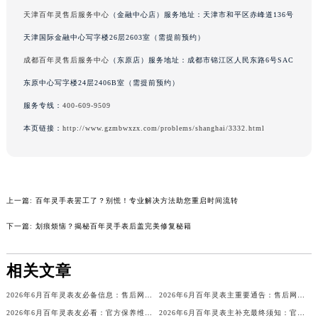
辽宁省铁岭市银州区南马路百年灵售后服务中心（需提前预约）
天津百年灵售后服务中心
（金融中心店）服务地址：天津市和平区赤峰道136号
辽宁省营口市站前区市府路与渤海大街交叉口百年灵售后服务中心（需提前预约）
天津国际金融中心写字楼26层2603室（需提前预约）
辽宁省沈阳市沈河区中街路137号亨得利名表维修授权店1楼百年灵售后服务中心（需提前预约）
成都百年灵售后服务中心
（东原店）服务地址：成都市锦江区人民东路6号SAC
辽宁省沈阳市沈河区中街路83号亨得利名表维修授权店1楼百年灵售后服务中心（需提前预约）
东原中心写字楼24层2406B室（需提前预约）
北京市朝阳区建国门外大街甲6号华熙国际中心D座11层1102室百年灵售后服务中心（北京总部）（需提前预约）
服务专线：
400-609-9509
北京市东城区东长安街1号王府井东方广场W3座6层602室百年灵售后服务中心（需提前预约）
本页链接：
http://www.gzmbwxzx.com/problems/shanghai/3332.html
河北省保定市竞秀区朝阳北大街北国先天下百年灵售后服务中心（需提前预约）
内蒙古自治区阿拉善盟市左旗土尔扈特大街百年灵售后服务中心（需提前预约）
内蒙古自治区巴彦淖尔市临河区新华街百年灵售后服务中心（需提前预约）
内蒙古自治区包头市青山区幸福路甲3号王府井百货名表维修百年灵售后服务中心（需提前预约）
上一篇:
百年灵手表罢工了？别慌！专业解决方法助您重启时间流转
内蒙古自治区赤峰市红山区哈达街百年灵售后服务中心（需提前预约）
下一篇:
划痕烦恼？揭秘百年灵手表后盖完美修复秘籍
内蒙古自治区鄂尔多斯市东胜区伊金霍洛街百年灵售后服务中心（需提前预约）
内蒙古自治区呼伦贝尔市海拉尔区中央街百年灵售后服务中心（需提前预约）
相关文章
内蒙古自治区通辽市科尔沁区明仁大街百年灵售后服务中心（需提前预约）
内蒙古自治区乌海市海勃湾区人民南路百年灵售后服务中心（需提前预约）
2026年6月百年灵表友必备信息：售后网点搬迁及新开
2026年6月百年灵表主重要通告：售后网点搬迁与新增
内蒙古自治区乌兰察布市集宁区恩和大街百年灵售后服务中心（需提前预约）
2026年6月百年灵表友必看：官方保养维修中心搬迁及新开详情
2026年6月百年灵表主补充最终须知：官方售后网点迁移与新设