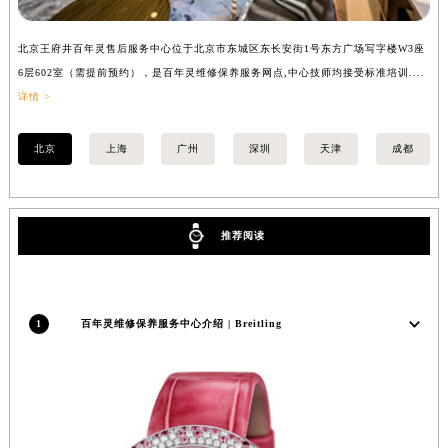
安徽省亳州市谯城区魏武大道百年灵售后服务中心（需提前预约）
安徽省池州市贵池区长江路百年灵售后服务中心（需提前预约）
北京王府井百年灵售后服务中心位于北京市东城区东长安街1号东方广场写字楼W3座
上
6层602室（需提前预约），是百年灵维修保养服务网点,中心技师均接受标准培训....
（
安徽省滁州市琅琊区南谯北路百年灵售后服务中心（需提前预约）
详情 >
安徽省阜阳市颍州区颍州北路百年灵售后服务中心（需提前预约）
安徽省淮北市相山区淮海路百年灵售后服务中心（需提前预约）
北京
上海
广州
深圳
天津
成都
安徽省淮南市田家庵区国庆中路百年灵售后服务中心（需提前预约）
安徽省黄山市屯溪区黄山西路百年灵售后服务中心（需提前预约）
安徽省六安市金安区解放中路百年灵售后服务中心（需提前预约）
推荐阅读
安徽省马鞍山市雨山区湖南西路百年灵售后服务中心（需提前预约）
安徽省宿州市埇桥区人民中路百年灵售后服务中心（需提前预约）
安徽省铜陵市铜官区石城大道百年灵售后服务中心（需提前预约）
1
百年灵维修保养服务中心介绍 | Breitling
安徽省芜湖市镜湖区中山路步行街百年灵售后服务中心（需提前预约）
安徽省宣城市宣州区叠嶂西路百年灵售后服务中心（需提前预约）
福建省龙岩市新罗区九一南路百年灵售后服务中心（需提前预约）
福建省南平市建阳区人民西路百年灵售后服务中心（需提前预约）
福建省宁德市蕉城区天湖东路百年灵售后服务中心（需提前预约）