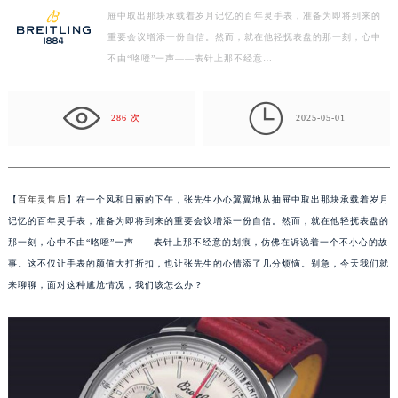
屉中取出那块承载着岁月记忆的百年灵手表，准备为即将到来的
徐州市鼓楼区淮海东路29号苏宁广场IFC国际金融中心写字楼35层3508室（需提前预约）
重要会议增添一份自信。然而，就在他轻抚表盘的那一刻，心中
扬州市邗江区国展路29号星耀天地写字楼1号楼18层1803室（需提前预约）
不由“咯噔”一声——表针上那不经意…
盐城市盐都区世纪大道5号盐城金融城写字楼1号楼16层1604室（需提前预约）
泰州市海陵区永定东路399号置地商务中心东塔写字楼（华润万象城）17层1706室（需提前预约）

宁波市江北区大闸南路500号来福士广场办公楼20层2009室（需提前预约）
286 次
2025-05-01
杭州市上城区钱江路1366号华润大厦写字楼A座5层503-5室（需提前预约）
金华市金东区东市南街777号金华万达广场写字楼4号楼22层2209室（需提前预约）
绍兴市越城区胜利东路379号世茂天际中心写字楼8层805室（需提前预约）
【
百年灵售后
】在一个风和日丽的下午，张先生小心翼翼地从抽屉中取出那块承载着岁月
嘉兴市南湖区广益路705号嘉兴世界贸易中心写字楼A座13层1304室（需提前预约）
记忆的百年灵手表，准备为即将到来的重要会议增添一份自信。然而，就在他轻抚表盘的
南昌市红谷滩新区红谷中大道998号绿地双子塔（中央广场）A1座办公楼14层07室（需提前预约）
那一刻，心中不由“咯噔”一声——表针上那不经意的划痕，仿佛在诉说着一个不小心的故
事。这不仅让手表的颜值大打折扣，也让张先生的心情添了几分烦恼。别急，今天我们就
济南市历下区经十路11111号华润中心写字楼（万象城）15层1508室（需提前预约）
来聊聊，面对这种尴尬情况，我们该怎么办？
广州市天河区天河路230号万菱汇国际中心写字楼A塔7层704室（需提前预约）
广州市越秀区环市东路371-375号世界贸易中心大厦南塔写字楼15层07室（需提前预约）
深圳市罗湖区深南东路5001号华润大厦写字楼17层1701室（需提前预约）
惠州市惠城区江北文昌一路7号华贸大厦写字楼1座30层05室（需提前预约）
厦门市思明区湖滨东路95号华润大厦写字楼B座11层1104室（需提前预约）