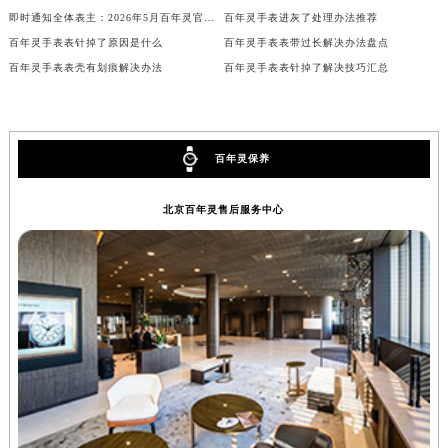
即时通知全体表主：2026年5月百年灵官方售后保养中心迁址及维修点新设
百年灵手表进灰了处理办法推荐
内蒙古自治区锡林郭勒盟市锡林浩特市光明街与额尔敦路交叉口百年灵售后服务中心（需提前预约）
百年灵手表表针掉了原因是什么
百年灵手表表带过长解决办法盘点
内蒙古自治区兴安盟市乌兰浩特市兴安大街百年灵售后服务中心（需提前预约）
百年灵手表表壳有划痕解决办法
百年灵手表表针掉了解决技巧汇总
山西省大同市平城区迎宾街百年灵售后服务中心（需提前预约）
山西省晋城市城区黄华街百年灵售后服务中心（需提前预约）
山西省晋中市榆次区顺城街百年灵售后服务中心（需提前预约）
百年灵保养
山西省临汾市尧都区解放路百年灵售后服务中心（需提前预约）
山西省吕梁市离石区永宁中路与建设街交叉口百年灵售后服务中心（需提前预约）
北京百年灵售后服务中心
山西省朔州市朔城区怡西路与鄯阳西街交汇处百年灵售后服务中心（需提前预约）
山西省忻州市忻府区和平东街与七一南路交叉口百年灵售后服务中心（需提前预约）
山西省阳泉市郊区平阳东街与新城大道交叉口百年灵售后服务中心（需提前预约）
山西省运城市盐湖区河东街百年灵售后服务中心（需提前预约）
山西省长治市潞州区英雄中路百年灵售后服务中心（需提前预约）
山西省太原市迎泽区迎泽街道解放路15号亨得利名表维修授权店3楼百年灵售后服务中心（需提前预约）
天津市和平区赤峰道136号天津国际金融中心26层2603室百年灵售后服务中心（需提前预约）
安徽省安庆市迎江区人民路百年灵售后服务中心（需提前预约）
安徽省蚌埠市蚌山区淮河路百年灵售后服务中心（需提前预约）