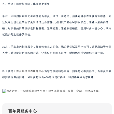
五、结语：珍爱与预防，比修复更重要
甘肃省兰州市七里河区西津西路16号兰州中心写字楼21层2102室（需提前预约）
重庆市解放碑渝中区民权路28号英利国际金融中心写字楼20层01室（需提前预约）
最后，让我们回到张先生和他的百年灵。经过一番考虑，他决定将手表送往专业维修，而
黑龙江省大庆市萨尔图区会战大街百年灵售后服务中心（需提前预约）
这次经历也让他学会了更加珍惜这份陪伴。如同我们精心呵护眼影盘，避免不必要的磕
黑龙江省鹤岗市向阳区红军路百年灵售后服务中心（需提前预约）
碰，对手表的日常保护也同样重要。定期检查，避免剧烈碰撞，使用时多一份小心，或许
黑龙江省黑河市爱辉区中央街百年灵售后服务中心（需提前预约）
就能少几次维修的烦恼。
黑龙江省鸡西市鸡冠区红军路百年灵售后服务中心（需提前预约）
总之，手表上的划痕虽小，却牵动着主人的心。无论是尝试家用小技巧，还是求助于专业
黑龙江省佳木斯市向阳区长安路百年灵售后服务中心（需提前预约）
人士，选择最适合自己的方式，让这份时间的见证者，继续优雅地记录你的每一刻。
黑龙江省牡丹江市东安区太平路百年灵售后服务中心（需提前预约）
黑龙江省七台河市桃山区大同街百年灵售后服务中心（需提前预约）
黑龙江省齐齐哈尔市龙沙区龙华路百年灵售后服务中心（需提前预约）
以上就是
上海百年灵保养服务中心
为您分享的精彩内容。如果您还有其他关于百年灵手表
黑龙江省双鸭山市尖山区新兴大街百年灵售后服务中心（需提前预约）
维护和保养的问题，可以拨打页面400电话进行咨询，我们将竭诚为您服务。
黑龙江省绥化市北林区新华街与康庄路交叉口百年灵售后服务中心（需提前预约）
黑龙江省伊春市伊美区通河路百年灵售后服务中心（需提前预约）
吉林省白城市洮北区明仁南街百年灵售后服务中心（需提前预约）
吉林省白山市浑江区浑江大街百年灵售后服务中心（需提前预约）
百年灵服务中心
吉林省吉林市船营区河南街百年灵售后服务中心（需提前预约）