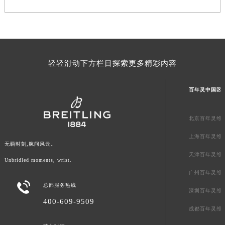
澳门特别行政区风顺堂区南湾大马路百年灵售后服务中心（需提前预约）
澳门特别行政区花地玛堂区关闸广场百年灵售后服务中心（需提前预约）
澳门特别行政区花王堂区大三巴商圈百年灵售后服务中心（需提前预约）
澳门特别行政区嘉模堂区官也街百年灵售后服务中心（需提前预约）
轻轻滑动下方栏目探索更多精彩内容
澳门省路氹城市金光大道百年灵售后服务中心（需提前预约）
澳门特别行政区望德堂区塔石广场百年灵售后服务中心（需提前预约）
百年灵中国区
福建省福州市鼓楼区五四路128-1号恒力城写字楼15层03室百年灵售后服务中心（需提前预约）
福建省厦门市思明区湖滨东路95号万象城华润大厦B座11层1104室百年灵售后服务中心（需提前预约）
北京百年灵维
广东省潮州市潮安区新风路与潮汕路交汇处百年灵售后服务中心（需提前预约）
广东省广州市天河区天河路230号万菱汇国际中心A塔7层704室百年灵售后服务中心（需提前预约）
上海百年灵维
无羁时刻,腕间风云。
广东省广州市越秀区环市东路371-375号世界贸易中心大厦南塔15层1507室百年灵售后服务中心（需提前预约）
天津百年灵维
Unbridled moments, wrist.
广东省河源市源城区越王大道百年灵售后服务中心（需提前预约）
广州百年灵维
广东省惠州市惠城区江北文昌一路7号华贸大厦1座30层3005室百年灵售后服务中心（需提前预约）

总部服务热线
深圳百年灵维
广东省江门市蓬江区广场西路百年灵售后服务中心（需提前预约）
400-609-9509
广东省揭阳市榕城进贤门步行街百年灵售后服务中心（需提前预约）
成都百年灵维
广东省茂名市电白区水东街道迎宾大道百年灵售后服务中心（需提前预约）