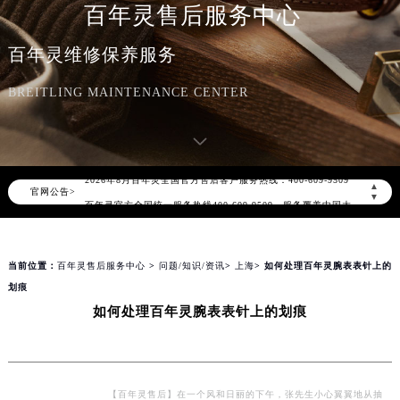
百年灵售后服务中心
百年灵维修保养服务
BREITLING MAINTENANCE CENTER
2026年8月百年灵中国区售后服务网络优化升级公告
2026年8月百年灵全国官方售后客户服务热线：400-609-9509
▲
官网公告>
百年灵官方全国统一服务热线400-609-9509，服务覆盖中国大陆、香港、澳门、台湾全部区域（非大陆需加拨“+86”）
▼
2026年8月百年灵售后服务中心最新网点地址：
北京市朝阳区建国门外大街甲6号华熙国际中心写字楼D座11层1102室（北京总部）（需提前预约）
当前位置：
百年灵售后服务中心
>
问题/知识/资讯
>
上海
> 如何处理百年灵腕表表针上的
北京市东城区东长安街1号东方广场写字楼W3座6层602室（需提前预约）
划痕
天津市和平区赤峰道136号天津国际金融中心写字楼26层2603室（需提前预约）
如何处理百年灵腕表表针上的划痕
上海市徐汇区虹桥路3号港汇中心写字楼2座37层3705室（需提前预约）
上海市黄浦区南京东路299号宏伊国际广场写字楼8层806室（需提前预约）
南京市秦淮区中山南路1号（新街口）南京中心写字楼22层C1-1室（需提前预约）
常州市新北区龙锦路1590号现代传媒中心写字楼5号楼10层1008室（需提前预约）
【百年灵售后】在一个风和日丽的下午，张先生小心翼翼地从抽