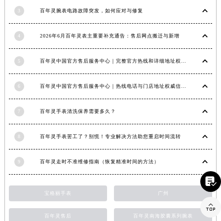
江西省景德镇市珠山区珠山中路百年灵售后服务中心（需提前预约）
3
百年灵腕表电路故障突发，如何应对与修复
江西省九江市浔阳区浔阳路百年灵售后服务中心（需提前预约）
4
2026年6月百年灵表主重要补充通告：售后网点搬迁与新增
江西省南昌市红谷滩新区红谷中大道998号绿地双子塔（中央广场）A1座办公楼14层1407室百年灵售后服务中心（需提前预约）
江西省萍乡市安源区萍安北大道与康庄路交叉口百年灵售后服务中心（需提前预约）
5
百年灵中国官方售后服务中心｜完整官方热线和详细地址权威信息通告（2026年6月最新）
江西省上饶市信州区滨江西路百年灵售后服务中心（需提前预约）
江西省新余市渝水区北湖西路百年灵售后服务中心（需提前预约）
6
百年灵中国官方售后服务中心｜热线电话与门店地址权威信息声明（2026年7月最新）
江西省宜春市袁州区中山中路百年灵售后服务中心（需提前预约）
江西省鹰潭市月湖区胜利东路百年灵售后服务中心（需提前预约）
7
百年灵手表清洗保养需要多久？
山东省德州市德城区东风中路百年灵售后服务中心（需提前预约）
山东省东营市东营区济南路百年灵售后服务中心（需提前预约）
8
百年灵手表罢工了？别慌！专业解决方法助您重启时间流转
山东省济南市历下区经十路11111号华润中心写字楼（万象城）15层1508室百年灵售后服务中心（需提前预约）
山东省济宁市任城区太白楼路百年灵售后服务中心（需提前预约）
9
百年灵走时不准维修指南（恢复精准时间的方法）
山东省莱芜市文化南路8号银座商城名表维修一楼名表维修百年灵售后服务中心（需提前预约）

山东省临沂市兰山区解放路百年灵售后服务中心（需提前预约）
宝格丽手表
广州
山东省日照市东港区烟台路百年灵售后服务中心（需提前预约）

百年灵售后
百年灵南海胶囊系列腕表
山东省泰安市泰山区财源街道泰山大街百年灵售后服务中心（需提前预约）