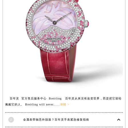
福建省莆田市城厢区霞林街道荔华东大道百年灵售后服务中心（需提前预约）
福建省三明市三元区东乾二路百年灵售后服务中心（需提前预约）
福建省漳州市龙文区步港路百年灵售后服务中心（需提前预约）
江苏省常州市新北区龙锦路1590号现代传媒中心5号楼10层1008室百年灵售后服务中心（需提前预约）
江苏省淮安市清江浦区淮海北路百年灵售后服务中心（需提前预约）
江苏省连云港市海州区通灌北路百年灵售后服务中心（需提前预约）
江苏省南京市秦淮区中山南路1号南京中心22层22-C1-C3室百年灵售后服务中心（需提前预约）
江苏省宿迁市宿城区西湖路百年灵售后服务中心（需提前预约）
江苏省泰州市海陵区永定东路399号置地商务中心东塔（华润万象城）17层1706室百年灵售后服务中心（需提前预约）
江苏省徐州市鼓楼区淮海东路29号苏宁广场IFC国际金融中心35层3508室百年灵售后服务中心（需提前预约）
江苏省盐城市盐都区世纪大道5号盐城金融城写字楼1号楼16层1604室百年灵售后服务中心（需提前预约）
江苏省扬州市邗江区国展路29号星耀天地写字楼1号楼18层1803室百年灵售后服务中心（需提前预约）
百年灵 官方售后服务中心 Breitling 百年灵从来没有改变世界，而是把它留给
江苏省镇江市京口区中山东路百年灵售后服务中心（需提前预约）
佩戴它的人。 Breitling will never......
详情 >
江西省抚州市临川区赣东大道百年灵售后服务中心（需提前预约）
江西省赣州市章贡区文清路百年灵售后服务中心（需提前预约）
2
金属表带轴意外脱落？百年灵手表紧急修复指南
江西省吉安市吉州区井冈山大道百年灵售后服务中心（需提前预约）