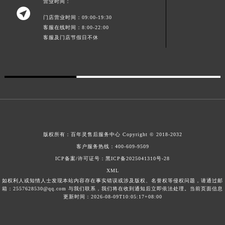
营业时间：

广东省梅州市梅江区金燕大道百年灵售后服务中心（需提前预约）
门店营业时间：09:00-19:30
广东省清远市清城区湖西路百年灵售后服务中心（需提前预约）
客服在线时间：8:00-22:00
广东省汕头市龙湖区长平路百年灵售后服务中心（需提前预约）
客服及门店节假日不休
广东省汕尾市城区香洲街道园林社区翠园街百年灵售后服务中心（需提前预约）
广东省韶关市武江区芙蓉新区与老城中心交汇处百年灵售后服务中心（需提前预约）
广东省深圳市罗湖区深南东路5001号华润大厦17层1701室百年灵售后服务中心（需提前预约）
广东省阳江市江城区东风一路百年灵售后服务中心（需提前预约）
广东省云浮市云城区金山路百年灵售后服务中心（需提前预约）
广东省湛江市赤坎区观海北路百年灵售后服务中心（需提前预约）
版权所有：
百年灵售后服务中心
Copyright © 2018-2032
广东省肇庆市端州区信安大道与砚都大道交汇处百年灵售后服务中心（需提前预约）
客户服务热线：
400-609-9509
广西壮族自治区百色市右江区中山二路百年灵售后服务中心（需提前预约）
ICP备案/许可证号：黑ICP备2025041310号-28
广西壮族自治区北海市海城区北京路百年灵售后服务中心（需提前预约）
XML
广西壮族自治区崇左市江州区石景林街道友谊大道与丽川路交汇处百年灵售后服务中心（需提前预约）
如权利人或知情人士发现本站内容存在事实错误或涉及版权、名誉权等侵权问题，请通过邮
箱：2557628530@qq.com 与我们联系，我们将在收到通知后立即依法处理。当前页面信息
广西壮族自治区防城港市港口区金花茶大道百年灵售后服务中心（需提前预约）
更新时间：2026-08-09T10:05:17+08:00
广西壮族自治区贵港市港北区港城街道布山大道与仙衣路交叉口百年灵售后服务中心（需提前预约）
广西壮族自治区桂林市秀峰区红岭路百年灵售后服务中心（需提前预约）