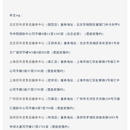
吉林省辽源市龙山区人民大街百年灵售后服务中心（需提前预约）
吉林省梅河口市新华街道梅河大街百年灵售后服务中心（需提前预约）
本文tag：
吉林省四平市铁东区紫气大路与南九经街交汇处百年灵售后服务中心（需提前预约）
北京百年灵售后服务中心
（国贸店）服务地址：北京市朝阳区建国门外大街甲6
吉林省松原市宁江区五环大街百年灵售后服务中心（需提前预约）
号华熙国际中心写字楼D座11层1102室（北京总部）（需提前预约）
吉林省通化市东昌区环通乡江南大街百年灵售后服务中心（需提前预约）
北京百年灵售后服务中心
（王府井店）服务地址：北京市东城区东长安街1号东
吉林省延边市延吉市解放路百年灵售后服务中心（需提前预约）
方广场写字楼W3座6层602室（需提前预约）
辽宁省鞍山市铁东区站前街百年灵售后服务中心（需提前预约）
上海百年灵售后服务中心
（港汇店）服务地址：上海市徐汇区虹桥路3号港汇中
辽宁省本溪市平山区胜利路百年灵售后服务中心（需提前预约）
辽宁省朝阳市双塔区新华路百年灵售后服务中心（需提前预约）
心写字楼2座37层3705室（需提前预约）
辽宁省丹东市振兴区七经街百年灵售后服务中心（需提前预约）
上海百年灵售后服务中心
（宏伊店）服务地址：上海市徐汇区虹桥路3号港汇中
辽宁省抚顺市新抚区东一路百年灵售后服务中心（需提前预约）
心写字楼2座37层3705室（需提前预约）
辽宁省阜新市海州区解放大街百年灵售后服务中心（需提前预约）
广州百年灵售后服务中心
（万菱店）服务地址：广州市天河区天河路230号万菱
辽宁省葫芦岛市连山区中央路百年灵售后服务中心（需提前预约）
汇国际中心写字楼A塔7层704室（需提前预约）
辽宁省锦州市古塔区中央大街百年灵售后服务中心（需提前预约）
深圳百年灵售后服务中心
（华润店）服务地址：深圳市罗湖区深南东路5001号
辽宁省辽阳市白塔区新运大街百年灵售后服务中心（需提前预约）
华润大厦写字楼17层1701室（需提前预约）
辽宁省盘锦市兴隆台区石油大街百年灵售后服务中心（需提前预约）