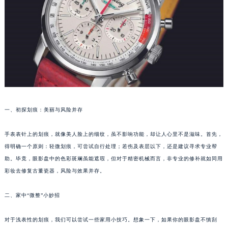
福州市鼓楼区五四路128-1号恒力城写字楼15层03室（需提前预约）
成都市锦江区人民东路6号SAC东原中心写字楼24层2406B室（需提前预约）
重庆市江北区观音桥步行街2号融恒时代广场写字楼9层902室（需提前预约）
长沙市芙蓉区定王台街道建湘路393号世茂环球金融中心写字楼（芙蓉广场）10层13室（需提前预约）
郑州市二七区铭功路10号华润大厦写字楼29层2905室（需提前预约）
太原市迎泽区解放路15号亨得利名表服务中心（品牌授权店）3层整层（需提前预约）
沈阳市沈河区中街路137号亨得利名表服务中心（品牌授权店）1层整层（需提前预约）
沈阳市沈河区中街路83号亨得利名表服务中心（品牌授权店）1层整层（需提前预约）
一、初探划痕：美丽与风险并存
乌鲁木齐市天山区红山路26号时代广场（CCMALL）C座17层17-B（需提前预约）
手表表针上的划痕，就像美人脸上的细纹，虽不影响功能，却让人心里不是滋味。首先，
温州市鹿城区锦绣路1067号置信广场10层1015室（需提前预约）
得明确一个原则：轻微划痕，可尝试自行处理；若伤及表层以下，还是建议寻求专业帮
哈尔滨市道里区友谊西路600号富力中心T2座写字楼29层03室（需提前预约）
助。毕竟，眼影盘中的色彩斑斓虽能遮瑕，但对于精密机械而言，非专业的修补就如同用
大连市中山区人民路15号国际金融大厦7层G室（需提前预约）
彩妆去修复古董瓷器，风险与效果并存。
佛山市禅城区季华五路57号万科金融中心C座12层1205室（需提前预约）
东莞市东城街道鸿福东路1号民盈国贸中心T1写字楼9层907室（需提前预约）
二、家中“微整”小妙招
无锡市梁溪区人民中路139号恒隆广场写字楼1座11层1104室（需提前预约）
对于浅表性的划痕，我们可以尝试一些家用小技巧。想象一下，如果你的眼影盘不慎刮
南通市崇川区工农路57号圆融广场写字楼16层1603室（需提前预约）