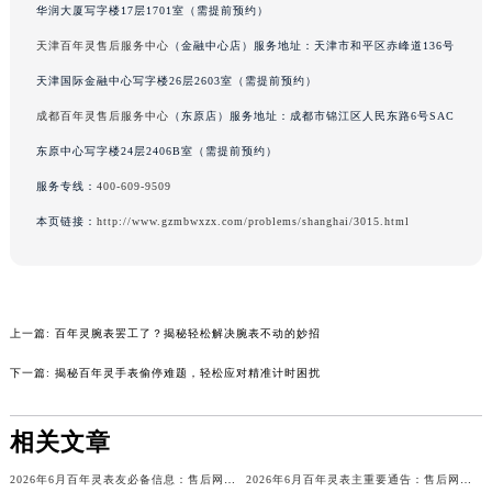
华润大厦写字楼17层1701室（需提前预约）
辽宁省沈阳市沈河区中街路137号亨得利名表维修授权店1楼百年灵售后服务中心（需提前预约）
天津百年灵售后服务中心
（金融中心店）服务地址：天津市和平区赤峰道136号
辽宁省沈阳市沈河区中街路83号亨得利名表维修授权店1楼百年灵售后服务中心（需提前预约）
天津国际金融中心写字楼26层2603室（需提前预约）
北京市朝阳区建国门外大街甲6号华熙国际中心D座11层1102室百年灵售后服务中心（北京总部）（需提前预约）
成都百年灵售后服务中心
（东原店）服务地址：成都市锦江区人民东路6号SAC
北京市东城区东长安街1号王府井东方广场W3座6层602室百年灵售后服务中心（需提前预约）
河北省保定市竞秀区朝阳北大街北国先天下百年灵售后服务中心（需提前预约）
东原中心写字楼24层2406B室（需提前预约）
内蒙古自治区阿拉善盟市左旗土尔扈特大街百年灵售后服务中心（需提前预约）
服务专线：
400-609-9509
内蒙古自治区巴彦淖尔市临河区新华街百年灵售后服务中心（需提前预约）
本页链接：
http://www.gzmbwxzx.com/problems/shanghai/3015.html
内蒙古自治区包头市青山区幸福路甲3号王府井百货名表维修百年灵售后服务中心（需提前预约）
内蒙古自治区赤峰市红山区哈达街百年灵售后服务中心（需提前预约）
内蒙古自治区鄂尔多斯市东胜区伊金霍洛街百年灵售后服务中心（需提前预约）
上一篇:
百年灵腕表罢工了？揭秘轻松解决腕表不动的妙招
内蒙古自治区呼伦贝尔市海拉尔区中央街百年灵售后服务中心（需提前预约）
内蒙古自治区通辽市科尔沁区明仁大街百年灵售后服务中心（需提前预约）
下一篇:
揭秘百年灵手表偷停难题，轻松应对精准计时困扰
内蒙古自治区乌海市海勃湾区人民南路百年灵售后服务中心（需提前预约）
内蒙古自治区乌兰察布市集宁区恩和大街百年灵售后服务中心（需提前预约）
相关文章
内蒙古自治区锡林郭勒盟市锡林浩特市光明街与额尔敦路交叉口百年灵售后服务中心（需提前预约）
2026年6月百年灵表友必备信息：售后网点搬迁及新开
2026年6月百年灵表主重要通告：售后网点搬迁与新增
内蒙古自治区兴安盟市乌兰浩特市兴安大街百年灵售后服务中心（需提前预约）