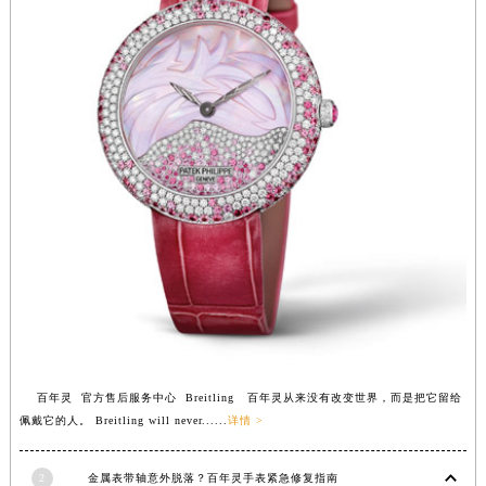
福建省漳州市龙文区步港路百年灵售后服务中心（需提前预约）
江苏省常州市新北区龙锦路1590号现代传媒中心5号楼10层1008室百年灵售后服务中心（需提前预约）
江苏省淮安市清江浦区淮海北路百年灵售后服务中心（需提前预约）
江苏省连云港市海州区通灌北路百年灵售后服务中心（需提前预约）
江苏省南京市秦淮区中山南路1号南京中心22层22-C1-C3室百年灵售后服务中心（需提前预约）
江苏省宿迁市宿城区西湖路百年灵售后服务中心（需提前预约）
江苏省泰州市海陵区永定东路399号置地商务中心东塔（华润万象城）17层1706室百年灵售后服务中心（需提前预约）
江苏省徐州市鼓楼区淮海东路29号苏宁广场IFC国际金融中心35层3508室百年灵售后服务中心（需提前预约）
江苏省盐城市盐都区世纪大道5号盐城金融城写字楼1号楼16层1604室百年灵售后服务中心（需提前预约）
江苏省扬州市邗江区国展路29号星耀天地写字楼1号楼18层1803室百年灵售后服务中心（需提前预约）
江苏省镇江市京口区中山东路百年灵售后服务中心（需提前预约）
江西省抚州市临川区赣东大道百年灵售后服务中心（需提前预约）
江西省赣州市章贡区文清路百年灵售后服务中心（需提前预约）
百年灵 官方售后服务中心 Breitling 百年灵从来没有改变世界，而是把它留给
佩戴它的人。 Breitling will never......
详情 >
江西省吉安市吉州区井冈山大道百年灵售后服务中心（需提前预约）
江西省景德镇市珠山区珠山中路百年灵售后服务中心（需提前预约）
2
金属表带轴意外脱落？百年灵手表紧急修复指南
江西省九江市浔阳区浔阳路百年灵售后服务中心（需提前预约）