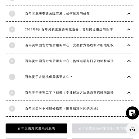
江西省南昌市红谷滩新区红谷中大道998号绿地双子塔（中央广场）A1座办公楼14层1407室百年灵售后服务中心（需提前预约）
3
百年灵腕表电路故障突发，如何应对与修复
江西省萍乡市安源区萍安北大道与康庄路交叉口百年灵售后服务中心（需提前预约）
江西省上饶市信州区滨江西路百年灵售后服务中心（需提前预约）
4
2026年6月百年灵表主重要补充通告：售后网点搬迁与新增
江西省新余市渝水区北湖西路百年灵售后服务中心（需提前预约）
江西省宜春市袁州区中山中路百年灵售后服务中心（需提前预约）
5
百年灵中国官方售后服务中心｜完整官方热线和详细地址权威信息通告（2026年6月最新）
江西省鹰潭市月湖区胜利东路百年灵售后服务中心（需提前预约）
山东省德州市德城区东风中路百年灵售后服务中心（需提前预约）
6
百年灵中国官方售后服务中心｜热线电话与门店地址权威信息声明（2026年7月最新）
山东省东营市东营区济南路百年灵售后服务中心（需提前预约）
7
百年灵手表清洗保养需要多久？
山东省济南市历下区经十路11111号华润中心写字楼（万象城）15层1508室百年灵售后服务中心（需提前预约）
山东省济宁市任城区太白楼路百年灵售后服务中心（需提前预约）
8
百年灵手表罢工了？别慌！专业解决方法助您重启时间流转
山东省莱芜市文化南路8号银座商城名表维修一楼名表维修百年灵售后服务中心（需提前预约）
山东省临沂市兰山区解放路百年灵售后服务中心（需提前预约）
9
百年灵走时不准维修指南（恢复精准时间的方法）

山东省日照市东港区烟台路百年灵售后服务中心（需提前预约）
山东省泰安市泰山区财源街道泰山大街百年灵售后服务中心（需提前预约）

百年灵南海胶囊系列腕表
百年灵璞雅系列陀飞轮计时码表
山东省威海市环翠区新威海路89号振华商厦一楼名表维修百年灵售后服务中心（需提前预约）
山东省潍坊市奎文区东风东街百年灵售后服务中心（需提前预约）