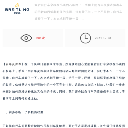
复古自行车穿梭在小镇的石板路上，手腕上的百年灵腕表随着车
盐城市盐都区世纪大道5号盐城金融城写字楼1号楼16层1604室（需提前预约）
轮的转动闪烁着时间的光泽。但好景不长，一个不留神，自行车
泰州市海陵区永定东路399号置地商务中心东塔写字楼（华润万象城）17层1706室（需提前预约）
颠簸了一下，杰克感到手腕一震，…
宁波市江北区大闸南路500号来福士广场办公楼20层2009室（需提前预约）
杭州市上城区钱江路1366号华润大厦写字楼A座5层503-5室（需提前预约）

300 次
2024-12-28
金华市金东区东市南街777号金华万达广场写字楼4号楼22层2209室（需提前预约）
绍兴市越城区胜利东路379号世茂天际中心写字楼8层805室（需提前预约）
嘉兴市南湖区广益路705号嘉兴世界贸易中心写字楼A座13层1304室（需提前预约）
南昌市红谷滩新区红谷中大道998号绿地双子塔（中央广场）A1座办公楼14层07室（需提前预约）
【
百年灵保养
】在一个风和日丽的周末早晨，杰克骑着他心爱的复古自行车穿梭在小镇的
石板路上，手腕上的百年灵腕表随着车轮的转动闪烁着时间的光泽。但好景不长，一个不
济南市历下区经十路11111号华润中心写字楼（万象城）15层1508室（需提前预约）
留神，自行车颠簸了一下，杰克感到手腕一震，抬手一看，哎呀！星期框竟然出现了细微
广州市天河区天河路230号万菱汇国际中心写字楼A塔7层704室（需提前预约）
的裂痕，仿佛是这次骑行冒险中的一个不完美注脚。这该怎么办呢？别急，让我们一步步
广州市越秀区环市东路371-375号世界贸易中心大厦南塔写字楼15层07室（需提前预约）
来探讨如何应对这种尴尬又心疼的情况，同时，我们还会以自行车的维修保养为灵感，看
深圳市罗湖区深南东路5001号华润大厦写字楼17层1701室（需提前预约）
看两者之间有何相通之处。
惠州市惠城区江北文昌一路7号华贸大厦写字楼1座30层05室（需提前预约）
厦门市思明区湖滨东路95号华润大厦写字楼B座11层1104室（需提前预约）
一、初步诊断：了解损伤程度
福州市鼓楼区五四路128-1号恒力城写字楼15层03室（需提前预约）
正如骑自行车前要检查轮胎气压和刹车灵敏度，面对手表星期框破损，首先得仔细观察损
成都市锦江区人民东路6号SAC东原中心写字楼24层2406B室（需提前预约）