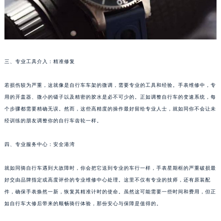
南宁市青秀区金湖路59号地王大厦12楼1224室（需提前预约）
合肥市蜀山区潜山路111号万象城华润大厦B座12楼03室（需提前预约）
泉州市丰泽区宝洲路729号浦西万达中心写字楼A座7楼709室（需提前预约）
青岛市南区山东路6号华润大厦B座22层04室（需提前预约）
三、专业工具介入：精准修复
烟台市芝罘区胜利路139号万达金融中心A座907室（需提前预约）
长春市朝阳区西安大路727号中银大厦A座(旺进大厦)18层09室（需提前预约）
若损伤较为严重，这就像是自行车车架的微调，需要专业的工具和经验。手表维修中，专
贵阳市南明区都司高架桥路33号亨特国际金融中心14楼14D（需提前预约）
用的开盖器、微小的镊子以及精密的胶水是必不可少的。正如调整自行车的变速系统，每
个步骤都需要精确无误。然而，这些高精度的操作最好留给专业人士，就如同你不会让未
昆明市盘龙区北京路928号同德昆明广场写字楼10层06室（需提前预约）
经训练的朋友调整你的自行车齿轮一样。
石家庄市长安区中山东路39号勒泰中心写字楼B座13层07室（需提前预约）
西安市碑林区南关正街88号华侨城长安国际中心E座6楼10室（需提前预约）
四、专业服务中心：安全港湾
海口市龙华区金贸东路5号海口华润大厦B座17层1707室（需提前预约）
唐山市路南区新华东道100号万达广场写字楼A座10层1002室（需提前预约）
就如同骑自行车遇到大故障时，你会把它送到专业的车行一样，手表星期框的严重破损最
台州市椒江区东海大道1800号腾达中心东1幢20楼2002室（需提前预约）
好交由品牌指定或高度评价的专业维修中心处理。这里不仅有专业的技师，还有原装配
件，确保手表焕然一新，恢复其精准计时的使命。虽然这可能需要一些时间和费用，但正
内蒙古自治区呼和浩特市玉泉区大学西街70号华润万象城写字楼（鄂尔多斯大厦）23层2326室（需提前预约）
如自行车大修后带来的顺畅骑行体验，那份安心与保障是值得的。
甘肃省兰州市七里河区西津西路16号兰州中心写字楼21层2102室（需提前预约）
重庆市解放碑渝中区民权路28号英利国际金融中心写字楼20层01室（需提前预约）