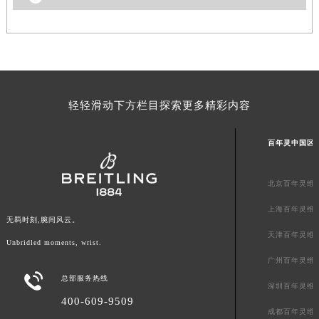
澳门特别行政区花王堂区大三巴商圈百年灵售后服务中心（需提前预约）
澳门特别行政区嘉模堂区官也街百年灵售后服务中心（需提前预约）
澳门省路氹城市金光大道百年灵售后服务中心（需提前预约）
澳门特别行政区望德堂区塔石广场百年灵售后服务中心（需提前预约）
福建省福州市鼓楼区五四路128-1号恒力城写字楼15层03室百年灵售后服务中心（需提前预约）
轻轻滑动下方栏目探索更多精彩内容
福建省厦门市思明区湖滨东路95号万象城华润大厦B座11层1104室百年灵售后服务中心（需提前预约）
广东省潮州市潮安区新风路与潮汕路交汇处百年灵售后服务中心（需提前预约）
百年灵中国区
广东省广州市天河区天河路230号万菱汇国际中心A塔7层704室百年灵售后服务中心（需提前预约）
广东省广州市越秀区环市东路371-375号世界贸易中心大厦南塔15层1507室百年灵售后服务中心（需提前预约）
北京百年灵维
广东省河源市源城区越王大道百年灵售后服务中心（需提前预约）
上海百年灵维
广东省惠州市惠城区江北文昌一路7号华贸大厦1座30层3005室百年灵售后服务中心（需提前预约）
无羁时刻,腕间风云。
天津百年灵维
广东省江门市蓬江区广场西路百年灵售后服务中心（需提前预约）
Unbridled moments, wrist.
广东省揭阳市榕城进贤门步行街百年灵售后服务中心（需提前预约）
广州百年灵维

广东省茂名市电白区水东街道迎宾大道百年灵售后服务中心（需提前预约）
总部服务热线
深圳百年灵维
广东省梅州市梅江区金燕大道百年灵售后服务中心（需提前预约）
400-609-9509
成都百年灵维
广东省清远市清城区湖西路百年灵售后服务中心（需提前预约）