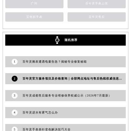
广州
百年灵手表上弦
山东省枣庄市滕州市北辛路与善国路交叉口百年灵售后服务中心（需提前预约）
山东省淄博市张店区金晶大道百年灵售后服务中心（需提前预约）
宝格丽手表
百年灵售后
上海市黄浦区南京东路299号宏伊国际广场写字楼8层806室百年灵售后服务中心（需提前预约）
上海市徐汇区虹桥路3号港汇中心2座37层3705室百年灵售后服务中心（需提前预约）
随机推荐
浙江省杭州市上城区钱江路1366号华润大厦A座5层503-5室百年灵售后服务中心（需提前预约）
浙江省湖州市吴兴区劳动路百年灵售后服务中心（需提前预约）
浙江省嘉兴市南湖区广益路705号嘉兴世界贸易中心A座13层1304室百年灵售后服务中心（需提前预约）
1
百年灵腕表遭遇电量告急？揭秘专业修复秘籍
浙江省金华市金东区东市南街777号金华万达广场4号楼22楼2209室百年灵售后服务中心（需提前预约）
浙江省丽水市莲都区解放街百年灵售后服务中心（需提前预约）
2
百年灵官方服务项目及价格查询｜全部网点地址与售后热线权威信息通告（2026年7月最新）
浙江省宁波市江北区大闸南路500号来福士广场办公楼20层2009室百年灵售后服务中心（需提前预约）
浙江省衢州市柯城区上街百年灵售后服务中心（需提前预约）
3
百年灵成都售后服务专业维修保养权威公示（2026年7月最新）
浙江省绍兴市越城区胜利东路379号世茂天际中心写字楼8层805室百年灵售后服务中心（需提前预约）
浙江省舟山市定海区解放东路百年灵售后服务中心（需提前预约）
4
百年灵进水有雾气怎么办
澳门特别行政区大堂区议事亭前地（新马路）百年灵售后服务中心（需提前预约）
澳门特别行政区风顺堂区南湾大马路百年灵售后服务中心（需提前预约）
5
百年灵手表表针变色解决技巧大全
澳门特别行政区花地玛堂区关闸广场百年灵售后服务中心（需提前预约）