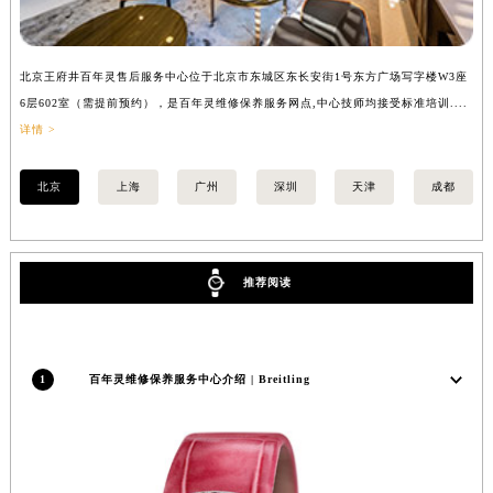
安徽省滁州市琅琊区南谯北路百年灵售后服务中心（需提前预约）
安徽省阜阳市颍州区颍州北路百年灵售后服务中心（需提前预约）
北京王府井百年灵售后服务中心位于北京市东城区东长安街1号东方广场写字楼W3座
上
安徽省淮北市相山区淮海路百年灵售后服务中心（需提前预约）
6层602室（需提前预约），是百年灵维修保养服务网点,中心技师均接受标准培训....
（
安徽省淮南市田家庵区国庆中路百年灵售后服务中心（需提前预约）
详情 >
安徽省黄山市屯溪区黄山西路百年灵售后服务中心（需提前预约）
安徽省六安市金安区解放中路百年灵售后服务中心（需提前预约）
北京
上海
广州
深圳
天津
成都
安徽省马鞍山市雨山区湖南西路百年灵售后服务中心（需提前预约）
安徽省宿州市埇桥区人民中路百年灵售后服务中心（需提前预约）
安徽省铜陵市铜官区石城大道百年灵售后服务中心（需提前预约）
推荐阅读
安徽省芜湖市镜湖区中山路步行街百年灵售后服务中心（需提前预约）
安徽省宣城市宣州区叠嶂西路百年灵售后服务中心（需提前预约）
福建省龙岩市新罗区九一南路百年灵售后服务中心（需提前预约）
1
百年灵维修保养服务中心介绍 | Breitling
福建省南平市建阳区人民西路百年灵售后服务中心（需提前预约）
福建省宁德市蕉城区天湖东路百年灵售后服务中心（需提前预约）
福建省莆田市城厢区霞林街道荔华东大道百年灵售后服务中心（需提前预约）
福建省三明市三元区东乾二路百年灵售后服务中心（需提前预约）