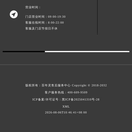
营业时间：
广东省汕头市龙湖区长平路百年灵售后服务中心（需提前预约）

广东省汕尾市城区香洲街道园林社区翠园街百年灵售后服务中心（需提前预约）
门店营业时间：09:00-19:30
客服在线时间：8:00-22:00
广东省韶关市武江区芙蓉新区与老城中心交汇处百年灵售后服务中心（需提前预约）
客服及门店节假日不休
广东省深圳市罗湖区深南东路5001号华润大厦17层1701室百年灵售后服务中心（需提前预约）
广东省阳江市江城区东风一路百年灵售后服务中心（需提前预约）
广东省云浮市云城区金山路百年灵售后服务中心（需提前预约）
广东省湛江市赤坎区观海北路百年灵售后服务中心（需提前预约）
广东省肇庆市端州区信安大道与砚都大道交汇处百年灵售后服务中心（需提前预约）
广西壮族自治区百色市右江区中山二路百年灵售后服务中心（需提前预约）
广西壮族自治区北海市海城区北京路百年灵售后服务中心（需提前预约）
版权所有：
百年灵售后服务中心
Copyright © 2018-2032
广西壮族自治区崇左市江州区石景林街道友谊大道与丽川路交汇处百年灵售后服务中心（需提前预约）
客户服务热线：
400-609-9509
广西壮族自治区防城港市港口区金花茶大道百年灵售后服务中心（需提前预约）
ICP备案/许可证号：黑ICP备2025041310号-28
广西壮族自治区贵港市港北区港城街道布山大道与仙衣路交叉口百年灵售后服务中心（需提前预约）
XML
2026-08-06T10:46:41+08:00
广西壮族自治区桂林市秀峰区红岭路百年灵售后服务中心（需提前预约）
广西壮族自治区河池市金城江区金城江街道朝阳路百年灵售后服务中心（需提前预约）
广西壮族自治区贺州市八步区城东街道灵峰南路百年灵售后服务中心（需提前预约）