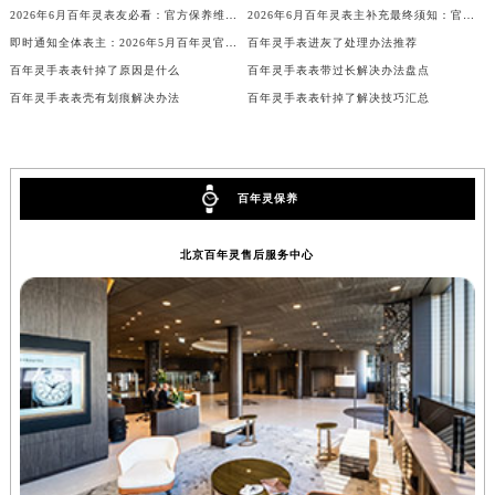
2026年6月百年灵表友必看：官方保养维修中心搬迁及新开详情
2026年6月百年灵表主补充最终须知：官方售后网点迁移与新设
山西省大同市平城区迎宾街百年灵售后服务中心（需提前预约）
即时通知全体表主：2026年5月百年灵官方售后保养中心迁址及维修点新设
百年灵手表进灰了处理办法推荐
山西省晋城市城区黄华街百年灵售后服务中心（需提前预约）
百年灵手表表针掉了原因是什么
百年灵手表表带过长解决办法盘点
山西省晋中市榆次区顺城街百年灵售后服务中心（需提前预约）
百年灵手表表壳有划痕解决办法
百年灵手表表针掉了解决技巧汇总
山西省临汾市尧都区解放路百年灵售后服务中心（需提前预约）
山西省吕梁市离石区永宁中路与建设街交叉口百年灵售后服务中心（需提前预约）
山西省朔州市朔城区怡西路与鄯阳西街交汇处百年灵售后服务中心（需提前预约）
百年灵保养
山西省忻州市忻府区和平东街与七一南路交叉口百年灵售后服务中心（需提前预约）
山西省阳泉市郊区平阳东街与新城大道交叉口百年灵售后服务中心（需提前预约）
北京百年灵售后服务中心
山西省运城市盐湖区河东街百年灵售后服务中心（需提前预约）
山西省长治市潞州区英雄中路百年灵售后服务中心（需提前预约）
山西省太原市迎泽区迎泽街道解放路15号亨得利名表维修授权店3楼百年灵售后服务中心（需提前预约）
天津市和平区赤峰道136号天津国际金融中心26层2603室百年灵售后服务中心（需提前预约）
安徽省安庆市迎江区人民路百年灵售后服务中心（需提前预约）
安徽省蚌埠市蚌山区淮河路百年灵售后服务中心（需提前预约）
安徽省亳州市谯城区魏武大道百年灵售后服务中心（需提前预约）
安徽省池州市贵池区长江路百年灵售后服务中心（需提前预约）