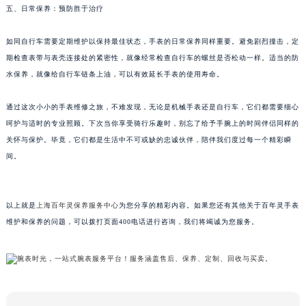
五、日常保养：预防胜于治疗
黑龙江省大庆市萨尔图区会战大街百年灵售后服务中心（需提前预约）
黑龙江省鹤岗市向阳区红军路百年灵售后服务中心（需提前预约）
如同自行车需要定期维护以保持最佳状态，手表的日常保养同样重要。避免剧烈撞击，定
黑龙江省黑河市爱辉区中央街百年灵售后服务中心（需提前预约）
期检查表带与表壳连接处的紧密性，就像经常检查自行车的螺丝是否松动一样。适当的防
水保养，就像给自行车链条上油，可以有效延长手表的使用寿命。
黑龙江省鸡西市鸡冠区红军路百年灵售后服务中心（需提前预约）
黑龙江省佳木斯市向阳区长安路百年灵售后服务中心（需提前预约）
通过这次小小的手表维修之旅，不难发现，无论是机械手表还是自行车，它们都需要细心
黑龙江省牡丹江市东安区太平路百年灵售后服务中心（需提前预约）
呵护与适时的专业照顾。下次当你享受骑行乐趣时，别忘了给予手腕上的时间伴侣同样的
黑龙江省七台河市桃山区大同街百年灵售后服务中心（需提前预约）
关怀与保护。毕竟，它们都是生活中不可或缺的忠诚伙伴，陪伴我们度过每一个精彩瞬
黑龙江省齐齐哈尔市龙沙区龙华路百年灵售后服务中心（需提前预约）
间。
黑龙江省双鸭山市尖山区新兴大街百年灵售后服务中心（需提前预约）
黑龙江省绥化市北林区新华街与康庄路交叉口百年灵售后服务中心（需提前预约）
以上就是
上海百年灵保养服务中心
为您分享的精彩内容。如果您还有其他关于百年灵手表
黑龙江省伊春市伊美区通河路百年灵售后服务中心（需提前预约）
维护和保养的问题，可以拨打页面400电话进行咨询，我们将竭诚为您服务。
吉林省白城市洮北区明仁南街百年灵售后服务中心（需提前预约）
吉林省白山市浑江区浑江大街百年灵售后服务中心（需提前预约）
吉林省吉林市船营区河南街百年灵售后服务中心（需提前预约）
吉林省辽源市龙山区人民大街百年灵售后服务中心（需提前预约）
吉林省梅河口市新华街道梅河大街百年灵售后服务中心（需提前预约）