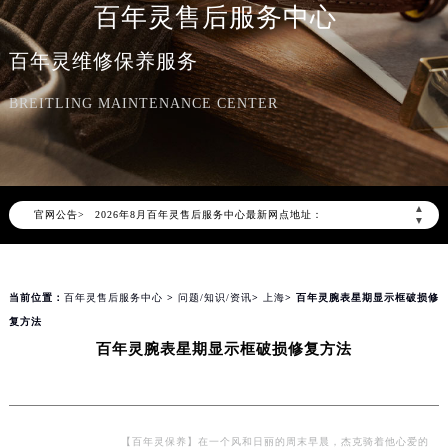
百年灵售后服务中心
百年灵维修保养服务
BREITLING MAINTENANCE CENTER
2026年8月百年灵中国区售后服务网络优化升级公告
2026年8月百年灵全国官方售后客户服务热线：400-609-9509
百年灵官方全国统一服务热线400-609-9509，服务覆盖中国大陆、香港、澳门、台湾全部区域（非大陆需加拨“+86”）
2026年8月百年灵售后服务中心最新网点地址：
▲
官网公告>
▼
北京市朝阳区建国门外大街甲6号华熙国际中心写字楼D座11层1102室（北京总部）（需提前预约）
北京市东城区东长安街1号东方广场写字楼W3座6层602室（需提前预约）
天津市和平区赤峰道136号天津国际金融中心写字楼26层2603室（需提前预约）
当前位置：
百年灵售后服务中心
>
问题/知识/资讯
>
上海
> 百年灵腕表星期显示框破损修
上海市徐汇区虹桥路3号港汇中心写字楼2座37层3705室（需提前预约）
复方法
上海市黄浦区南京东路299号宏伊国际广场写字楼8层806室（需提前预约）
百年灵腕表星期显示框破损修复方法
南京市秦淮区中山南路1号（新街口）南京中心写字楼22层C1-1室（需提前预约）
常州市新北区龙锦路1590号现代传媒中心写字楼5号楼10层1008室（需提前预约）
徐州市鼓楼区淮海东路29号苏宁广场IFC国际金融中心写字楼35层3508室（需提前预约）
【百年灵保养】在一个风和日丽的周末早晨，杰克骑着他心爱的
扬州市邗江区国展路29号星耀天地写字楼1号楼18层1803室（需提前预约）