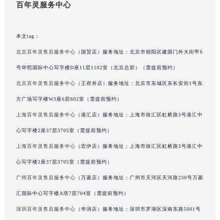
百年灵服务中心
吉林省四平市铁东区紫气大路与南九经街交汇处百年灵售后服务中心（需提前预约）
吉林省松原市宁江区五环大街百年灵售后服务中心（需提前预约）
本文tag：
吉林省通化市东昌区环通乡江南大街百年灵售后服务中心（需提前预约）
北京百年灵售后服务中心
（国贸店）服务地址：北京市朝阳区建国门外大街甲6
吉林省延边市延吉市解放路百年灵售后服务中心（需提前预约）
辽宁省鞍山市铁东区站前街百年灵售后服务中心（需提前预约）
号华熙国际中心写字楼D座11层1102室（北京总部）（需提前预约）
辽宁省本溪市平山区胜利路百年灵售后服务中心（需提前预约）
北京百年灵售后服务中心
（王府井店）服务地址：北京市东城区东长安街1号东
辽宁省朝阳市双塔区新华路百年灵售后服务中心（需提前预约）
方广场写字楼W3座6层602室（需提前预约）
辽宁省丹东市振兴区七经街百年灵售后服务中心（需提前预约）
上海百年灵售后服务中心
（港汇店）服务地址：上海市徐汇区虹桥路3号港汇中
辽宁省抚顺市新抚区东一路百年灵售后服务中心（需提前预约）
心写字楼2座37层3705室（需提前预约）
辽宁省阜新市海州区解放大街百年灵售后服务中心（需提前预约）
上海百年灵售后服务中心
（宏伊店）服务地址：上海市徐汇区虹桥路3号港汇中
辽宁省葫芦岛市连山区中央路百年灵售后服务中心（需提前预约）
心写字楼2座37层3705室（需提前预约）
辽宁省锦州市古塔区中央大街百年灵售后服务中心（需提前预约）
辽宁省辽阳市白塔区新运大街百年灵售后服务中心（需提前预约）
广州百年灵售后服务中心
（万菱店）服务地址：广州市天河区天河路230号万菱
辽宁省盘锦市兴隆台区石油大街百年灵售后服务中心（需提前预约）
汇国际中心写字楼A塔7层704室（需提前预约）
辽宁省铁岭市银州区南马路百年灵售后服务中心（需提前预约）
深圳百年灵售后服务中心
（华润店）服务地址：深圳市罗湖区深南东路5001号
辽宁省营口市站前区市府路与渤海大街交叉口百年灵售后服务中心（需提前预约）