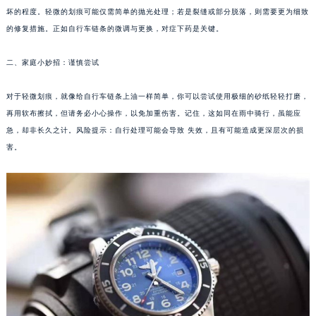
坏的程度。轻微的划痕可能仅需简单的抛光处理；若是裂缝或部分脱落，则需要更为细致
重庆市江北区观音桥步行街2号融恒时代广场写字楼9层902室（需提前预约）
的修复措施。正如自行车链条的微调与更换，对症下药是关键。
长沙市芙蓉区定王台街道建湘路393号世茂环球金融中心写字楼（芙蓉广场）10层13室（需提前预约）
郑州市二七区铭功路10号华润大厦写字楼29层2905室（需提前预约）
二、家庭小妙招：谨慎尝试
太原市迎泽区解放路15号亨得利名表服务中心（品牌授权店）3层整层（需提前预约）
对于轻微划痕，就像给自行车链条上油一样简单，你可以尝试使用极细的砂纸轻轻打磨，
沈阳市沈河区中街路137号亨得利名表服务中心（品牌授权店）1层整层（需提前预约）
再用软布擦拭，但请务必小心操作，以免加重伤害。记住，这如同在雨中骑行，虽能应
沈阳市沈河区中街路83号亨得利名表服务中心（品牌授权店）1层整层（需提前预约）
急，却非长久之计。风险提示：自行处理可能会导致 失效，且有可能造成更深层次的损
乌鲁木齐市天山区红山路26号时代广场（CCMALL）C座17层17-B（需提前预约）
害。
温州市鹿城区锦绣路1067号置信广场10层1015室（需提前预约）
哈尔滨市道里区友谊西路600号富力中心T2座写字楼29层03室（需提前预约）
大连市中山区人民路15号国际金融大厦7层G室（需提前预约）
佛山市禅城区季华五路57号万科金融中心C座12层1205室（需提前预约）
东莞市东城街道鸿福东路1号民盈国贸中心T1写字楼9层907室（需提前预约）
无锡市梁溪区人民中路139号恒隆广场写字楼1座11层1104室（需提前预约）
南通市崇川区工农路57号圆融广场写字楼16层1603室（需提前预约）
苏州市苏州工业园区星港街199号苏州中心办公楼C座22层08室（需提前预约）
武汉市江汉区解放大道686号世界贸易大厦38层09室（需提前预约）