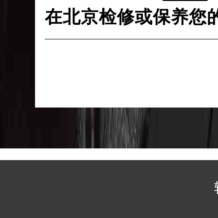
北京市朝阳区建国门外大街甲6号华熙
在北京检修或保养您
北京市东城区东长安街1号王府井东方
河北省保定市竞秀区朝阳北大街北国
内蒙古自治区阿拉善盟市左旗土尔扈
内蒙古自治区巴彦淖尔市临河区新华
内蒙古自治区包头市青山区幸福路甲
内蒙古自治区赤峰市红山区哈达街百
内蒙古自治区鄂尔多斯市东胜区伊金
内蒙古自治区呼伦贝尔市海拉尔区中
内蒙古自治区通辽市科尔沁区明仁大
内蒙古自治区乌海市海勃湾区人民南
内蒙古自治区乌兰察布市集宁区恩和
内蒙古自治区锡林郭勒盟市锡林浩特
内蒙古自治区兴安盟市乌兰浩特市兴
山西省大同市平城区迎宾街百年灵售
山西省晋城市城区黄华街百年灵售后