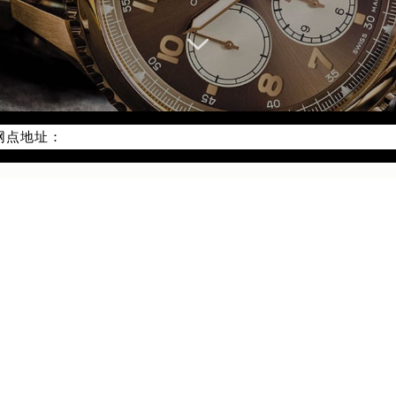
网络优化升级公告
线：400-609-9509
09-9509，服务覆盖中国大陆、香港、澳门、台湾全部区域（非大陆
网点地址：
国际中心写字楼D座11层1102室（北京总部）（需提前预约）
字楼W3座6层602室（需提前预约）
融中心写字楼26层2603室（需提前预约）
2座37层3705室（需提前预约）
际广场写字楼8层806室（需提前预约）
南京中心写字楼22层C1-1室（需提前预约）
中心写字楼5号楼10层1008室（需提前预约）
FC国际金融中心写字楼35层3508室（需提前预约）
楼1号楼18层1803室（需提前预约）
字楼1号楼16层1604室（需提前预约）
务中心东塔写字楼（华润万象城）17层1706室（需提前预约）