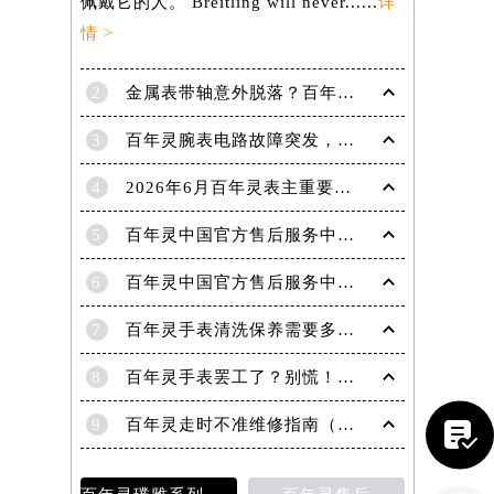
佩戴它的人。 Breitling will never......
详
情 >
2
金属表带轴意外脱落？百年灵手表紧急修复指南
3
百年灵腕表电路故障突发，如何应对与修复
4
2026年6月百年灵表主重要补充通告：售后网点搬迁与新增
5
百年灵中国官方售后服务中心｜完整官方热线和详细地址权威信息通告（2026年6月最新）
6
百年灵中国官方售后服务中心｜热线电话与门店地址权威信息声明（2026年7月最新）
7
百年灵手表清洗保养需要多久？
提前预约）
8
百年灵手表罢工了？别慌！专业解决方法助您重启时间流转
9
百年灵走时不准维修指南（恢复精准时间的方法）
