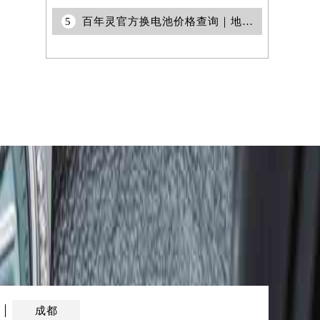
5
百年灵官方换电池价格查询｜地址与服务热线权威信息公告（2026年7月最新）
成都