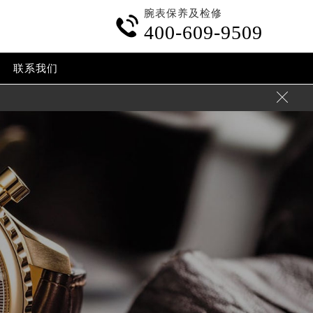
腕表保养及检修

400-609-9509
联系我们
