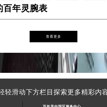
国际中心D座11层1102室百年灵售后服务中心（北京总部）（
的百年灵腕表
广场W3座6层602室百年灵售后服务中心（需提前预约）
先天下百年灵售后服务中心（需提前预约）
特大街百年灵售后服务中心（需提前预约）
街百年灵售后服务中心（需提前预约）
查看更多
3号王府井百货名表维修百年灵售后服务中心（需提前预约）
年灵售后服务中心（需提前预约）
霍洛街百年灵售后服务中心（需提前预约）
央街百年灵售后服务中心（需提前预约）
街百年灵售后服务中心（需提前预约）
路百年灵售后服务中心（需提前预约）
大街百年灵售后服务中心（需提前预约）
市光明街与额尔敦路交叉口百年灵售后服务中心（需提前预约）
轻轻滑动下方栏目探索更多精彩内
安大街百年灵售后服务中心（需提前预约）
后服务中心（需提前预约）
服务中心（需提前预约）
百年灵中国区服务中心