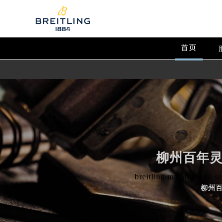
首页
柳州百年
breitling maintenance se
柳州