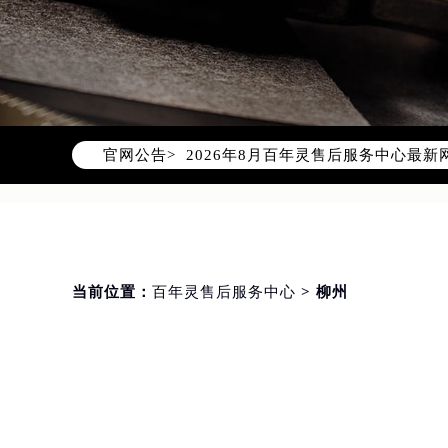
2026年8月百年灵中国区售后服务
2026年8月百年灵全国官方售后客户服务热
百年灵官方全国统一服务热线400-6
2026年8月百年灵售后服务中心最新
官网公告>
北京市朝阳区建国门外大街甲6号华熙
北京市东城区东长安街1号东方广场写
天津市和平区赤峰道136号天津国际金
上海市徐汇区虹桥路3号港汇中心写字楼
上海市黄浦区南京东路299号宏伊国
当前位置：
百年灵售后服务中心
> 柳州
南京市秦淮区中山南路1号（新街口）
常州市新北区龙锦路1590号现代传媒
徐州市鼓楼区淮海东路29号苏宁广场I
扬州市邗江区国展路29号星耀天地写字
盐城市盐都区世纪大道5号盐城金融城写
泰州市海陵区永定东路399号置地商