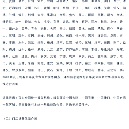
海、哈尔滨、合肥、昆明、太原、石家庄、南宁、南通、长春、烟台、唐山、廊坊、保
江西省吉安市吉州区井冈山大道百年灵售后服务中心（需提前预约）
定、贵阳、泉州、台州、湖州、中山、乌鲁木齐、洛阳、邯郸、秦皇岛、澳门、西宁、潍
江西省景德镇市珠山区珠山中路百年灵售后服务中心（需提前预约）
坊、呼和浩特、沧州、鞍山、赣州、临沂、岳阳、平顶山、镇江、桂林、芜湖、汕头、淄
江西省九江市浔阳区浔阳路百年灵售后服务中心（需提前预约）
博、兰州、银川、郴州、大庆、张家口、衡阳、焦作、周口、邵阳、亳州、新乡、衡水、
江西省南昌市红谷滩新区红谷中大道998号绿地双子塔（中央广场）A1座办公楼14层1407室百年灵售后服务中心（需提前预约）
牡丹江、德州、聊城、包头、淮安、宜昌、许昌、邢台、宿迁、丽水、蚌埠、上饶、晋
江西省萍乡市安源区萍安北大道与康庄路交叉口百年灵售后服务中心（需提前预约）
中、葫芦岛、四平、宜春、滁州、大同、舟山、绵阳、天水、德阳、承德、绥化、马鞍
山、三明、滨州、黄冈、赤峰、荆州、通化、鸡西、佳木斯、黑河、连云港、阜阳、吉
江西省上饶市信州区滨江西路百年灵售后服务中心（需提前预约）
安、枣庄、永州、清远、揭阳、梧州、渭南、延安、长治、运城、淮南、莆田、荆门、益
江西省新余市渝水区北湖西路百年灵售后服务中心（需提前预约）
阳、梅州、达州、榆林、威海、九江、济宁、齐齐哈尔、南阳、常德、呼伦贝尔、丹东、
江西省宜春市袁州区中山中路百年灵售后服务中心（需提前预约）
锦州、辽阳、辽源、衢州、安庆、龙岩、宁德、鹰潭、泰安、商丘、驻马店、咸宁、江
江西省鹰潭市月湖区胜利东路百年灵售后服务中心（需提前预约）
门、茂名、玉林、乐山、南充、雅安、宝鸡、柳州、拉萨、丽江、张家界、襄阳、株洲、
山东省德州市德城区东风中路百年灵售后服务中心（需提前预约）
遵义、鄂尔多斯、阳泉、昆山、黄石、湘潭、十堰、漳州、攀枝花、香港、台北等，共计
山东省东营市东营区济南路百年灵售后服务中心（需提前预约）
360+网点，均有百年灵官方售后服务网点，详细信息需拨打百年灵全国官方售后服务热
线进行咨询。
山东省济南市历下区经十路11111号华润中心写字楼（万象城）15层1508室百年灵售后服务中心（需提前预约）
山东省济宁市任城区太白楼路百年灵售后服务中心（需提前预约）
温馨提示：官方全国统一服务热线，服务覆盖中国大陆、中国香港、中国澳门、中国台湾
山东省莱芜市文化南路8号银座商城名表维修一楼名表维修百年灵售后服务中心（需提前预约）
全部区域，需直接拨打本统一热线获取售后、咨询等相关服务。
山东省临沂市兰山区解放路百年灵售后服务中心（需提前预约）
山东省日照市东港区烟台路百年灵售后服务中心（需提前预约）
（二）门店设备体系介绍