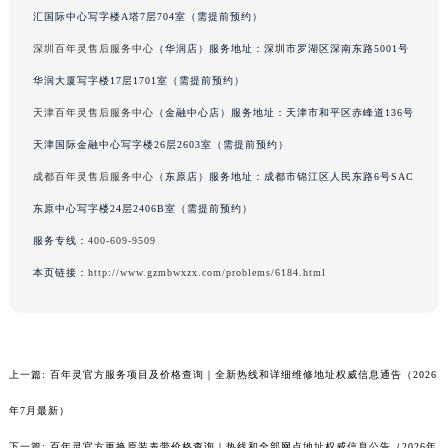
云南省文山壮族苗族自治州文山市东风路百年灵售后服务中心（需提前预约）
广州百年灵售后服务中心
（万菱店）服务地址：广州市天河区天河路230号万菱
云南省西双版纳傣族自治州景洪市宣慰大道百年灵售后服务中心（需提前预约）
汇国际中心写字楼A塔7层704室（需提前预约）
云南省玉溪市红塔区南北大街百年灵售后服务中心（需提前预约）
深圳百年灵售后服务中心
（华润店）服务地址：深圳市罗湖区深南东路5001号
云南省昭通市昭阳区青年路百年灵售后服务中心（需提前预约）
华润大厦写字楼17层1701室（需提前预约）
台湾省台北市万华区中华路百年灵售后服务中心（需提前预约）
天津百年灵售后服务中心
（金融中心店）服务地址：天津市和平区赤峰道136号
台湾省新北市板桥区文化路百年灵售后服务中心（需提前预约）
天津国际金融中心写字楼26层2603室（需提前预约）
台湾省桃园市中坜区中丰路百年灵售后服务中心（需提前预约）
成都百年灵售后服务中心
（东原店）服务地址：成都市锦江区人民东路6号SAC
台湾省台中市西屯区文华路百年灵售后服务中心（需提前预约）
台湾省台南市中西区国华街百年灵售后服务中心（需提前预约）
东原中心写字楼24层2406B室（需提前预约）
台湾省高雄市新兴区五福路百年灵售后服务中心（需提前预约）
服务专线：
400-609-9509
台湾省基隆市仁爱区仁三路百年灵售后服务中心（需提前预约）
本页链接：
http://www.gzmbwxzx.com/problems/6184.html
台湾省新竹市东区中正路百年灵售后服务中心（需提前预约）
台湾省嘉义市东区文化路百年灵售后服务中心（需提前预约）
重庆市江北区观音桥步行街2号融恒时代广场9层902室百年灵售后服务中心（需提前预约）
上一篇:
百年灵官方服务项目及价格查询｜全新热线和详细维修地址权威信息通告（2026
新疆维吾尔自治区乌鲁木齐市天山区红山路26号时代广场（CCMALL）C座17层17-B百年灵售后服务中心（需提前预约）
浙江省温州市鹿城区锦绣路1067号置信广场10层1015室百年灵售后服务中心（需提前预约）
年7月最新）