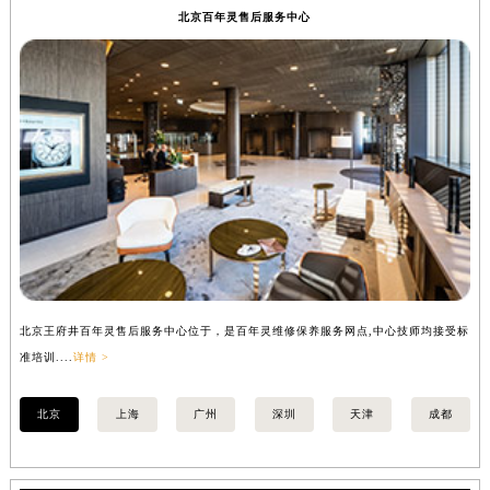
河北省石家庄市长安区中山东路39号勒泰中心写字楼B座13层07室百年灵售后服务中心（需提前预约）
陕西省西安市碑林区南关正街88号华侨城长安国际中心E座6楼10室百年灵售后服务中心（需提前预约）
北京百年灵售后服务中心
海南省海口市龙华区金贸东路5号海口华润大厦B座17层1707室百年灵售后服务中心（需提前预约）
河北省唐山市路南区新华东道100号万达广场写字楼A座10层1002室百年灵售后服务中心（需提前预约）
台州市椒江区东海大道1800号腾达中心东1幢20楼2002室百年灵售后服务中心（需提前预约）
呼和浩特市玉泉区大学西街70号华润万象城写字楼（鄂尔多斯大厦）23层2326室百年灵售后服务中心（需提前预约）
兰州市七里河区西津西路16号兰州中心写字楼21层2102室百年灵售后服务中心（需提前预约）
重庆市解放碑渝中区民权路28号英利国际金融中心写字楼20层01室百年灵售后服务中心（需提前预约）
节假日正常营业！
北京王府井百年灵售后服务中心位于，是百年灵维修保养服务网点,中心技师均接受标
上
准培训....
详情 >
训..
北京
上海
广州
深圳
天津
成都