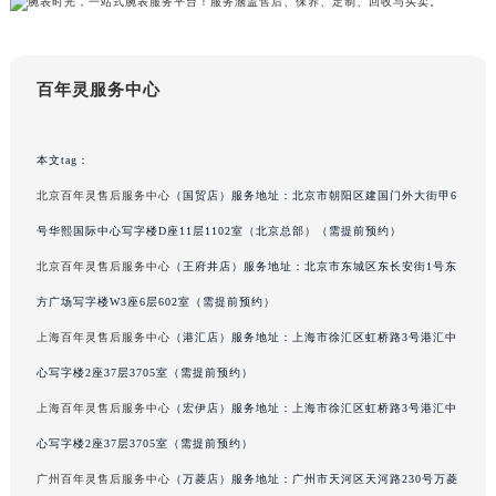
西藏自治区拉萨市城关区北京中路百年灵售后服务中心（需提前预约）
西藏自治区林芝市巴宜区广东路百年灵售后服务中心（需提前预约）
西藏自治区那曲市色尼区浙江西路百年灵售后服务中心（需提前预约）
西藏自治区日喀则市桑珠孜区上海中路百年灵售后服务中心（需提前预约）
百年灵服务中心
西藏自治区山南市乃东区湖北大道百年灵售后服务中心（需提前预约）
云南省保山市隆阳区正阳路百年灵售后服务中心（需提前预约）
本文tag：
云南省楚雄彝族自治州楚雄市鹿城南路百年灵售后服务中心（需提前预约）
北京百年灵售后服务中心
（国贸店）服务地址：北京市朝阳区建国门外大街甲6
云南省大理白族自治州大理市建设路百年灵售后服务中心（需提前预约）
云南省德宏傣族景颇族自治州芒市团结大街百年灵售后服务中心（需提前预约）
号华熙国际中心写字楼D座11层1102室（北京总部）（需提前预约）
云南省迪庆藏族自治州香格里拉市长征大道百年灵售后服务中心（需提前预约）
北京百年灵售后服务中心
（王府井店）服务地址：北京市东城区东长安街1号东
云南省红河哈尼族彝族自治州蒙自市天马路百年灵售后服务中心（需提前预约）
方广场写字楼W3座6层602室（需提前预约）
云南省丽江市古城区七星街百年灵售后服务中心（需提前预约）
上海百年灵售后服务中心
（港汇店）服务地址：上海市徐汇区虹桥路3号港汇中
云南省临沧市临翔区世纪路百年灵售后服务中心（需提前预约）
心写字楼2座37层3705室（需提前预约）
云南省怒江傈僳族自治州泸水市人民路百年灵售后服务中心（需提前预约）
上海百年灵售后服务中心
（宏伊店）服务地址：上海市徐汇区虹桥路3号港汇中
云南省普洱市思茅区振兴大道百年灵售后服务中心（需提前预约）
心写字楼2座37层3705室（需提前预约）
云南省曲靖市麒麟区学府路百年灵售后服务中心（需提前预约）