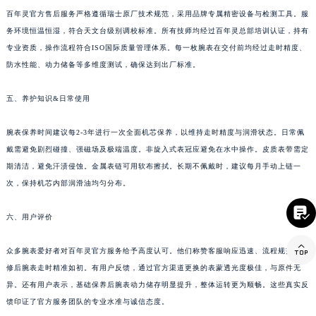
四、技术标准&服务环境
新疆维吾尔自治区喀什市解放北路百年灵售后服务中心（需提前预约）
新疆维吾尔自治区可克达拉市幸福路百年灵售后服务中心（需提前预约）
百年灵官方售后服务严格遵循瑞士原厂技术规范，采用品牌专属精密设备与检测工具。服
新疆维吾尔自治区克拉玛依市克拉玛依区友谊路百年灵售后服务中心（需提前预约）
务环境恒温恒湿，符合天文台级别调校标准。所有技师均经过百年灵总部培训认证，持有
专业资质，操作流程符合ISO国际质量管理体系。每一枚腕表在交付前均经过走时精度、
新疆维吾尔自治区库车市库车市文化东路百年灵售后服务中心（需提前预约）
防水性能、动力储备等多维度测试，确保达到出厂标准。
新疆维吾尔自治区库尔勒市库尔勒市人民东路百年灵售后服务中心（需提前预约）
新疆维吾尔自治区奎屯市团结西街百年灵售后服务中心（需提前预约）
五、养护知识&日常使用
新疆维吾尔自治区昆玉市昆泉街百年灵售后服务中心（需提前预约）
新疆维吾尔自治区沙湾市三道河子镇世纪大道南路百年灵售后服务中心（需提前预约）
腕表保养时间建议每2-3年进行一次全面机芯保养，以维持走时精度与润滑状态。日常佩
新疆维吾尔自治区石河子市北二路百年灵售后服务中心（需提前预约）
戴需避免剧烈碰撞、强磁场及极端温度。非旋入式表冠应避免在水中操作。皮质表带需定
期清洁，避免汗渍侵蚀。金属表链可用软布擦拭。长期不佩戴时，建议每月手动上链一
新疆维吾尔自治区双河市光明路百年灵售后服务中心（需提前预约）
次，保持机芯内部润滑油均匀分布。

新疆维吾尔自治区塔城市塔城地区闻琴路百年灵售后服务中心（需提前预约）
新疆维吾尔自治区铁门关市兴疆路百年灵售后服务中心（需提前预约）
六、用户评价

新疆维吾尔自治区图木舒克市图木舒克市中兴街百年灵售后服务中心（需提前预约）
新疆维吾尔自治区吐鲁番市高昌区文化中路文化中路百年灵售后服务中心（需提前预约）
众多腕表爱好者对百年灵官方服务给予高度认可。他们称赞客服响应迅速、流程规范，维
新疆维吾尔自治区乌苏市乌鲁木齐北路百年灵售后服务中心（需提前预约）
修后腕表走时精准如初。有用户反馈，通过官方渠道更换的表蒙透光度极佳，与原件无
异。还有用户表示，基础保养后腕表动力储存明显提升，整体运转更为顺畅。这些真实反
新疆维吾尔自治区五家渠市长征西街百年灵售后服务中心（需提前预约）