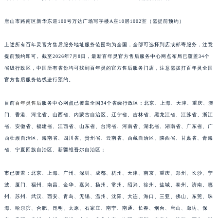
福建省宁德市蕉城区天湖东路百年灵售后服务中心（需提前预约）
海口市龙华区金贸东路5号海口华润大厦B座17层1707室（需提前预约）
福建省莆田市城厢区霞林街道荔华东大道百年灵售后服务中心（需提前预约）
福建省三明市三元区东乾二路百年灵售后服务中心（需提前预约）
唐山市路南区新华东道100号万达广场写字楼A座10层1002室（需提前预约）
福建省漳州市龙文区步港路百年灵售后服务中心（需提前预约）
上述所有百年灵官方售后服务地址服务范围均为全国，全部可选择到店或邮寄服务，注意
江苏省常州市新北区龙锦路1590号现代传媒中心5号楼10层1008室百年灵售后服务中心（需提前预约）
提前预约即可。截至2026年7月8日，最新百年灵官方售后服务中心网点布局已覆盖34个
江苏省淮安市清江浦区淮海北路百年灵售后服务中心（需提前预约）
省级行政区，中国所有省份均可找到百年灵的官方售后服务门店，注意需拨打百年灵全国
江苏省连云港市海州区通灌北路百年灵售后服务中心（需提前预约）
官方售后服务热线进行预约。
江苏省南京市秦淮区中山南路1号南京中心22层22-C1-C3室百年灵售后服务中心（需提前预约）
江苏省宿迁市宿城区西湖路百年灵售后服务中心（需提前预约）
目前
百年灵售后
服务中心网点已覆盖全国34个省级行政区：北京、上海、天津、重庆、澳
门、香港、河北省、山西省、内蒙古自治区、辽宁省、吉林省、黑龙江省、江苏省、浙江
江苏省泰州市海陵区永定东路399号置地商务中心东塔（华润万象城）17层1706室百年灵售后服务中心（需提前预约）
省、安徽省、福建省、江西省、山东省、台湾省、河南省、湖北省、湖南省、广东省、广
江苏省徐州市鼓楼区淮海东路29号苏宁广场IFC国际金融中心35层3508室百年灵售后服务中心（需提前预约）
西壮族自治区、海南省、四川省、贵州省、云南省、西藏自治区、陕西省、甘肃省、青海
江苏省盐城市盐都区世纪大道5号盐城金融城写字楼1号楼16层1604室百年灵售后服务中心（需提前预约）
省、宁夏回族自治区、新疆维吾尔自治区；
江苏省扬州市邗江区国展路29号星耀天地写字楼1号楼18层1803室百年灵售后服务中心（需提前预约）
江苏省镇江市京口区中山东路百年灵售后服务中心（需提前预约）
市已覆盖：北京、上海、广州、深圳、成都、杭州、天津、南京、重庆、郑州、长沙、宁
江西省抚州市临川区赣东大道百年灵售后服务中心（需提前预约）
波、厦门、福州、南昌、金华、嘉兴、扬州、常州、绍兴、徐州、盐城、泰州、济南、惠
州、苏州、武汉、西安、青岛、无锡、温州、沈阳、大连、海口、三亚、佛山、东莞、珠
江西省赣州市章贡区文清路百年灵售后服务中心（需提前预约）