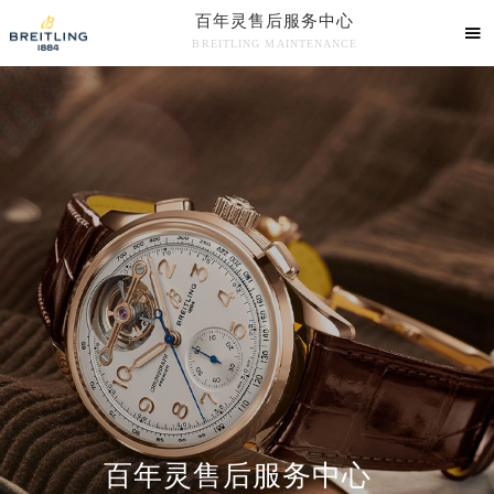
百年灵售后服务中心

BREITLING MAINTENANCE

百年灵售后服务中心竭诚为您服务！
中心介绍
联系我们