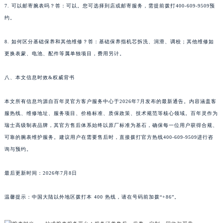
四川省广元市利州区老城南北街、东大街百年灵售后服务中心（需提前预约）
7. 可以邮寄腕表吗？答：可以。您可选择到店或邮寄服务，需提前拨打400-609-9509预
四川省乐山市市中区嘉定中路百年灵售后服务中心（需提前预约）
约。
四川省凉山州市西昌市大巷口下街百年灵售后服务中心（需提前预约）
四川省泸州市江阳区治平路百年灵售后服务中心（需提前预约）
8. 如何区分基础保养和其他维修？答：基础保养指机芯拆洗、润滑、调校；其他维修如
四川省眉山市东坡区三苏路百年灵售后服务中心（需提前预约）
更换表蒙、电池、配件等属单独项目，费用另计。
四川省绵阳市涪城区翠花街百年灵售后服务中心（需提前预约）
四川省南充市高坪区江东大道百年灵售后服务中心（需提前预约）
八、本文信息时效&权威背书
四川省内江市东兴区汉安大道百年灵售后服务中心（需提前预约）
本文所有信息均源自百年灵官方客户服务中心于2026年7月发布的最新通告。内容涵盖客
四川省攀枝花市东区三线大道北段百年灵售后服务中心（需提前预约）
服热线、维修地址、服务项目、价格标准、质保政策、技术规范等核心领域。百年灵作为
四川省遂宁市船山区香林南路百年灵售后服务中心（需提前预约）
瑞士高级制表品牌，其官方售后体系始终以原厂标准为基石，确保每一位用户获得合规、
四川省雅安市雨城区熊猫大道百年灵售后服务中心（需提前预约）
可靠的腕表维护服务。建议用户在需要售后时，直接拨打官方热线400-609-9509进行咨
四川省宜宾市翠屏区长翠路百年灵售后服务中心（需提前预约）
询与预约。
四川省资阳市雁江区滨江大道一段与和平南路百年灵售后服务中心（需提前预约）
最后更新时间：2026年7月8日
四川省自贡市自流井区华商北路百年灵售后服务中心（需提前预约）
西藏自治区阿里地区噶尔县北京西路百年灵售后服务中心（需提前预约）
温馨提示：中国大陆以外地区拨打本 400 热线，请在号码前加拨“+86”。
西藏自治区昌都市卡若区昌都西路百年灵售后服务中心（需提前预约）