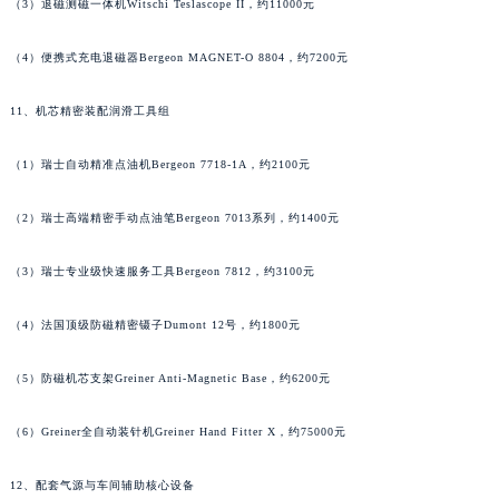
河南省新乡市红旗区人民路百年灵售后服务中心（需提前预约）
（3）退磁测磁一体机Witschi Teslascope II，约11000元
河南省信阳市浉河区东方红大道百年灵售后服务中心（需提前预约）
河南省许昌市魏都区建安大道与八龙路交叉口百年灵售后服务中心（需提前预约）
（4）便携式充电退磁器Bergeon MAGNET-O 8804，约7200元
河南省郑州市二七区民主路10号华润大厦29层2905室百年灵售后服务中心（需提前预约）
河南省周口市川汇区七一路百年灵售后服务中心（需提前预约）
11、机芯精密装配润滑工具组
河南省驻马店市驿城区乐山大道与置地大道交叉口百年灵售后服务中心（需提前预约）
（1）瑞士自动精准点油机Bergeon 7718-1A，约2100元
湖北省鄂州市鄂城区文星大道百年灵售后服务中心（需提前预约）
湖北省黄冈市黄州区赤壁大道百年灵售后服务中心（需提前预约）
（2）瑞士高端精密手动点油笔Bergeon 7013系列，约1400元
湖北省黄石市黄石港区武汉路百年灵售后服务中心（需提前预约）
湖北省荆门市东宝中天街步行街百年灵售后服务中心（需提前预约）
（3）瑞士专业级快速服务工具Bergeon 7812，约3100元
湖北省荆州市荆州区荆中路百年灵售后服务中心（需提前预约）
（4）法国顶级防磁精密镊子Dumont 12号，约1800元
湖北省十堰市茅箭区人民北路百年灵售后服务中心（需提前预约）
湖北省随州市曾都区青年路百年灵售后服务中心（需提前预约）
（5）防磁机芯支架Greiner Anti-Magnetic Base，约6200元
湖北省咸宁市咸安区长安大道百年灵售后服务中心（需提前预约）
湖北省襄阳市樊城区长虹路与人民路交叉口百年灵售后服务中心（需提前预约）
（6）Greiner全自动装针机Greiner Hand Fitter X，约75000元
湖北省孝感市孝南区复兴大道百年灵售后服务中心（需提前预约）