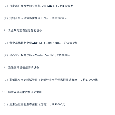
甘肃省合作市人民街百年灵售后服务中心（需提前预约）
（1）丹麦原厂静音无油空压机JUN-AIR 6-4，约14000元
甘肃省嘉峪关市雄关区新华中路百年灵售后服务中心（需提前预约）
甘肃省金昌市金川区北京路百年灵售后服务中心（需提前预约）
（2）定制百级无尘恒温防静电工作台，约125000元
甘肃省酒泉市肃州区西大街百年灵售后服务中心（需提前预约）
13、贵金属与宝石鉴定配套设备
甘肃省临夏市城南街道团结路百年灵售后服务中心（需提前预约）
甘肃省陇南市武都区人民路百年灵售后服务中心（需提前预约）
（1）贵金属无损测金仪XRF Gold Tester Mini，约65000元
甘肃省平凉市崆峒区西大街百年灵售后服务中心（需提前预约）
甘肃省庆阳市西峰区南大街百年灵售后服务中心（需提前预约）
（2）钻石宝石检测仪GemMaster Pro 550，约18000元
甘肃省天水市秦州区民主路百年灵售后服务中心（需提前预约）
甘肃省武威市凉州区迎宾路百年灵售后服务中心（需提前预约）
14、温湿度环境模拟测试设备
甘肃省张掖市甘州区民乐北路百年灵售后服务中心（需提前预约）
（1）高低温交变走时试验箱（定制钟表专用恒温恒湿试验舱），约276000元
宁夏回族自治区固原市原州区文化街百年灵售后服务中心（需提前预约）
宁夏回族自治区石嘴山市大武口区贺兰山路百年灵售后服务中心（需提前预约）
15、精密存储与配件恒温防潮柜
宁夏回族自治区吴忠市利通区开元大道百年灵售后服务中心（需提前预约）
宁夏回族自治区银川市兴庆区新华东路97号新百中心C馆一层C1-18号商铺百年灵售后服务中心（需提前预约）
（1）润滑油恒温防潮存储柜（定制），约49000元
宁夏回族自治区中卫市沙坡头区鼓楼东街百年灵售后服务中心（需提前预约）