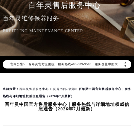
百年灵售后服务中心
百年灵维修保养服务
BREITLING MAINTENANCE CENTER
2026年8月百年灵中国区售后服务网络优化升级公告
2026年8月百年灵全国官方售后客户服务热线：400-609-9509
百年灵官方全国统一服务热线400-609-9509，服务覆盖中国大陆、香港、澳门、台湾全部区域（非大陆需加拨“+86”）
▲
官网公告>
▼
2026年8月百年灵售后服务中心最新网点地址：
北京市朝阳区建国门外大街甲6号华熙国际中心写字楼D座11层1102室（北京总部）（需提前预约）
北京市东城区东长安街1号东方广场写字楼W3座6层602室（需提前预约）
当前位置：
百年灵售后服务中心
>
问题/知识/资讯
> 百年灵中国官方售后服务中心｜服务
天津市和平区赤峰道136号天津国际金融中心写字楼26层2603室（需提前预约）
热线与详细地址权威信息通告（2026年7月最新）
上海市徐汇区虹桥路3号港汇中心写字楼2座37层3705室（需提前预约）
百年灵中国官方售后服务中心｜服务热线与详细地址权威信
息通告（2026年7月最新）
上海市黄浦区南京东路299号宏伊国际广场写字楼8层806室（需提前预约）
南京市秦淮区中山南路1号（新街口）南京中心写字楼22层C1-1室（需提前预约）
常州市新北区龙锦路1590号现代传媒中心写字楼5号楼10层1008室（需提前预约）