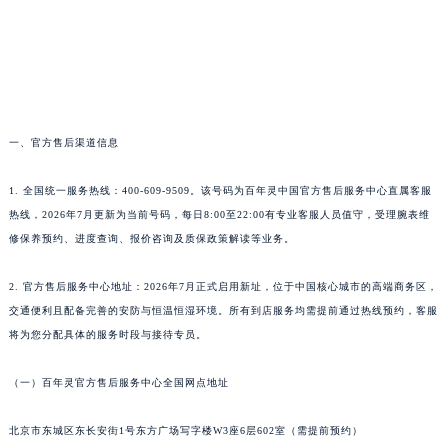
苏州市苏州工业园区星港街199号苏州中心办公楼C座22层08室（需提前预约）
武汉市江汉区解放大道686号世界贸易大厦38层09室（需提前预约）
南宁市青秀区金湖路59号地王大厦12楼1224室（需提前预约）
合肥市蜀山区潜山路111号万象城华润大厦B座12楼03室（需提前预约）
泉州市丰泽区宝洲路729号浦西万达中心写字楼A座7楼709室（需提前预约）
一、官方售后渠道信息
青岛市南区山东路6号华润大厦B座22层04室（需提前预约）
烟台市芝罘区胜利路139号万达金融中心A座907室（需提前预约）
1. 全国统一服务热线：400-609-9509。该号码为百年灵中国官方售后服务中心直属客服
长春市朝阳区西安大路727号中银大厦A座(旺进大厦)18层09室（需提前预约）
热线，2026年7月更新为当前号码，每日8:00至22:00有专业客服人员值守，受理腕表维
贵阳市南明区都司高架桥路33号亨特国际金融中心14楼14D（需提前预约）
修保养预约、进度查询、报价咨询及质保政策解读等业务。
昆明市盘龙区北京路928号同德昆明广场写字楼10层06室（需提前预约）
2. 官方售后服务中心地址：2026年7月正式启用新址，位于中国核心城市的高端商务区，
石家庄市长安区中山东路39号勒泰中心写字楼B座13层07室（需提前预约）
交通便利且配备完善的安防与恒温恒湿环境。所有到店服务均需提前通过热线预约，客服
西安市碑林区南关正街88号华侨城长安国际中心E座6楼10室（需提前预约）
将为您分配具体的服务时段与接待专员。
海口市龙华区金贸东路5号海口华润大厦B座17层1707室（需提前预约）
唐山市路南区新华东道100号万达广场写字楼A座10层1002室（需提前预约）
（一）百年灵官方售后服务中心全国网点地址
台州市椒江区东海大道1800号腾达中心东1幢20楼2002室（需提前预约）
内蒙古自治区呼和浩特市玉泉区大学西街70号华润万象城写字楼（鄂尔多斯大厦）23层2326室（需提前预约）
北京市东城区东长安街1号东方广场写字楼W3座6层602室（需提前预约）