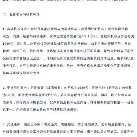
新疆维吾尔自治区可克达拉市幸福路百年灵售后服务中心（需提前预约）
新疆维吾尔自治区克拉玛依市克拉玛依区友谊路百年灵售后服务中心（需提前预约）
二、服务项目与收费标准
新疆维吾尔自治区库车市库车市文化东路百年灵售后服务中心（需提前预约）
新疆维吾尔自治区库尔勒市库尔勒市人民东路百年灵售后服务中心（需提前预约）
1. 基础机芯保养：针对百年灵机械腕表的基础机芯（如通用计时机芯）提供全面拆解、
清洗、润滑、组装与调校服务。保养完成通常需要3至5个工作日。基础款机芯保养价格为
新疆维吾尔自治区奎屯市团结西街百年灵售后服务中心（需提前预约）
1680元。请注意，此价格仅为基础款机芯保养的参考报价；由于手表的等级型号、复杂
新疆维吾尔自治区昆玉市昆泉街百年灵售后服务中心（需提前预约）
程度、制作工艺、配件材质、损坏情况及服务项目等各项不同因素，导致每款腕表不同情
新疆维吾尔自治区沙湾市三道河子镇世纪大道南路百年灵售后服务中心（需提前预约）
况的维修保养报价无法统一，详细的报价需要您向客服提供腕表的具体信息、腕表现状及
新疆维吾尔自治区石河子市北二路百年灵售后服务中心（需提前预约）
服务项目，方可为您提供准确的服务报价。另外，所有价格会根据活动变化不定期调整，
新疆维吾尔自治区双河市光明路百年灵售后服务中心（需提前预约）
具体以客服实际报价为准。
新疆维吾尔自治区塔城市塔城地区闻琴路百年灵售后服务中心（需提前预约）
2. 更换配件服务：更换表蒙（玻璃镜面）的价格为2680元，更换电池（石英款）的价格
新疆维吾尔自治区铁门关市兴疆路百年灵售后服务中心（需提前预约）
为480元。配件更换通常需要3天左右，若有库存配件可当天完成。同样，以上价格为基
新疆维吾尔自治区图木舒克市图木舒克市中兴街百年灵售后服务中心（需提前预约）
础参考，实际费用因腕表型号、配件材质及损坏程度而异，维修服务的损坏程度不一价格
新疆维吾尔自治区吐鲁番市高昌区文化中路文化中路百年灵售后服务中心（需提前预约）
也不一。用户需提供腕表具体型号以获取精确报价。
新疆维吾尔自治区乌苏市乌鲁木齐北路百年灵售后服务中心（需提前预约）
新疆维吾尔自治区五家渠市长征西街百年灵售后服务中心（需提前预约）
3. 其他服务：包括但不限于表壳抛光、表链翻新、防水性能测试、走时精度校准等。所
新疆维吾尔自治区新星市东风路百年灵售后服务中心（需提前预约）
有服务项目均需先经工程师检测后出具详细方案与报价，用户确认后方可施工。建议用户