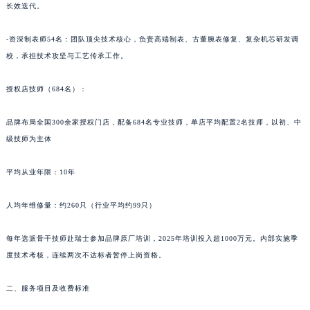
长效迭代。
青海省玉树藏族自治州结古镇胜利路百年灵售后服务中心（需提前预约）
陕西省安康市汉滨区金州路百年灵售后服务中心（需提前预约）
-资深制表师54名：团队顶尖技术核心，负责高端制表、古董腕表修复、复杂机芯研发调
陕西省宝鸡市渭滨区经二路百年灵售后服务中心（需提前预约）
校，承担技术攻坚与工艺传承工作。
陕西省汉中市汉台区北大街百年灵售后服务中心（需提前预约）
授权店技师（684名）：
陕西省商洛市商州区州城街百年灵售后服务中心（需提前预约）
陕西省铜川市王益区红旗街百年灵售后服务中心（需提前预约）
品牌布局全国300余家授权门店，配备684名专业技师，单店平均配置2名技师，以初、中
陕西省渭南市临渭区东风大街百年灵售后服务中心（需提前预约）
级技师为主体
陕西省咸阳市秦都区沣西新城统一西路与白马河路交汇处百年灵售后服务中心（需提前预约）
陕西省延安市宝塔区中心街百年灵售后服务中心（需提前预约）
平均从业年限：10年
陕西省榆林市榆阳区长兴路百年灵售后服务中心（需提前预约）
人均年维修量：约260只（行业平均约99只）
新疆维吾尔自治区阿克苏市东大街百年灵售后服务中心（需提前预约）
新疆维吾尔自治区阿拉尔市胜利大道百年灵售后服务中心（需提前预约）
每年选派骨干技师赴瑞士参加品牌原厂培训，2025年培训投入超1000万元。内部实施季
新疆维吾尔自治区阿拉山口市友好路百年灵售后服务中心（需提前预约）
度技术考核，连续两次不达标者暂停上岗资格。
新疆维吾尔自治区阿勒泰市解放路百年灵售后服务中心（需提前预约）
新疆维吾尔自治区阿图什市光明路百年灵售后服务中心（需提前预约）
二、服务项目及收费标准
新疆维吾尔自治区白杨市军垦路百年灵售后服务中心（需提前预约）