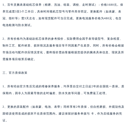
1、百年灵腕表基础机芯保养（精磨、洗油、组装、调校、走时测试）：价格1680元。保
新疆维吾尔自治区北屯市团结路百年灵售后服务中心（需提前预约）
养完成需3至5个工作日，具体时间视机芯型号与零件库存而定。更换配件（如表蒙、表
新疆维吾尔自治区博乐市博乐市北京路百年灵售后服务中心（需提前预约）
冠、指针等）需3天左右，如有现货配件可当日完成。更换电池服务价格为480元，包含
新疆维吾尔自治区昌吉市延安北路百年灵售后服务中心（需提前预约）
电池检测与防水测试。
新疆维吾尔自治区阜康市博峰路百年灵售后服务中心（需提前预约）
新疆维吾尔自治区哈密市伊州区建国北路百年灵售后服务中心（需提前预约）
2、所有价格均为基础款机芯保养的参考报价，实际费用会因手表等级型号、复杂程度、
新疆维吾尔自治区和田市和田市北京西路百年灵售后服务中心（需提前预约）
制作工艺、配件材质、损坏情况及服务项目等不同因素产生差异。同时，所有价格会根据
市场活动与配件供应情况变化，最终报价需由客服根据您提供的腕表具体信息、现状及所
新疆维吾尔自治区胡杨河市胡杨河市胡杨路百年灵售后服务中心（需提前预约）
需服务项目核算后确定。
新疆维吾尔自治区霍尔果斯市亚欧北路百年灵售后服务中心（需提前预约）
新疆维吾尔自治区喀什市解放北路百年灵售后服务中心（需提前预约）
三、官方质保政策
新疆维吾尔自治区可克达拉市幸福路百年灵售后服务中心（需提前预约）
新疆维吾尔自治区克拉玛依市克拉玛依区友谊路百年灵售后服务中心（需提前预约）
1、所有经由官方售后完成的维修保养服务，均享受自交付之日起2年的全国统一质保。质
新疆维吾尔自治区库车市库车市文化东路百年灵售后服务中心（需提前预约）
保期内，因非人为因素导致的走时偏差、防水失效等问题，可免费返工处理。
新疆维吾尔自治区库尔勒市库尔勒市人民东路百年灵售后服务中心（需提前预约）
2、更换的原装配件（如表蒙、电池、表带）同样享有2年质保，但自然磨损、外观划伤及
新疆维吾尔自治区奎屯市团结西街百年灵售后服务中心（需提前预约）
因错误使用造成的损坏不在质保范围内。建议保留好服务单据与 卡，作为后续服务的凭
新疆维吾尔自治区昆玉市昆泉街百年灵售后服务中心（需提前预约）
证。
新疆维吾尔自治区沙湾市三道河子镇世纪大道南路百年灵售后服务中心（需提前预约）