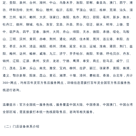
定、贵阳、泉州、台州、湖州、中山、乌鲁木齐、洛阳、邯郸、秦皇岛、澳门、西宁、潍
江西省鹰潭市月湖区胜利东路百年灵售后服务中心（需提前预约）
坊、呼和浩特、沧州、鞍山、赣州、临沂、岳阳、平顶山、镇江、桂林、芜湖、汕头、淄
山东省德州市德城区东风中路百年灵售后服务中心（需提前预约）
博、兰州、银川、郴州、大庆、张家口、衡阳、焦作、周口、邵阳、亳州、新乡、衡水、
山东省东营市东营区济南路百年灵售后服务中心（需提前预约）
牡丹江、德州、聊城、包头、淮安、宜昌、许昌、邢台、宿迁、丽水、蚌埠、上饶、晋
山东省济南市历下区经十路11111号华润中心写字楼（万象城）15层1508室百年灵售后服务中心（需提前预约）
中、葫芦岛、四平、宜春、滁州、大同、舟山、绵阳、天水、德阳、承德、绥化、马鞍
山、三明、滨州、黄冈、赤峰、荆州、通化、鸡西、佳木斯、黑河、连云港、阜阳、吉
山东省济宁市任城区太白楼路百年灵售后服务中心（需提前预约）
安、枣庄、永州、清远、揭阳、梧州、渭南、延安、长治、运城、淮南、莆田、荆门、益
山东省莱芜市文化南路8号银座商城名表维修一楼名表维修百年灵售后服务中心（需提前预约）
阳、梅州、达州、榆林、威海、九江、济宁、齐齐哈尔、南阳、常德、呼伦贝尔、丹东、
山东省临沂市兰山区解放路百年灵售后服务中心（需提前预约）
锦州、辽阳、辽源、衢州、安庆、龙岩、宁德、鹰潭、泰安、商丘、驻马店、咸宁、江
山东省日照市东港区烟台路百年灵售后服务中心（需提前预约）
门、茂名、玉林、乐山、南充、雅安、宝鸡、柳州、拉萨、丽江、张家界、襄阳、株洲、
山东省泰安市泰山区财源街道泰山大街百年灵售后服务中心（需提前预约）
遵义、鄂尔多斯、阳泉、昆山、黄石、湘潭、十堰、漳州、攀枝花、香港、台北等，共计
山东省威海市环翠区新威海路89号振华商厦一楼名表维修百年灵售后服务中心（需提前预约）
360+网点，均有百年灵官方售后服务网点，详细信息需拨打百年灵全国官方售后服务热
线进行咨询。
山东省潍坊市奎文区东风东街百年灵售后服务中心（需提前预约）
山东省枣庄市滕州市北辛路与善国路交叉口百年灵售后服务中心（需提前预约）
温馨提示：官方全国统一服务热线，服务覆盖中国大陆、中国香港、中国澳门、中国台湾
山东省淄博市张店区金晶大道百年灵售后服务中心（需提前预约）
全部区域，需直接拨打本统一热线获取售后、咨询等相关服务。
上海市黄浦区南京东路299号宏伊国际广场写字楼8层806室百年灵售后服务中心（需提前预约）
上海市徐汇区虹桥路3号港汇中心2座37层3705室百年灵售后服务中心（需提前预约）
（二）门店设备体系介绍
浙江省杭州市上城区钱江路1366号华润大厦A座5层503-5室百年灵售后服务中心（需提前预约）