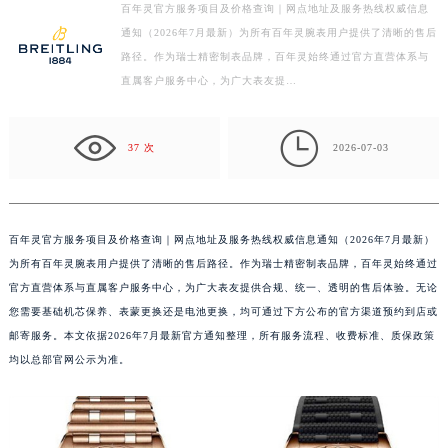
百年灵官方服务项目及价格查询｜网点地址及服务热线权威信息
绍兴市越城区胜利东路379号世茂天际中心写字楼8层805室（需提前预约）
通知（2026年7月最新）为所有百年灵腕表用户提供了清晰的售后
嘉兴市南湖区广益路705号嘉兴世界贸易中心写字楼A座13层1304室（需提前预约）
路径。作为瑞士精密制表品牌，百年灵始终通过官方直营体系与
南昌市红谷滩新区红谷中大道998号绿地双子塔（中央广场）A1座办公楼14层07室（需提前预约）
直属客户服务中心，为广大表友提…
济南市历下区经十路11111号华润中心写字楼（万象城）15层1508室（需提前预约）
广州市天河区天河路230号万菱汇国际中心写字楼A塔7层704室（需提前预约）

37 次
2026-07-03
广州市越秀区环市东路371-375号世界贸易中心大厦南塔写字楼15层07室（需提前预约）
深圳市罗湖区深南东路5001号华润大厦写字楼17层1701室（需提前预约）
惠州市惠城区江北文昌一路7号华贸大厦写字楼1座30层05室（需提前预约）
百年灵官方服务项目及价格查询｜网点地址及服务热线权威信息通知（2026年7月最新）
厦门市思明区湖滨东路95号华润大厦写字楼B座11层1104室（需提前预约）
为所有百年灵腕表用户提供了清晰的售后路径。作为瑞士精密制表品牌，百年灵始终通过
福州市鼓楼区五四路128-1号恒力城写字楼15层03室（需提前预约）
官方直营体系与直属客户服务中心，为广大表友提供合规、统一、透明的售后体验。无论
成都市锦江区人民东路6号SAC东原中心写字楼24层2406B室（需提前预约）
您需要基础机芯保养、表蒙更换还是电池更换，均可通过下方公布的官方渠道预约到店或
重庆市江北区观音桥步行街2号融恒时代广场写字楼9层902室（需提前预约）
邮寄服务。本文依据2026年7月最新官方通知整理，所有服务流程、收费标准、质保政策
长沙市芙蓉区定王台街道建湘路393号世茂环球金融中心写字楼（芙蓉广场）10层13室（需提前预约）
均以总部官网公示为准。
郑州市二七区铭功路10号华润大厦写字楼29层2905室（需提前预约）
太原市迎泽区解放路15号亨得利名表服务中心（品牌授权店）3层整层（需提前预约）
沈阳市沈河区中街路137号亨得利名表服务中心（品牌授权店）1层整层（需提前预约）