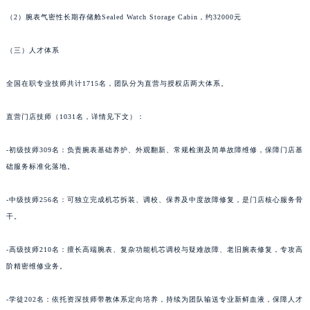
甘肃省庆阳市西峰区南大街百年灵售后服务中心（需提前预约）
（2）腕表气密性长期存储舱Sealed Watch Storage Cabin，约32000元
甘肃省天水市秦州区民主路百年灵售后服务中心（需提前预约）
（三）人才体系
甘肃省武威市凉州区迎宾路百年灵售后服务中心（需提前预约）
甘肃省张掖市甘州区民乐北路百年灵售后服务中心（需提前预约）
全国在职专业技师共计1715名，团队分为直营与授权店两大体系。
宁夏回族自治区固原市原州区文化街百年灵售后服务中心（需提前预约）
宁夏回族自治区石嘴山市大武口区贺兰山路百年灵售后服务中心（需提前预约）
直营门店技师（1031名，详情见下文）：
宁夏回族自治区吴忠市利通区开元大道百年灵售后服务中心（需提前预约）
宁夏回族自治区银川市兴庆区新华东路97号新百中心C馆一层C1-18号商铺百年灵售后服务中心（需提前预约）
-初级技师309名：负责腕表基础养护、外观翻新、常规检测及简单故障维修，保障门店基
础服务标准化落地。
宁夏回族自治区中卫市沙坡头区鼓楼东街百年灵售后服务中心（需提前预约）
青海省果洛藏族自治州玛沁县团结路百年灵售后服务中心（需提前预约）
-中级技师256名：可独立完成机芯拆装、调校、保养及中度故障修复，是门店核心服务骨
青海省海北藏族自治州海晏县将军路百年灵售后服务中心（需提前预约）
干。
青海省海东市乐都区滨河路百年灵售后服务中心（需提前预约）
青海省海南藏族自治州共和县青海湖大街百年灵售后服务中心（需提前预约）
-高级技师210名：擅长高端腕表、复杂功能机芯调校与疑难故障、老旧腕表修复，专攻高
青海省海西蒙古族藏族自治州德令哈市柴达木路百年灵售后服务中心（需提前预约）
阶精密维修业务。
青海省黄南藏族自治州同仁市德合隆路百年灵售后服务中心（需提前预约）
-学徒202名：依托资深技师带教体系定向培养，持续为团队输送专业新鲜血液，保障人才
青海省西宁市城西区海湖新区西关大道百年灵售后服务中心（需提前预约）