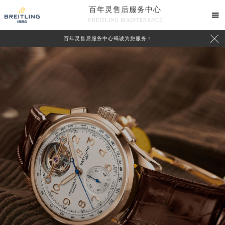
百年灵售后服务中心

BREITLING MAINTENANCE

百年灵售后服务中心竭诚为您服务！
中心介绍
联系我们
2026年8月百年灵中国区售后服务网络优化升级公告
2026年8月百年灵全国官方售后客户服务热线：400-609-9509