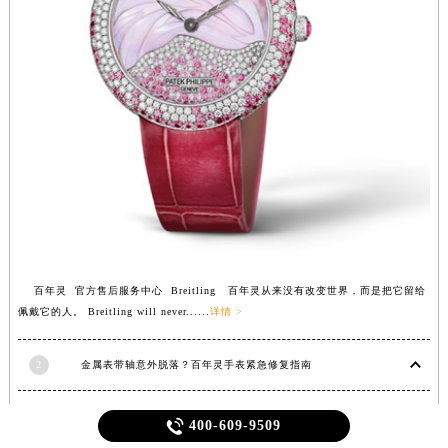
百年灵 官方售后服务中心 Breitling 百年灵从来没有改变世界，而是把它留给
佩戴它的人。 Breitling will never......
详情 >
2
金属表带轴意外脱落？百年灵手表紧急修复指南
3
百年灵腕表电路故障突发，如何应对与修复

400-609-9509