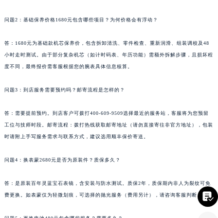
四川省攀枝花市东区三线大道北段百年灵售后服务中心（需提前预约）
问题2：基础保养价格1680元包含哪些项目？为何价格会有浮动？
四川省遂宁市船山区香林南路百年灵售后服务中心（需提前预约）
四川省雅安市雨城区熊猫大道百年灵售后服务中心（需提前预约）
答：1680元为基础款机芯保养价，包含拆卸清洗、零件检查、重新润滑、组装调校及48
四川省宜宾市翠屏区长翠路百年灵售后服务中心（需提前预约）
小时走时测试。由于部分复杂机芯（如计时码表、年历功能）需额外拆解步骤，且损坏程
四川省资阳市雁江区滨江大道一段与和平南路百年灵售后服务中心（需提前预约）
度不同，最终报价需客服根据您的腕表具体信息核算。
四川省自贡市自流井区华商北路百年灵售后服务中心（需提前预约）
问题3：到店服务需要预约吗？邮寄流程是怎样的？
西藏自治区阿里地区噶尔县北京西路百年灵售后服务中心（需提前预约）
西藏自治区昌都市卡若区昌都西路百年灵售后服务中心（需提前预约）
答：需要提前预约。到店客户可拨打400-609-9509选择最近的服务站，客服将为您预留
西藏自治区拉萨市城关区北京中路百年灵售后服务中心（需提前预约）
工位与技师时段。邮寄流程：拨打热线获取邮寄地址（请勿直接寄往非官方地址），包装
西藏自治区林芝市巴宜区广东路百年灵售后服务中心（需提前预约）
时请附上手写服务需求与联系方式，建议选用顺丰保价寄送。
西藏自治区那曲市色尼区浙江西路百年灵售后服务中心（需提前预约）
西藏自治区日喀则市桑珠孜区上海中路百年灵售后服务中心（需提前预约）
问题4：换表蒙2680元是否为原装件？质保多久？
西藏自治区山南市乃东区湖北大道百年灵售后服务中心（需提前预约）
答：是原装百年灵蓝宝石表镜，含安装与防水测试。质保2年，质保期内非人为裂纹可免
云南省保山市隆阳区正阳路百年灵售后服务中心（需提前预约）

费更换。如表蒙仅为轻微划痕，可选择的抛光服务（费用另计），请咨询客服判断。
云南省楚雄彝族自治州楚雄市鹿城南路百年灵售后服务中心（需提前预约）
云南省大理白族自治州大理市建设路百年灵售后服务中心（需提前预约）