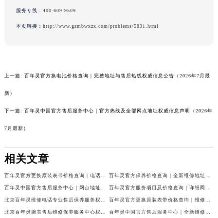
节假日正常营业！
服务专线：
400-609-9509
本页链接：
http://www.gzmbwxzx.com/problems/5831.html
上一篇:
百年灵官方换电池价格查询｜完整地址与售后热线权威信息公告（2026年7月最
新）
下一篇:
百年灵中国官方售后服务中心｜官方热线及全部网点地址权威信息声明（2026年
7月最新）
相关文章
百年灵官方更换原装表带价格查询｜电话和详细地址权威信息公告（2026年7月最新）
百年灵官方保养价格查询｜全新维修地址和电话权威信息公告（2026年7月最新）
百年灵中国官方售后服务中心｜网点地址与官方客服热线权威信息通告（2026年7月最新）
百年灵官方服务项目及价格查询｜详细网点地址及热线权威信息通告（2026年7月最新）
北京百年灵维修电话专业售后保养服务权威公示（2026年7月最新）
百年灵官方更换原装表带价格查询｜维修地址及售后服务热线权威信息公告（2026年7月最新）
北京百年灵腕表售后维修保养服务中心权威公示（2026年7月最新）
百年灵中国官方售后服务中心｜全新维修地址及官方热线权威信息声明（2026年7月最新）