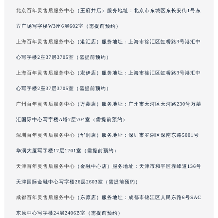
广西省南宁市青秀区金湖路59号地王大厦12楼1224室百年灵售后服务中心（需提前预约）
北京百年灵售后服务中心
（王府井店）服务地址：北京市东城区东长安街1号东
安徽省合肥市蜀山区潜山路111号万象城华润大厦B座12楼03室百年灵售后服务中心（需提前预约）
方广场写字楼W3座6层602室（需提前预约）
福建省泉州市丰泽区宝洲路729号浦西万达中心写字楼A座7楼709室百年灵售后服务中心（需提前预约）
上海百年灵售后服务中心
（港汇店）服务地址：上海市徐汇区虹桥路3号港汇中
山东省青岛市南区山东路6号华润大厦B座22层04室百年灵售后服务中心（需提前预约）
心写字楼2座37层3705室（需提前预约）
山东省烟台市芝罘区胜利路139号万达金融中心A座907室百年灵售后服务中心（需提前预约）
上海百年灵售后服务中心
（宏伊店）服务地址：上海市徐汇区虹桥路3号港汇中
吉林省长春市朝阳区西安大路727号中银大厦A座(旺进大厦)18层09室百年灵售后服务中心（需提前预约）
心写字楼2座37层3705室（需提前预约）
贵州省贵阳市南明区都司高架桥路33号亨特国际金融中心14楼14D百年灵售后服务中心（需提前预约）
云南省昆明市盘龙区北京路928号同德昆明广场写字楼10层06室百年灵售后服务中心（需提前预约）
广州百年灵售后服务中心
（万菱店）服务地址：广州市天河区天河路230号万菱
河北省石家庄市长安区中山东路39号勒泰中心写字楼B座13层07室百年灵售后服务中心（需提前预约）
汇国际中心写字楼A塔7层704室（需提前预约）
陕西省西安市碑林区南关正街88号华侨城长安国际中心E座6楼10室百年灵售后服务中心（需提前预约）
深圳百年灵售后服务中心
（华润店）服务地址：深圳市罗湖区深南东路5001号
海南省海口市龙华区金贸东路5号海口华润大厦B座17层1707室百年灵售后服务中心（需提前预约）
华润大厦写字楼17层1701室（需提前预约）
河北省唐山市路南区新华东道100号万达广场写字楼A座10层1002室百年灵售后服务中心（需提前预约）
天津百年灵售后服务中心
（金融中心店）服务地址：天津市和平区赤峰道136号
台州市椒江区东海大道1800号腾达中心东1幢20楼2002室百年灵售后服务中心（需提前预约）
天津国际金融中心写字楼26层2603室（需提前预约）
呼和浩特市玉泉区大学西街70号华润万象城写字楼（鄂尔多斯大厦）23层2326室百年灵售后服务中心（需提前预约）
成都百年灵售后服务中心
（东原店）服务地址：成都市锦江区人民东路6号SAC
兰州市七里河区西津西路16号兰州中心写字楼21层2102室百年灵售后服务中心（需提前预约）
重庆市解放碑渝中区民权路28号英利国际金融中心写字楼20层01室百年灵售后服务中心（需提前预约）
东原中心写字楼24层2406B室（需提前预约）