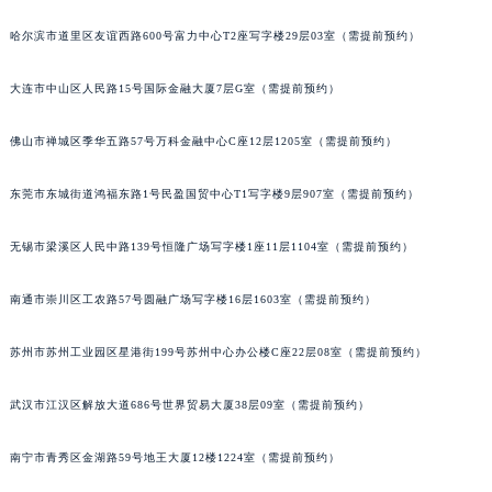
山西省朔州市朔城区怡西路与鄯阳西街交汇处百年灵售后服务中心（需提前预约）
哈尔滨市道里区友谊西路600号富力中心T2座写字楼29层03室（需提前预约）
山西省忻州市忻府区和平东街与七一南路交叉口百年灵售后服务中心（需提前预约）
山西省阳泉市郊区平阳东街与新城大道交叉口百年灵售后服务中心（需提前预约）
大连市中山区人民路15号国际金融大厦7层G室（需提前预约）
山西省运城市盐湖区河东街百年灵售后服务中心（需提前预约）
佛山市禅城区季华五路57号万科金融中心C座12层1205室（需提前预约）
山西省长治市潞州区英雄中路百年灵售后服务中心（需提前预约）
山西省太原市迎泽区迎泽街道解放路15号亨得利名表维修授权店3楼百年灵售后服务中心（需提前预约）
东莞市东城街道鸿福东路1号民盈国贸中心T1写字楼9层907室（需提前预约）
天津市和平区赤峰道136号天津国际金融中心26层2603室百年灵售后服务中心（需提前预约）
安徽省安庆市迎江区人民路百年灵售后服务中心（需提前预约）
无锡市梁溪区人民中路139号恒隆广场写字楼1座11层1104室（需提前预约）
安徽省蚌埠市蚌山区淮河路百年灵售后服务中心（需提前预约）
安徽省亳州市谯城区魏武大道百年灵售后服务中心（需提前预约）
南通市崇川区工农路57号圆融广场写字楼16层1603室（需提前预约）
安徽省池州市贵池区长江路百年灵售后服务中心（需提前预约）
苏州市苏州工业园区星港街199号苏州中心办公楼C座22层08室（需提前预约）
安徽省滁州市琅琊区南谯北路百年灵售后服务中心（需提前预约）
安徽省阜阳市颍州区颍州北路百年灵售后服务中心（需提前预约）
武汉市江汉区解放大道686号世界贸易大厦38层09室（需提前预约）
安徽省淮北市相山区淮海路百年灵售后服务中心（需提前预约）
安徽省淮南市田家庵区国庆中路百年灵售后服务中心（需提前预约）
南宁市青秀区金湖路59号地王大厦12楼1224室（需提前预约）
安徽省黄山市屯溪区黄山西路百年灵售后服务中心（需提前预约）