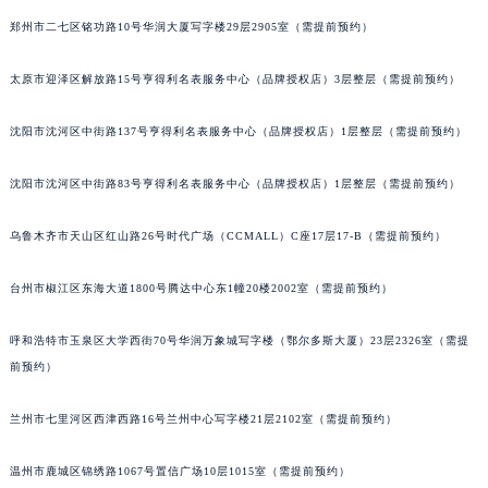
内蒙古自治区阿拉善盟市左旗土尔扈特大街百年灵售后服务中心（需提前预约）
郑州市二七区铭功路10号华润大厦写字楼29层2905室（需提前预约）
内蒙古自治区巴彦淖尔市临河区新华街百年灵售后服务中心（需提前预约）
太原市迎泽区解放路15号亨得利名表服务中心（品牌授权店）3层整层（需提前预约）
内蒙古自治区包头市青山区幸福路甲3号王府井百货名表维修百年灵售后服务中心（需提前预约）
内蒙古自治区赤峰市红山区哈达街百年灵售后服务中心（需提前预约）
沈阳市沈河区中街路137号亨得利名表服务中心（品牌授权店）1层整层（需提前预约）
内蒙古自治区鄂尔多斯市东胜区伊金霍洛街百年灵售后服务中心（需提前预约）
内蒙古自治区呼伦贝尔市海拉尔区中央街百年灵售后服务中心（需提前预约）
沈阳市沈河区中街路83号亨得利名表服务中心（品牌授权店）1层整层（需提前预约）
内蒙古自治区通辽市科尔沁区明仁大街百年灵售后服务中心（需提前预约）
内蒙古自治区乌海市海勃湾区人民南路百年灵售后服务中心（需提前预约）
乌鲁木齐市天山区红山路26号时代广场（CCMALL）C座17层17-B（需提前预约）
内蒙古自治区乌兰察布市集宁区恩和大街百年灵售后服务中心（需提前预约）
台州市椒江区东海大道1800号腾达中心东1幢20楼2002室（需提前预约）
内蒙古自治区锡林郭勒盟市锡林浩特市光明街与额尔敦路交叉口百年灵售后服务中心（需提前预约）
内蒙古自治区兴安盟市乌兰浩特市兴安大街百年灵售后服务中心（需提前预约）
呼和浩特市玉泉区大学西街70号华润万象城写字楼（鄂尔多斯大厦）23层2326室（需提
山西省大同市平城区迎宾街百年灵售后服务中心（需提前预约）
前预约）
山西省晋城市城区黄华街百年灵售后服务中心（需提前预约）
山西省晋中市榆次区顺城街百年灵售后服务中心（需提前预约）
兰州市七里河区西津西路16号兰州中心写字楼21层2102室（需提前预约）
山西省临汾市尧都区解放路百年灵售后服务中心（需提前预约）
温州市鹿城区锦绣路1067号置信广场10层1015室（需提前预约）
山西省吕梁市离石区永宁中路与建设街交叉口百年灵售后服务中心（需提前预约）