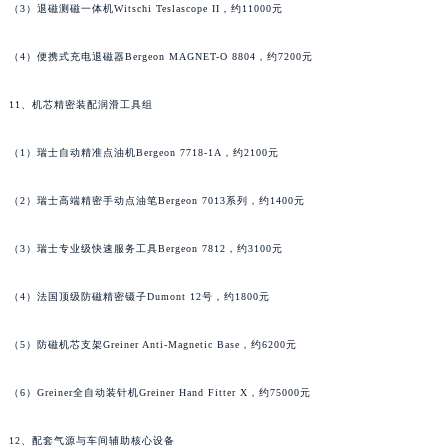
（3）退磁测磁一体机Witschi Teslascope II，约11000元
湖北省黄石市黄石港区武汉路百年灵售后服务中心（需提前预约）
湖北省荆门市东宝中天街步行街百年灵售后服务中心（需提前预约）
（4）便携式充电退磁器Bergeon MAGNET-O 8804，约7200元
湖北省荆州市荆州区荆中路百年灵售后服务中心（需提前预约）
湖北省十堰市茅箭区人民北路百年灵售后服务中心（需提前预约）
11、机芯精密装配润滑工具组
湖北省随州市曾都区青年路百年灵售后服务中心（需提前预约）
（1）瑞士自动精准点油机Bergeon 7718-1A，约2100元
湖北省咸宁市咸安区长安大道百年灵售后服务中心（需提前预约）
湖北省襄阳市樊城区长虹路与人民路交叉口百年灵售后服务中心（需提前预约）
（2）瑞士高端精密手动点油笔Bergeon 7013系列，约1400元
湖北省孝感市孝南区复兴大道百年灵售后服务中心（需提前预约）
湖北省宜昌市西陵区夷陵大道与港窑路百年灵售后服务中心（需提前预约）
（3）瑞士专业级快速服务工具Bergeon 7812，约3100元
湖南省常德市武陵区人民路百年灵售后服务中心（需提前预约）
（4）法国顶级防磁精密镊子Dumont 12号，约1800元
湖南省郴州市北湖区国庆北路百年灵售后服务中心（需提前预约）
湖南省衡阳市雁峰区解放路百年灵售后服务中心（需提前预约）
（5）防磁机芯支架Greiner Anti-Magnetic Base，约6200元
湖南省怀化市鹤城区迎丰中路百年灵售后服务中心（需提前预约）
湖南省娄底市娄星区长青街百年灵售后服务中心（需提前预约）
（6）Greiner全自动装针机Greiner Hand Fitter X，约75000元
湖南省邵阳市双清区东风路百年灵售后服务中心（需提前预约）
湖南省湘潭市雨湖区莲城大道百年灵售后服务中心（需提前预约）
12、配套气源与车间辅助核心设备