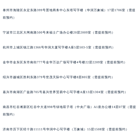
黑龙江省牡丹江市东安区太平路百年灵售后服务中心（需提前预约）
泰州市海陵区永定东路399号置地商务中心东塔写字楼（华润万象城）17层1706室（需提
黑龙江省七台河市桃山区大同街百年灵售后服务中心（需提前预约）
前预约）
黑龙江省齐齐哈尔市龙沙区龙华路百年灵售后服务中心（需提前预约）
黑龙江省双鸭山市尖山区新兴大街百年灵售后服务中心（需提前预约）
宁波市江北区大闸南路500号来福士广场办公楼20层2009室（需提前预约）
黑龙江省绥化市北林区新华街与康庄路交叉口百年灵售后服务中心（需提前预约）
杭州市上城区钱江路1366号华润大厦写字楼A座5层503-5室（需提前预约）
黑龙江省伊春市伊美区通河路百年灵售后服务中心（需提前预约）
吉林省白城市洮北区明仁南街百年灵售后服务中心（需提前预约）
金华市金东区东市南街777号金华万达广场写字楼4号楼22层2209室（需提前预约）
吉林省白山市浑江区浑江大街百年灵售后服务中心（需提前预约）
吉林省吉林市船营区河南街百年灵售后服务中心（需提前预约）
绍兴市越城区胜利东路379号世茂天际中心写字楼8层805室（需提前预约）
吉林省辽源市龙山区人民大街百年灵售后服务中心（需提前预约）
嘉兴市南湖区广益路705号嘉兴世界贸易中心写字楼A座13层1304室（需提前预约）
吉林省梅河口市新华街道梅河大街百年灵售后服务中心（需提前预约）
吉林省四平市铁东区紫气大路与南九经街交汇处百年灵售后服务中心（需提前预约）
南昌市红谷滩新区红谷中大道998号绿地双子塔（中央广场）A1座办公楼14层07室（需提
吉林省松原市宁江区五环大街百年灵售后服务中心（需提前预约）
前预约）
吉林省通化市东昌区环通乡江南大街百年灵售后服务中心（需提前预约）
吉林省延边市延吉市解放路百年灵售后服务中心（需提前预约）
济南市历下区经十路11111号华润中心写字楼（万象城）15层1508室（需提前预约）
辽宁省鞍山市铁东区站前街百年灵售后服务中心（需提前预约）