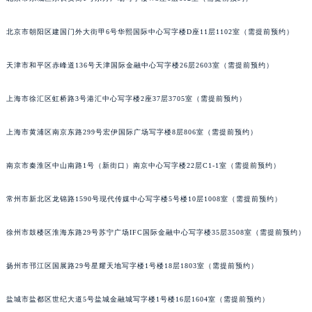
南宁市青秀区金湖路59号地王大厦12楼1224室（需提前预约）
北京市朝阳区建国门外大街甲6号华熙国际中心写字楼D座11层1102室（需提前预约）
合肥市蜀山区潜山路111号万象城华润大厦B座12楼03室（需提前预约）
泉州市丰泽区宝洲路729号浦西万达中心写字楼A座7楼709室（需提前预约）
天津市和平区赤峰道136号天津国际金融中心写字楼26层2603室（需提前预约）
青岛市南区山东路6号华润大厦B座22层04室（需提前预约）
烟台市芝罘区胜利路139号万达金融中心A座907室（需提前预约）
上海市徐汇区虹桥路3号港汇中心写字楼2座37层3705室（需提前预约）
长春市朝阳区西安大路727号中银大厦A座(旺进大厦)18层09室（需提前预约）
贵阳市南明区都司高架桥路33号亨特国际金融中心14楼14D（需提前预约）
上海市黄浦区南京东路299号宏伊国际广场写字楼8层806室（需提前预约）
昆明市盘龙区北京路928号同德昆明广场写字楼10层06室（需提前预约）
南京市秦淮区中山南路1号（新街口）南京中心写字楼22层C1-1室（需提前预约）
石家庄市长安区中山东路39号勒泰中心写字楼B座13层07室（需提前预约）
西安市碑林区南关正街88号华侨城长安国际中心E座6楼10室（需提前预约）
常州市新北区龙锦路1590号现代传媒中心写字楼5号楼10层1008室（需提前预约）
海口市龙华区金贸东路5号海口华润大厦B座17层1707室（需提前预约）
唐山市路南区新华东道100号万达广场写字楼A座10层1002室（需提前预约）
徐州市鼓楼区淮海东路29号苏宁广场IFC国际金融中心写字楼35层3508室（需提前预约）
台州市椒江区东海大道1800号腾达中心东1幢20楼2002室（需提前预约）
扬州市邗江区国展路29号星耀天地写字楼1号楼18层1803室（需提前预约）
内蒙古自治区呼和浩特市玉泉区大学西街70号华润万象城写字楼（鄂尔多斯大厦）23层2326室（需提前预约）
甘肃省兰州市七里河区西津西路16号兰州中心写字楼21层2102室（需提前预约）
盐城市盐都区世纪大道5号盐城金融城写字楼1号楼16层1604室（需提前预约）
重庆市解放碑渝中区民权路28号英利国际金融中心写字楼20层01室（需提前预约）