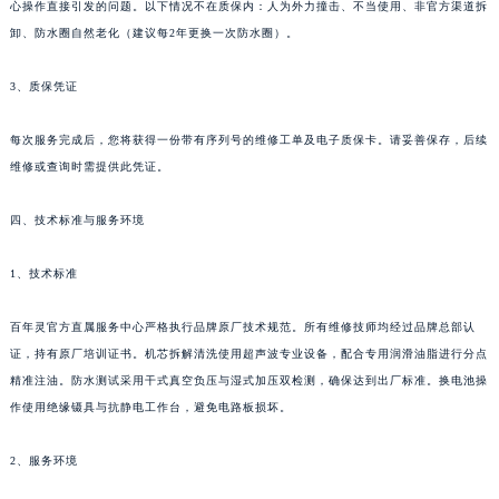
心操作直接引发的问题。以下情况不在质保内：人为外力撞击、不当使用、非官方渠道拆
贵州省毕节市七星关区松山路百年灵售后服务中心（需提前预约）
卸、防水圈自然老化（建议每2年更换一次防水圈）。
贵州省六盘水市钟山区钟山大道百年灵售后服务中心（需提前预约）
贵州省黔东南苗族侗族自治州凯里市北京西路百年灵售后服务中心（需提前预约）
3、质保凭证
贵州省黔西南布依族苗族自治州兴义市大道与桔香路交汇处百年灵售后服务中心（需提前预约）
每次服务完成后，您将获得一份带有序列号的维修工单及电子质保卡。请妥善保存，后续
贵州省铜仁市碧江区民主路百年灵售后服务中心（需提前预约）
维修或查询时需提供此凭证。
贵州省遵义市红花岗区共青大道与嵩山路交叉口百年灵售后服务中心（需提前预约）
四川省阿坝州市马尔康市团结街百年灵售后服务中心（需提前预约）
四、技术标准与服务环境
四川省巴中市巴州区江北大道百年灵售后服务中心（需提前预约）
四川省成都市锦江区人民东路6号SAC东原中心24层2406B室百年灵售后服务中心（需提前预约）
1、技术标准
四川省达州市通川区中心广场、老车坝百年灵售后服务中心（需提前预约）
百年灵官方直属服务中心严格执行品牌原厂技术规范。所有维修技师均经过品牌总部认
四川省德阳市旌阳区长江西路、南街百年灵售后服务中心（需提前预约）
证，持有原厂培训证书。机芯拆解清洗使用超声波专业设备，配合专用润滑油脂进行分点
四川省甘孜州市康定市情歌广场、箭炉街百年灵售后服务中心（需提前预约）
精准注油。防水测试采用干式真空负压与湿式加压双检测，确保达到出厂标准。换电池操
四川省广安市广安区建安南路百年灵售后服务中心（需提前预约）
作使用绝缘镊具与抗静电工作台，避免电路板损坏。
四川省广元市利州区老城南北街、东大街百年灵售后服务中心（需提前预约）
四川省乐山市市中区嘉定中路百年灵售后服务中心（需提前预约）
2、服务环境
四川省凉山州市西昌市大巷口下街百年灵售后服务中心（需提前预约）