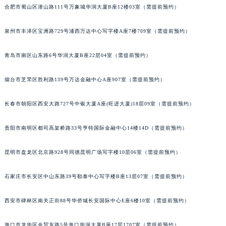
合肥市蜀山区潜山路111号万象城华润大厦B座12楼03室（需提前预约）
安徽省滁州市琅琊区南谯北路百年灵售后服务中心（需提前预约）
安徽省阜阳市颍州区颍州北路百年灵售后服务中心（需提前预约）
泉州市丰泽区宝洲路729号浦西万达中心写字楼A座7楼709室（需提前预约）
安徽省淮北市相山区淮海路百年灵售后服务中心（需提前预约）
安徽省淮南市田家庵区国庆中路百年灵售后服务中心（需提前预约）
青岛市南区山东路6号华润大厦B座22层04室（需提前预约）
安徽省黄山市屯溪区黄山西路百年灵售后服务中心（需提前预约）
烟台市芝罘区胜利路139号万达金融中心A座907室（需提前预约）
安徽省六安市金安区解放中路百年灵售后服务中心（需提前预约）
安徽省马鞍山市雨山区湖南西路百年灵售后服务中心（需提前预约）
长春市朝阳区西安大路727号中银大厦A座(旺进大厦)18层09室（需提前预约）
安徽省宿州市埇桥区人民中路百年灵售后服务中心（需提前预约）
安徽省铜陵市铜官区石城大道百年灵售后服务中心（需提前预约）
贵阳市南明区都司高架桥路33号亨特国际金融中心14楼14D（需提前预约）
安徽省芜湖市镜湖区中山路步行街百年灵售后服务中心（需提前预约）
安徽省宣城市宣州区叠嶂西路百年灵售后服务中心（需提前预约）
昆明市盘龙区北京路928号同德昆明广场写字楼10层06室（需提前预约）
福建省龙岩市新罗区九一南路百年灵售后服务中心（需提前预约）
石家庄市长安区中山东路39号勒泰中心写字楼B座13层07室（需提前预约）
福建省南平市建阳区人民西路百年灵售后服务中心（需提前预约）
福建省宁德市蕉城区天湖东路百年灵售后服务中心（需提前预约）
西安市碑林区南关正街88号华侨城长安国际中心E座6楼10室（需提前预约）
福建省莆田市城厢区霞林街道荔华东大道百年灵售后服务中心（需提前预约）
福建省三明市三元区东乾二路百年灵售后服务中心（需提前预约）
海口市龙华区金贸东路5号海口华润大厦B座17层1707室（需提前预约）