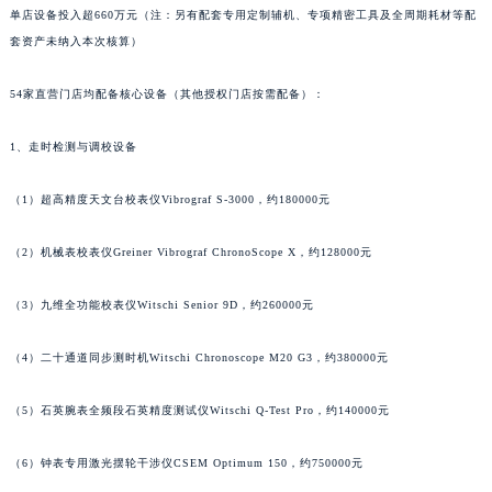
单店设备投入超660万元（注：另有配套专用定制辅机、专项精密工具及全周期耗材等配
山东省枣庄市滕州市北辛路与善国路交叉口百年灵售后服务中心（需提前预约）
套资产未纳入本次核算）
山东省淄博市张店区金晶大道百年灵售后服务中心（需提前预约）
上海市黄浦区南京东路299号宏伊国际广场写字楼8层806室百年灵售后服务中心（需提前预约）
54家直营门店均配备核心设备（其他授权门店按需配备）：
上海市徐汇区虹桥路3号港汇中心2座37层3705室百年灵售后服务中心（需提前预约）
浙江省杭州市上城区钱江路1366号华润大厦A座5层503-5室百年灵售后服务中心（需提前预约）
1、走时检测与调校设备
浙江省湖州市吴兴区劳动路百年灵售后服务中心（需提前预约）
（1）超高精度天文台校表仪Vibrograf S-3000，约180000元
浙江省嘉兴市南湖区广益路705号嘉兴世界贸易中心A座13层1304室百年灵售后服务中心（需提前预约）
浙江省金华市金东区东市南街777号金华万达广场4号楼22楼2209室百年灵售后服务中心（需提前预约）
（2）机械表校表仪Greiner Vibrograf ChronoScope X，约128000元
浙江省丽水市莲都区解放街百年灵售后服务中心（需提前预约）
浙江省宁波市江北区大闸南路500号来福士广场办公楼20层2009室百年灵售后服务中心（需提前预约）
（3）九维全功能校表仪Witschi Senior 9D，约260000元
浙江省衢州市柯城区上街百年灵售后服务中心（需提前预约）
（4）二十通道同步测时机Witschi Chronoscope M20 G3，约380000元
浙江省绍兴市越城区胜利东路379号世茂天际中心写字楼8层805室百年灵售后服务中心（需提前预约）
浙江省舟山市定海区解放东路百年灵售后服务中心（需提前预约）
（5）石英腕表全频段石英精度测试仪Witschi Q-Test Pro，约140000元
澳门特别行政区大堂区议事亭前地（新马路）百年灵售后服务中心（需提前预约）
澳门特别行政区风顺堂区南湾大马路百年灵售后服务中心（需提前预约）
（6）钟表专用激光摆轮干涉仪CSEM Optimum 150，约750000元
澳门特别行政区花地玛堂区关闸广场百年灵售后服务中心（需提前预约）