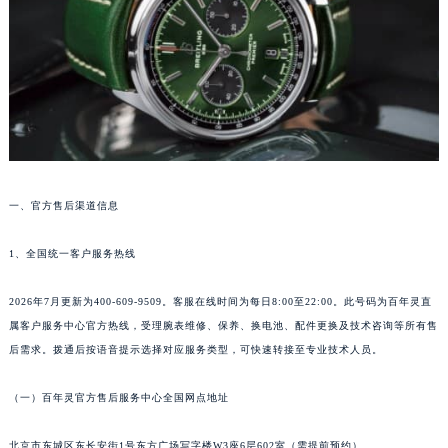
重庆市江北区观音桥步行街2号融恒时代广场写字楼9层902室（需提前预约）
长沙市芙蓉区定王台街道建湘路393号世茂环球金融中心写字楼（芙蓉广场）10层13室（需提前预约）
郑州市二七区铭功路10号华润大厦写字楼29层2905室（需提前预约）
太原市迎泽区解放路15号亨得利名表服务中心（品牌授权店）3层整层（需提前预约）
沈阳市沈河区中街路137号亨得利名表服务中心（品牌授权店）1层整层（需提前预约）
沈阳市沈河区中街路83号亨得利名表服务中心（品牌授权店）1层整层（需提前预约）
乌鲁木齐市天山区红山路26号时代广场（CCMALL）C座17层17-B（需提前预约）
一、官方售后渠道信息
温州市鹿城区锦绣路1067号置信广场10层1015室（需提前预约）
哈尔滨市道里区友谊西路600号富力中心T2座写字楼29层03室（需提前预约）
1、全国统一客户服务热线
大连市中山区人民路15号国际金融大厦7层G室（需提前预约）
佛山市禅城区季华五路57号万科金融中心C座12层1205室（需提前预约）
2026年7月更新为400-609-9509。客服在线时间为每日8:00至22:00。此号码为百年灵直
属客户服务中心官方热线，受理腕表维修、保养、换电池、配件更换及技术咨询等所有售
东莞市东城街道鸿福东路1号民盈国贸中心T1写字楼9层907室（需提前预约）
后需求。拨通后按语音提示选择对应服务类型，可快速转接至专业技术人员。
无锡市梁溪区人民中路139号恒隆广场写字楼1座11层1104室（需提前预约）
南通市崇川区工农路57号圆融广场写字楼16层1603室（需提前预约）
（一）百年灵官方售后服务中心全国网点地址
苏州市苏州工业园区星港街199号苏州中心办公楼C座22层08室（需提前预约）
武汉市江汉区解放大道686号世界贸易大厦38层09室（需提前预约）
北京市东城区东长安街1号东方广场写字楼W3座6层602室（需提前预约）