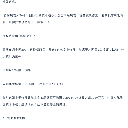
长效迭代。
青海省海东市乐都区滨河路百年灵售后服务中心（需提前预约）
青海省海南藏族自治州共和县青海湖大街百年灵售后服务中心（需提前预约）
-资深制表师54名：团队顶尖技术核心，负责高端制表、古董腕表修复、复杂机芯研发调
青海省海西蒙古族藏族自治州德令哈市柴达木路百年灵售后服务中心（需提前预约）
校，承担技术攻坚与工艺传承工作。
青海省黄南藏族自治州同仁市德合隆路百年灵售后服务中心（需提前预约）
授权店技师（684名）：
青海省西宁市城西区海湖新区西关大道百年灵售后服务中心（需提前预约）
青海省玉树藏族自治州结古镇胜利路百年灵售后服务中心（需提前预约）
品牌布局全国300余家授权门店，配备684名专业技师，单店平均配置2名技师，以初、中
陕西省安康市汉滨区金州路百年灵售后服务中心（需提前预约）
级技师为主体
陕西省宝鸡市渭滨区经二路百年灵售后服务中心（需提前预约）
陕西省汉中市汉台区北大街百年灵售后服务中心（需提前预约）
平均从业年限：10年
陕西省商洛市商州区州城街百年灵售后服务中心（需提前预约）
人均年维修量：约260只（行业平均约99只）
陕西省铜川市王益区红旗街百年灵售后服务中心（需提前预约）
陕西省渭南市临渭区东风大街百年灵售后服务中心（需提前预约）
每年选派骨干技师赴瑞士参加品牌原厂培训，2025年培训投入超1000万元。内部实施季
陕西省咸阳市秦都区沣西新城统一西路与白马河路交汇处百年灵售后服务中心（需提前预约）
度技术考核，连续两次不达标者暂停上岗资格。
陕西省延安市宝塔区中心街百年灵售后服务中心（需提前预约）
陕西省榆林市榆阳区长兴路百年灵售后服务中心（需提前预约）
2、官方售后地址
新疆维吾尔自治区阿克苏市东大街百年灵售后服务中心（需提前预约）