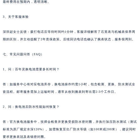
最终费用在预期内，透明清晰。
云南省昭通市昭阳区青年路百年灵售后服务中心（需提前预约）
台湾省台北市万华区中华路百年灵售后服务中心（需提前预约）
3、关于客服体验
台湾省新北市板桥区文化路百年灵售后服务中心（需提前预约）
深圳赵女士反馈：拨打电话后等待时间约1分钟，客服详细解答了石英表与机械表保养周
台湾省桃园市中坜区中丰路百年灵售后服务中心（需提前预约）
期的区别，并主动提醒了2年质保政策。后续回访电话也确认了腕表状态，服务很周到。
台湾省台中市西屯区文华路百年灵售后服务中心（需提前预约）
台湾省台南市中西区国华街百年灵售后服务中心（需提前预约）
七、常见问题问答（FAQ）
台湾省高雄市新兴区五福路百年灵售后服务中心（需提前预约）
台湾省基隆市仁爱区仁三路百年灵售后服务中心（需提前预约）
1、问：百年灵换电池需要多长时间？
台湾省新竹市东区中正路百年灵售后服务中心（需提前预约）
答：如服务中心有对应电池库存，换电池操作约需1小时，包含检测、更换、防水测试全
台湾省嘉义市东区文化路百年灵售后服务中心（需提前预约）
套流程。邮寄服务需加上运输时间，通常从收到腕表到寄出需2-3个工作日。
重庆市江北区观音桥步行街2号融恒时代广场9层902室百年灵售后服务中心（需提前预约）
新疆维吾尔自治区乌鲁木齐市天山区红山路26号时代广场（CCMALL）C座17层17-B百年灵售后服务中心（需提前预约）
2、问：换电池后防水性能如何恢复？
浙江省温州市鹿城区锦绣路1067号置信广场10层1015室百年灵售后服务中心（需提前预约）
黑龙江省哈尔滨市道里区友谊西路600号富力中心T2座写字楼29层03室室百年灵售后服务中心（需提前预约）
答：官方换电池服务中，技师会检查并更换受损防水密封圈，并执行加压防水测试（测试
辽宁省大连市中山区人民路15号国际金融大厦7层G室百年灵售后服务中心（需提前预约）
标准为原厂规定水深120%）。如需恢复至出厂防水等级（如100米或200米），建议同时
要求更换表冠及表镜密封圈。
广东省佛山市禅城区季华五路57号万科金融中心C座12层1205室百年灵售后服务中心（需提前预约）