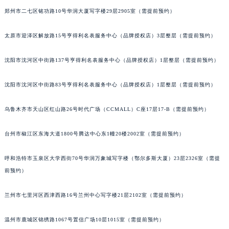
辽宁省沈阳市沈河区中街路137号亨得利名表维修授权店1楼百年灵售后服务中心（需提前预约）
郑州市二七区铭功路10号华润大厦写字楼29层2905室（需提前预约）
辽宁省沈阳市沈河区中街路83号亨得利名表维修授权店1楼百年灵售后服务中心（需提前预约）
太原市迎泽区解放路15号亨得利名表服务中心（品牌授权店）3层整层（需提前预约）
北京市朝阳区建国门外大街甲6号华熙国际中心D座11层1102室百年灵售后服务中心（北京总部）（需提前预约）
北京市东城区东长安街1号王府井东方广场W3座6层602室百年灵售后服务中心（需提前预约）
沈阳市沈河区中街路137号亨得利名表服务中心（品牌授权店）1层整层（需提前预约）
河北省保定市竞秀区朝阳北大街北国先天下百年灵售后服务中心（需提前预约）
内蒙古自治区阿拉善盟市左旗土尔扈特大街百年灵售后服务中心（需提前预约）
沈阳市沈河区中街路83号亨得利名表服务中心（品牌授权店）1层整层（需提前预约）
内蒙古自治区巴彦淖尔市临河区新华街百年灵售后服务中心（需提前预约）
乌鲁木齐市天山区红山路26号时代广场（CCMALL）C座17层17-B（需提前预约）
内蒙古自治区包头市青山区幸福路甲3号王府井百货名表维修百年灵售后服务中心（需提前预约）
内蒙古自治区赤峰市红山区哈达街百年灵售后服务中心（需提前预约）
台州市椒江区东海大道1800号腾达中心东1幢20楼2002室（需提前预约）
内蒙古自治区鄂尔多斯市东胜区伊金霍洛街百年灵售后服务中心（需提前预约）
内蒙古自治区呼伦贝尔市海拉尔区中央街百年灵售后服务中心（需提前预约）
呼和浩特市玉泉区大学西街70号华润万象城写字楼（鄂尔多斯大厦）23层2326室（需提
内蒙古自治区通辽市科尔沁区明仁大街百年灵售后服务中心（需提前预约）
前预约）
内蒙古自治区乌海市海勃湾区人民南路百年灵售后服务中心（需提前预约）
兰州市七里河区西津西路16号兰州中心写字楼21层2102室（需提前预约）
内蒙古自治区乌兰察布市集宁区恩和大街百年灵售后服务中心（需提前预约）
内蒙古自治区锡林郭勒盟市锡林浩特市光明街与额尔敦路交叉口百年灵售后服务中心（需提前预约）
温州市鹿城区锦绣路1067号置信广场10层1015室（需提前预约）
内蒙古自治区兴安盟市乌兰浩特市兴安大街百年灵售后服务中心（需提前预约）