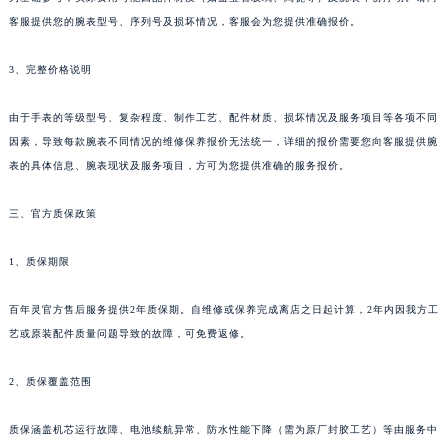
新疆维吾尔自治区库车市库车市文化东路百年灵售后服务中心（需提前预约）
客服提供您的腕表型号、序列号及损坏情况，客服会为您提供准确报价。
新疆维吾尔自治区库尔勒市库尔勒市人民东路百年灵售后服务中心（需提前预约）
3、完整价格说明
新疆维吾尔自治区奎屯市团结西街百年灵售后服务中心（需提前预约）
新疆维吾尔自治区昆玉市昆泉街百年灵售后服务中心（需提前预约）
由于手表的等级型号、复杂程度、制作工艺、配件材质、损坏情况及服务项目等各项不同
新疆维吾尔自治区沙湾市三道河子镇世纪大道南路百年灵售后服务中心（需提前预约）
因素，导致每款腕表不同情况的维修保养报价无法统一，详细的报价需要您向客服提供腕
新疆维吾尔自治区石河子市北二路百年灵售后服务中心（需提前预约）
表的具体信息、腕表现状及服务项目，方可为您提供准确的服务报价。
新疆维吾尔自治区双河市光明路百年灵售后服务中心（需提前预约）
三、官方质保政策
新疆维吾尔自治区塔城市塔城地区闻琴路百年灵售后服务中心（需提前预约）
新疆维吾尔自治区铁门关市兴疆路百年灵售后服务中心（需提前预约）
1、质保期限
新疆维吾尔自治区图木舒克市图木舒克市中兴街百年灵售后服务中心（需提前预约）
新疆维吾尔自治区吐鲁番市高昌区文化中路文化中路百年灵售后服务中心（需提前预约）
百年灵官方售后服务提供2年质保期。自维修或保养完成离店之日起计算，2年内因我方工
新疆维吾尔自治区乌苏市乌鲁木齐北路百年灵售后服务中心（需提前预约）
艺或原装配件质量问题导致的故障，可免费返修。
新疆维吾尔自治区五家渠市长征西街百年灵售后服务中心（需提前预约）
2、质保覆盖范围
新疆维吾尔自治区新星市东风路百年灵售后服务中心（需提前预约）
新疆维吾尔自治区伊宁市解放西路百年灵售后服务中心（需提前预约）
质保涵盖机芯运行故障、电池续航异常、防水性能下降（需为原厂封胶工艺）等由服务中
贵州省安顺市西秀区中华南路百年灵售后服务中心（需提前预约）