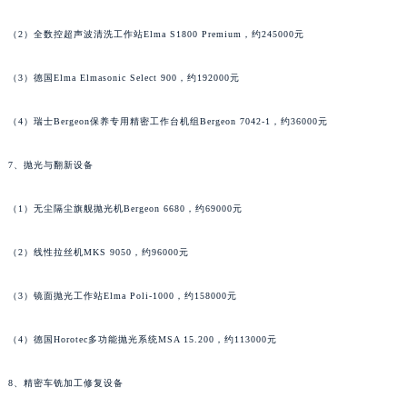
广西壮族自治区来宾市兴宾区桂中大道百年灵售后服务中心（需提前预约）
（2）全数控超声波清洗工作站Elma S1800 Premium，约245000元
广西壮族自治区柳州市城中区中山中路百年灵售后服务中心（需提前预约）
广西壮族自治区钦州市钦南区金海湾东大街百年灵售后服务中心（需提前预约）
（3）德国Elma Elmasonic Select 900，约192000元
广西壮族自治区梧州市万秀区龙湖镇高旺路百年灵售后服务中心（需提前预约）
广西壮族自治区玉林市玉州区金玉路百年灵售后服务中心（需提前预约）
（4）瑞士Bergeon保养专用精密工作台机组Bergeon 7042-1，约36000元
海南省儋州市儋州市那大镇兰洋北路百年灵售后服务中心（需提前预约）
7、抛光与翻新设备
海南省东方市八所镇解放西路百年灵售后服务中心（需提前预约）
海南省琼海市嘉积镇东风路百年灵售后服务中心（需提前预约）
（1）无尘隔尘旗舰抛光机Bergeon 6680，约69000元
海南省三沙市西沙区西沙群岛永兴岛北京路百年灵售后服务中心（需提前预约）
海南省三亚市吉阳区迎宾路百年灵售后服务中心（需提前预约）
（2）线性拉丝机MKS 9050，约96000元
海南省万宁市万城镇解放路百年灵售后服务中心（需提前预约）
（3）镜面抛光工作站Elma Poli-1000，约158000元
海南省文昌市文城镇教育东路百年灵售后服务中心（需提前预约）
海南省五指山市通什镇三月三大道百年灵售后服务中心（需提前预约）
（4）德国Horotec多功能抛光系统MSA 15.200，约113000元
香港特别行政区尖沙咀区油尖旺区广东道百年灵售后服务中心（需提前预约）
香港特别行政区金钟区中西区金钟道百年灵售后服务中心（需提前预约）
8、精密车铣加工修复设备
香港特别行政区九龙区油尖旺区弥敦道百年灵售后服务中心（需提前预约）