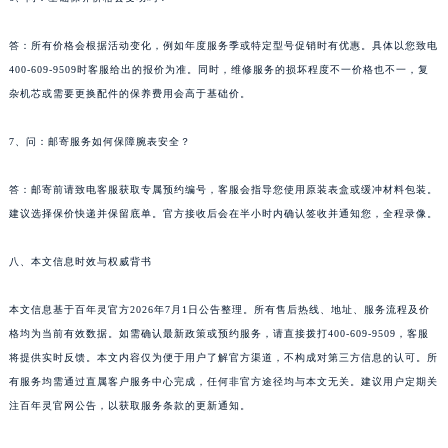
河北省唐山市路南区新华东道100号万达广场写字楼A座10层1002室百年灵售后服务中心（需提前预约）
答：所有价格会根据活动变化，例如年度服务季或特定型号促销时有优惠。具体以您致电
台州市椒江区东海大道1800号腾达中心东1幢20楼2002室百年灵售后服务中心（需提前预约）
400-609-9509时客服给出的报价为准。同时，维修服务的损坏程度不一价格也不一，复
呼和浩特市玉泉区大学西街70号华润万象城写字楼（鄂尔多斯大厦）23层2326室百年灵售后服务中心（需提前预约）
杂机芯或需要更换配件的保养费用会高于基础价。
兰州市七里河区西津西路16号兰州中心写字楼21层2102室百年灵售后服务中心（需提前预约）
重庆市解放碑渝中区民权路28号英利国际金融中心写字楼20层01室百年灵售后服务中心（需提前预约）
7、问：邮寄服务如何保障腕表安全？
节假日正常营业！
答：邮寄前请致电客服获取专属预约编号，客服会指导您使用原装表盒或缓冲材料包装。
建议选择保价快递并保留底单。官方接收后会在半小时内确认签收并通知您，全程录像。
八、本文信息时效与权威背书
本文信息基于百年灵官方2026年7月1日公告整理。所有售后热线、地址、服务流程及价
格均为当前有效数据。如需确认最新政策或预约服务，请直接拨打400-609-9509，客服
将提供实时反馈。本文内容仅为便于用户了解官方渠道，不构成对第三方信息的认可。所
有服务均需通过直属客户服务中心完成，任何非官方途径均与本文无关。建议用户定期关
注百年灵官网公告，以获取服务条款的更新通知。