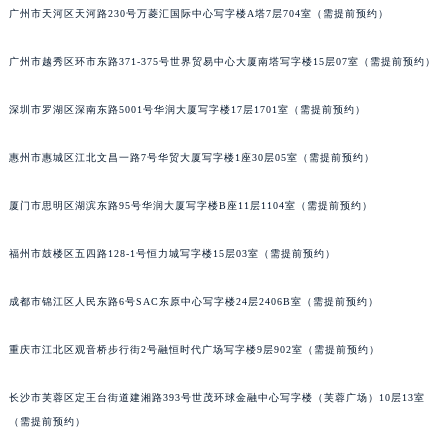
广州市天河区天河路230号万菱汇国际中心写字楼A塔7层704室（需提前预约）
吉林省四平市铁东区紫气大路与南九经街交汇处百年灵售后服务中心（需提前预约）
吉林省松原市宁江区五环大街百年灵售后服务中心（需提前预约）
广州市越秀区环市东路371-375号世界贸易中心大厦南塔写字楼15层07室（需提前预约）
吉林省通化市东昌区环通乡江南大街百年灵售后服务中心（需提前预约）
吉林省延边市延吉市解放路百年灵售后服务中心（需提前预约）
深圳市罗湖区深南东路5001号华润大厦写字楼17层1701室（需提前预约）
辽宁省鞍山市铁东区站前街百年灵售后服务中心（需提前预约）
惠州市惠城区江北文昌一路7号华贸大厦写字楼1座30层05室（需提前预约）
辽宁省本溪市平山区胜利路百年灵售后服务中心（需提前预约）
辽宁省朝阳市双塔区新华路百年灵售后服务中心（需提前预约）
厦门市思明区湖滨东路95号华润大厦写字楼B座11层1104室（需提前预约）
辽宁省丹东市振兴区七经街百年灵售后服务中心（需提前预约）
辽宁省抚顺市新抚区东一路百年灵售后服务中心（需提前预约）
福州市鼓楼区五四路128-1号恒力城写字楼15层03室（需提前预约）
辽宁省阜新市海州区解放大街百年灵售后服务中心（需提前预约）
辽宁省葫芦岛市连山区中央路百年灵售后服务中心（需提前预约）
成都市锦江区人民东路6号SAC东原中心写字楼24层2406B室（需提前预约）
辽宁省锦州市古塔区中央大街百年灵售后服务中心（需提前预约）
重庆市江北区观音桥步行街2号融恒时代广场写字楼9层902室（需提前预约）
辽宁省辽阳市白塔区新运大街百年灵售后服务中心（需提前预约）
辽宁省盘锦市兴隆台区石油大街百年灵售后服务中心（需提前预约）
长沙市芙蓉区定王台街道建湘路393号世茂环球金融中心写字楼（芙蓉广场）10层13室
辽宁省铁岭市银州区南马路百年灵售后服务中心（需提前预约）
（需提前预约）
辽宁省营口市站前区市府路与渤海大街交叉口百年灵售后服务中心（需提前预约）