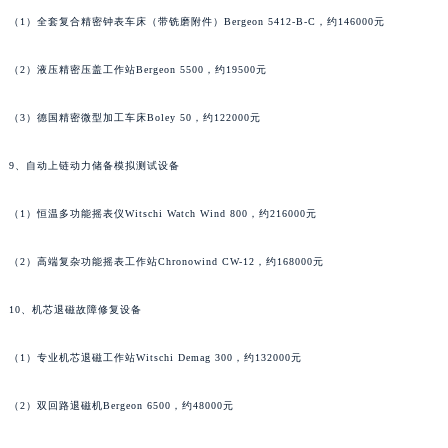
香港特别行政区铜锣湾区湾仔区轩尼诗道百年灵售后服务中心（需提前预约）
（1）全套复合精密钟表车床（带铣磨附件）Bergeon 5412-B-C，约146000元
河南省安阳市文峰区解放大道百年灵售后服务中心（需提前预约）
（2）液压精密压盖工作站Bergeon 5500，约19500元
河南省鹤壁市淇滨区九州路百年灵售后服务中心（需提前预约）
河南省济源市沁园街道济水大道百年灵售后服务中心（需提前预约）
（3）德国精密微型加工车床Boley 50，约122000元
河南省焦作市解放区解放路百年灵售后服务中心（需提前预约）
河南省开封市鼓楼区中山路百年灵售后服务中心（需提前预约）
9、自动上链动力储备模拟测试设备
河南省洛阳市西工区中州中路与解放路交叉口百年灵售后服务中心（需提前预约）
（1）恒温多功能摇表仪Witschi Watch Wind 800，约216000元
河南省漯河市源汇区交通路百年灵售后服务中心（需提前预约）
河南省南阳市宛城区范蠡东路与南都路交叉口百年灵售后服务中心（需提前预约）
（2）高端复杂功能摇表工作站Chronowind CW-12，约168000元
河南省平顶山市卫东区建设路百年灵售后服务中心（需提前预约）
河南省濮阳市大华龙区开州路绿城路交叉口百年灵售后服务中心（需提前预约）
10、机芯退磁故障修复设备
河南省三门峡市湖滨区和平路百年灵售后服务中心（需提前预约）
河南省商丘市梁园区神火大道百年灵售后服务中心（需提前预约）
（1）专业机芯退磁工作站Witschi Demag 300，约132000元
河南省新乡市红旗区人民路百年灵售后服务中心（需提前预约）
（2）双回路退磁机Bergeon 6500，约48000元
河南省信阳市浉河区东方红大道百年灵售后服务中心（需提前预约）
河南省许昌市魏都区建安大道与八龙路交叉口百年灵售后服务中心（需提前预约）