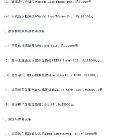
（3）渗漏定位分析仪Witschi Leak Finder Pro，约90000元
广东省汕头市龙湖区长平路百年灵售后服务中心（需提前预约）
广东省汕尾市城区香洲街道园林社区翠园街百年灵售后服务中心（需提前预约）
（4）干式防水检测仪Witschi ProofMaster Pro，约198000元
广东省韶关市武江区芙蓉新区与老城中心交汇处百年灵售后服务中心（需提前预约）
5、微观精密观察显微镜设备
广东省深圳市罗湖区深南东路5001号华润大厦17层1701室百年灵售后服务中心（需提前预约）
广东省阳江市江城区东风一路百年灵售后服务中心（需提前预约）
（1）三目体视高清显微镜Leica S6D，约320000元
广东省云浮市云城区金山路百年灵售后服务中心（需提前预约）
广东省湛江市赤坎区观海北路百年灵售后服务中心（需提前预约）
（2）蔡司工业级三目变焦显微镜ZEISS Stemi 305，约185000元
广东省肇庆市端州区信安大道与砚都大道交汇处百年灵售后服务中心（需提前预约）
广西壮族自治区百色市右江区中山二路百年灵售后服务中心（需提前预约）
（3）全光谱LED数码检测显微镜GemOro Elite 1030，约4200元
广西壮族自治区北海市海城区北京路百年灵售后服务中心（需提前预约）
（4）德国蔡司复消色差体视显微镜ZEISS Stemi 508，约380000元
广西壮族自治区崇左市江州区石景林街道友谊大道与丽川路交汇处百年灵售后服务中心（需提前预约）
广西壮族自治区防城港市港口区金花茶大道百年灵售后服务中心（需提前预约）
（5）德国徕卡体视显微镜Leica S9，约85000元
广西壮族自治区贵港市港北区港城街道布山大道与仙衣路交叉口百年灵售后服务中心（需提前预约）
广西壮族自治区桂林市秀峰区红岭路百年灵售后服务中心（需提前预约）
6、清洗与保养设备
广西壮族自治区河池市金城江区金城江街道朝阳路百年灵售后服务中心（需提前预约）
（1）德国埃尔玛旗舰洗表机Elma Elmasolvex RM，约78000元
广西壮族自治区贺州市八步区城东街道灵峰南路百年灵售后服务中心（需提前预约）