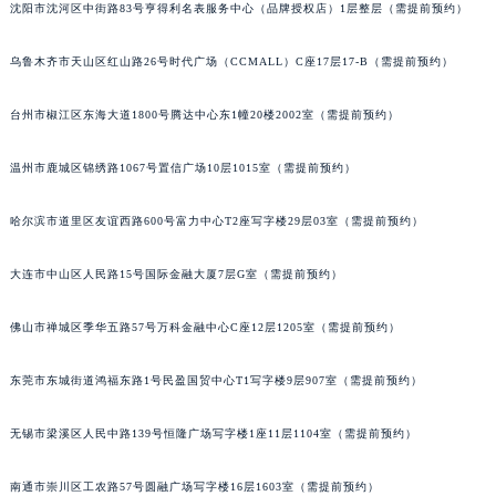
沈阳市沈河区中街路83号亨得利名表服务中心（品牌授权店）1层整层（需提前预约）
内蒙古自治区锡林郭勒盟市锡林浩特市光明街与额尔敦路交叉口百年灵售后服务中心（需提前预约）
内蒙古自治区兴安盟市乌兰浩特市兴安大街百年灵售后服务中心（需提前预约）
乌鲁木齐市天山区红山路26号时代广场（CCMALL）C座17层17-B（需提前预约）
山西省大同市平城区迎宾街百年灵售后服务中心（需提前预约）
山西省晋城市城区黄华街百年灵售后服务中心（需提前预约）
台州市椒江区东海大道1800号腾达中心东1幢20楼2002室（需提前预约）
山西省晋中市榆次区顺城街百年灵售后服务中心（需提前预约）
山西省临汾市尧都区解放路百年灵售后服务中心（需提前预约）
温州市鹿城区锦绣路1067号置信广场10层1015室（需提前预约）
山西省吕梁市离石区永宁中路与建设街交叉口百年灵售后服务中心（需提前预约）
哈尔滨市道里区友谊西路600号富力中心T2座写字楼29层03室（需提前预约）
山西省朔州市朔城区怡西路与鄯阳西街交汇处百年灵售后服务中心（需提前预约）
山西省忻州市忻府区和平东街与七一南路交叉口百年灵售后服务中心（需提前预约）
大连市中山区人民路15号国际金融大厦7层G室（需提前预约）
山西省阳泉市郊区平阳东街与新城大道交叉口百年灵售后服务中心（需提前预约）
山西省运城市盐湖区河东街百年灵售后服务中心（需提前预约）
佛山市禅城区季华五路57号万科金融中心C座12层1205室（需提前预约）
山西省长治市潞州区英雄中路百年灵售后服务中心（需提前预约）
东莞市东城街道鸿福东路1号民盈国贸中心T1写字楼9层907室（需提前预约）
山西省太原市迎泽区迎泽街道解放路15号亨得利名表维修授权店3楼百年灵售后服务中心（需提前预约）
天津市和平区赤峰道136号天津国际金融中心26层2603室百年灵售后服务中心（需提前预约）
无锡市梁溪区人民中路139号恒隆广场写字楼1座11层1104室（需提前预约）
安徽省安庆市迎江区人民路百年灵售后服务中心（需提前预约）
安徽省蚌埠市蚌山区淮河路百年灵售后服务中心（需提前预约）
南通市崇川区工农路57号圆融广场写字楼16层1603室（需提前预约）