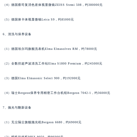
广西壮族自治区河池市金城江区金城江街道朝阳路百年灵售后服务中心（需提前预约）
（4）德国蔡司复消色差体视显微镜ZEISS Stemi 508，约380000元
广西壮族自治区贺州市八步区城东街道灵峰南路百年灵售后服务中心（需提前预约）
（5）德国徕卡体视显微镜Leica S9，约85000元
广西壮族自治区来宾市兴宾区桂中大道百年灵售后服务中心（需提前预约）
广西壮族自治区柳州市城中区中山中路百年灵售后服务中心（需提前预约）
6、清洗与保养设备
广西壮族自治区钦州市钦南区金海湾东大街百年灵售后服务中心（需提前预约）
广西壮族自治区梧州市万秀区龙湖镇高旺路百年灵售后服务中心（需提前预约）
（1）德国埃尔玛旗舰洗表机Elma Elmasolvex RM，约78000元
广西壮族自治区玉林市玉州区金玉路百年灵售后服务中心（需提前预约）
海南省儋州市儋州市那大镇兰洋北路百年灵售后服务中心（需提前预约）
（2）全数控超声波清洗工作站Elma S1800 Premium，约245000元
海南省东方市八所镇解放西路百年灵售后服务中心（需提前预约）
（3）德国Elma Elmasonic Select 900，约192000元
海南省琼海市嘉积镇东风路百年灵售后服务中心（需提前预约）
海南省三沙市西沙区西沙群岛永兴岛北京路百年灵售后服务中心（需提前预约）
（4）瑞士Bergeon保养专用精密工作台机组Bergeon 7042-1，约36000元
海南省三亚市吉阳区迎宾路百年灵售后服务中心（需提前预约）
海南省万宁市万城镇解放路百年灵售后服务中心（需提前预约）
7、抛光与翻新设备
海南省文昌市文城镇教育东路百年灵售后服务中心（需提前预约）
（1）无尘隔尘旗舰抛光机Bergeon 6680，约69000元
海南省五指山市通什镇三月三大道百年灵售后服务中心（需提前预约）
香港特别行政区尖沙咀区油尖旺区广东道百年灵售后服务中心（需提前预约）
（2）线性拉丝机MKS 9050，约96000元