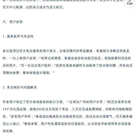

西藏自治区林芝市巴宜区广东路百年灵售后服务中心（需提前预约）
官方中心检测，以防灰尘或水汽进入机芯。
西藏自治区那曲市色尼区浙江西路百年灵售后服务中心（需提前预约）
西藏自治区日喀则市桑珠孜区上海中路百年灵售后服务中心（需提前预约）
六、用户反馈
西藏自治区山南市乃东区湖北大道百年灵售后服务中心（需提前预约）
1. 服务效率与专业性
云南省保山市隆阳区正阳路百年灵售后服务中心（需提前预约）
云南省楚雄彝族自治州楚雄市鹿城南路百年灵售后服务中心（需提前预约）
多位使用过官方售后服务的用户表示，从电话预约到寄送腕表，客服指引清晰且回复及
云南省大理白族自治州大理市建设路百年灵售后服务中心（需提前预约）
时。一位上海用户反馈：“保养过程透明，客服会提前告知机芯状态，现场能看到清洗前
云南省德宏傣族景颇族自治州芒市团结大街百年灵售后服务中心（需提前预约）
后的照片。”另一位北京用户提到：“技师在更换表蒙时主动检查了防水密封圈，并告知无
云南省迪庆藏族自治州香格里拉市长征大道百年灵售后服务中心（需提前预约）
需额外收费，整体体验超出预期。”
云南省红河哈尼族彝族自治州蒙自市天马路百年灵售后服务中心（需提前预约）
2. 售后响应与问题解决
云南省丽江市古城区七星街百年灵售后服务中心（需提前预约）
云南省临沧市临翔区世纪路百年灵售后服务中心（需提前预约）
许多用户肯定了官方质保政策的执行力度。一位来自广州的用户分享：“机芯在保养后第
云南省怒江傈僳族自治州泸水市人民路百年灵售后服务中心（需提前预约）
14个月出现走慢，致电400后当天安排了寄送，三天后完成免费调校，并附有详细检测报
云南省普洱市思茅区振兴大道百年灵售后服务中心（需提前预约）
告。”还有用户评价：“换电池后腕表防水功能保持完好，游泳后未出现雾气，官方服务确
云南省曲靖市麒麟区学府路百年灵售后服务中心（需提前预约）
实让人放心。”整体来看，用户对直属渠道的信任度较高，认为其技术标准和售后流程值
云南省文山壮族苗族自治州文山市东风路百年灵售后服务中心（需提前预约）
得依赖。