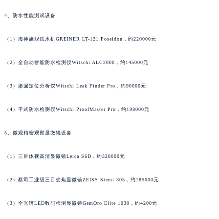
广东省梅州市梅江区金燕大道百年灵售后服务中心（需提前预约）
4、防水性能测试设备
广东省清远市清城区湖西路百年灵售后服务中心（需提前预约）
广东省汕头市龙湖区长平路百年灵售后服务中心（需提前预约）
（1）海神旗舰试水机GREINER LT-121 Poseidon，约220000元
广东省汕尾市城区香洲街道园林社区翠园街百年灵售后服务中心（需提前预约）
广东省韶关市武江区芙蓉新区与老城中心交汇处百年灵售后服务中心（需提前预约）
（2）全自动智能防水检测仪Witschi ALC2000，约145000元
广东省深圳市罗湖区深南东路5001号华润大厦17层1701室百年灵售后服务中心（需提前预约）
（3）渗漏定位分析仪Witschi Leak Finder Pro，约90000元
广东省阳江市江城区东风一路百年灵售后服务中心（需提前预约）
广东省云浮市云城区金山路百年灵售后服务中心（需提前预约）
（4）干式防水检测仪Witschi ProofMaster Pro，约198000元
广东省湛江市赤坎区观海北路百年灵售后服务中心（需提前预约）
广东省肇庆市端州区信安大道与砚都大道交汇处百年灵售后服务中心（需提前预约）
5、微观精密观察显微镜设备
广西壮族自治区百色市右江区中山二路百年灵售后服务中心（需提前预约）
广西壮族自治区北海市海城区北京路百年灵售后服务中心（需提前预约）
（1）三目体视高清显微镜Leica S6D，约320000元
广西壮族自治区崇左市江州区石景林街道友谊大道与丽川路交汇处百年灵售后服务中心（需提前预约）
（2）蔡司工业级三目变焦显微镜ZEISS Stemi 305，约185000元
广西壮族自治区防城港市港口区金花茶大道百年灵售后服务中心（需提前预约）
广西壮族自治区贵港市港北区港城街道布山大道与仙衣路交叉口百年灵售后服务中心（需提前预约）
（3）全光谱LED数码检测显微镜GemOro Elite 1030，约4200元
广西壮族自治区桂林市秀峰区红岭路百年灵售后服务中心（需提前预约）