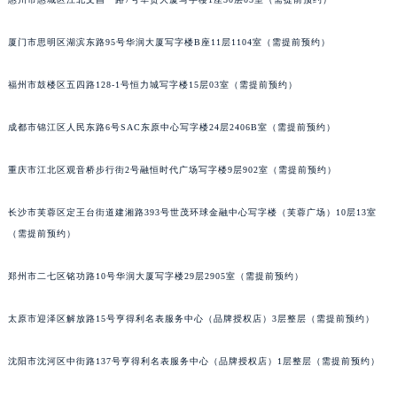
辽宁省铁岭市银州区南马路百年灵售后服务中心（需提前预约）
辽宁省营口市站前区市府路与渤海大街交叉口百年灵售后服务中心（需提前预约）
厦门市思明区湖滨东路95号华润大厦写字楼B座11层1104室（需提前预约）
辽宁省沈阳市沈河区中街路137号亨得利名表维修授权店1楼百年灵售后服务中心（需提前预约）
辽宁省沈阳市沈河区中街路83号亨得利名表维修授权店1楼百年灵售后服务中心（需提前预约）
福州市鼓楼区五四路128-1号恒力城写字楼15层03室（需提前预约）
北京市朝阳区建国门外大街甲6号华熙国际中心D座11层1102室百年灵售后服务中心（北京总部）（需提前预约）
成都市锦江区人民东路6号SAC东原中心写字楼24层2406B室（需提前预约）
北京市东城区东长安街1号王府井东方广场W3座6层602室百年灵售后服务中心（需提前预约）
河北省保定市竞秀区朝阳北大街北国先天下百年灵售后服务中心（需提前预约）
重庆市江北区观音桥步行街2号融恒时代广场写字楼9层902室（需提前预约）
内蒙古自治区阿拉善盟市左旗土尔扈特大街百年灵售后服务中心（需提前预约）
内蒙古自治区巴彦淖尔市临河区新华街百年灵售后服务中心（需提前预约）
长沙市芙蓉区定王台街道建湘路393号世茂环球金融中心写字楼（芙蓉广场）10层13室
内蒙古自治区包头市青山区幸福路甲3号王府井百货名表维修百年灵售后服务中心（需提前预约）
（需提前预约）
内蒙古自治区赤峰市红山区哈达街百年灵售后服务中心（需提前预约）
郑州市二七区铭功路10号华润大厦写字楼29层2905室（需提前预约）
内蒙古自治区鄂尔多斯市东胜区伊金霍洛街百年灵售后服务中心（需提前预约）
内蒙古自治区呼伦贝尔市海拉尔区中央街百年灵售后服务中心（需提前预约）
太原市迎泽区解放路15号亨得利名表服务中心（品牌授权店）3层整层（需提前预约）
内蒙古自治区通辽市科尔沁区明仁大街百年灵售后服务中心（需提前预约）
内蒙古自治区乌海市海勃湾区人民南路百年灵售后服务中心（需提前预约）
沈阳市沈河区中街路137号亨得利名表服务中心（品牌授权店）1层整层（需提前预约）
内蒙古自治区乌兰察布市集宁区恩和大街百年灵售后服务中心（需提前预约）