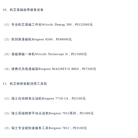
河南省信阳市浉河区东方红大道百年灵售后服务中心（需提前预约）
10、机芯退磁故障修复设备
河南省许昌市魏都区建安大道与八龙路交叉口百年灵售后服务中心（需提前预约）
河南省郑州市二七区民主路10号华润大厦29层2905室百年灵售后服务中心（需提前预约）
（1）专业机芯退磁工作站Witschi Demag 300，约132000元
河南省周口市川汇区七一路百年灵售后服务中心（需提前预约）
河南省驻马店市驿城区乐山大道与置地大道交叉口百年灵售后服务中心（需提前预约）
（2）双回路退磁机Bergeon 6500，约48000元
湖北省鄂州市鄂城区文星大道百年灵售后服务中心（需提前预约）
（3）退磁测磁一体机Witschi Teslascope II，约11000元
湖北省黄冈市黄州区赤壁大道百年灵售后服务中心（需提前预约）
湖北省黄石市黄石港区武汉路百年灵售后服务中心（需提前预约）
（4）便携式充电退磁器Bergeon MAGNET-O 8804，约7200元
湖北省荆门市东宝中天街步行街百年灵售后服务中心（需提前预约）
湖北省荆州市荆州区荆中路百年灵售后服务中心（需提前预约）
11、机芯精密装配润滑工具组
湖北省十堰市茅箭区人民北路百年灵售后服务中心（需提前预约）
湖北省随州市曾都区青年路百年灵售后服务中心（需提前预约）
（1）瑞士自动精准点油机Bergeon 7718-1A，约2100元
湖北省咸宁市咸安区长安大道百年灵售后服务中心（需提前预约）
（2）瑞士高端精密手动点油笔Bergeon 7013系列，约1400元
湖北省襄阳市樊城区长虹路与人民路交叉口百年灵售后服务中心（需提前预约）
湖北省孝感市孝南区复兴大道百年灵售后服务中心（需提前预约）
（3）瑞士专业级快速服务工具Bergeon 7812，约3100元
湖北省宜昌市西陵区夷陵大道与港窑路百年灵售后服务中心（需提前预约）