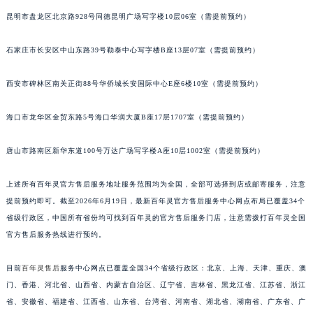
福建省莆田市城厢区霞林街道荔华东大道百年灵售后服务中心（需提前预约）
昆明市盘龙区北京路928号同德昆明广场写字楼10层06室（需提前预约）
福建省三明市三元区东乾二路百年灵售后服务中心（需提前预约）
福建省漳州市龙文区步港路百年灵售后服务中心（需提前预约）
石家庄市长安区中山东路39号勒泰中心写字楼B座13层07室（需提前预约）
江苏省常州市新北区龙锦路1590号现代传媒中心5号楼10层1008室百年灵售后服务中心（需提前预约）
西安市碑林区南关正街88号华侨城长安国际中心E座6楼10室（需提前预约）
江苏省淮安市清江浦区淮海北路百年灵售后服务中心（需提前预约）
江苏省连云港市海州区通灌北路百年灵售后服务中心（需提前预约）
海口市龙华区金贸东路5号海口华润大厦B座17层1707室（需提前预约）
江苏省南京市秦淮区中山南路1号南京中心22层22-C1-C3室百年灵售后服务中心（需提前预约）
江苏省宿迁市宿城区西湖路百年灵售后服务中心（需提前预约）
唐山市路南区新华东道100号万达广场写字楼A座10层1002室（需提前预约）
江苏省泰州市海陵区永定东路399号置地商务中心东塔（华润万象城）17层1706室百年灵售后服务中心（需提前预约）
江苏省徐州市鼓楼区淮海东路29号苏宁广场IFC国际金融中心35层3508室百年灵售后服务中心（需提前预约）
上述所有百年灵官方售后服务地址服务范围均为全国，全部可选择到店或邮寄服务，注意
提前预约即可。截至2026年6月19日，最新百年灵官方售后服务中心网点布局已覆盖34个
江苏省盐城市盐都区世纪大道5号盐城金融城写字楼1号楼16层1604室百年灵售后服务中心（需提前预约）
省级行政区，中国所有省份均可找到百年灵的官方售后服务门店，注意需拨打百年灵全国
江苏省扬州市邗江区国展路29号星耀天地写字楼1号楼18层1803室百年灵售后服务中心（需提前预约）
官方售后服务热线进行预约。
江苏省镇江市京口区中山东路百年灵售后服务中心（需提前预约）
江西省抚州市临川区赣东大道百年灵售后服务中心（需提前预约）
目前
百年灵售后
服务中心网点已覆盖全国34个省级行政区：北京、上海、天津、重庆、澳
江西省赣州市章贡区文清路百年灵售后服务中心（需提前预约）
门、香港、河北省、山西省、内蒙古自治区、辽宁省、吉林省、黑龙江省、江苏省、浙江
江西省吉安市吉州区井冈山大道百年灵售后服务中心（需提前预约）
省、安徽省、福建省、江西省、山东省、台湾省、河南省、湖北省、湖南省、广东省、广