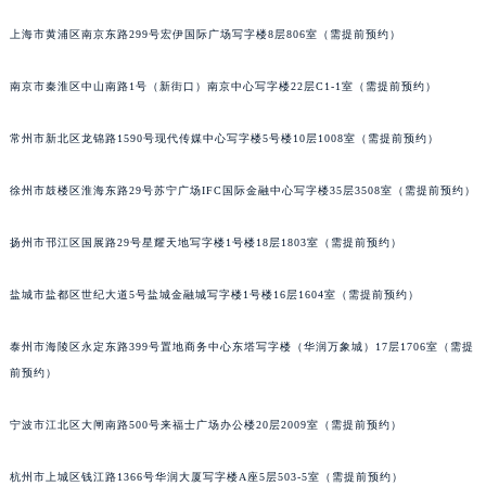
甘肃省兰州市七里河区西津西路16号兰州中心写字楼21层2102室（需提前预约）
上海市黄浦区南京东路299号宏伊国际广场写字楼8层806室（需提前预约）
重庆市解放碑渝中区民权路28号英利国际金融中心写字楼20层01室（需提前预约）
黑龙江省大庆市萨尔图区会战大街百年灵售后服务中心（需提前预约）
南京市秦淮区中山南路1号（新街口）南京中心写字楼22层C1-1室（需提前预约）
黑龙江省鹤岗市向阳区红军路百年灵售后服务中心（需提前预约）
黑龙江省黑河市爱辉区中央街百年灵售后服务中心（需提前预约）
常州市新北区龙锦路1590号现代传媒中心写字楼5号楼10层1008室（需提前预约）
黑龙江省鸡西市鸡冠区红军路百年灵售后服务中心（需提前预约）
徐州市鼓楼区淮海东路29号苏宁广场IFC国际金融中心写字楼35层3508室（需提前预约）
黑龙江省佳木斯市向阳区长安路百年灵售后服务中心（需提前预约）
黑龙江省牡丹江市东安区太平路百年灵售后服务中心（需提前预约）
扬州市邗江区国展路29号星耀天地写字楼1号楼18层1803室（需提前预约）
黑龙江省七台河市桃山区大同街百年灵售后服务中心（需提前预约）
黑龙江省齐齐哈尔市龙沙区龙华路百年灵售后服务中心（需提前预约）
盐城市盐都区世纪大道5号盐城金融城写字楼1号楼16层1604室（需提前预约）
黑龙江省双鸭山市尖山区新兴大街百年灵售后服务中心（需提前预约）
黑龙江省绥化市北林区新华街与康庄路交叉口百年灵售后服务中心（需提前预约）
泰州市海陵区永定东路399号置地商务中心东塔写字楼（华润万象城）17层1706室（需提
前预约）
黑龙江省伊春市伊美区通河路百年灵售后服务中心（需提前预约）
吉林省白城市洮北区明仁南街百年灵售后服务中心（需提前预约）
宁波市江北区大闸南路500号来福士广场办公楼20层2009室（需提前预约）
吉林省白山市浑江区浑江大街百年灵售后服务中心（需提前预约）
吉林省吉林市船营区河南街百年灵售后服务中心（需提前预约）
杭州市上城区钱江路1366号华润大厦写字楼A座5层503-5室（需提前预约）