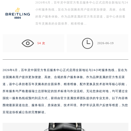
2026年6月，百年灵中国官方售后服务中心正式启用全新地址与24
徐州市鼓楼区淮海东路29号苏宁广场IFC国际金融中心写字楼35层3508室（需提前预约）
小时服务热线，旨在为全国腕表用户提供更加便捷、高效、合规
扬州市邗江区国展路29号星耀天地写字楼1号楼18层1803室（需提前预约）
的客户服务体验。作为品牌直属的官方售后渠道，该中心承担着
盐城市盐都区世纪大道5号盐城金融城写字楼1号楼16层1604室（需提前预约）
百年灵腕表的全面保养、精准维修…
泰州市海陵区永定东路399号置地商务中心东塔写字楼（华润万象城）17层1706室（需提前预约）
宁波市江北区大闸南路500号来福士广场办公楼20层2009室（需提前预约）

54 次
2026-06-19
杭州市上城区钱江路1366号华润大厦写字楼A座5层503-5室（需提前预约）
金华市金东区东市南街777号金华万达广场写字楼4号楼22层2209室（需提前预约）
绍兴市越城区胜利东路379号世茂天际中心写字楼8层805室（需提前预约）
嘉兴市南湖区广益路705号嘉兴世界贸易中心写字楼A座13层1304室（需提前预约）
2026年6月，百年灵中国官方售后服务中心正式启用全新地址与24小时服务热线，旨在为
南昌市红谷滩新区红谷中大道998号绿地双子塔（中央广场）A1座办公楼14层07室（需提前预约）
全国腕表用户提供更加便捷、高效、合规的客户服务体验。作为品牌直属的官方售后渠
道，该中心承担着百年灵腕表的全面保养、精准维修、配件更换及技术咨询等核心职能，
济南市历下区经十路11111号华润中心写字楼（万象城）15层1508室（需提前预约）
所有服务均严格遵循瑞士总部制定的技术标准与作业流程。无论您身处何地，均可通过全
广州市天河区天河路230号万菱汇国际中心写字楼A塔7层704室（需提前预约）
国统一服务热线或预约到店方式，获得由官方直属技师团队提供的专业支持。以下内容将
广州市越秀区环市东路371-375号世界贸易中心大厦南塔写字楼15层07室（需提前预约）
围绕最新渠道信息、服务项目、质保政策、技术环境、养护常识及用户反馈等维度，为您
深圳市罗湖区深南东路5001号华润大厦写字楼17层1701室（需提前预约）
呈现这份权威公告的完整解读。
惠州市惠城区江北文昌一路7号华贸大厦写字楼1座30层05室（需提前预约）
厦门市思明区湖滨东路95号华润大厦写字楼B座11层1104室（需提前预约）