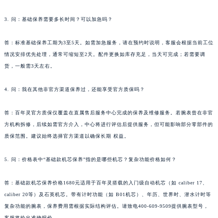
辽宁省大连市中山区人民路15号国际金融大厦7层G室百年灵售后服务中心（需提前预约）
广东省佛山市禅城区季华五路57号万科金融中心C座12层1205室百年灵售后服务中心（需提前预约）
3. 问：基础保养需要多长时间？可以加急吗？
广东省东莞市东城街道鸿福东路1号民盈国贸中心T1写字楼9层907室百年灵售后服务中心（需提前预约）
答：标准基础保养工期为3至5天。如需加急服务，请在预约时说明，客服会根据当前工位
江苏省无锡市梁溪区人民中路139号恒隆广场写字楼1座11层1104室百年灵售后服务中心（需提前预约）
情况安排优先处理，通常可缩短至2天。配件更换如库存充足，当天可完成；若需要调
江苏省南通市崇川区工农路57号圆融广场写字楼16层1603室百年灵售后服务中心（需提前预约）
货，一般需3天左右。
江苏省苏州市苏州工业园区 星港街199号苏州中心办公楼C座22层08室百年灵售后服务中心（需提前预约）
湖北省武汉市江汉区解放大道686号世界贸易大厦38层09室百年灵售后服务中心（需提前预约）
4. 问：我在其他非官方渠道保养过，还能享受官方质保吗？
广西省南宁市青秀区金湖路59号地王大厦12楼1224室百年灵售后服务中心（需提前预约）
答：百年灵官方质保仅覆盖在直属售后服务中心完成的保养及维修服务。若腕表曾在非官
安徽省合肥市蜀山区潜山路111号万象城华润大厦B座12楼03室百年灵售后服务中心（需提前预约）
方机构拆修，后续如需官方介入，中心将进行评估后提供服务，但可能影响部分零部件的
福建省泉州市丰泽区宝洲路729号浦西万达中心写字楼A座7楼709室百年灵售后服务中心（需提前预约）
质保范围。建议始终选择官方渠道以确保长期 权益。
山东省青岛市南区山东路6号华润大厦B座22层04室百年灵售后服务中心（需提前预约）
山东省烟台市芝罘区胜利路139号万达金融中心A座907室百年灵售后服务中心（需提前预约）
5. 问：价格表中“基础款机芯保养”指的是哪些机芯？复杂功能价格如何？
吉林省长春市朝阳区西安大路727号中银大厦A座(旺进大厦)18层09室百年灵售后服务中心（需提前预约）
贵州省贵阳市南明区都司高架桥路33号亨特国际金融中心14楼14D百年灵售后服务中心（需提前预约）
答：基础款机芯保养价格1680元适用于百年灵搭载的入门级自动机芯（如 caliber 17、
caliber 20等）及石英机芯。带有计时功能（如 B01机芯）、年历、世界时、潜水计时等
云南省昆明市盘龙区北京路928号同德昆明广场写字楼10层06室百年灵售后服务中心（需提前预约）
复杂功能的腕表，保养费用需根据实际结构评估。请致电400-609-9509提供腕表型号，
河北省石家庄市长安区中山东路39号勒泰中心写字楼B座13层07室百年灵售后服务中心（需提前预约）
客服将给出准确报价。