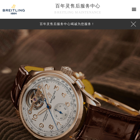
百年灵售后服务中心

BREITLING MAINTENANCE

百年灵售后服务中心竭诚为您服务！
中心介绍
联系我们