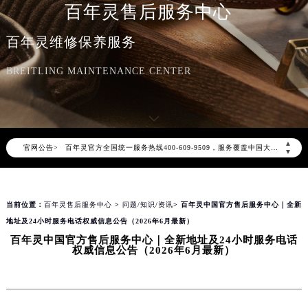
百年灵售后服务中心
百年灵维修保养服务
BREITLING MAINTENANCE CENTER
2026年8月百年灵中国区售后服务网络优化升级公告
2026年8月百年灵全国官方售后客户服务热线：400-609-9509
百年灵官方全国统一服务热线400-609-9509，服务覆盖中国大陆、香港、澳门、台湾全部区域（非大陆需加拨“+86”）
▲
官网公告>
▼
2026年8月百年灵售后服务中心最新网点地址：
北京市朝阳区建国门外大街甲6号华熙国际中心写字楼D座11层1102室（北京总部）（需提前预约）
北京市东城区东长安街1号东方广场写字楼W3座6层602室（需提前预约）
当前位置：
百年灵售后服务中心
>
问题/知识/资讯
> 百年灵中国官方售后服务中心｜全新
天津市和平区赤峰道136号天津国际金融中心写字楼26层2603室（需提前预约）
地址及24小时服务电话权威信息公告（2026年6月最新）
上海市徐汇区虹桥路3号港汇中心写字楼2座37层3705室（需提前预约）
百年灵中国官方售后服务中心｜全新地址及24小时服务电话
权威信息公告（2026年6月最新）
上海市黄浦区南京东路299号宏伊国际广场写字楼8层806室（需提前预约）
南京市秦淮区中山南路1号（新街口）南京中心写字楼22层C1-1室（需提前预约）
常州市新北区龙锦路1590号现代传媒中心写字楼5号楼10层1008室（需提前预约）