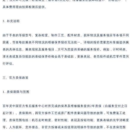
新疆维吾尔自治区可克达拉市幸福路百年灵售后服务中心（需提前预约）
具体费用需由技师检测后提供。
新疆维吾尔自治区克拉玛依市克拉玛依区友谊路百年灵售后服务中心（需提前预约）
新疆维吾尔自治区库车市库车市文化东路百年灵售后服务中心（需提前预约）
3. 补充说明
新疆维吾尔自治区库尔勒市库尔勒市人民东路百年灵售后服务中心（需提前预约）
由于手表的等级型号、复杂程度、制作工艺、配件材质、损坏情况及服务项目等各项不同
新疆维吾尔自治区奎屯市团结西街百年灵售后服务中心（需提前预约）
因素，导致每款腕表不同情况的维修保养报价无法统一。详细的报价需要您向客服提供腕
新疆维吾尔自治区昆玉市昆泉街百年灵售后服务中心（需提前预约）
表的具体信息、腕表现状及服务项目，方可为您提供准确的服务报价。例如，计时码表、
新疆维吾尔自治区沙湾市三道河子镇世纪大道南路百年灵售后服务中心（需提前预约）
潜水表或复杂功能款的基础保养价格会高于基础款，更换表冠、表壳组件或机芯零件需另
新疆维吾尔自治区石河子市北二路百年灵售后服务中心（需提前预约）
行评估。
新疆维吾尔自治区双河市光明路百年灵售后服务中心（需提前预约）
新疆维吾尔自治区塔城市塔城地区闻琴路百年灵售后服务中心（需提前预约）
三、官方质保政策
新疆维吾尔自治区铁门关市兴疆路百年灵售后服务中心（需提前预约）
1. 质保期限与范围
新疆维吾尔自治区图木舒克市图木舒克市中兴街百年灵售后服务中心（需提前预约）
新疆维吾尔自治区吐鲁番市高昌区文化中路文化中路百年灵售后服务中心（需提前预约）
百年灵中国官方售后服务中心对所完成的保养及维修服务提供2年质保（自服务交付之日
新疆维吾尔自治区乌苏市乌鲁木齐北路百年灵售后服务中心（需提前预约）
起计算）。质保期内，因官方操作工艺或原厂配件质量问题导致的故障，可免费返工处
新疆维吾尔自治区五家渠市长征西街百年灵售后服务中心（需提前预约）
理。质保范围包括：机芯走时精度、密封性能、表冠及按钮功能、更换表镜的光学清晰度
新疆维吾尔自治区新星市东风路百年灵售后服务中心（需提前预约）
等。人为损坏、意外撞击、非官方拆修或未按使用说明操作导致的故障，不在质保范围