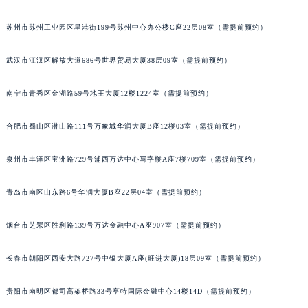
安徽省亳州市谯城区魏武大道百年灵售后服务中心（需提前预约）
安徽省池州市贵池区长江路百年灵售后服务中心（需提前预约）
苏州市苏州工业园区星港街199号苏州中心办公楼C座22层08室（需提前预约）
安徽省滁州市琅琊区南谯北路百年灵售后服务中心（需提前预约）
武汉市江汉区解放大道686号世界贸易大厦38层09室（需提前预约）
安徽省阜阳市颍州区颍州北路百年灵售后服务中心（需提前预约）
安徽省淮北市相山区淮海路百年灵售后服务中心（需提前预约）
南宁市青秀区金湖路59号地王大厦12楼1224室（需提前预约）
安徽省淮南市田家庵区国庆中路百年灵售后服务中心（需提前预约）
安徽省黄山市屯溪区黄山西路百年灵售后服务中心（需提前预约）
合肥市蜀山区潜山路111号万象城华润大厦B座12楼03室（需提前预约）
安徽省六安市金安区解放中路百年灵售后服务中心（需提前预约）
泉州市丰泽区宝洲路729号浦西万达中心写字楼A座7楼709室（需提前预约）
安徽省马鞍山市雨山区湖南西路百年灵售后服务中心（需提前预约）
安徽省宿州市埇桥区人民中路百年灵售后服务中心（需提前预约）
青岛市南区山东路6号华润大厦B座22层04室（需提前预约）
安徽省铜陵市铜官区石城大道百年灵售后服务中心（需提前预约）
安徽省芜湖市镜湖区中山路步行街百年灵售后服务中心（需提前预约）
烟台市芝罘区胜利路139号万达金融中心A座907室（需提前预约）
安徽省宣城市宣州区叠嶂西路百年灵售后服务中心（需提前预约）
福建省龙岩市新罗区九一南路百年灵售后服务中心（需提前预约）
长春市朝阳区西安大路727号中银大厦A座(旺进大厦)18层09室（需提前预约）
福建省南平市建阳区人民西路百年灵售后服务中心（需提前预约）
贵阳市南明区都司高架桥路33号亨特国际金融中心14楼14D（需提前预约）
福建省宁德市蕉城区天湖东路百年灵售后服务中心（需提前预约）