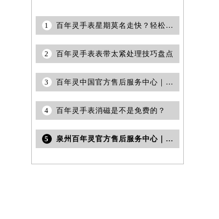
1
百年灵手表星期莫名走快？轻松解决让你精准把握时间
2
百年灵手表表带太紧处理技巧盘点
3
百年灵中国官方售后服务中心｜完整网点地址与售后热线权威信息通知（2026年7月最新）
4
百年灵手表消磁是不是免费的？
5
泉州百年灵官方售后服务中心｜网点地址与电话权威信息公示（2026年6月最新）