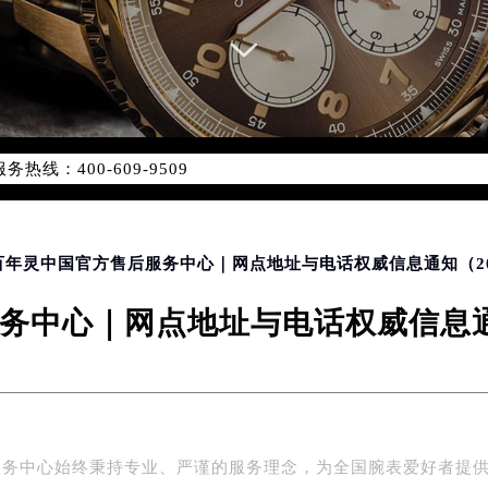
网络优化升级公告
线：400-609-9509
09-9509，服务覆盖中国大陆、香港、澳门、台湾全部区域（非大陆
网点地址：
国际中心写字楼D座11层1102室（北京总部）（需提前预约）
字楼W3座6层602室（需提前预约）
 百年灵中国官方售后服务中心｜网点地址与电话权威信息通知（20
融中心写字楼26层2603室（需提前预约）
务中心｜网点地址与电话权威信息通知
2座37层3705室（需提前预约）
际广场写字楼8层806室（需提前预约）
南京中心写字楼22层C1-1室（需提前预约）
中心写字楼5号楼10层1008室（需提前预约）
FC国际金融中心写字楼35层3508室（需提前预约）
服务中心始终秉持专业、严谨的服务理念，为全国腕表爱好者提
楼1号楼18层1803室（需提前预约）