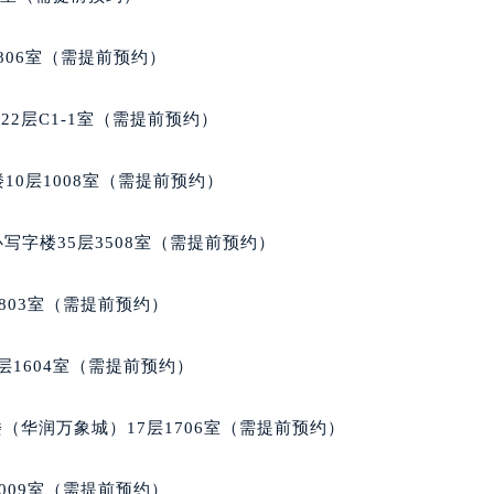
年灵售后服务中心（需提前预约）
售后服务中心（需提前预约）
806室（需提前预约）
售后服务中心（需提前预约）
售后服务中心（需提前预约）
2层C1-1室（需提前预约）
灵售后服务中心（需提前预约）
灵售后服务中心（需提前预约）
10层1008室（需提前预约）
灵售后服务中心（需提前预约）
年灵售后服务中心（需提前预约）
写字楼35层3508室（需提前预约）
年灵售后服务中心（需提前预约）
路交叉口百年灵售后服务中心（需提前预约）
803室（需提前预约）
售后服务中心（需提前预约）
售后服务中心（需提前预约）
层1604室（需提前预约）
售后服务中心（需提前预约）
后服务中心（需提前预约）
（华润万象城）17层1706室（需提前预约）
售后服务中心（需提前预约）
年灵售后服务中心（需提前预约）
009室（需提前预约）