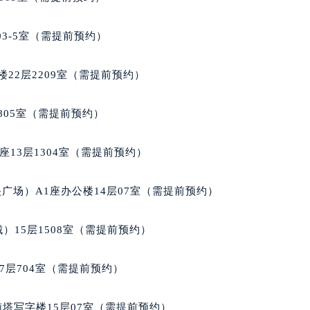
经街交汇处百年灵售后服务中心（需提前预约）
售后服务中心（需提前预约）
03-5室（需提前预约）
百年灵售后服务中心（需提前预约）
后服务中心（需提前预约）
22层2209室（需提前预约）
后服务中心（需提前预约）
后服务中心（需提前预约）
805室（需提前预约）
后服务中心（需提前预约）
后服务中心（需提前预约）
13层1304室（需提前预约）
后服务中心（需提前预约）
售后服务中心（需提前预约）
广场）A1座办公楼14层07室（需提前预约）
售后服务中心（需提前预约）
售后服务中心（需提前预约）
）15层1508室（需提前预约）
售后服务中心（需提前预约）
灵售后服务中心（需提前预约）
7层704室（需提前预约）
后服务中心（需提前预约）
街交叉口百年灵售后服务中心（需提前预约）
南塔写字楼15层07室（需提前预约）