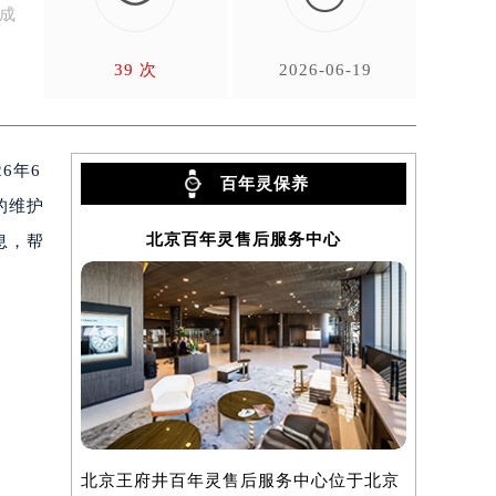
完成
39 次
2026-06-19
6年6
百年灵保养
的维护
北京百年灵售后服务中心
上
息，帮
北京王府井百年灵售后服务中心位于北京
上海百年灵