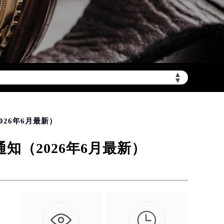
▲
需加拨“+86”）
▼
26年6月最新）
（2026年6月最新）

供