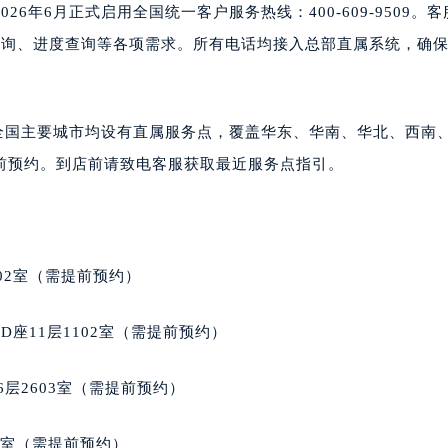
6年6月正式启用全国统一客户服务热线：400-609-9509。
楼1224室（需提前预约）
大厦B座12楼03室（需提前预约）
约、咨询、进度查询等各项需求。所有电话均接入总部直属系统，确
心写字楼A座7楼709室（需提前预约）
2层04室（需提前预约）
心A座907室（需提前预约）
。全国主要城市均设有直属服务点，覆盖华东、华南、华北、西南
A座(旺进大厦)18层09室（需提前预约）
前预约。到店前请致电客服获取最近服务点指引。
国际金融中心14楼14D（需提前预约）
广场写字楼10层06室（需提前预约）
心写字楼B座13层07室（需提前预约）
安国际中心E座6楼10室（需提前预约）
02室（需提前预约）
B座17层1707室（需提前预约）
写字楼A座10层1002室（需提前预约）
座11层1102室（需提前预约）
心东1幢20楼2002室（需提前预约）
街70号华润万象城写字楼（鄂尔多斯大厦）23层2326室（需
层2603室（需提前预约）
州中心写字楼21层2102室（需提前预约）
国际金融中心写字楼20层01室（需提前预约）
5室（需提前预约）