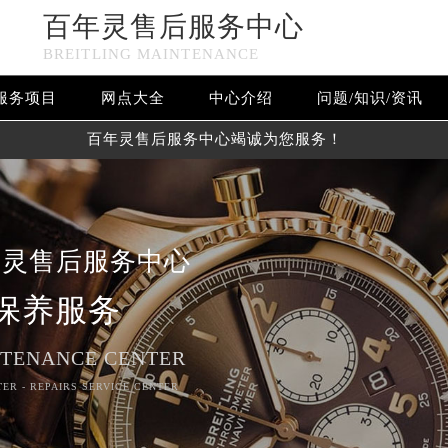
百年灵售后服务中心
BREITLING MAINTENANCE
服务项目
网点大全
中心介绍
问题/知识/资讯
百年灵售后服务中心竭诚为您服务！
年灵售后服务中心
保养服务
NTENANCE CENTER
TER - REPAIRS SERVICE CENTER