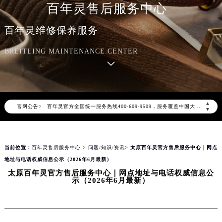
百年灵售后服务中心
百年灵维修保养服务
BREITLING MAINTENANCE CENTER
2026年8月百年灵中国区售后服务网络优化升级公告
2026年8月百年灵全国官方售后客户服务热线：400-609-9509
▲
官网公告>
百年灵官方全国统一服务热线400-609-9509，服务覆盖中国大陆、香港、澳门、台湾全部区域（非大陆需加拨“+86”）
▼
2026年8月百年灵售后服务中心最新网点地址：
北京市朝阳区建国门外大街甲6号华熙国际中心写字楼D座11层1102室（北京总部）（需提前预约）
当前位置：
百年灵售后服务中心
>
问题/知识/资讯
> 太原百年灵官方售后服务中心｜网点
北京市东城区东长安街1号东方广场写字楼W3座6层602室（需提前预约）
地址与电话权威信息公示（2026年6月最新）
天津市和平区赤峰道136号天津国际金融中心写字楼26层2603室（需提前预约）
太原百年灵官方售后服务中心｜网点地址与电话权威信息公
上海市徐汇区虹桥路3号港汇中心写字楼2座37层3705室（需提前预约）
示（2026年6月最新）
上海市黄浦区南京东路299号宏伊国际广场写字楼8层806室（需提前预约）
南京市秦淮区中山南路1号（新街口）南京中心写字楼22层C1-1室（需提前预约）
常州市新北区龙锦路1590号现代传媒中心写字楼5号楼10层1008室（需提前预约）