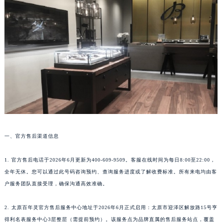
福州市鼓楼区五四路128-1号恒力城写字楼15层03室（需提前预约）
成都市锦江区人民东路6号SAC东原中心写字楼24层2406B室（需提前预约）
重庆市江北区观音桥步行街2号融恒时代广场写字楼9层902室（需提前预约）
长沙市芙蓉区定王台街道建湘路393号世茂环球金融中心写字楼（芙蓉广场）10层13室（需提前预约）
郑州市二七区铭功路10号华润大厦写字楼29层2905室（需提前预约）
太原市迎泽区解放路15号亨得利名表服务中心（品牌授权店）3层整层（需提前预约）
沈阳市沈河区中街路137号亨得利名表服务中心（品牌授权店）1层整层（需提前预约）
沈阳市沈河区中街路83号亨得利名表服务中心（品牌授权店）1层整层（需提前预约）
乌鲁木齐市天山区红山路26号时代广场（CCMALL）C座17层17-B（需提前预约）
温州市鹿城区锦绣路1067号置信广场10层1015室（需提前预约）
一、官方售后渠道信息
哈尔滨市道里区友谊西路600号富力中心T2座写字楼29层03室（需提前预约）
1. 官方售后电话于2026年6月更新为400-609-9509。客服在线时间为每日8:00至22:00，
大连市中山区人民路15号国际金融大厦7层G室（需提前预约）
全年无休。您可以通过此号码咨询预约、查询服务进度或了解收费标准。所有来电均由客
佛山市禅城区季华五路57号万科金融中心C座12层1205室（需提前预约）
户服务团队直接受理，确保沟通高效准确。
东莞市东城街道鸿福东路1号民盈国贸中心T1写字楼9层907室（需提前预约）
无锡市梁溪区人民中路139号恒隆广场写字楼1座11层1104室（需提前预约）
2. 太原百年灵官方售后服务中心地址于2026年6月正式启用：太原市迎泽区解放路15号亨
南通市崇川区工农路57号圆融广场写字楼16层1603室（需提前预约）
得利名表服务中心3层整层（需提前预约）。该服务点为品牌直属的售后服务站点，覆盖