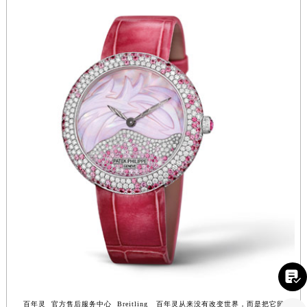
广西壮族自治区河池市金城江区金城江街道朝阳路百年灵售后服务中心（需提前预约）
广西壮族自治区贺州市八步区城东街道灵峰南路百年灵售后服务中心（需提前预约）
广西壮族自治区来宾市兴宾区桂中大道百年灵售后服务中心（需提前预约）
广西壮族自治区柳州市城中区中山中路百年灵售后服务中心（需提前预约）
广西壮族自治区钦州市钦南区金海湾东大街百年灵售后服务中心（需提前预约）
广西壮族自治区梧州市万秀区龙湖镇高旺路百年灵售后服务中心（需提前预约）
广西壮族自治区玉林市玉州区金玉路百年灵售后服务中心（需提前预约）
海南省儋州市儋州市那大镇兰洋北路百年灵售后服务中心（需提前预约）
海南省东方市八所镇解放西路百年灵售后服务中心（需提前预约）
海南省琼海市嘉积镇东风路百年灵售后服务中心（需提前预约）
海南省三沙市西沙区西沙群岛永兴岛北京路百年灵售后服务中心（需提前预约）
海南省三亚市吉阳区迎宾路百年灵售后服务中心（需提前预约）
海南省万宁市万城镇解放路百年灵售后服务中心（需提前预约）
海南省文昌市文城镇教育东路百年灵售后服务中心（需提前预约）

海南省五指山市通什镇三月三大道百年灵售后服务中心（需提前预约）
香港特别行政区尖沙咀区油尖旺区广东道百年灵售后服务中心（需提前预约）
百年灵 官方售后服务中心 Breitling 百年灵从来没有改变世界，而是把它留给