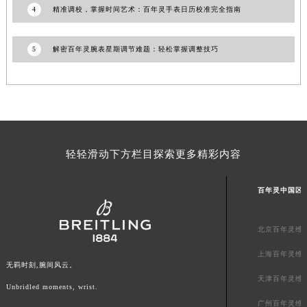
4
精准调校，掌握时间艺术：百年灵手表日历校准完全指南
湖南省常德市武陵区人民路百年灵售后服务中心（需提前预约）
湖南省郴州市北湖区国庆北路百年灵售后服务中心（需提前预约）
5
解密百年灵腕表星期调节难题：轻松掌握调整技巧
湖南省衡阳市雁峰区解放路百年灵售后服务中心（需提前预约）
湖南省怀化市鹤城区迎丰中路百年灵售后服务中心（需提前预约）
湖南省娄底市娄星区长青街百年灵售后服务中心（需提前预约）
湖南省邵阳市双清区东风路百年灵售后服务中心（需提前预约）
湖南省湘潭市雨湖区莲城大道百年灵售后服务中心（需提前预约）
湖南省益阳市赫山区桃花仑路百年灵售后服务中心（需提前预约）
轻轻滑动下方栏目探索更多精彩内容
湖南省永州市冷水滩区永州大道与中兴路交叉口百年灵售后服务中心（需提前预约）
湖南省岳阳市岳阳楼区东茅岭路百年灵售后服务中心（需提前预约）
百年灵中国区
湖南省张家界市永定区解放路百年灵售后服务中心（需提前预约）
湖南省长沙市芙蓉区建湘路393号世茂环球金融中心写字楼10层1013室百年灵售后服务中心（需提前预约）
北京百年灵维
湖南省株洲市芦淞区建设南路百年灵售后服务中心（需提前预约）
上海百年灵维
甘肃省白银市白银区北京路百年灵售后服务中心（需提前预约）
无羁时刻,腕间风云。
天津百年灵维
甘肃省定西市安定区解放路百年灵售后服务中心（需提前预约）
Unbridled moments, wrist.
甘肃省敦煌市沙州镇阳关中路百年灵售后服务中心（需提前预约）
广州百年灵维