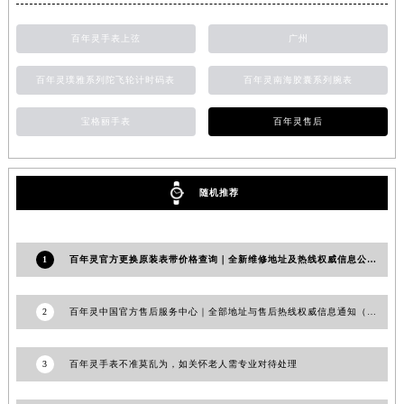
河南省信阳市浉河区东方红大道百年灵售后服务中心（需提前预约）
百年灵手表上弦
广州
河南省许昌市魏都区建安大道与八龙路交叉口百年灵售后服务中心（需提前预约）
河南省郑州市二七区民主路10号华润大厦29层2905室百年灵售后服务中心（需提前预约）
百年灵璞雅系列陀飞轮计时码表
百年灵南海胶囊系列腕表
河南省周口市川汇区七一路百年灵售后服务中心（需提前预约）
河南省驻马店市驿城区乐山大道与置地大道交叉口百年灵售后服务中心（需提前预约）
宝格丽手表
百年灵售后
湖北省鄂州市鄂城区文星大道百年灵售后服务中心（需提前预约）
湖北省黄冈市黄州区赤壁大道百年灵售后服务中心（需提前预约）
随机推荐
湖北省黄石市黄石港区武汉路百年灵售后服务中心（需提前预约）
湖北省荆门市东宝中天街步行街百年灵售后服务中心（需提前预约）
湖北省荆州市荆州区荆中路百年灵售后服务中心（需提前预约）
1
百年灵官方更换原装表带价格查询｜全新维修地址及热线权威信息公告（2026年7月最新）
湖北省十堰市茅箭区人民北路百年灵售后服务中心（需提前预约）
湖北省随州市曾都区青年路百年灵售后服务中心（需提前预约）
2
百年灵中国官方售后服务中心｜全部地址与售后热线权威信息通知（2026年6月最新）
湖北省咸宁市咸安区长安大道百年灵售后服务中心（需提前预约）
湖北省襄阳市樊城区长虹路与人民路交叉口百年灵售后服务中心（需提前预约）
3
百年灵手表不准莫乱为，如关怀老人需专业对待处理
湖北省孝感市孝南区复兴大道百年灵售后服务中心（需提前预约）
湖北省宜昌市西陵区夷陵大道与港窑路百年灵售后服务中心（需提前预约）