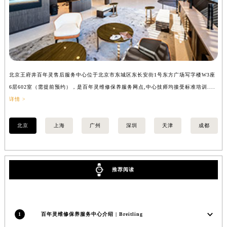
广东省梅州市梅江区金燕大道百年灵售后服务中心（需提前预约）
广东省清远市清城区湖西路百年灵售后服务中心（需提前预约）
广东省汕头市龙湖区长平路百年灵售后服务中心（需提前预约）
广东省汕尾市城区香洲街道园林社区翠园街百年灵售后服务中心（需提前预约）
广东省韶关市武江区芙蓉新区与老城中心交汇处百年灵售后服务中心（需提前预约）
北京王府井百年灵售后服务中心位于北京市东城区东长安街1号东方广场写字楼W3座
上
广东省深圳市罗湖区深南东路5001号华润大厦17层1701室百年灵售后服务中心（需提前预约）
6层602室（需提前预约），是百年灵维修保养服务网点,中心技师均接受标准培训....
（
广东省阳江市江城区东风一路百年灵售后服务中心（需提前预约）
详情 >
广东省云浮市云城区金山路百年灵售后服务中心（需提前预约）
广东省湛江市赤坎区观海北路百年灵售后服务中心（需提前预约）
北京
上海
广州
深圳
天津
成都
广东省肇庆市端州区信安大道与砚都大道交汇处百年灵售后服务中心（需提前预约）
广西壮族自治区百色市右江区中山二路百年灵售后服务中心（需提前预约）
广西壮族自治区北海市海城区北京路百年灵售后服务中心（需提前预约）
推荐阅读
广西壮族自治区崇左市江州区石景林街道友谊大道与丽川路交汇处百年灵售后服务中心（需提前预约）
广西壮族自治区防城港市港口区金花茶大道百年灵售后服务中心（需提前预约）
广西壮族自治区贵港市港北区港城街道布山大道与仙衣路交叉口百年灵售后服务中心（需提前预约）
1
百年灵维修保养服务中心介绍 | Breitling
广西壮族自治区桂林市秀峰区红岭路百年灵售后服务中心（需提前预约）