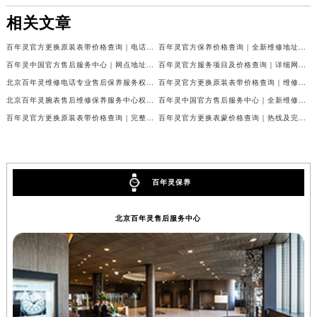
澳门特别行政区风顺堂区南湾大马路百年灵售后服务中心（需提前预约）
相关文章
澳门特别行政区花地玛堂区关闸广场百年灵售后服务中心（需提前预约）
百年灵官方更换原装表带价格查询｜电话和详细地址权威信息公告（2026年7月最新）
百年灵官方保养价格查询｜全新维修地址和电话权威信息公告（2026年7月最新）
澳门特别行政区花王堂区大三巴商圈百年灵售后服务中心（需提前预约）
百年灵中国官方售后服务中心｜网点地址与官方客服热线权威信息通告（2026年7月最新）
百年灵官方服务项目及价格查询｜详细网点地址及热线权威信息通告（2026年7月最新）
澳门特别行政区嘉模堂区官也街百年灵售后服务中心（需提前预约）
北京百年灵维修电话专业售后保养服务权威公示（2026年7月最新）
百年灵官方更换原装表带价格查询｜维修地址及售后服务热线权威信息公告（2026年7月最新）
澳门省路氹城市金光大道百年灵售后服务中心（需提前预约）
北京百年灵腕表售后维修保养服务中心权威公示（2026年7月最新）
百年灵中国官方售后服务中心｜全新维修地址及官方热线权威信息声明（2026年7月最新）
澳门特别行政区望德堂区塔石广场百年灵售后服务中心（需提前预约）
百年灵官方更换原装表带价格查询｜完整网点地址与服务电话权威信息公告（2026年7月最新）
百年灵官方更换表蒙价格查询｜热线及完整维修地址权威信息公告（2026年7月最新）
福建省福州市鼓楼区五四路128-1号恒力城写字楼15层03室百年灵售后服务中心（需提前预约）
福建省厦门市思明区湖滨东路95号万象城华润大厦B座11层1104室百年灵售后服务中心（需提前预约）
广东省潮州市潮安区新风路与潮汕路交汇处百年灵售后服务中心（需提前预约）
百年灵保养
广东省广州市天河区天河路230号万菱汇国际中心A塔7层704室百年灵售后服务中心（需提前预约）
广东省广州市越秀区环市东路371-375号世界贸易中心大厦南塔15层1507室百年灵售后服务中心（需提前预约）
北京百年灵售后服务中心
广东省河源市源城区越王大道百年灵售后服务中心（需提前预约）
广东省惠州市惠城区江北文昌一路7号华贸大厦1座30层3005室百年灵售后服务中心（需提前预约）
广东省江门市蓬江区广场西路百年灵售后服务中心（需提前预约）
广东省揭阳市榕城进贤门步行街百年灵售后服务中心（需提前预约）
广东省茂名市电白区水东街道迎宾大道百年灵售后服务中心（需提前预约）