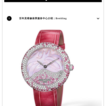
安徽省池州市贵池区长江路百年灵售后服务中心（需提前预约）
安徽省滁州市琅琊区南谯北路百年灵售后服务中心（需提前预约）
1
百年灵维修保养服务中心介绍 | Breitling
安徽省阜阳市颍州区颍州北路百年灵售后服务中心（需提前预约）
安徽省淮北市相山区淮海路百年灵售后服务中心（需提前预约）
安徽省淮南市田家庵区国庆中路百年灵售后服务中心（需提前预约）
安徽省黄山市屯溪区黄山西路百年灵售后服务中心（需提前预约）
安徽省六安市金安区解放中路百年灵售后服务中心（需提前预约）
安徽省马鞍山市雨山区湖南西路百年灵售后服务中心（需提前预约）
安徽省宿州市埇桥区人民中路百年灵售后服务中心（需提前预约）
安徽省铜陵市铜官区石城大道百年灵售后服务中心（需提前预约）
安徽省芜湖市镜湖区中山路步行街百年灵售后服务中心（需提前预约）
安徽省宣城市宣州区叠嶂西路百年灵售后服务中心（需提前预约）
福建省龙岩市新罗区九一南路百年灵售后服务中心（需提前预约）
福建省南平市建阳区人民西路百年灵售后服务中心（需提前预约）
福建省宁德市蕉城区天湖东路百年灵售后服务中心（需提前预约）
福建省莆田市城厢区霞林街道荔华东大道百年灵售后服务中心（需提前预约）