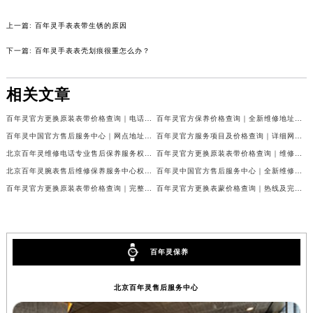
辽宁省营口市站前区市府路与渤海大街交叉口百年灵售后服务中心（需提前预约）
上一篇:
百年灵手表表带生锈的原因
辽宁省沈阳市沈河区中街路137号亨得利名表维修授权店1楼百年灵售后服务中心（需提前预约）
下一篇:
百年灵手表表壳划痕很重怎么办？
辽宁省沈阳市沈河区中街路83号亨得利名表维修授权店1楼百年灵售后服务中心（需提前预约）
北京市朝阳区建国门外大街甲6号华熙国际中心D座11层1102室百年灵售后服务中心（需提前预约）
相关文章
北京市东城区东长安街1号王府井东方广场W3座6层602室百年灵售后服务中心（需提前预约）
河北省保定市竞秀区朝阳北大街北国先天下百年灵售后服务中心（需提前预约）
百年灵官方更换原装表带价格查询｜电话和详细地址权威信息公告（2026年7月最新）
百年灵官方保养价格查询｜全新维修地址和电话权威信息公告（2026年7月最新）
百年灵中国官方售后服务中心｜网点地址与官方客服热线权威信息通告（2026年7月最新）
百年灵官方服务项目及价格查询｜详细网点地址及热线权威信息通告（2026年7月最新）
内蒙古自治区阿拉善盟市左旗土尔扈特大街百年灵售后服务中心（需提前预约）
北京百年灵维修电话专业售后保养服务权威公示（2026年7月最新）
百年灵官方更换原装表带价格查询｜维修地址及售后服务热线权威信息公告（2026年7月最新）
内蒙古自治区巴彦淖尔市临河区新华街百年灵售后服务中心（需提前预约）
北京百年灵腕表售后维修保养服务中心权威公示（2026年7月最新）
百年灵中国官方售后服务中心｜全新维修地址及官方热线权威信息声明（2026年7月最新）
内蒙古自治区包头市青山区幸福路甲3号王府井百货名表维修百年灵售后服务中心（需提前预约）
百年灵官方更换原装表带价格查询｜完整网点地址与服务电话权威信息公告（2026年7月最新）
百年灵官方更换表蒙价格查询｜热线及完整维修地址权威信息公告（2026年7月最新）
内蒙古自治区赤峰市红山区哈达街百年灵售后服务中心（需提前预约）
内蒙古自治区鄂尔多斯市东胜区伊金霍洛街百年灵售后服务中心（需提前预约）
内蒙古自治区呼伦贝尔市海拉尔区中央街百年灵售后服务中心（需提前预约）
百年灵保养
内蒙古自治区通辽市科尔沁区明仁大街百年灵售后服务中心（需提前预约）
内蒙古自治区乌海市海勃湾区人民南路百年灵售后服务中心（需提前预约）
北京百年灵售后服务中心
内蒙古自治区乌兰察布市集宁区恩和大街百年灵售后服务中心（需提前预约）
内蒙古自治区锡林郭勒盟市锡林浩特市光明街与额尔敦路交叉口百年灵售后服务中心（需提前预约）