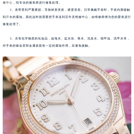
修中心
，找专业的修表师进行修复处理。
成都市锦江区人民东路6号SAC东原中心写字楼24层2406B室（需提前预约）
2、表带受到严重磨损，导致材质变差，硬度变差。日常佩戴手表时，手表内测接触
重庆市江北区观音桥步行街2号融恒时代广场写字楼9层902室（需提前预约）
到汗水的腐蚀。因此这时就需要把手表送到百年灵维修中心，由维修师傅为您的爱表进行
修复处理了。
长沙市芙蓉区定王台街道建湘路393号世茂环球金融中心写字楼（芙蓉广场）10层13室（需提前预约）
郑州市二七区铭功路10号华润大厦写字楼29层2905室（需提前预约）
3、含有化学物质的化妆品，如海水、盐水浴、香水、洗发水、指甲油、洗甲水等，
太原市迎泽区解放路15号亨得利名表服务中心（品牌授权店）3层整层（需提前预约）
对手表的镀金层和金属表面有一定的腐蚀作用，应避免接触。
沈阳市沈河区中街路137号亨得利名表服务中心（品牌授权店）1层整层（需提前预约）
沈阳市沈河区中街路83号亨得利名表服务中心（品牌授权店）1层整层（需提前预约）
乌鲁木齐市天山区红山路26号时代广场（CCMALL）C座17层17-B（需提前预约）
温州市鹿城区锦绣路1067号置信广场10层1015室（需提前预约）
哈尔滨市道里区友谊西路600号富力中心T2座写字楼29层03室（需提前预约）
大连市中山区人民路15号国际金融大厦7层G室（需提前预约）
佛山市禅城区季华五路57号万科金融中心C座12层1205室（需提前预约）
东莞市东城街道鸿福东路1号民盈国贸中心T1写字楼9层907室（需提前预约）
无锡市梁溪区人民中路139号恒隆广场写字楼1座11层1104室（需提前预约）
南通市崇川区工农路57号圆融广场写字楼16层1603室（需提前预约）
苏州市苏州工业园区星港街199号苏州中心办公楼C座22层08室（需提前预约）