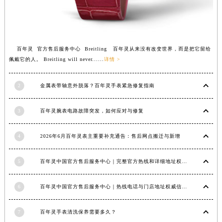
福建省三明市三元区东乾二路百年灵售后服务中心（需提前预约）
福建省漳州市龙文区步港路百年灵售后服务中心（需提前预约）
江苏省常州市新北区龙锦路1590号现代传媒中心5号楼10层1008室百年灵售后服务中心（需提前预约）
百年灵 官方售后服务中心 Breitling 百年灵从来没有改变世界，而是把它留给
江苏省淮安市清江浦区淮海北路百年灵售后服务中心（需提前预约）
佩戴它的人。 Breitling will never......
详情 >
江苏省连云港市海州区通灌北路百年灵售后服务中心（需提前预约）
江苏省南京市秦淮区中山南路1号南京中心22层22-C1-C3室百年灵售后服务中心（需提前预约）
2
金属表带轴意外脱落？百年灵手表紧急修复指南
江苏省宿迁市宿城区西湖路百年灵售后服务中心（需提前预约）
江苏省泰州市海陵区永定东路399号置地商务中心东塔（华润万象城）17层1706室百年灵售后服务中心（需提前预约）
3
百年灵腕表电路故障突发，如何应对与修复
江苏省徐州市鼓楼区淮海东路29号苏宁广场IFC国际金融中心35层3508室百年灵售后服务中心（需提前预约）
4
2026年6月百年灵表主重要补充通告：售后网点搬迁与新增
江苏省盐城市盐都区世纪大道5号盐城金融城写字楼1号楼16层1604室百年灵售后服务中心（需提前预约）
江苏省扬州市邗江区国展路29号星耀天地写字楼1号楼18层1803室百年灵售后服务中心（需提前预约）
5
百年灵中国官方售后服务中心｜完整官方热线和详细地址权威信息通告（2026年6月最新）
江苏省镇江市京口区中山东路百年灵售后服务中心（需提前预约）
江西省抚州市临川区赣东大道百年灵售后服务中心（需提前预约）
6
百年灵中国官方售后服务中心｜热线电话与门店地址权威信息声明（2026年7月最新）
江西省赣州市章贡区文清路百年灵售后服务中心（需提前预约）
江西省吉安市吉州区井冈山大道百年灵售后服务中心（需提前预约）
7
百年灵手表清洗保养需要多久？
江西省景德镇市珠山区珠山中路百年灵售后服务中心（需提前预约）