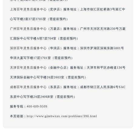
吉林省梅河口市新华街道梅河大街百年灵售后服务中心（需提前预约）
上海百年灵售后服务中心
（宏伊店）服务地址：上海市徐汇区虹桥路3号港汇中
吉林省四平市铁东区紫气大路与南九经街交汇处百年灵售后服务中心（需提前预约）
心写字楼2座37层3705室（需提前预约）
吉林省松原市宁江区五环大街百年灵售后服务中心（需提前预约）
广州百年灵售后服务中心
（万菱店）服务地址：广州市天河区天河路230号万菱
吉林省通化市东昌区环通乡江南大街百年灵售后服务中心（需提前预约）
汇国际中心写字楼A塔7层704室（需提前预约）
吉林省延边市延吉市解放路百年灵售后服务中心（需提前预约）
深圳百年灵售后服务中心
（华润店）服务地址：深圳市罗湖区深南东路5001号
辽宁省鞍山市铁东区站前街百年灵售后服务中心（需提前预约）
华润大厦写字楼17层1701室（需提前预约）
辽宁省本溪市平山区胜利路百年灵售后服务中心（需提前预约）
天津百年灵售后服务中心
（金融中心店）服务地址：天津市和平区赤峰道136号
辽宁省朝阳市双塔区新华路百年灵售后服务中心（需提前预约）
辽宁省丹东市振兴区七经街百年灵售后服务中心（需提前预约）
天津国际金融中心写字楼26层2603室（需提前预约）
辽宁省抚顺市新抚区东一路百年灵售后服务中心（需提前预约）
成都百年灵售后服务中心
（东原店）服务地址：成都市锦江区人民东路6号SAC
辽宁省阜新市海州区解放大街百年灵售后服务中心（需提前预约）
东原中心写字楼24层2406B室（需提前预约）
辽宁省葫芦岛市连山区中央路百年灵售后服务中心（需提前预约）
服务专线：
400-609-9509
辽宁省锦州市古塔区中央大街百年灵售后服务中心（需提前预约）
本页链接：
http://www.gzmbwxzx.com/problems/390.html
辽宁省辽阳市白塔区新运大街百年灵售后服务中心（需提前预约）
辽宁省盘锦市兴隆台区石油大街百年灵售后服务中心（需提前预约）
辽宁省铁岭市银州区南马路百年灵售后服务中心（需提前预约）