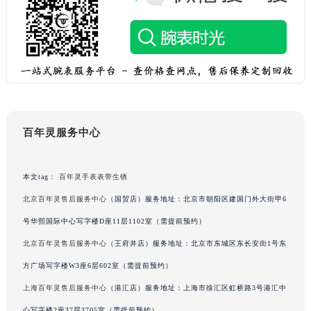
重庆市解放碑渝中区民权路28号英利国际金融中心写字楼20层01室（需提前预约）
黑龙江省大庆市萨尔图区会战大街百年灵售后服务中心（需提前预约）
黑龙江省鹤岗市向阳区红军路百年灵售后服务中心（需提前预约）
黑龙江省黑河市爱辉区中央街百年灵售后服务中心（需提前预约）
黑龙江省鸡西市鸡冠区红军路百年灵售后服务中心（需提前预约）
黑龙江省佳木斯市向阳区长安路百年灵售后服务中心（需提前预约）
百年灵服务中心
黑龙江省牡丹江市东安区太平路百年灵售后服务中心（需提前预约）
黑龙江省七台河市桃山区大同街百年灵售后服务中心（需提前预约）
黑龙江省齐齐哈尔市龙沙区龙华路百年灵售后服务中心（需提前预约）
本文tag：
百年灵手表表带生锈
黑龙江省双鸭山市尖山区新兴大街百年灵售后服务中心（需提前预约）
北京百年灵售后服务中心
（国贸店）服务地址：北京市朝阳区建国门外大街甲6
黑龙江省绥化市北林区新华街与康庄路交叉口百年灵售后服务中心（需提前预约）
号华熙国际中心写字楼D座11层1102室（需提前预约）
黑龙江省伊春市伊美区通河路百年灵售后服务中心（需提前预约）
北京百年灵售后服务中心
（王府井店）服务地址：北京市东城区东长安街1号东
吉林省白城市洮北区明仁南街百年灵售后服务中心（需提前预约）
方广场写字楼W3座6层602室（需提前预约）
吉林省白山市浑江区浑江大街百年灵售后服务中心（需提前预约）
上海百年灵售后服务中心
（港汇店）服务地址：上海市徐汇区虹桥路3号港汇中
吉林省吉林市船营区河南街百年灵售后服务中心（需提前预约）
心写字楼2座37层3705室（需提前预约）
吉林省辽源市龙山区人民大街百年灵售后服务中心（需提前预约）