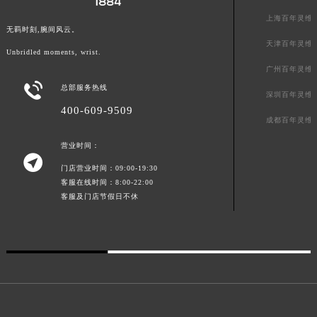
上海百年灵维
澳门特别行政区花地玛堂区关闸广场百年灵售后服务中心（需提前预约）
无羁时刻,腕间风云。
澳门特别行政区花王堂区大三巴商圈百年灵售后服务中心（需提前预约）
天津百年灵维
Unbridled moments, wrist.
澳门特别行政区嘉模堂区官也街百年灵售后服务中心（需提前预约）
广州百年灵维
澳门省路氹城市金光大道百年灵售后服务中心（需提前预约）

总部服务热线
深圳百年灵维
澳门特别行政区望德堂区塔石广场百年灵售后服务中心（需提前预约）
400-609-9509
福建省福州市鼓楼区五四路128-1号恒力城写字楼15层03室百年灵售后服务中心（需提前预约）
成都百年灵维
福建省厦门市思明区湖滨东路95号万象城华润大厦B座11层1104室百年灵售后服务中心（需提前预约）
营业时间：

广东省潮州市潮安区新风路与潮汕路交汇处百年灵售后服务中心（需提前预约）
门店营业时间：09:00-19:30
广东省广州市天河区天河路230号万菱汇国际中心A塔7层704室百年灵售后服务中心（需提前预约）
客服在线时间：8:00-22:00
客服及门店节假日不休
广东省广州市越秀区环市东路371-375号世界贸易中心大厦南塔15层1507室百年灵售后服务中心（需提前预约）
广东省河源市源城区越王大道百年灵售后服务中心（需提前预约）
广东省惠州市惠城区江北文昌一路7号华贸大厦1座30层3005室百年灵售后服务中心（需提前预约）
广东省江门市蓬江区广场西路百年灵售后服务中心（需提前预约）
广东省揭阳市榕城进贤门步行街百年灵售后服务中心（需提前预约）
广东省茂名市电白区水东街道迎宾大道百年灵售后服务中心（需提前预约）
广东省梅州市梅江区金燕大道百年灵售后服务中心（需提前预约）