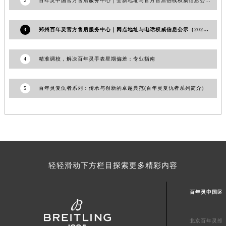
2
百年灵中国官方售后服务中心｜全新地址与官方售后热线权威信息公告（2026年7月最新）
山东省潍坊市奎文区东风东街百年灵售后服务中心（需提前预约）
山东省枣庄市滕州市北辛路与善国路交叉口百年灵售后服务中心（需提前预约）
3
郑州百年灵官方售后服务中心｜网点地址与电话权威信息公示（2026年6月最新）
山东省淄博市张店区金晶大道百年灵售后服务中心（需提前预约）
上海市黄浦区南京东路299号宏伊国际广场写字楼8层806室百年灵售后服务中心（需提前预约）
4
精准调校，解决百年灵手表星期偏差：专业指南
上海市徐汇区虹桥路3号港汇中心2座37层3705室百年灵售后服务中心（需提前预约）
浙江省杭州市上城区钱江路1366号华润大厦A座5层503-5室百年灵售后服务中心（需提前预约）
5
百年灵复仇者系列：传承与创新的卓越典范(百年灵复仇者系列简介)
浙江省湖州市吴兴区劳动路百年灵售后服务中心（需提前预约）
浙江省嘉兴市南湖区广益路705号嘉兴世界贸易中心A座13层1304室百年灵售后服务中心（需提前预约）
浙江省金华市金东区东市南街777号金华万达广场4号楼22楼2209室百年灵售后服务中心（需提前预约）
浙江省丽水市莲都区解放街百年灵售后服务中心（需提前预约）
浙江省宁波市江北区大闸南路500号来福士广场办公楼20层2009室百年灵售后服务中心（需提前预约）
轻轻滑动下方栏目探索更多精彩内容
浙江省衢州市柯城区上街百年灵售后服务中心（需提前预约）
浙江省绍兴市越城区胜利东路379号世茂天际中心写字楼8层805室百年灵售后服务中心（需提前预约）
百年灵中国区
浙江省舟山市定海区解放东路百年灵售后服务中心（需提前预约）
澳门特别行政区大堂区议事亭前地（新马路）百年灵售后服务中心（需提前预约）
北京百年灵维
澳门特别行政区风顺堂区南湾大马路百年灵售后服务中心（需提前预约）