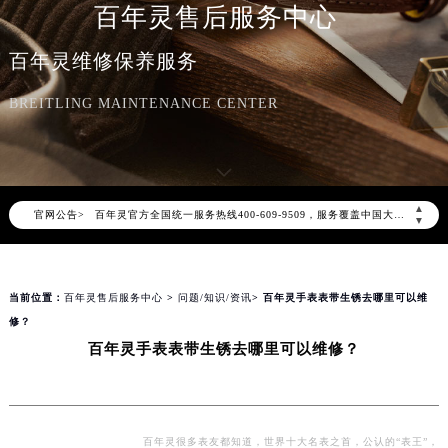
百年灵售后服务中心
百年灵维修保养服务
BREITLING MAINTENANCE CENTER
2026年7月百年灵中国区售后服务网络优化升级公告
2026年7月百年灵全国官方售后客户服务热线：400-609-9509
百年灵官方全国统一服务热线400-609-9509，服务覆盖中国大陆、香港、澳门、台湾全部区域（非大陆需加拨“+86”）
▲
官网公告>
▼
2026年7月百年灵售后服务中心最新网点地址：
北京市东城区东长安街1号东方广场写字楼W3座6层602室（需提前预约）
北京市朝阳区建国门外大街甲6号华熙国际中心写字楼D座11层1102室（需提前预约）
当前位置：
百年灵售后服务中心
>
问题/知识/资讯
> 百年灵手表表带生锈去哪里可以维
天津市和平区赤峰道136号天津国际金融中心写字楼26层2603室（需提前预约）
修？
上海市徐汇区虹桥路3号港汇中心写字楼2座37层3705室（需提前预约）
百年灵手表表带生锈去哪里可以维修？
上海市黄浦区南京东路299号宏伊国际广场写字楼8层806室（需提前预约）
南京市秦淮区中山南路1号（新街口）南京中心写字楼22层C1-1室（需提前预约）
常州市新北区龙锦路1590号现代传媒中心写字楼5号楼10层1008室（需提前预约）
百年灵很多表友都知道，世界十大名表之首，公认的“表王”，
徐州市鼓楼区淮海东路29号苏宁广场IFC国际金融中心写字楼35层3508室（需提前预约）