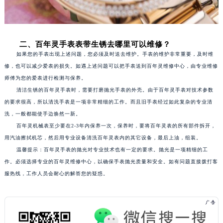
武汉市江汉区解放大道686号世界贸易大厦38层09室（需提前预约）
南宁市青秀区金湖路59号地王大厦12楼1224室（需提前预约）
合肥市蜀山区潜山路111号万象城华润大厦B座12楼03室（需提前预约）
二、百年灵手表表带生锈去哪里可以维修？
如果您的手表出现上述问题，您必须及时送去维护。手表的维护非常重要，及时维
泉州市丰泽区宝洲路729号浦西万达中心写字楼A座7楼709室（需提前预约）
修，也可以减少爱表的损失。如遇上述问题可以把手表送到百年灵维修中心，由专业维修
青岛市南区山东路6号华润大厦B座22层04室（需提前预约）
师傅为您的爱表进行检测与保养。
烟台市芝罘区胜利路139号万达金融中心A座907室（需提前预约）
清洁生锈的百年灵手表时，需要打磨抛光手表的外壳。由于百年灵手表对技术参数
长春市朝阳区西安大路727号中银大厦A座(旺进大厦)18层09室（需提前预约）
的要求很高，所以清洗手表是一项非常精细的工作。而且旧手表经过如此复杂的专业清
贵阳市南明区都司高架桥路33号亨特国际金融中心14楼14D（需提前预约）
洗，一般都能使手边焕然一新。
昆明市盘龙区北京路928号同德昆明广场写字楼10层06室（需提前预约）
百年灵机械表至少要在2-3年内保养一次，保养时，要将百年灵表的所有部件拆开，
用汽油擦拭机芯，然后用专业设备清洗百年灵表内的其它设备，最后上油，组装。
石家庄市长安区中山东路39号勒泰中心写字楼B座13层07室（需提前预约）
温馨提示：百年灵手表的抛光对专业技术也有一定的要求。抛光是一项精细的工
西安市碑林区南关正街88号华侨城长安国际中心E座6楼10室（需提前预约）
作。必须选择专业的百年灵维修中心，以确保手表抛光质量和安全。如有问题直接拨打客
海口市龙华区金贸东路5号海口华润大厦B座17层1707室（需提前预约）
服热线，工作人员会耐心的解答您的疑惑。
唐山市路南区新华东道100号万达广场写字楼A座10层1002室（需提前预约）
台州市椒江区东海大道1800号腾达中心东1幢20楼2002室（需提前预约）
内蒙古自治区呼和浩特市玉泉区大学西街70号华润万象城写字楼（鄂尔多斯大厦）23层2326室（需提前预约）
甘肃省兰州市七里河区西津西路16号兰州中心写字楼21层2102室（需提前预约）