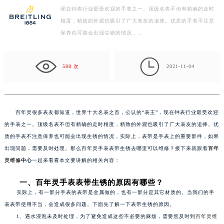
现在钟表行业最受欢迎的手表之一。顶级名表不但有精确的走时
扬州市邗江区国展路29号星耀天地写字楼1号楼18层1803室（需提前预约）
精度，精致的外观也吸引了广大表友的追捧。优质的手表不注意
盐城市盐都区世纪大道5号盐城金融城写字楼1号楼16层1604室（需提前预约）
保养也可能会出现生锈的情况，…
泰州市海陵区永定东路399号置地商务中心东塔写字楼（华润万象城）17层1706室（需提前预约）
宁波市江北区大闸南路500号来福士广场办公楼20层2009室（需提前预约）

588 次
2021-11-04
杭州市上城区钱江路1366号华润大厦写字楼A座5层503-5室（需提前预约）
金华市金东区东市南街777号金华万达广场写字楼4号楼22层2209室（需提前预约）
绍兴市越城区胜利东路379号世茂天际中心写字楼8层805室（需提前预约）
嘉兴市南湖区广益路705号嘉兴世界贸易中心写字楼A座13层1304室（需提前预约）
百年灵很多表友都知道，世界十大名表之首，公认的“表王”，现在钟表行业最受欢迎
的手表之一。顶级名表不但有精确的走时精度，精致的外观也吸引了广大表友的追捧。优
南昌市红谷滩新区红谷中大道998号绿地双子塔（中央广场）A1座办公楼14层07室（需提前预约）
质的手表不注意保养也可能会出现生锈的情况，实际上，表带是手表上的重要部件，如果
济南市历下区经十路11111号华润中心写字楼（万象城）15层1508室（需提前预约）
出现问题，需要及时处理。那么百年灵手表表带生锈去哪里可以维修？接下来就跟着
百年
广州市天河区天河路230号万菱汇国际中心写字楼A塔7层704室（需提前预约）
灵维修
中心
一起来看看本文要讲解的相关内容：
广州市越秀区环市东路371-375号世界贸易中心大厦南塔写字楼15层07室（需提前预约）
深圳市罗湖区深南东路5001号华润大厦写字楼17层1701室（需提前预约）
一、百年灵手表表带生锈的原因有哪些？
实际上，有一部分手表的表带是金属做的，也有一部分是其它材质的。当我们的手
惠州市惠城区江北文昌一路7号华贸大厦写字楼1座30层05室（需提前预约）
表表带使用不当，会造成很多问题。下面先了解一下表带生锈的原因。
厦门市思明区湖滨东路95号华润大厦写字楼B座11层1104室（需提前预约）
1、遇水浸泡未及时处理，为了避免造成这些不必要的麻烦，需要您及时到
百年灵维
福州市鼓楼区五四路128-1号恒力城写字楼15层03室（需提前预约）