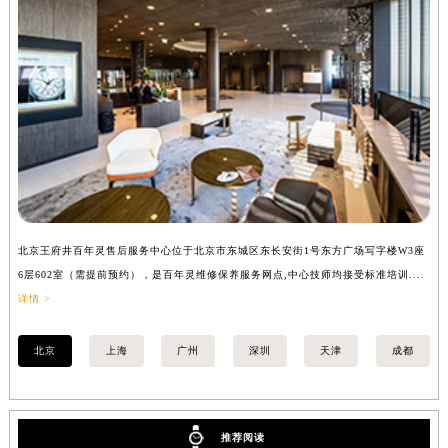
内蒙古自治区兴安盟市乌兰浩特市兴安大街百年灵售后服务中心（需提前预约）
山西省大同市平城区迎宾街百年灵售后服务中心（需提前预约）
山西省晋城市城区黄华街百年灵售后服务中心（需提前预约）
山西省晋中市榆次区顺城街百年灵售后服务中心（需提前预约）
山西省临汾市尧都区解放路百年灵售后服务中心（需提前预约）
山西省吕梁市离石区永宁中路与建设街交叉口百年灵售后服务中心（需提前预约）
山西省朔州市朔城区怡西路与鄯阳西街交汇处百年灵售后服务中心（需提前预约）
山西省忻州市忻府区和平东街与七一南路交叉口百年灵售后服务中心（需提前预约）
北京王府井百年灵售后服务中心位于北京市东城区东长安街1号东方广场写字楼W3座
上
山西省阳泉市郊区平阳东街与新城大道交叉口百年灵售后服务中心（需提前预约）
6层602室（需提前预约），是百年灵维修保养服务网点,中心技师均接受标准培训....
（
山西省运城市盐湖区河东街百年灵售后服务中心（需提前预约）
详情 >
山西省长治市潞州区英雄中路百年灵售后服务中心（需提前预约）
山西省太原市迎泽区迎泽街道解放路15号亨得利名表维修授权店3楼百年灵售后服务中心（需提前预约）
北京
上海
广州
深圳
天津
成都
天津市和平区赤峰道136号天津国际金融中心26层2603室百年灵售后服务中心（需提前预约）
安徽省安庆市迎江区人民路百年灵售后服务中心（需提前预约）
安徽省蚌埠市蚌山区淮河路百年灵售后服务中心（需提前预约）
推荐阅读
安徽省亳州市谯城区魏武大道百年灵售后服务中心（需提前预约）