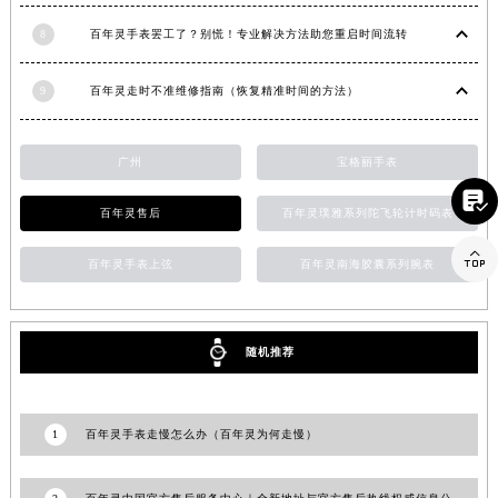
江西省九江市浔阳区浔阳路百年灵售后服务中心（需提前预约）
8
百年灵手表罢工了？别慌！专业解决方法助您重启时间流转
江西省南昌市红谷滩新区红谷中大道998号绿地双子塔（中央广场）A1座办公楼14层1407室百年灵售后服务中心（需提前预约）
9
百年灵走时不准维修指南（恢复精准时间的方法）
江西省萍乡市安源区萍安北大道与康庄路交叉口百年灵售后服务中心（需提前预约）
江西省上饶市信州区滨江西路百年灵售后服务中心（需提前预约）
江西省新余市渝水区北湖西路百年灵售后服务中心（需提前预约）
广州
宝格丽手表
江西省宜春市袁州区中山中路百年灵售后服务中心（需提前预约）

百年灵售后
百年灵璞雅系列陀飞轮计时码表
江西省鹰潭市月湖区胜利东路百年灵售后服务中心（需提前预约）
山东省德州市德城区东风中路百年灵售后服务中心（需提前预约）

百年灵手表上弦
百年灵南海胶囊系列腕表
山东省东营市东营区济南路百年灵售后服务中心（需提前预约）
山东省济南市历下区经十路11111号华润中心写字楼（万象城）15层1508室百年灵售后服务中心（需提前预约）
山东省济宁市任城区太白楼路百年灵售后服务中心（需提前预约）
随机推荐
山东省莱芜市文化南路8号银座商城名表维修一楼名表维修百年灵售后服务中心（需提前预约）
山东省临沂市兰山区解放路百年灵售后服务中心（需提前预约）
山东省日照市东港区烟台路百年灵售后服务中心（需提前预约）
1
百年灵手表走慢怎么办（百年灵为何走慢）
山东省泰安市泰山区财源街道泰山大街百年灵售后服务中心（需提前预约）
山东省威海市环翠区新威海路89号振华商厦一楼名表维修百年灵售后服务中心（需提前预约）