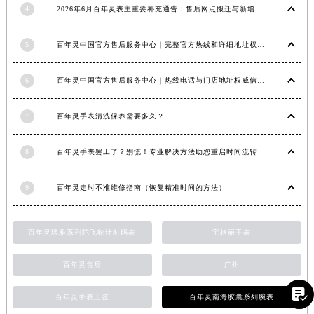
4
2026年6月百年灵表主重要补充通告：售后网点搬迁与新增
福建省莆田市城厢区霞林街道荔华东大道百年灵售后服务中心（需提前预约）
福建省三明市三元区东乾二路百年灵售后服务中心（需提前预约）
5
百年灵中国官方售后服务中心｜完整官方热线和详细地址权威信息通告（2026年6月最新）
福建省漳州市龙文区步港路百年灵售后服务中心（需提前预约）
江苏省常州市新北区龙锦路1590号现代传媒中心5号楼10层1008室百年灵售后服务中心（需提前预约）
6
百年灵中国官方售后服务中心｜热线电话与门店地址权威信息声明（2026年7月最新）
江苏省淮安市清江浦区淮海北路百年灵售后服务中心（需提前预约）
江苏省连云港市海州区通灌北路百年灵售后服务中心（需提前预约）
7
百年灵手表清洗保养需要多久？
江苏省南京市秦淮区中山南路1号南京中心22层22-C1-C3室百年灵售后服务中心（需提前预约）
江苏省宿迁市宿城区西湖路百年灵售后服务中心（需提前预约）
8
百年灵手表罢工了？别慌！专业解决方法助您重启时间流转
江苏省泰州市海陵区永定东路399号置地商务中心东塔（华润万象城）17层1706室百年灵售后服务中心（需提前预约）
9
百年灵走时不准维修指南（恢复精准时间的方法）
江苏省徐州市鼓楼区淮海东路29号苏宁广场IFC国际金融中心35层3508室百年灵售后服务中心（需提前预约）
江苏省盐城市盐都区世纪大道5号盐城金融城写字楼1号楼16层1604室百年灵售后服务中心（需提前预约）
江苏省扬州市邗江区国展路29号星耀天地写字楼1号楼18层1803室百年灵售后服务中心（需提前预约）
百年灵璞雅系列陀飞轮计时码表
宝格丽手表
江苏省镇江市京口区中山东路百年灵售后服务中心（需提前预约）
百年灵售后
广州
江西省抚州市临川区赣东大道百年灵售后服务中心（需提前预约）
江西省赣州市章贡区文清路百年灵售后服务中心（需提前预约）

百年灵手表上弦
百年灵南海胶囊系列腕表
江西省吉安市吉州区井冈山大道百年灵售后服务中心（需提前预约）