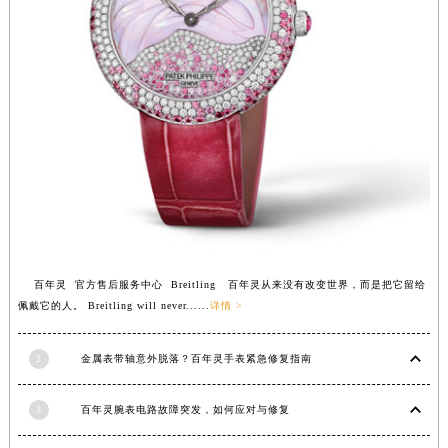
安徽省亳州市谯城区魏武大道百年灵售后服务中心（需提前预约）
安徽省池州市贵池区长江路百年灵售后服务中心（需提前预约）
安徽省滁州市琅琊区南谯北路百年灵售后服务中心（需提前预约）
安徽省阜阳市颍州区颍州北路百年灵售后服务中心（需提前预约）
安徽省淮北市相山区淮海路百年灵售后服务中心（需提前预约）
安徽省淮南市田家庵区国庆中路百年灵售后服务中心（需提前预约）
安徽省黄山市屯溪区黄山西路百年灵售后服务中心（需提前预约）
安徽省六安市金安区解放中路百年灵售后服务中心（需提前预约）
安徽省马鞍山市雨山区湖南西路百年灵售后服务中心（需提前预约）
安徽省宿州市埇桥区人民中路百年灵售后服务中心（需提前预约）
百年灵 官方售后服务中心 Breitling 百年灵从来没有改变世界，而是把它留给
安徽省铜陵市铜官区石城大道百年灵售后服务中心（需提前预约）
佩戴它的人。 Breitling will never......
详情 >
安徽省芜湖市镜湖区中山路步行街百年灵售后服务中心（需提前预约）
安徽省宣城市宣州区叠嶂西路百年灵售后服务中心（需提前预约）
2
金属表带轴意外脱落？百年灵手表紧急修复指南
福建省龙岩市新罗区九一南路百年灵售后服务中心（需提前预约）
3
百年灵腕表电路故障突发，如何应对与修复
福建省南平市建阳区人民西路百年灵售后服务中心（需提前预约）
福建省宁德市蕉城区天湖东路百年灵售后服务中心（需提前预约）