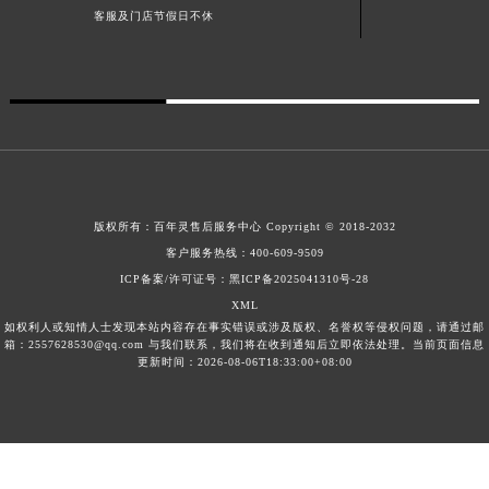
客服及门店节假日不休
澳门特别行政区风顺堂区南湾大马路百年灵售后服务中心（需提前预约）
澳门特别行政区花地玛堂区关闸广场百年灵售后服务中心（需提前预约）
澳门特别行政区花王堂区大三巴商圈百年灵售后服务中心（需提前预约）
澳门特别行政区嘉模堂区官也街百年灵售后服务中心（需提前预约）
澳门省路氹城市金光大道百年灵售后服务中心（需提前预约）
澳门特别行政区望德堂区塔石广场百年灵售后服务中心（需提前预约）
福建省福州市鼓楼区五四路128-1号恒力城写字楼15层03室百年灵售后服务中心（需提前预约）
版权所有：
百年灵售后服务中心
Copyright © 2018-2032
福建省厦门市思明区湖滨东路95号万象城华润大厦B座11层1104室百年灵售后服务中心（需提前预约）
客户服务热线：
400-609-9509
广东省潮州市潮安区新风路与潮汕路交汇处百年灵售后服务中心（需提前预约）
ICP备案/许可证号：黑ICP备2025041310号-28
广东省广州市天河区天河路230号万菱汇国际中心A塔7层704室百年灵售后服务中心（需提前预约）
XML
广东省广州市越秀区环市东路371-375号世界贸易中心大厦南塔15层1507室百年灵售后服务中心（需提前预约）
如权利人或知情人士发现本站内容存在事实错误或涉及版权、名誉权等侵权问题，请通过邮
箱：2557628530@qq.com 与我们联系，我们将在收到通知后立即依法处理。当前页面信息
广东省河源市源城区越王大道百年灵售后服务中心（需提前预约）
更新时间：2026-08-06T18:33:00+08:00
广东省惠州市惠城区江北文昌一路7号华贸大厦1座30层3005室百年灵售后服务中心（需提前预约）
广东省江门市蓬江区广场西路百年灵售后服务中心（需提前预约）
广东省揭阳市榕城进贤门步行街百年灵售后服务中心（需提前预约）
广东省茂名市电白区水东街道迎宾大道百年灵售后服务中心（需提前预约）