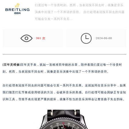
们度过每一个珍贵时刻。然而，当表冠按不回去时，就像是音乐
徐州市鼓楼区淮海东路29号苏宁广场IFC国际金融中心写字楼35层3508室（需提前预约）
演奏中出现了一个不和谐的音符。 自行处理表冠按不回去的问题
扬州市邗江区国展路29号星耀天地写字楼1号楼18层1803室（需提前预约）
可能会引发一系列不良后…
盐城市盐都区世纪大道5号盐城金融城写字楼1号楼16层1604室（需提前预约）
泰州市海陵区永定东路399号置地商务中心东塔写字楼（华润万象城）17层1706室（需提前预约）

宁波市江北区大闸南路500号来福士广场办公楼20层2009室（需提前预约）
361 次
2024-06-08
杭州市上城区钱江路1366号华润大厦写字楼A座5层503-5室（需提前预约）
金华市金东区东市南街777号金华万达广场写字楼4号楼22层2209室（需提前预约）
绍兴市越城区胜利东路379号世茂天际中心写字楼8层805室（需提前预约）
[
百年灵维修
]
百年灵手表，犹如一首精准而华丽的乐章，陪伴着我们度过每一个珍贵时
嘉兴市南湖区广益路705号嘉兴世界贸易中心写字楼A座13层1304室（需提前预约）
刻。然而，当表冠按不回去时，就像是音乐演奏中出现了一个不和谐的音符。
南昌市红谷滩新区红谷中大道998号绿地双子塔（中央广场）A1座办公楼14层07室（需提前预约）
自行处理表冠按不回去的问题可能会引发一系列不良后果。这就如同在音乐分享中，如果
济南市历下区经十路11111号华润中心写字楼（万象城）15层1508室（需提前预约）
我们随意打乱节奏或使用错误的方法，会破坏音乐的美感。自行处理可能会因缺乏专业知
广州市天河区天河路230号万菱汇国际中心写字楼A塔7层704室（需提前预约）
识和工具，导致手表出现更严重的损坏，就像不恰当的音乐演绎会让整首曲子失去韵味。
广州市越秀区环市东路371-375号世界贸易中心大厦南塔写字楼15层07室（需提前预约）
深圳市罗湖区深南东路5001号华润大厦写字楼17层1701室（需提前预约）
惠州市惠城区江北文昌一路7号华贸大厦写字楼1座30层05室（需提前预约）
厦门市思明区湖滨东路95号华润大厦写字楼B座11层1104室（需提前预约）