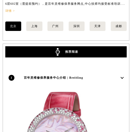
6层602室（需提前预约），是百年灵维修保养服务网点,中心技师均接受标准培训....
（
内蒙古自治区锡林郭勒盟市锡林浩特市光明街与额尔敦路交叉口百年灵售后服务中心（需提前预约）
详情 >
内蒙古自治区兴安盟市乌兰浩特市兴安大街百年灵售后服务中心（需提前预约）
山西省大同市平城区迎宾街百年灵售后服务中心（需提前预约）
北京
上海
广州
深圳
天津
成都
山西省晋城市城区黄华街百年灵售后服务中心（需提前预约）
山西省晋中市榆次区顺城街百年灵售后服务中心（需提前预约）
山西省临汾市尧都区解放路百年灵售后服务中心（需提前预约）
推荐阅读
山西省吕梁市离石区永宁中路与建设街交叉口百年灵售后服务中心（需提前预约）
山西省朔州市朔城区怡西路与鄯阳西街交汇处百年灵售后服务中心（需提前预约）
山西省忻州市忻府区和平东街与七一南路交叉口百年灵售后服务中心（需提前预约）
1
百年灵维修保养服务中心介绍 | Breitling
山西省阳泉市郊区平阳东街与新城大道交叉口百年灵售后服务中心（需提前预约）
山西省运城市盐湖区河东街百年灵售后服务中心（需提前预约）
山西省长治市潞州区英雄中路百年灵售后服务中心（需提前预约）
山西省太原市迎泽区迎泽街道解放路15号亨得利名表维修授权店3楼百年灵售后服务中心（需提前预约）
天津市和平区赤峰道136号天津国际金融中心26层2603室百年灵售后服务中心（需提前预约）
安徽省安庆市迎江区人民路百年灵售后服务中心（需提前预约）
安徽省蚌埠市蚌山区淮河路百年灵售后服务中心（需提前预约）