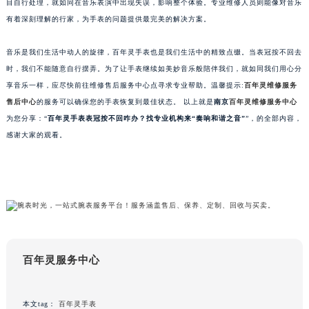
目自行处理，就如同在音乐表演中出现失误，影响整个体验。专业维修人员则能像对音乐
苏州市苏州工业园区星港街199号苏州中心办公楼C座22层08室（需提前预约）
有着深刻理解的行家，为手表的问题提供最完美的解决方案。
武汉市江汉区解放大道686号世界贸易大厦38层09室（需提前预约）
南宁市青秀区金湖路59号地王大厦12楼1224室（需提前预约）
音乐是我们生活中动人的旋律，百年灵手表也是我们生活中的精致点缀。当表冠按不回去
时，我们不能随意自行摆弄。为了让手表继续如美妙音乐般陪伴我们，就如同我们用心分
合肥市蜀山区潜山路111号万象城华润大厦B座12楼03室（需提前预约）
享音乐一样，应尽快前往维修售后服务中心点寻求专业帮助。温馨提示:
百年灵维修服务
泉州市丰泽区宝洲路729号浦西万达中心写字楼A座7楼709室（需提前预约）
售后中心
的服务可以确保您的手表恢复到最佳状态。 以上就是
南京
百年灵维修服务中心
青岛市南区山东路6号华润大厦B座22层04室（需提前预约）
为您分享：“
百年灵手表表冠按不回咋办？找专业机构来“奏响和谐之音”
”，的全部内容，
烟台市芝罘区胜利路139号万达金融中心A座907室（需提前预约）
感谢大家的观看。
长春市朝阳区西安大路727号中银大厦A座(旺进大厦)18层09室（需提前预约）
贵阳市南明区都司高架桥路33号亨特国际金融中心14楼14D（需提前预约）
昆明市盘龙区北京路928号同德昆明广场写字楼10层06室（需提前预约）
石家庄市长安区中山东路39号勒泰中心写字楼B座13层07室（需提前预约）
西安市碑林区南关正街88号华侨城长安国际中心E座6楼10室（需提前预约）
海口市龙华区金贸东路5号海口华润大厦B座17层1707室（需提前预约）
百年灵服务中心
唐山市路南区新华东道100号万达广场写字楼A座10层1002室（需提前预约）
台州市椒江区东海大道1800号腾达中心东1幢20楼2002室（需提前预约）
内蒙古自治区呼和浩特市玉泉区大学西街70号华润万象城写字楼（鄂尔多斯大厦）23层2326室（需提前预约）
本文tag：
百年灵手表