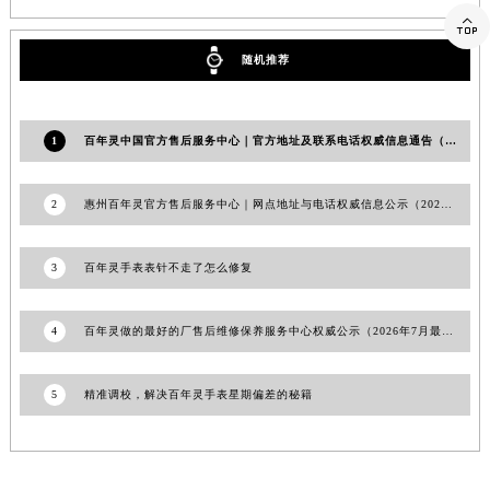

江西省景德镇市珠山区珠山中路百年灵售后服务中心（需提前预约）
江西省九江市浔阳区浔阳路百年灵售后服务中心（需提前预约）
随机推荐
江西省南昌市红谷滩新区红谷中大道998号绿地双子塔（中央广场）A1座办公楼14层1407室百年灵售后服务中心（需提前预约）
江西省萍乡市安源区萍安北大道与康庄路交叉口百年灵售后服务中心（需提前预约）
1
百年灵中国官方售后服务中心｜官方地址及联系电话权威信息通告（2026年7月最新）
江西省上饶市信州区滨江西路百年灵售后服务中心（需提前预约）
江西省新余市渝水区北湖西路百年灵售后服务中心（需提前预约）
2
惠州百年灵官方售后服务中心｜网点地址与电话权威信息公示（2026年6月最新）
江西省宜春市袁州区中山中路百年灵售后服务中心（需提前预约）
江西省鹰潭市月湖区胜利东路百年灵售后服务中心（需提前预约）
山东省德州市德城区东风中路百年灵售后服务中心（需提前预约）
3
百年灵手表表针不走了怎么修复
山东省东营市东营区济南路百年灵售后服务中心（需提前预约）
山东省济南市历下区经十路11111号华润中心写字楼（万象城）15层1508室百年灵售后服务中心（需提前预约）
4
百年灵做的最好的厂售后维修保养服务中心权威公示（2026年7月最新）
山东省济宁市任城区太白楼路百年灵售后服务中心（需提前预约）
山东省莱芜市文化南路8号银座商城名表维修一楼名表维修百年灵售后服务中心（需提前预约）
5
精准调校，解决百年灵手表星期偏差的秘籍
山东省临沂市兰山区解放路百年灵售后服务中心（需提前预约）
山东省日照市东港区烟台路百年灵售后服务中心（需提前预约）
山东省泰安市泰山区财源街道泰山大街百年灵售后服务中心（需提前预约）