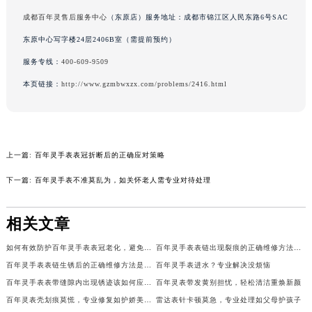
吉林省辽源市龙山区人民大街百年灵售后服务中心（需提前预约）
成都百年灵售后服务中心
（东原店）服务地址：成都市锦江区人民东路6号SAC
吉林省梅河口市新华街道梅河大街百年灵售后服务中心（需提前预约）
东原中心写字楼24层2406B室（需提前预约）
吉林省四平市铁东区紫气大路与南九经街交汇处百年灵售后服务中心（需提前预约）
服务专线：
400-609-9509
吉林省松原市宁江区五环大街百年灵售后服务中心（需提前预约）
本页链接：
http://www.gzmbwxzx.com/problems/2416.html
吉林省通化市东昌区环通乡江南大街百年灵售后服务中心（需提前预约）
吉林省延边市延吉市解放路百年灵售后服务中心（需提前预约）
辽宁省鞍山市铁东区站前街百年灵售后服务中心（需提前预约）
辽宁省本溪市平山区胜利路百年灵售后服务中心（需提前预约）
上一篇:
百年灵手表表冠折断后的正确应对策略
辽宁省朝阳市双塔区新华路百年灵售后服务中心（需提前预约）
下一篇:
百年灵手表不准莫乱为，如关怀老人需专业对待处理
辽宁省丹东市振兴区七经街百年灵售后服务中心（需提前预约）
辽宁省抚顺市新抚区东一路百年灵售后服务中心（需提前预约）
相关文章
辽宁省阜新市海州区解放大街百年灵售后服务中心（需提前预约）
辽宁省葫芦岛市连山区中央路百年灵售后服务中心（需提前预约）
如何有效防护百年灵手表表冠老化，避免操作误区
百年灵手表表链出现裂痕的正确维修方法是什么？（图）
百年灵手表表链生锈后的正确维修方法是什么？
百年灵手表进水？专业解决没烦恼
辽宁省锦州市古塔区中央大街百年灵售后服务中心（需提前预约）
百年灵手表表带缝隙内出现锈迹该如何应急处理？
百年灵表带发黄别担忧，轻松清洁重焕新颜
辽宁省辽阳市白塔区新运大街百年灵售后服务中心（需提前预约）
百年灵表壳划痕莫慌，专业修复如护娇美花朵
雷达表针卡顿莫急，专业处理如父母护孩子
辽宁省盘锦市兴隆台区石油大街百年灵售后服务中心（需提前预约）