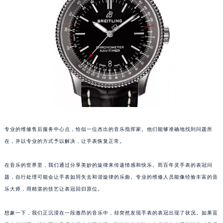
福州市鼓楼区五四路128-1号恒力城写字楼15层03室（需提前预约）
成都市锦江区人民东路6号SAC东原中心写字楼24层2406B室（需提前预约）
重庆市江北区观音桥步行街2号融恒时代广场写字楼9层902室（需提前预约）
长沙市芙蓉区定王台街道建湘路393号世茂环球金融中心写字楼（芙蓉广场）10层13室（需提前预约）
郑州市二七区铭功路10号华润大厦写字楼29层2905室（需提前预约）
太原市迎泽区解放路15号亨得利名表服务中心（品牌授权店）3层整层（需提前预约）
沈阳市沈河区中街路137号亨得利名表服务中心（品牌授权店）1层整层（需提前预约）
沈阳市沈河区中街路83号亨得利名表服务中心（品牌授权店）1层整层（需提前预约）
乌鲁木齐市天山区红山路26号时代广场（CCMALL）C座17层17-B（需提前预约）
专业的维修售后服务中心点，恰似一位杰出的音乐指挥家。他们能够准确地找到问题所
温州市鹿城区锦绣路1067号置信广场10层1015室（需提前预约）
在，并以专业的方式予以解决，让手表恢复正常。
哈尔滨市道里区友谊西路600号富力中心T2座写字楼29层03室（需提前预约）
大连市中山区人民路15号国际金融大厦7层G室（需提前预约）
在音乐的世界里，我们通过分享美妙的旋律来传递情感和快乐。而百年灵手表的表冠问
佛山市禅城区季华五路57号万科金融中心C座12层1205室（需提前预约）
题，自行处理可能会让手表如同失去和谐旋律的乐曲。专业的维修人员能像经验丰富的音
乐大师，用精湛的技艺让表冠回归原位。
东莞市东城街道鸿福东路1号民盈国贸中心T1写字楼9层907室（需提前预约）
无锡市梁溪区人民中路139号恒隆广场写字楼1座11层1104室（需提前预约）
想象一下，我们正沉浸在一段激昂的音乐中，却突然发现手表的表冠出现了状况。如果盲
南通市崇川区工农路57号圆融广场写字楼16层1603室（需提前预约）