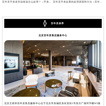
百年灵手表表壳划痕该怎么处理？（手表划痕处理方法）
百年灵手表起雾的处理原因和方法（百年灵手表起雾解决办法）
辽宁省铁岭市银州区南马路百年灵售后服务中心（需提前预约）
辽宁省营口市站前区市府路与渤海大街交叉口百年灵售后服务中心（需提前预约）
辽宁省沈阳市沈河区中街路137号亨得利名表维修授权店1楼百年灵售后服务中心（需提前预约）
百年灵保养
辽宁省沈阳市沈河区中街路83号亨得利名表维修授权店1楼百年灵售后服务中心（需提前预约）
北京市朝阳区建国门外大街甲6号华熙国际中心D座11层1102室百年灵售后服务中心（北京总部）（需提前预约）
北京百年灵售后服务中心
北京市东城区东长安街1号王府井东方广场W3座6层602室百年灵售后服务中心（需提前预约）
河北省保定市竞秀区朝阳北大街北国先天下百年灵售后服务中心（需提前预约）
内蒙古自治区阿拉善盟市左旗土尔扈特大街百年灵售后服务中心（需提前预约）
内蒙古自治区巴彦淖尔市临河区新华街百年灵售后服务中心（需提前预约）
内蒙古自治区包头市青山区幸福路甲3号王府井百货名表维修百年灵售后服务中心（需提前预约）
内蒙古自治区赤峰市红山区哈达街百年灵售后服务中心（需提前预约）
内蒙古自治区鄂尔多斯市东胜区伊金霍洛街百年灵售后服务中心（需提前预约）
内蒙古自治区呼伦贝尔市海拉尔区中央街百年灵售后服务中心（需提前预约）
内蒙古自治区通辽市科尔沁区明仁大街百年灵售后服务中心（需提前预约）
内蒙古自治区乌海市海勃湾区人民南路百年灵售后服务中心（需提前预约）
北京王府井百年灵售后服务中心位于北京市东城区东长安街1号东方广场写字楼W3座
上
内蒙古自治区乌兰察布市集宁区恩和大街百年灵售后服务中心（需提前预约）