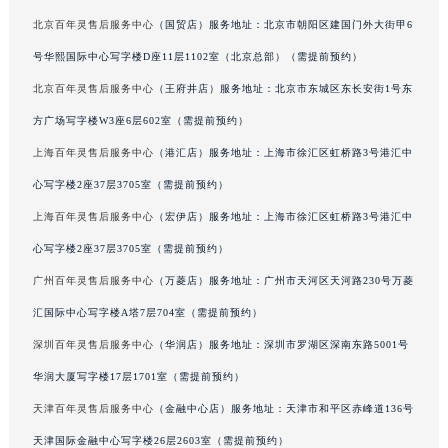
甘肃省兰州市七里河区西津西路16号兰州中心写字楼21层2102室（需提前预约）
北京百年灵售后服务中心
（国贸店）服务地址：北京市朝阳区建国门外大街甲6
重庆市解放碑渝中区民权路28号英利国际金融中心写字楼20层01室（需提前预约）
号华熙国际中心写字楼D座11层1102室（北京总部）（需提前预约）
黑龙江省大庆市萨尔图区会战大街百年灵售后服务中心（需提前预约）
北京百年灵售后服务中心
（王府井店）服务地址：北京市东城区东长安街1号东
黑龙江省鹤岗市向阳区红军路百年灵售后服务中心（需提前预约）
方广场写字楼W3座6层602室（需提前预约）
黑龙江省黑河市爱辉区中央街百年灵售后服务中心（需提前预约）
上海百年灵售后服务中心
（港汇店）服务地址：上海市徐汇区虹桥路3号港汇中
黑龙江省鸡西市鸡冠区红军路百年灵售后服务中心（需提前预约）
心写字楼2座37层3705室（需提前预约）
黑龙江省佳木斯市向阳区长安路百年灵售后服务中心（需提前预约）
黑龙江省牡丹江市东安区太平路百年灵售后服务中心（需提前预约）
上海百年灵售后服务中心
（宏伊店）服务地址：上海市徐汇区虹桥路3号港汇中
黑龙江省七台河市桃山区大同街百年灵售后服务中心（需提前预约）
心写字楼2座37层3705室（需提前预约）
黑龙江省齐齐哈尔市龙沙区龙华路百年灵售后服务中心（需提前预约）
广州百年灵售后服务中心
（万菱店）服务地址：广州市天河区天河路230号万菱
黑龙江省双鸭山市尖山区新兴大街百年灵售后服务中心（需提前预约）
汇国际中心写字楼A塔7层704室（需提前预约）
黑龙江省绥化市北林区新华街与康庄路交叉口百年灵售后服务中心（需提前预约）
深圳百年灵售后服务中心
（华润店）服务地址：深圳市罗湖区深南东路5001号
黑龙江省伊春市伊美区通河路百年灵售后服务中心（需提前预约）
华润大厦写字楼17层1701室（需提前预约）
吉林省白城市洮北区明仁南街百年灵售后服务中心（需提前预约）
天津百年灵售后服务中心
（金融中心店）服务地址：天津市和平区赤峰道136号
吉林省白山市浑江区浑江大街百年灵售后服务中心（需提前预约）
吉林省吉林市船营区河南街百年灵售后服务中心（需提前预约）
天津国际金融中心写字楼26层2603室（需提前预约）