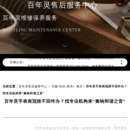
百年灵售后服务中心
百年灵维修保养服务
BREITLING MAINTENANCE CENTER
2026年8月百年灵中国区售后服务网络优化升级公告
2026年8月百年灵全国官方售后客户服务热线：400-609-9509
▲
官网公告>
百年灵官方全国统一服务热线400-609-9509，服务覆盖中国大陆、香港、澳门、台湾全部区域（非大陆需加拨“+86”）
▼
2026年8月百年灵售后服务中心最新网点地址：
北京市朝阳区建国门外大街甲6号华熙国际中心写字楼D座11层1102室（北京总部）（需提前预约）
当前位置：
百年灵售后服务中心
>
问题/知识/资讯
>
南京
> 百年灵手表表冠按不回咋办？
北京市东城区东长安街1号东方广场写字楼W3座6层602室（需提前预约）
找专业机构来“奏响和谐之音”
天津市和平区赤峰道136号天津国际金融中心写字楼26层2603室（需提前预约）
百年灵手表表冠按不回咋办？找专业机构来“奏响和谐之音”
上海市徐汇区虹桥路3号港汇中心写字楼2座37层3705室（需提前预约）
上海市黄浦区南京东路299号宏伊国际广场写字楼8层806室（需提前预约）
南京市秦淮区中山南路1号（新街口）南京中心写字楼22层C1-1室（需提前预约）
常州市新北区龙锦路1590号现代传媒中心写字楼5号楼10层1008室（需提前预约）
[百年灵维修]百年灵手表，犹如一首精准而华丽的乐章，陪伴着我