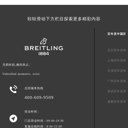
山东省威海市环翠区新威海路89号振华商厦一楼名表维修百年灵售后服务中心（需提前预约）
山东省潍坊市奎文区东风东街百年灵售后服务中心（需提前预约）
轻轻滑动下方栏目探索更多精彩内容
山东省枣庄市滕州市北辛路与善国路交叉口百年灵售后服务中心（需提前预约）
山东省淄博市张店区金晶大道百年灵售后服务中心（需提前预约）
百年灵中国区
上海市黄浦区南京东路299号宏伊国际广场写字楼8层806室百年灵售后服务中心（需提前预约）
上海市徐汇区虹桥路3号港汇中心2座37层3705室百年灵售后服务中心（需提前预约）
北京百年灵维
浙江省杭州市上城区钱江路1366号华润大厦A座5层503-5室百年灵售后服务中心（需提前预约）
上海百年灵维
浙江省湖州市吴兴区劳动路百年灵售后服务中心（需提前预约）
无羁时刻,腕间风云。
浙江省嘉兴市南湖区广益路705号嘉兴世界贸易中心A座13层1304室百年灵售后服务中心（需提前预约）
天津百年灵维
Unbridled moments, wrist.
浙江省金华市金东区东市南街777号金华万达广场4号楼22楼2209室百年灵售后服务中心（需提前预约）
广州百年灵维
浙江省丽水市莲都区解放街百年灵售后服务中心（需提前预约）

总部服务热线
深圳百年灵维
浙江省宁波市江北区大闸南路500号来福士广场办公楼20层2009室百年灵售后服务中心（需提前预约）
400-609-9509
浙江省衢州市柯城区上街百年灵售后服务中心（需提前预约）
成都百年灵维
浙江省绍兴市越城区胜利东路379号世茂天际中心写字楼8层805室百年灵售后服务中心（需提前预约）
营业时间：

浙江省舟山市定海区解放东路百年灵售后服务中心（需提前预约）
门店营业时间：09:00-19:30
澳门特别行政区大堂区议事亭前地（新马路）百年灵售后服务中心（需提前预约）
客服在线时间：8:00-22:00