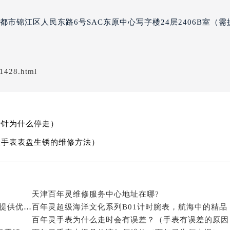
经街交汇处百年灵售后服务中心（需提前预约）
市锦江区人民东路6号SAC东原中心写字楼24层2406B室（需
售后服务中心（需提前预约）
百年灵售后服务中心（需提前预约）
后服务中心（需提前预约）
后服务中心（需提前预约）
1428.html
后服务中心（需提前预约）
后服务中心（需提前预约）
后服务中心（需提前预约）
后服务中心（需提前预约）
秒针为什么停走）
售后服务中心（需提前预约）
灵手表表盘生锈的维修方法）
售后服务中心（需提前预约）
售后服务中心（需提前预约）
售后服务中心（需提前预约）
天津百年灵维修服务中心地址在哪?
灵售后服务中心（需提前预约）
百年灵手表维修保养售后服务门店(专业维修团队为您提供优质售后服务)
百年灵超级海洋文化系列B01计时腕表，航海中的精品
后服务中心（需提前预约）
百年灵手表为什么走时会有误差？（手表有误差的原因
街交叉口百年灵售后服务中心（需提前预约）