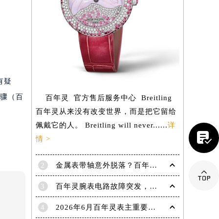
有疑
步骤（百
百年灵 官方售后服务中心 Breitling
百年灵从来没有改变世界，而是把它留给
佩戴它的人。 Breitling will never......
详

情 >
2
金属表带轴意外脱落？百年灵手表紧急修复指南

提前预约）
3
百年灵腕表电路故障突发，如何应对与修复
4
2026年6月百年灵表主重要补充通告：售后网点搬迁与新增