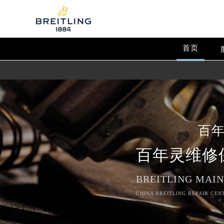
首页
百
百年灵维修
BREITLING MAI
CHINA BREITLING REPAIR CEN