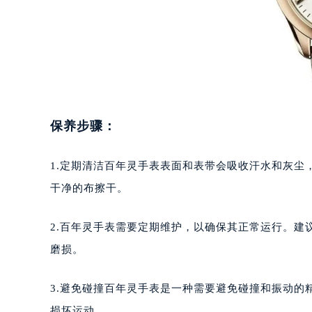
重庆市江北区观音桥步行街2号融恒时
长沙市芙蓉区定王台街道建湘路393
郑州市二七区铭功路10号华润大厦写字
太原市迎泽区解放路15号亨得利名
沈阳市沈河区中街路137号亨得利名
沈阳市沈河区中街路83号亨得利名
保养步骤：
乌鲁木齐市天山区红山路26号时代广场
温州市鹿城区锦绣路1067号置信广场
1.定期清洁百年灵手表表面和表带会吸收汗水和灰
哈尔滨市道里区友谊西路600号富力中
大连市中山区人民路15号国际金融大
干净的布擦干。
佛山市禅城区季华五路57号万科金融中
东莞市东城街道鸿福东路1号民盈国贸
2.百年灵手表需要定期维护，以确保其正常运行。
无锡市梁溪区人民中路139号恒隆广场
磨损。
南通市崇川区工农路57号圆融广场写字
苏州市苏州工业园区星港街199号苏州
3.避免碰撞百年灵手表是一种需要避免碰撞和振动
武汉市江汉区解放大道686号世界贸易
损坏运动。