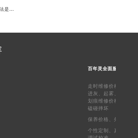
百年灵手表出现划痕如何修复（百年灵手表划痕维修方法是什么）
需提前预约）
容
百年灵全面服务
走时维修价格、
走快
进灰、
起雾、
生锈维
划痕维修价格、
表壳
磕碰摔坏
保养价格、
外观维护
个性定制、
真假鉴定
调试校准