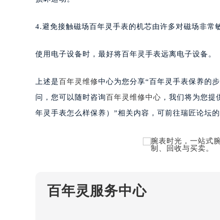
南宁市青秀区金湖路59号地王大厦12
合肥市蜀山区潜山路111号万象城华润
4.避免接触磁场百年灵手表的机芯由许多对磁场非常
泉州市丰泽区宝洲路729号浦西万达中
青岛市南区山东路6号华润大厦B座2
使用电子设备时，最好将百年灵手表远离电子设备。
烟台市芝罘区胜利路139号万达金融中
长春市朝阳区西安大路727号中银大厦
上述是
百年灵维修
中心为您分享“百年灵手表保养的
贵阳市南明区都司高架桥路33号亨特
问，您可以随时咨询
百年灵维修中心
，我们将为您提
昆明市盘龙区北京路928号同德昆明
年灵手表怎么样保养）”相关内容，可前往瑞匠论坛的
石家庄市长安区中山东路39号勒泰中
西安市碑林区南关正街88号华侨城长
海口市龙华区金贸东路5号海口华润大厦
唐山市路南区新华东道100号万达广场
台州市椒江区东海大道1800号腾达中
内蒙古自治区呼和浩特市玉泉区大学西
百年灵服务中心
甘肃省兰州市七里河区西津西路16号兰
重庆市解放碑渝中区民权路28号英利