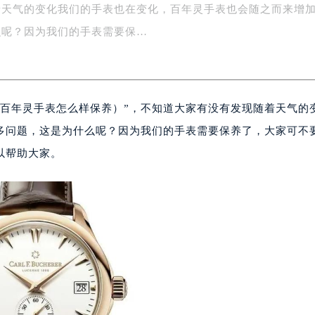
着天气的变化我们的手表也在变化，百年灵手表也会随之而来增
字楼1号楼16层1604室（需提前预约）
务中心东塔写字楼（华润万象城）17层1706室（需提前预约）
么呢？因为我们的手表需要保…
场办公楼20层2009室（需提前预约）
写字楼A座5层503-5室（需提前预约）
广场写字楼4号楼22层2209室（需提前预约）
百年灵手表怎么样保养）”，不知道大家有没有发现随着天气的
际中心写字楼8层805室（需提前预约）
易中心写字楼A座13层1304室（需提前预约）
多问题，这是为什么呢？因为我们的手表需要保养了，大家可不
绿地双子塔（中央广场）A1座办公楼14层07室（需提前预约）
以帮助大家。
心写字楼（万象城）15层1508室（需提前预约）
际中心写字楼A塔7层704室（需提前预约）
世界贸易中心大厦南塔写字楼15层07室（需提前预约）
厦写字楼17层1701室（需提前预约）
厦写字楼1座30层05室（需提前预约）
字楼B座11层1104室（需提前预约）
写字楼15层03室（需提前预约）
心写字楼24层2406B室（需提前预约）