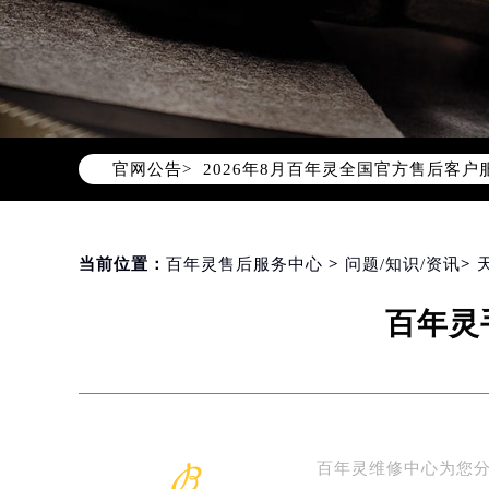
2026年8月百年灵中国区售后服务
2026年8月百年灵全国官方售后客户服务热
官网公告>
百年灵官方全国统一服务热线400-6
2026年8月百年灵售后服务中心最新
北京市朝阳区建国门外大街甲6号华熙
北京市东城区东长安街1号东方广场写
当前位置：
百年灵售后服务中心
>
问题/知识/资讯
>
天津市和平区赤峰道136号天津国际金
百年灵
上海市徐汇区虹桥路3号港汇中心写字楼
上海市黄浦区南京东路299号宏伊国
南京市秦淮区中山南路1号（新街口）
常州市新北区龙锦路1590号现代传媒
徐州市鼓楼区淮海东路29号苏宁广场I
百年灵维修中心为您分
扬州市邗江区国展路29号星耀天地写字