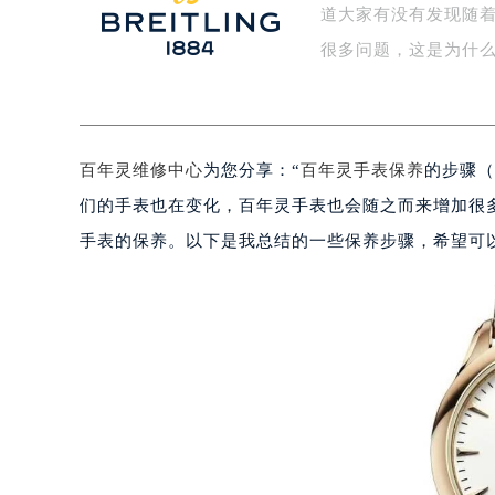
道大家有没有发现随
盐城市盐都区世纪大道5号盐城金融城写
泰州市海陵区永定东路399号置地商
很多问题，这是为什
宁波市江北区大闸南路500号来福士广
杭州市上城区钱江路1366号华润大厦
金华市金东区东市南街777号金华万达
百年灵维修中心
为您分享：“
百年灵手表保养
的步骤（
绍兴市越城区胜利东路379号世茂天
嘉兴市南湖区广益路705号嘉兴世界贸
们的手表也在变化，百年灵手表也会随之而来增加很
南昌市红谷滩新区红谷中大道998号
手表的保养。以下是我总结的一些保养步骤，希望可
济南市历下区经十路11111号华润中
广州市天河区天河路230号万菱汇国
广州市越秀区环市东路371-375号
深圳市罗湖区深南东路5001号华润大
惠州市惠城区江北文昌一路7号华贸大
厦门市思明区湖滨东路95号华润大厦写
福州市鼓楼区五四路128-1号恒力城
成都市锦江区人民东路6号SAC东原中