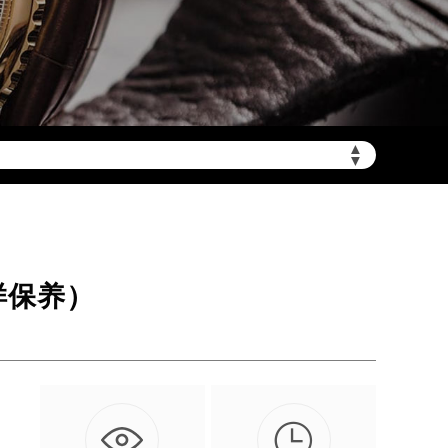
▲
需加拨“+86”）
▼
样保养）

知