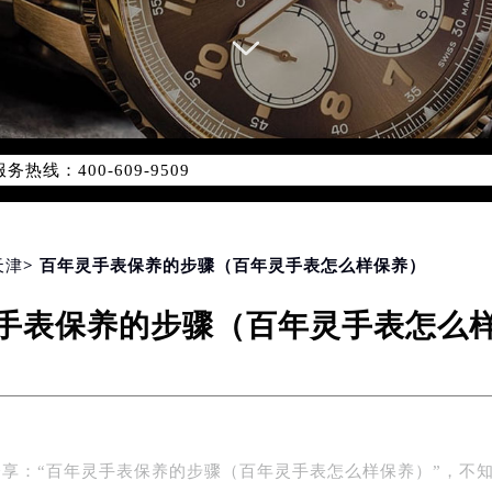
网络优化升级公告
线：400-609-9509
09-9509，服务覆盖中国大陆、香港、澳门、台湾全部区域（非大陆
网点地址：
国际中心写字楼D座11层1102室（北京总部）（需提前预约）
字楼W3座6层602室（需提前预约）
天津
> 百年灵手表保养的步骤（百年灵手表怎么样保养）
融中心写字楼26层2603室（需提前预约）
手表保养的步骤（百年灵手表怎么
2座37层3705室（需提前预约）
际广场写字楼8层806室（需提前预约）
南京中心写字楼22层C1-1室（需提前预约）
中心写字楼5号楼10层1008室（需提前预约）
FC国际金融中心写字楼35层3508室（需提前预约）
享：“百年灵手表保养的步骤（百年灵手表怎么样保养）”，不
楼1号楼18层1803室（需提前预约）