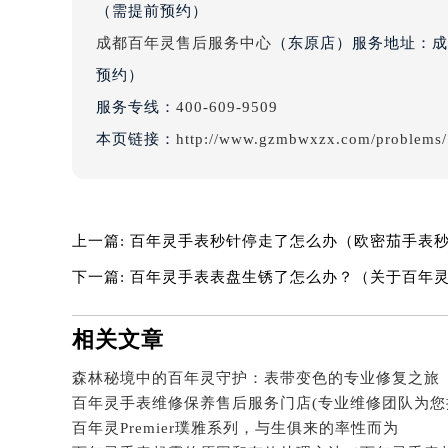
（需提前预约）
吉林省四平市铁东区紫气大路与南九
成都百年灵售后服务中心
（东原店）服务地址：成都
吉林省松原市宁江区五环大街百年灵
吉林省通化市东昌区环通乡江南大街
预约）
吉林省延边市延吉市解放路百年灵售
服务专线：
400-609-9509
辽宁省鞍山市铁东区站前街百年灵售
本页链接：
http://www.gzmbwxzx.com/problems/
辽宁省本溪市平山区胜利路百年灵售
辽宁省朝阳市双塔区新华路百年灵售
辽宁省丹东市振兴区七经街百年灵售
辽宁省抚顺市新抚区东一路百年灵售
上一篇:
百年灵手表秒针停走了怎么办（欧密茄手表
辽宁省阜新市海州区解放大街百年灵
下一篇:
百年灵手表表盘生锈了怎么办？（关于百年
辽宁省葫芦岛市连山区中央路百年灵
辽宁省锦州市古塔区中央大街百年灵
相关文章
辽宁省辽阳市白塔区新运大街百年灵
森林秘境中的百年灵守护：表带变色的专业修复之旅
辽宁省盘锦市兴隆台区石油大街百年
辽宁省铁岭市银州区南马路百年灵售
百年灵Premier璞雅系列，与生俱来的率性而为
辽宁省营口市站前区市府路与渤海大