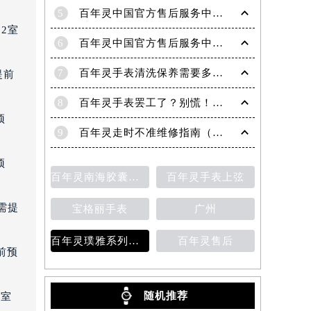
5
百年灵中国官方售后服务中心｜完整官方热线和详细地址权威信息通告（2026年6月最新）
2室
6
百年灵中国官方售后服务中心｜热线电话与门店地址权威信息声明（2026年7月最新）
7
百年灵手表清洗保养需要多久？
提前
8
百年灵手表罢工了？别慌！专业解决方法助您重启时间流转
预
9
百年灵走时不准维修指南（恢复精准时间的方法）
预
百年灵南海胶囊系列腕表
百年灵手表上弦
需提
宝格丽手表
广州
百年灵璞雅系列陀飞轮计时码表
百年灵售后
前预
随机推荐
3室