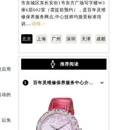
市东城区东长安街1号东方广场写字楼W3
区虹桥路3
座6层602室（需提前预约），是百年灵维
3705室
）
修保养服务网点,中心技师均接受标准培
养服务网点,
训....
详情 >
详情 >
北京
上海
广州
深圳
天津
成都
推荐阅读
然后用
1
百年灵维修保养服务中心介绍 | Breitling
运动的
，以免