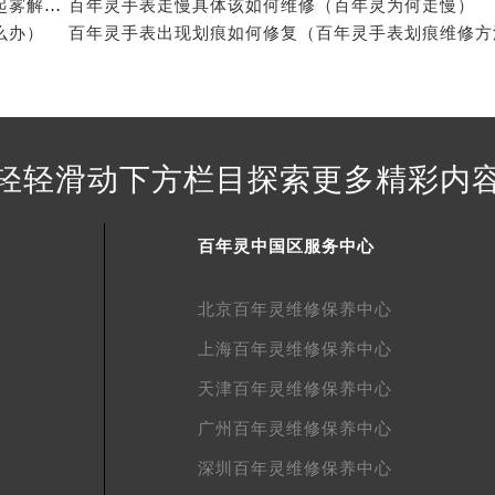
百年灵手表起雾的原因和有效处理方法（百年灵手表起雾解决办法）
百年灵手表走慢具体该如何维修（百年灵为何走慢）
得利名表维修授权店1楼百年灵售后服务中心（需提前预约）
么办）
得利名表维修授权店1楼百年灵售后服务中心（需提前预约）
国际中心D座11层1102室百年灵售后服务中心（北京总部）（
广场W3座6层602室百年灵售后服务中心（需提前预约）
先天下百年灵售后服务中心（需提前预约）
轻轻滑动下方栏目探索更多精彩内
特大街百年灵售后服务中心（需提前预约）
街百年灵售后服务中心（需提前预约）
3号王府井百货名表维修百年灵售后服务中心（需提前预约）
百年灵中国区服务中心
年灵售后服务中心（需提前预约）
霍洛街百年灵售后服务中心（需提前预约）
北京百年灵维修保养中心
央街百年灵售后服务中心（需提前预约）
上海百年灵维修保养中心
街百年灵售后服务中心（需提前预约）
路百年灵售后服务中心（需提前预约）
天津百年灵维修保养中心
大街百年灵售后服务中心（需提前预约）
广州百年灵维修保养中心
市光明街与额尔敦路交叉口百年灵售后服务中心（需提前预约）
深圳百年灵维修保养中心
安大街百年灵售后服务中心（需提前预约）