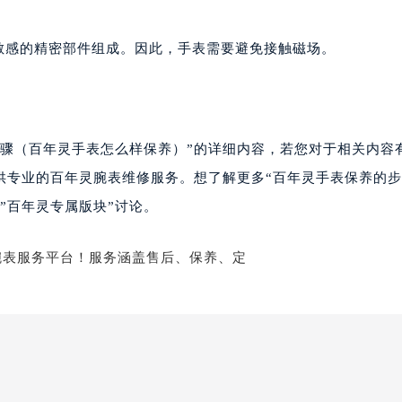
楼1224室（需提前预约）
大厦B座12楼03室（需提前预约）
敏感的精密部件组成。因此，手表需要避免接触磁场。
心写字楼A座7楼709室（需提前预约）
2层04室（需提前预约）
心A座907室（需提前预约）
A座(旺进大厦)18层09室（需提前预约）
步骤（百年灵手表怎么样保养）”的详细内容，若您对于相关内容
国际金融中心14楼14D（需提前预约）
供专业的百年灵腕表维修服务。想了解更多“百年灵手表保养的
广场写字楼10层06室（需提前预约）
”百年灵专属版块”讨论。
心写字楼B座13层07室（需提前预约）
安国际中心E座6楼10室（需提前预约）
B座17层1707室（需提前预约）
写字楼A座10层1002室（需提前预约）
心东1幢20楼2002室（需提前预约）
街70号华润万象城写字楼（鄂尔多斯大厦）23层2326室（需
州中心写字楼21层2102室（需提前预约）
国际金融中心写字楼20层01室（需提前预约）