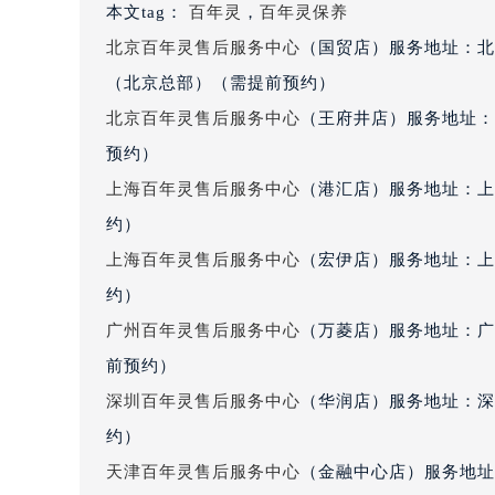
本文tag：
百年灵
，
百年灵保养
黑龙江省大庆市萨尔图区会战大街百
北京百年灵售后服务中心
（国贸店）服务地址：北
黑龙江省鹤岗市向阳区红军路百年灵
黑龙江省黑河市爱辉区中央街百年灵
（北京总部）（需提前预约）
黑龙江省鸡西市鸡冠区红军路百年灵
北京百年灵售后服务中心
（王府井店）服务地址：
黑龙江省佳木斯市向阳区长安路百年
预约）
黑龙江省牡丹江市东安区太平路百年
上海百年灵售后服务中心
（港汇店）服务地址：上
黑龙江省七台河市桃山区大同街百年
约）
黑龙江省齐齐哈尔市龙沙区龙华路百
上海百年灵售后服务中心
（宏伊店）服务地址：上
黑龙江省双鸭山市尖山区新兴大街百
约）
黑龙江省绥化市北林区新华街与康庄
黑龙江省伊春市伊美区通河路百年灵
广州百年灵售后服务中心
（万菱店）服务地址：广
吉林省白城市洮北区明仁南街百年灵
前预约）
吉林省白山市浑江区浑江大街百年灵
深圳百年灵售后服务中心
（华润店）服务地址：深圳
吉林省吉林市船营区河南街百年灵售
约）
吉林省辽源市龙山区人民大街百年灵
天津百年灵售后服务中心
（金融中心店）服务地址：
吉林省梅河口市新华街道梅河大街百