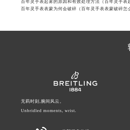
辽宁省沈阳市沈河区中街路137号亨
百年灵手表表蒙为何会破碎（百年灵手表表蒙破碎怎
辽宁省沈阳市沈河区中街路83号亨
北京市朝阳区建国门外大街甲6号华熙
北京市东城区东长安街1号王府井东方
河北省保定市竞秀区朝阳北大街北国
内蒙古自治区阿拉善盟市左旗土尔扈
内蒙古自治区巴彦淖尔市临河区新华
内蒙古自治区包头市青山区幸福路甲
内蒙古自治区赤峰市红山区哈达街百
内蒙古自治区鄂尔多斯市东胜区伊金
内蒙古自治区呼伦贝尔市海拉尔区中
内蒙古自治区通辽市科尔沁区明仁大
无羁时刻,腕间风云。
内蒙古自治区乌海市海勃湾区人民南
内蒙古自治区乌兰察布市集宁区恩和
Unbridled moments, wrist.
内蒙古自治区锡林郭勒盟市锡林浩特
内蒙古自治区兴安盟市乌兰浩特市兴