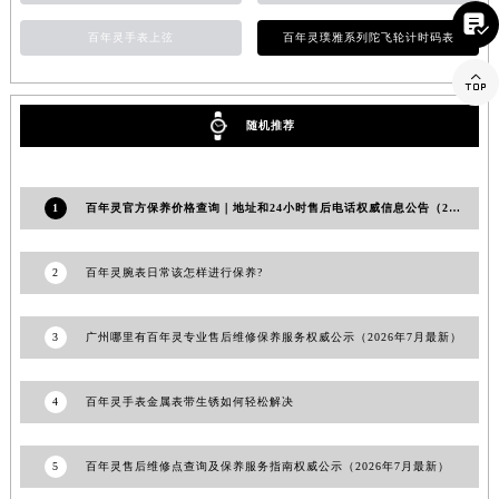

江西省景德镇市珠山区珠山中路百年灵售后服务中心（需提前预约）
百年灵手表上弦
百年灵璞雅系列陀飞轮计时码表
江西省九江市浔阳区浔阳路百年灵售后服务中心（需提前预约）

江西省南昌市红谷滩新区红谷中大道998号绿地双子塔（中央广场）A1座办公楼14层1407室百年灵售后服务中心（需提前预约）
江西省萍乡市安源区萍安北大道与康庄路交叉口百年灵售后服务中心（需提前预约）
随机推荐
江西省上饶市信州区滨江西路百年灵售后服务中心（需提前预约）
江西省新余市渝水区北湖西路百年灵售后服务中心（需提前预约）
1
百年灵官方保养价格查询｜地址和24小时售后电话权威信息公告（2026年7月最新）
江西省宜春市袁州区中山中路百年灵售后服务中心（需提前预约）
江西省鹰潭市月湖区胜利东路百年灵售后服务中心（需提前预约）
山东省德州市德城区东风中路百年灵售后服务中心（需提前预约）
2
百年灵腕表日常该怎样进行保养?
山东省东营市东营区济南路百年灵售后服务中心（需提前预约）
山东省济南市历下区经十路11111号华润中心写字楼（万象城）15层1508室百年灵售后服务中心（需提前预约）
3
广州哪里有百年灵专业售后维修保养服务权威公示（2026年7月最新）
山东省济宁市任城区太白楼路百年灵售后服务中心（需提前预约）
山东省莱芜市文化南路8号银座商城名表维修一楼名表维修百年灵售后服务中心（需提前预约）
4
百年灵手表金属表带生锈如何轻松解决
山东省临沂市兰山区解放路百年灵售后服务中心（需提前预约）
山东省日照市东港区烟台路百年灵售后服务中心（需提前预约）
5
百年灵售后维修点查询及保养服务指南权威公示（2026年7月最新）
山东省泰安市泰山区财源街道泰山大街百年灵售后服务中心（需提前预约）