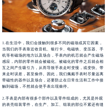
福州市鼓楼区五四路128-1号恒力城写字楼15层03室（需提前预约）
成都市锦江区人民东路6号SAC东原中心写字楼24层2406B室（需提前预约）
重庆市江北区观音桥步行街2号融恒时代广场写字楼9层902室（需提前预约）
长沙市芙蓉区定王台街道建湘路393号世茂环球金融中心写字楼（芙蓉广场）10层13室（需提前预约）
郑州市二七区铭功路10号华润大厦写字楼29层2905室（需提前预约）
太原市迎泽区解放路15号亨得利名表服务中心（品牌授权店）3层整层（需提前预约）
1.在生活中，我们会接触到很多不同的磁场或其它因素，
沈阳市沈河区中街路137号亨得利名表服务中心（品牌授权店）1层整层（需提前预约）
当我们的手表靠近收音机、银行卡、电磁铁、变压器、手
沈阳市沈河区中街路83号亨得利名表服务中心（品牌授权店）1层整层（需提前预约）
机等有磁场的地方以及场合，手表内的机芯就会产生磁场
乌鲁木齐市天山区红山路26号时代广场（CCMALL）C座17层17-B（需提前预约）
感应，内部的零件就会被磁化。被磁化的零件之后就会相
温州市鹿城区锦绣路1067号置信广场10层1015室（需提前预约）
互之间产生吸引力，从而导致手表走时变慢，或变快。带
哈尔滨市道里区友谊西路600号富力中心T2座写字楼29层03室（需提前预约）
来走时误差，甚至偷停。因此，我们佩戴手表时尽量远离
大连市中山区人民路15号国际金融大厦7层G室（需提前预约）
带磁性的器件以及场合，还要防止在日常生活和工作中接
佛山市禅城区季华五路57号万科金融中心C座12层1205室（需提前预约）
触到磁场，不然就会使手表出现偷停。
东莞市东城街道鸿福东路1号民盈国贸中心T1写字楼9层907室（需提前预约）
2.手表是内部有很多个部件以及零件组成的，尤其是外观
无锡市梁溪区人民中路139号恒隆广场写字楼1座11层1104室（需提前预约）
的表壳组装零件，在生产、加工、组装的部位不紧还有缝
南通市崇川区工农路57号圆融广场写字楼16层1603室（需提前预约）