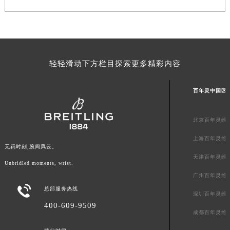
山东省威海市环翠区新威海路89号振华商厦一楼名表维修百年灵售后服务中心（需提前预约）
山东省潍坊市奎文区东风东街百年灵售后服务中心（需提前预约）
山东省枣庄市滕州市北辛路与善国路交叉口百年灵售后服务中心（需提前预约）
山东省淄博市张店区金晶大道百年灵售后服务中心（需提前预约）
轻轻滑动下方栏目探索更多精彩内容
上海市黄浦区南京东路299号宏伊国际广场写字楼8层806室百年灵售后服务中心（需提前预约）
上海市徐汇区虹桥路3号港汇中心2座37层3705室百年灵售后服务中心（需提前预约）
百年灵中国区
浙江省杭州市上城区钱江路1366号华润大厦A座5层503-5室百年灵售后服务中心（需提前预约）
浙江省湖州市吴兴区劳动路百年灵售后服务中心（需提前预约）
北京百年灵维
浙江省嘉兴市南湖区广益路705号嘉兴世界贸易中心A座13层1304室百年灵售后服务中心（需提前预约）
上海百年灵维
浙江省金华市金东区东市南街777号金华万达广场4号楼22楼2209室百年灵售后服务中心（需提前预约）
无羁时刻,腕间风云。
浙江省丽水市莲都区解放街百年灵售后服务中心（需提前预约）
天津百年灵维
Unbridled moments, wrist.
浙江省宁波市江北区大闸南路500号来福士广场办公楼20层2009室百年灵售后服务中心（需提前预约）
广州百年灵维
浙江省衢州市柯城区上街百年灵售后服务中心（需提前预约）

总部服务热线
深圳百年灵维
浙江省绍兴市越城区胜利东路379号世茂天际中心写字楼8层805室百年灵售后服务中心（需提前预约）
400-609-9509
浙江省舟山市定海区解放东路百年灵售后服务中心（需提前预约）
成都百年灵维
澳门特别行政区大堂区议事亭前地（新马路）百年灵售后服务中心（需提前预约）