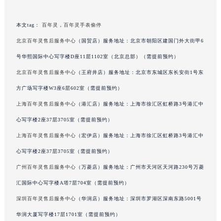
甘肃省兰州市七里河区西津西路16号兰州中心写字楼21层2102室（需提前预约）
重庆市解放碑渝中区民权路28号英利国际金融中心写字楼20层01室（需提前预约）
本文tag：
百年灵
，
百年灵手表偷停
黑龙江省大庆市萨尔图区会战大街百年灵售后服务中心（需提前预约）
北京百年灵售后服务中心
（国贸店）服务地址：北京市朝阳区建国门外大街甲6
黑龙江省鹤岗市向阳区红军路百年灵售后服务中心（需提前预约）
号华熙国际中心写字楼D座11层1102室（北京总部）（需提前预约）
黑龙江省黑河市爱辉区中央街百年灵售后服务中心（需提前预约）
北京百年灵售后服务中心
（王府井店）服务地址：北京市东城区东长安街1号东
黑龙江省鸡西市鸡冠区红军路百年灵售后服务中心（需提前预约）
方广场写字楼W3座6层602室（需提前预约）
黑龙江省佳木斯市向阳区长安路百年灵售后服务中心（需提前预约）
上海百年灵售后服务中心
（港汇店）服务地址：上海市徐汇区虹桥路3号港汇中
黑龙江省牡丹江市东安区太平路百年灵售后服务中心（需提前预约）
心写字楼2座37层3705室（需提前预约）
黑龙江省七台河市桃山区大同街百年灵售后服务中心（需提前预约）
黑龙江省齐齐哈尔市龙沙区龙华路百年灵售后服务中心（需提前预约）
上海百年灵售后服务中心
（宏伊店）服务地址：上海市徐汇区虹桥路3号港汇中
黑龙江省双鸭山市尖山区新兴大街百年灵售后服务中心（需提前预约）
心写字楼2座37层3705室（需提前预约）
黑龙江省绥化市北林区新华街与康庄路交叉口百年灵售后服务中心（需提前预约）
广州百年灵售后服务中心
（万菱店）服务地址：广州市天河区天河路230号万菱
黑龙江省伊春市伊美区通河路百年灵售后服务中心（需提前预约）
汇国际中心写字楼A塔7层704室（需提前预约）
吉林省白城市洮北区明仁南街百年灵售后服务中心（需提前预约）
深圳百年灵售后服务中心
（华润店）服务地址：深圳市罗湖区深南东路5001号
吉林省白山市浑江区浑江大街百年灵售后服务中心（需提前预约）
华润大厦写字楼17层1701室（需提前预约）
吉林省吉林市船营区河南街百年灵售后服务中心（需提前预约）