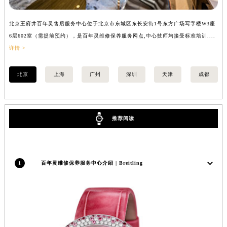
内蒙古自治区锡林郭勒盟市锡林浩特市光明街与额尔敦路交叉口百年灵售后服务中心（需提前预约）
北京王府井百年灵售后服务中心位于北京市东城区东长安街1号东方广场写字楼W3座
上
内蒙古自治区兴安盟市乌兰浩特市兴安大街百年灵售后服务中心（需提前预约）
6层602室（需提前预约），是百年灵维修保养服务网点,中心技师均接受标准培训....
（
山西省大同市平城区迎宾街百年灵售后服务中心（需提前预约）
详情 >
山西省晋城市城区黄华街百年灵售后服务中心（需提前预约）
山西省晋中市榆次区顺城街百年灵售后服务中心（需提前预约）
北京
上海
广州
深圳
天津
成都
山西省临汾市尧都区解放路百年灵售后服务中心（需提前预约）
山西省吕梁市离石区永宁中路与建设街交叉口百年灵售后服务中心（需提前预约）
山西省朔州市朔城区怡西路与鄯阳西街交汇处百年灵售后服务中心（需提前预约）
推荐阅读
山西省忻州市忻府区和平东街与七一南路交叉口百年灵售后服务中心（需提前预约）
山西省阳泉市郊区平阳东街与新城大道交叉口百年灵售后服务中心（需提前预约）
山西省运城市盐湖区河东街百年灵售后服务中心（需提前预约）
1
百年灵维修保养服务中心介绍 | Breitling
山西省长治市潞州区英雄中路百年灵售后服务中心（需提前预约）
山西省太原市迎泽区迎泽街道解放路15号亨得利名表维修授权店3楼百年灵售后服务中心（需提前预约）
天津市和平区赤峰道136号天津国际金融中心26层2603室百年灵售后服务中心（需提前预约）
安徽省安庆市迎江区人民路百年灵售后服务中心（需提前预约）
安徽省蚌埠市蚌山区淮河路百年灵售后服务中心（需提前预约）