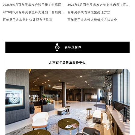
2026年6月百年灵表友必读手册：售后网点搬迁及新开
2026年5月百年灵表友必备文本内容：官方保养维修中心搬迁及新开列表
辽宁省铁岭市银州区南马路百年灵售后服务中心（需提前预约）
2026年5月百年灵表主补充通知：售后网点迁址及新开业
百年灵手表表带太紧处理方法
辽宁省营口市站前区市府路与渤海大街交叉口百年灵售后服务中心（需提前预约）
百年灵手表表带过短处理办法推荐
百年灵手表表带太松解决方法大全
辽宁省沈阳市沈河区中街路137号亨得利名表维修授权店1楼百年灵售后服务中心（需提前预约）
辽宁省沈阳市沈河区中街路83号亨得利名表维修授权店1楼百年灵售后服务中心（需提前预约）
北京市朝阳区建国门外大街甲6号华熙国际中心D座11层1102室百年灵售后服务中心（北京总部）（需提前预约）
百年灵保养
北京市东城区东长安街1号王府井东方广场W3座6层602室百年灵售后服务中心（需提前预约）
河北省保定市竞秀区朝阳北大街北国先天下百年灵售后服务中心（需提前预约）
北京百年灵售后服务中心
内蒙古自治区阿拉善盟市左旗土尔扈特大街百年灵售后服务中心（需提前预约）
内蒙古自治区巴彦淖尔市临河区新华街百年灵售后服务中心（需提前预约）
内蒙古自治区包头市青山区幸福路甲3号王府井百货名表维修百年灵售后服务中心（需提前预约）
内蒙古自治区赤峰市红山区哈达街百年灵售后服务中心（需提前预约）
内蒙古自治区鄂尔多斯市东胜区伊金霍洛街百年灵售后服务中心（需提前预约）
内蒙古自治区呼伦贝尔市海拉尔区中央街百年灵售后服务中心（需提前预约）
内蒙古自治区通辽市科尔沁区明仁大街百年灵售后服务中心（需提前预约）
内蒙古自治区乌海市海勃湾区人民南路百年灵售后服务中心（需提前预约）
内蒙古自治区乌兰察布市集宁区恩和大街百年灵售后服务中心（需提前预约）