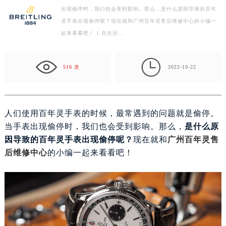
出现偷停时，我们也会受到影响。那么，是什么原因导致的百年
徐州市鼓楼区淮海东路29号苏宁广场IFC国际金融中心写字楼35层3508室（需提前预约）
灵手表出现偷停呢？现在就和广州百年灵售后维修中心的小编一
扬州市邗江区国展路29号星耀天地写字楼1号楼18层1803室（需提前预约）
起来看看吧！ 1.在生活…
盐城市盐都区世纪大道5号盐城金融城写字楼1号楼16层1604室（需提前预约）
泰州市海陵区永定东路399号置地商务中心东塔写字楼（华润万象城）17层1706室（需提前预约）

宁波市江北区大闸南路500号来福士广场办公楼20层2009室（需提前预约）
516 次
2022-10-22
杭州市上城区钱江路1366号华润大厦写字楼A座5层503-5室（需提前预约）
金华市金东区东市南街777号金华万达广场写字楼4号楼22层2209室（需提前预约）
绍兴市越城区胜利东路379号世茂天际中心写字楼8层805室（需提前预约）
人们使用百年灵手表的时候，最常遇到的问题就是偷停。
嘉兴市南湖区广益路705号嘉兴世界贸易中心写字楼A座13层1304室（需提前预约）
当手表出现偷停时，我们也会受到影响。那么，
是什么原
南昌市红谷滩新区红谷中大道998号绿地双子塔（中央广场）A1座办公楼14层07室（需提前预约）
因导致的百年灵手表出现偷停呢？
现在就和
广州百年灵售
济南市历下区经十路11111号华润中心写字楼（万象城）15层1508室（需提前预约）
后维修中心
的小编一起来看看吧！
广州市天河区天河路230号万菱汇国际中心写字楼A塔7层704室（需提前预约）
广州市越秀区环市东路371-375号世界贸易中心大厦南塔写字楼15层07室（需提前预约）
深圳市罗湖区深南东路5001号华润大厦写字楼17层1701室（需提前预约）
惠州市惠城区江北文昌一路7号华贸大厦写字楼1座30层05室（需提前预约）
厦门市思明区湖滨东路95号华润大厦写字楼B座11层1104室（需提前预约）