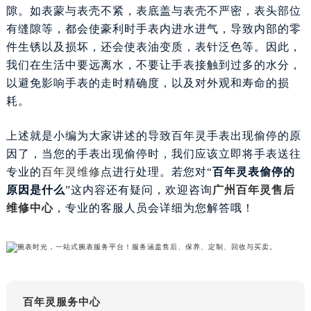
隙。如表蒙与表壳不紧，表底盖与表壳不严密，表头部位
苏州市苏州工业园区星港街199号苏州中心办公楼C座22层08室（需提前预约）
有缝隙等，都会使豪利时手表内进水进气，导致内部的零
武汉市江汉区解放大道686号世界贸易大厦38层09室（需提前预约）
件生锈以及损坏，还会使表油变质，表针泛色等。因此，
南宁市青秀区金湖路59号地王大厦12楼1224室（需提前预约）
我们在生活中要远离水，不要让手表接触到过多的水分，
合肥市蜀山区潜山路111号万象城华润大厦B座12楼03室（需提前预约）
以避免影响手表的走时精确度，以及对外观和寿命的损
泉州市丰泽区宝洲路729号浦西万达中心写字楼A座7楼709室（需提前预约）
耗。
青岛市南区山东路6号华润大厦B座22层04室（需提前预约）
烟台市芝罘区胜利路139号万达金融中心A座907室（需提前预约）
上述就是小编为大家讲述的导致百年灵手表出现偷停的原
长春市朝阳区西安大路727号中银大厦A座(旺进大厦)18层09室（需提前预约）
因了，当您的手表出现偷停时，我们应该立即将手表送往
贵阳市南明区都司高架桥路33号亨特国际金融中心14楼14D（需提前预约）
专业的
百年灵维修
点进行处理。若您对“
百年灵表偷停的
原因是什么
”这内容还有疑问，欢迎咨询
广州百年灵售后
昆明市盘龙区北京路928号同德昆明广场写字楼10层06室（需提前预约）
维修中心
，专业的客服人员会详细为您解答哦！
石家庄市长安区中山东路39号勒泰中心写字楼B座13层07室（需提前预约）
西安市碑林区南关正街88号华侨城长安国际中心E座6楼10室（需提前预约）
海口市龙华区金贸东路5号海口华润大厦B座17层1707室（需提前预约）
唐山市路南区新华东道100号万达广场写字楼A座10层1002室（需提前预约）
台州市椒江区东海大道1800号腾达中心东1幢20楼2002室（需提前预约）
百年灵服务中心
内蒙古自治区呼和浩特市玉泉区大学西街70号华润万象城写字楼（鄂尔多斯大厦）23层2326室（需提前预约）