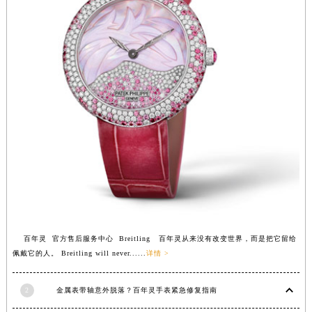
安徽省亳州市谯城区魏武大道百年灵售后服务中心（需提前预约）
安徽省池州市贵池区长江路百年灵售后服务中心（需提前预约）
安徽省滁州市琅琊区南谯北路百年灵售后服务中心（需提前预约）
安徽省阜阳市颍州区颍州北路百年灵售后服务中心（需提前预约）
安徽省淮北市相山区淮海路百年灵售后服务中心（需提前预约）
安徽省淮南市田家庵区国庆中路百年灵售后服务中心（需提前预约）
安徽省黄山市屯溪区黄山西路百年灵售后服务中心（需提前预约）
安徽省六安市金安区解放中路百年灵售后服务中心（需提前预约）
安徽省马鞍山市雨山区湖南西路百年灵售后服务中心（需提前预约）
安徽省宿州市埇桥区人民中路百年灵售后服务中心（需提前预约）
安徽省铜陵市铜官区石城大道百年灵售后服务中心（需提前预约）
安徽省芜湖市镜湖区中山路步行街百年灵售后服务中心（需提前预约）
百年灵 官方售后服务中心 Breitling 百年灵从来没有改变世界，而是把它留给
安徽省宣城市宣州区叠嶂西路百年灵售后服务中心（需提前预约）
佩戴它的人。 Breitling will never......
详情 >
福建省龙岩市新罗区九一南路百年灵售后服务中心（需提前预约）
福建省南平市建阳区人民西路百年灵售后服务中心（需提前预约）
2
金属表带轴意外脱落？百年灵手表紧急修复指南
福建省宁德市蕉城区天湖东路百年灵售后服务中心（需提前预约）