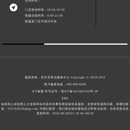
营业时间：

澳门特别行政区风顺堂区南湾大马路百年灵售后服务中心（需提前预约）
门店营业时间：09:00-19:30
澳门特别行政区花地玛堂区关闸广场百年灵售后服务中心（需提前预约）
客服在线时间：8:00-22:00
客服及门店节假日不休
澳门特别行政区花王堂区大三巴商圈百年灵售后服务中心（需提前预约）
澳门特别行政区嘉模堂区官也街百年灵售后服务中心（需提前预约）
澳门省路氹城市金光大道百年灵售后服务中心（需提前预约）
澳门特别行政区望德堂区塔石广场百年灵售后服务中心（需提前预约）
福建省福州市鼓楼区五四路128-1号恒力城写字楼15层03室百年灵售后服务中心（需提前预约）
福建省厦门市思明区湖滨东路95号万象城华润大厦B座11层1104室百年灵售后服务中心（需提前预约）
广东省潮州市潮安区新风路与潮汕路交汇处百年灵售后服务中心（需提前预约）
版权所有：
百年灵售后服务中心
Copyright © 2018-2032
广东省广州市天河区天河路230号万菱汇国际中心A塔7层704室百年灵售后服务中心（需提前预约）
客户服务热线：
400-609-9509
广东省广州市越秀区环市东路371-375号世界贸易中心大厦南塔15层1507室百年灵售后服务中心（需提前预约）
ICP备案/许可证号：黑ICP备2025041310号-28
广东省河源市源城区越王大道百年灵售后服务中心（需提前预约）
XML
广东省惠州市惠城区江北文昌一路7号华贸大厦1座30层3005室百年灵售后服务中心（需提前预约）
如权利人或知情人士发现本站内容存在事实错误或涉及版权、名誉权等侵权问题，请通过邮
箱：2557628530@qq.com 与我们联系，我们将在收到通知后立即依法处理。当前页面信息
广东省江门市蓬江区广场西路百年灵售后服务中心（需提前预约）
更新时间：2026-08-06T21:18:36+08:00
广东省揭阳市榕城进贤门步行街百年灵售后服务中心（需提前预约）
广东省茂名市电白区水东街道迎宾大道百年灵售后服务中心（需提前预约）