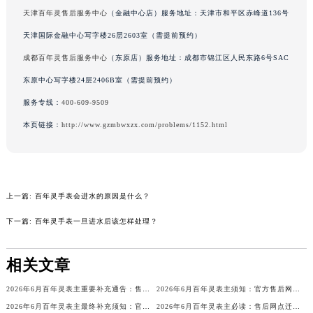
天津百年灵售后服务中心
（金融中心店）服务地址：天津市和平区赤峰道136号
吉林省辽源市龙山区人民大街百年灵售后服务中心（需提前预约）
吉林省梅河口市新华街道梅河大街百年灵售后服务中心（需提前预约）
天津国际金融中心写字楼26层2603室（需提前预约）
吉林省四平市铁东区紫气大路与南九经街交汇处百年灵售后服务中心（需提前预约）
成都百年灵售后服务中心
（东原店）服务地址：成都市锦江区人民东路6号SAC
吉林省松原市宁江区五环大街百年灵售后服务中心（需提前预约）
东原中心写字楼24层2406B室（需提前预约）
吉林省通化市东昌区环通乡江南大街百年灵售后服务中心（需提前预约）
服务专线：
400-609-9509
吉林省延边市延吉市解放路百年灵售后服务中心（需提前预约）
本页链接：
http://www.gzmbwxzx.com/problems/1152.html
辽宁省鞍山市铁东区站前街百年灵售后服务中心（需提前预约）
辽宁省本溪市平山区胜利路百年灵售后服务中心（需提前预约）
辽宁省朝阳市双塔区新华路百年灵售后服务中心（需提前预约）
辽宁省丹东市振兴区七经街百年灵售后服务中心（需提前预约）
上一篇:
百年灵手表会进水的原因是什么？
辽宁省抚顺市新抚区东一路百年灵售后服务中心（需提前预约）
下一篇:
百年灵手表一旦进水后该怎样处理？
辽宁省阜新市海州区解放大街百年灵售后服务中心（需提前预约）
辽宁省葫芦岛市连山区中央路百年灵售后服务中心（需提前预约）
相关文章
辽宁省锦州市古塔区中央大街百年灵售后服务中心（需提前预约）
辽宁省辽阳市白塔区新运大街百年灵售后服务中心（需提前预约）
2026年6月百年灵表主重要补充通告：售后网点搬迁与新增
2026年6月百年灵表主须知：官方售后网点迁移与新设
2026年6月百年灵表主最终补充须知：官方售后网点迁移与新设
2026年6月百年灵表主必读：售后网点迁移与新开业
辽宁省盘锦市兴隆台区石油大街百年灵售后服务中心（需提前预约）