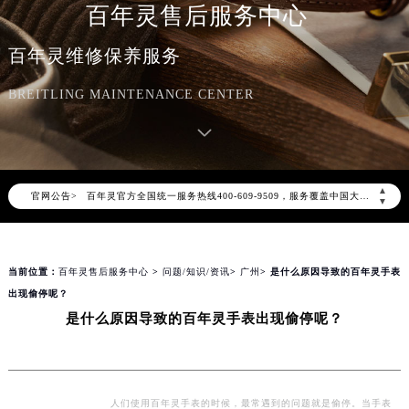
百年灵售后服务中心
百年灵维修保养服务
BREITLING MAINTENANCE CENTER
2026年8月百年灵中国区售后服务网络优化升级公告
2026年8月百年灵全国官方售后客户服务热线：400-609-9509
▲
官网公告>
百年灵官方全国统一服务热线400-609-9509，服务覆盖中国大陆、香港、澳门、台湾全部区域（非大陆需加拨“+86”）
▼
2026年8月百年灵售后服务中心最新网点地址：
北京市朝阳区建国门外大街甲6号华熙国际中心写字楼D座11层1102室（北京总部）（需提前预约）
当前位置：
百年灵售后服务中心
>
问题/知识/资讯
>
广州
> 是什么原因导致的百年灵手表
北京市东城区东长安街1号东方广场写字楼W3座6层602室（需提前预约）
出现偷停呢？
天津市和平区赤峰道136号天津国际金融中心写字楼26层2603室（需提前预约）
是什么原因导致的百年灵手表出现偷停呢？
上海市徐汇区虹桥路3号港汇中心写字楼2座37层3705室（需提前预约）
上海市黄浦区南京东路299号宏伊国际广场写字楼8层806室（需提前预约）
南京市秦淮区中山南路1号（新街口）南京中心写字楼22层C1-1室（需提前预约）
常州市新北区龙锦路1590号现代传媒中心写字楼5号楼10层1008室（需提前预约）
人们使用百年灵手表的时候，最常遇到的问题就是偷停。当手表