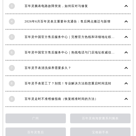
福建省莆田市城厢区霞林街道荔华东大道百年灵售后服务中心（需提前预约）
3
百年灵腕表电路故障突发，如何应对与修复
福建省三明市三元区东乾二路百年灵售后服务中心（需提前预约）
4
2026年6月百年灵表主重要补充通告：售后网点搬迁与新增
福建省漳州市龙文区步港路百年灵售后服务中心（需提前预约）
江苏省常州市新北区龙锦路1590号现代传媒中心5号楼10层1008室百年灵售后服务中心（需提前预约）
5
百年灵中国官方售后服务中心｜完整官方热线和详细地址权威信息通告（2026年6月最新）
江苏省淮安市清江浦区淮海北路百年灵售后服务中心（需提前预约）
江苏省连云港市海州区通灌北路百年灵售后服务中心（需提前预约）
6
百年灵中国官方售后服务中心｜热线电话与门店地址权威信息声明（2026年7月最新）
江苏省南京市秦淮区中山南路1号南京中心22层22-C1-C3室百年灵售后服务中心（需提前预约）
江苏省宿迁市宿城区西湖路百年灵售后服务中心（需提前预约）
7
百年灵手表清洗保养需要多久？
江苏省泰州市海陵区永定东路399号置地商务中心东塔（华润万象城）17层1706室百年灵售后服务中心（需提前预约）
江苏省徐州市鼓楼区淮海东路29号苏宁广场IFC国际金融中心35层3508室百年灵售后服务中心（需提前预约）
8
百年灵手表罢工了？别慌！专业解决方法助您重启时间流转
江苏省盐城市盐都区世纪大道5号盐城金融城写字楼1号楼16层1604室百年灵售后服务中心（需提前预约）
9
百年灵走时不准维修指南（恢复精准时间的方法）
江苏省扬州市邗江区国展路29号星耀天地写字楼1号楼18层1803室百年灵售后服务中心（需提前预约）
江苏省镇江市京口区中山东路百年灵售后服务中心（需提前预约）
江西省抚州市临川区赣东大道百年灵售后服务中心（需提前预约）
广州
百年灵南海胶囊系列腕表
江西省赣州市章贡区文清路百年灵售后服务中心（需提前预约）
百年灵售后
宝格丽手表
江西省吉安市吉州区井冈山大道百年灵售后服务中心（需提前预约）